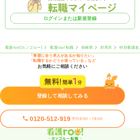
ログインまたは新規登録
看護roo![カンゴルー]
看護roo! 転職
長崎県
対馬市
特別養護老
「希望に合う求人があるか知りたい」
「転職するかどうか迷っている」など
お気軽にご相談ください
登録して相談してみる
0120-512-919
平日9:00～18:00