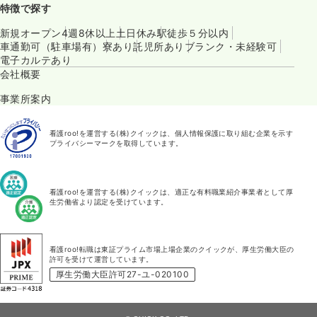
特徴で探す
新規オープン
4週8休以上
土日休み
駅徒歩５分以内
車通勤可（駐車場有）
寮あり
託児所あり
ブランク・未経験可
電子カルテあり
会社概要
事業所案内
看護roo!を運営する(株)クイックは、個人情報保護に取り組む企業を示す
プライバシーマークを取得しています。
看護roo!を運営する(株)クイックは、適正な有料職業紹介事業者として厚
生労働省より認定を受けています。
看護roo!転職は東証プライム市場上場企業のクイックが、厚生労働大臣の
許可を受けて運営しています。
厚生労働大臣許可27-ユ-020100