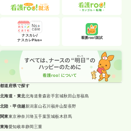
ナスカレ/
看護roo!国試
ナスカレPlus+
都道府県で探す
北海道・東北
北海道
青森
岩手
宮城
秋田
山形
福島
北陸・甲信越
新潟
富山
石川
福井
山梨
長野
関東
東京
神奈川
埼玉
千葉
茨城
栃木
群馬
東海
愛知
岐阜
静岡
三重