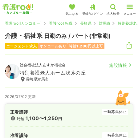
気になる
登録/ログイン
求人検索
メニュー
看護roo![カンゴルー]
看護roo! 転職
長崎県
対馬市
特別養護老
介護・福祉系
日勤のみ / パート(非常勤)
エージェント求人
オンコールあり
時給1,200円以上可
社会福祉法人あすか福祉会
施設情報
特別養護老人ホーム浅茅の丘
長崎県対馬市
2026/07/02 更新
正看護師
一時募集休止
1,100〜1,250
時給
円
准看護師
一時募集休止