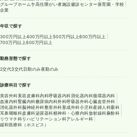
グループホーム
サ高住
障がい者施設
健診センター
保育園・学校
企業
年収で探す
300万円以上
400万円以上
500万円以上
600万円以上
700万円以上
800万円以上
勤務形態で探す
2交代
3交代
日勤のみ
夜勤のみ
診療科目で探す
美容外科
美容皮膚科
内科
呼吸器内科
消化器内科
循環器内科
血液内科
腎臓内科
糖尿病内科
外科
呼吸器外科
心臓血管外科
消化器外科
脳神経外科
整形外科
形成外科
小児科
産婦人科
眼科
耳鼻咽喉科
皮膚科
泌尿器科
精神科・心療内科
放射線科
麻酔科
リウマチ科
リハビリテーション科
アレルギー科
緩和医療科（ホスピス）