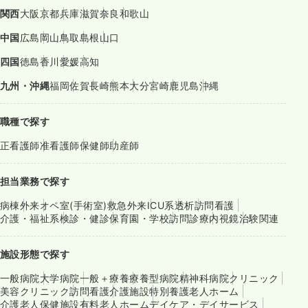
関西
大阪
京都
兵庫
滋賀
奈良
和歌山
中国
広島
岡山
鳥取
島根
山口
四国
徳島
香川
愛媛
高知
九州・沖縄
福岡
佐賀
長崎
熊本
大分
宮崎
鹿児島
沖縄
職種で探す
正看護師
准看護師
保健師
助産師
担当業務で探す
病棟
外来
オペ室(手術室)
救急外来
ICU系
透析
訪問看護
介護・福祉系
検診・健診
保育園・学校
訪問診療
内視鏡
治験関連
施設形態で探す
一般病院
大学病院
一般＋療養
療養型病院
精神科病院
クリニック
美容クリニック
訪問看護
介護施設
特別養護老人ホーム
介護老人保健施設
有料老人ホーム
デイケア・デイサービス