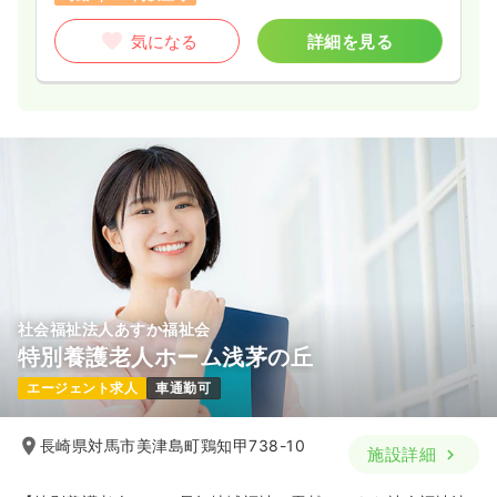
気になる
詳細を見る
社会福祉法人あすか福祉会
特別養護老人ホーム浅茅の丘
エージェント求人
車通勤可
長崎県対馬市美津島町鶏知甲738-10
施設詳細