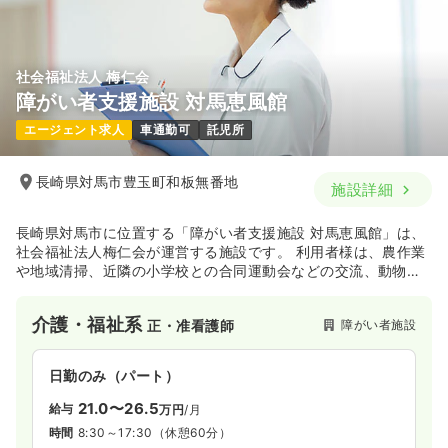
社会福祉法人 梅仁会
障がい者支援施設 対馬恵風館
エージェント求人
車通勤可
託児所
長崎県対馬市豊玉町和板無番地
施設詳細
長崎県対馬市に位置する「障がい者支援施設 対馬恵風館」は、
社会福祉法人梅仁会が運営する施設です。 利用者様は、農作業
や地域清掃、近隣の小学校との合同運動会などの交流、動物の
世話といった様々な作業や訓練に意欲的に取り組み、家庭復
帰・社会復帰を目指しています。
介護・福祉系
障がい者施設
正・准看護師
日勤のみ（パート）
21.0〜26.5
給与
万円
/月
時間
8:30～17:30
（休憩60分）