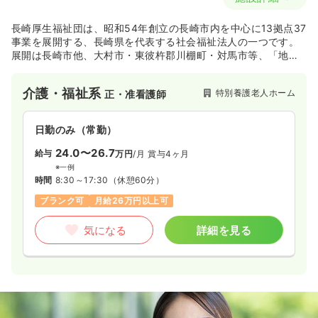
長崎厚生福祉団は、昭和54年創立の長崎市内を中心に13拠点37
事業を展開する、長崎県を代表する社会福祉法人の一つです。
展開は長崎市他、大村市・東彼杵郡川棚町・対馬市等、「地域
に密着したサービス」を提供。500名を超える職員一人ひとり
が、ご利用者の日常を支えています。今後も地域の福祉・介護
介護・福祉系
特別養護老人ホーム
正・准看護師
サービスを担う中心的存在として期待される法人です。
日勤のみ（常勤）
24.0〜26.7
給与
万円
/月
賞与4ヶ月
※一例
時間
8:30～17:30
（休憩60分）
ブランク可
月給26万円以上可
気になる
詳細を見る