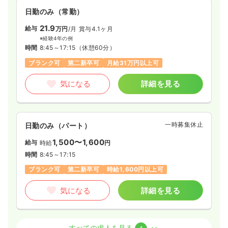
日勤のみ（常勤）
21.9
給与
万円
/月
賞与4.1ヶ月
※経験4年の例
時間
8:45～17:15
（休憩60分）
ブランク可
第二新卒可
月給31万円以上可
気になる
詳細を見る
一時募集休止
日勤のみ（パート）
1,500〜1,600
給与
時給
円
時間
8:45～17:15
ブランク可
第二新卒可
時給1,600円以上可
気になる
詳細を見る
外来
一般＋療養
正・准看護師
すべての求人を見る