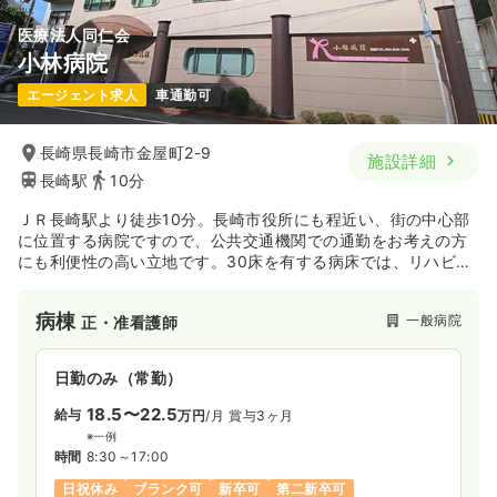
医療法人同仁会
小林病院
一時募集休止
日勤のみ（パート）
エージェント求人
車通勤可
1,200
給与
時給
円〜
時間
10:00～16:00
長崎県長崎市金屋町2-9
施設詳細
時給1,200円以上可
長崎駅
10分
気になる
詳細を見る
ＪＲ長崎駅より徒歩10分。長崎市役所にも程近い、街の中心部
に位置する病院ですので、公共交通機関での通勤をお考えの方
にも利便性の高い立地です。30床を有する病床では、リハビリ
テーションの入院を行っている他、外来では乳腺・甲状腺に特
化した診療を行っています。
病棟
一般病院
正・准看護師
日勤のみ（常勤）
18.5〜22.5
給与
万円
/月
賞与3ヶ月
※一例
時間
8:30～17:00
日祝休み
ブランク可
新卒可
第二新卒可