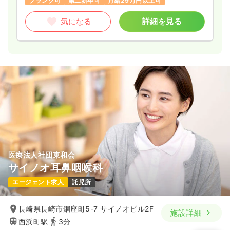
ブランク可
第二新卒可
月給29万円以上可
気になる
詳細を見る
医療法人社団東和会
サイノオ耳鼻咽喉科
エージェント求人
託児所
長崎県長崎市銅座町5-7 サイノオビル2F
施設詳細
西浜町駅
3分