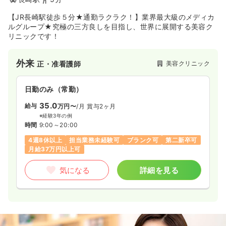
【JR長崎駅徒歩５分★通勤ラクラク！】業界最大級のメディカ
ルグループ★究極の三方良しを目指し、世界に展開する美容ク
リニックです！
外来
美容クリニック
正・准看護師
日勤のみ（常勤）
35.0
給与
万円〜
/月
賞与2ヶ月
※経験3年の例
時間
9:00～20:00
4週8休以上
担当業務未経験可
ブランク可
第二新卒可
月給37万円以上可
気になる
詳細を見る