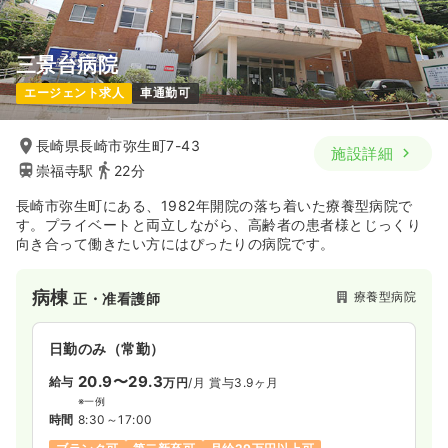
気になる
詳細を見る
三景台病院
エージェント求人
車通勤可
長崎県長崎市弥生町7-43
施設詳細
崇福寺駅
22分
長崎市弥生町にある、1982年開院の落ち着いた療養型病院で
す。プライベートと両立しながら、高齢者の患者様とじっくり
向き合って働きたい方にはぴったりの病院です。
病棟
療養型病院
正・准看護師
日勤のみ（常勤）
20.9〜29.3
給与
万円
/月
賞与3.9ヶ月
※一例
時間
8:30～17:00