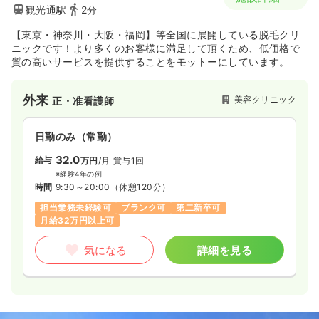
観光通駅
2分
【東京・神奈川・大阪・福岡】等全国に展開している脱毛クリ
ニックです！より多くのお客様に満足して頂くため、低価格で
質の高いサービスを提供することをモットーにしています。
外来
美容クリニック
正・准看護師
日勤のみ（常勤）
32.0
給与
万円
/月
賞与1回
※経験4年の例
時間
9:30～20:00
（休憩120分）
担当業務未経験可
ブランク可
第二新卒可
月給32万円以上可
気になる
詳細を見る