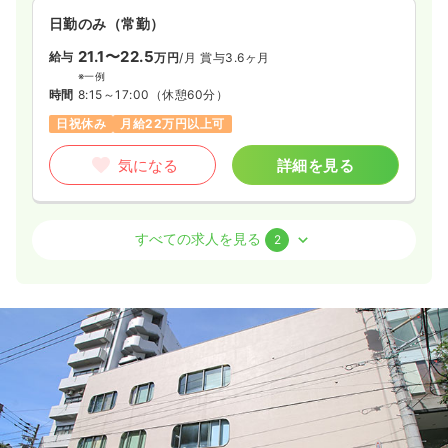
日勤のみ（常勤）
21.1〜22.5
給与
万円
/月
賞与3.6ヶ月
※一例
時間
8:15～17:00
（休憩60分）
日祝休み
月給22万円以上可
気になる
詳細を見る
介護・福祉系
クリニック
正・准看護師
すべての求人を見る
2
一時募集休止
日勤のみ（常勤）
19.1
給与
万円〜
/月
賞与2回
※一例
時間
8:45～17:30
月給19万円以上可
気になる
詳細を見る