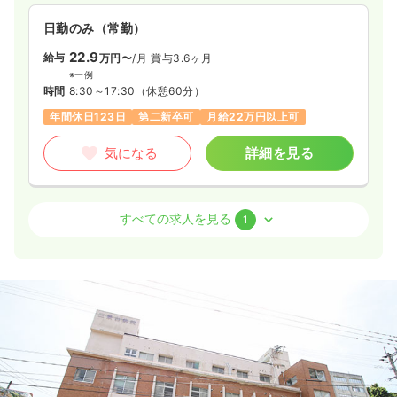
日勤のみ（常勤）
22.9
給与
万円〜
/月
賞与3.6ヶ月
※一例
時間
8:30～17:30
（休憩60分）
年間休日123日
第二新卒可
月給22万円以上可
気になる
詳細を見る
オペ室(手術室)
一般＋療養
正看護師
すべての求人を見る
1
日勤のみ（常勤）
22.9〜28.5
給与
万円
/月
賞与3.6ヶ月
※一例
時間
8:30～17:30
（休憩60分）
年間休日123日
オンコールあり
第二新卒可
月給28万円以上可