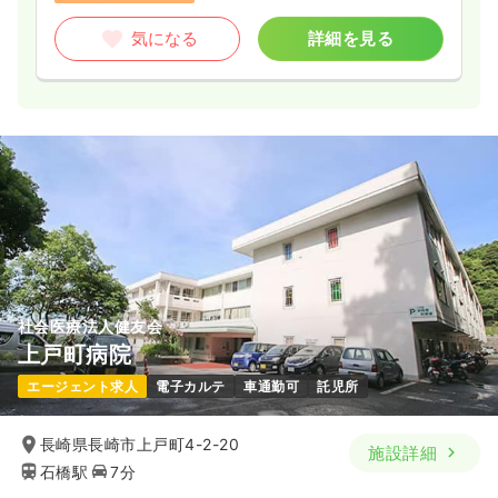
気になる
詳細を見る
社会医療法人健友会
上戸町病院
エージェント求人
電子カルテ
車通勤可
託児所
長崎県長崎市上戸町4-2-20
施設詳細
石橋駅
7分