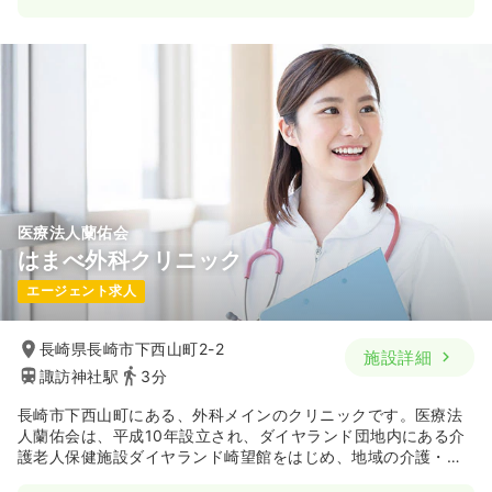
医療法人蘭佑会
はまべ外科クリニック
エージェント求人
長崎県長崎市下西山町2-2
施設詳細
諏訪神社駅
3分
長崎市下西山町にある、外科メインのクリニックです。医療法
人蘭佑会は、平成10年設立され、ダイヤランド団地内にある介
護老人保健施設ダイヤランド崎望館をはじめ、地域の介護・福
祉サービスに貢献している法人です。