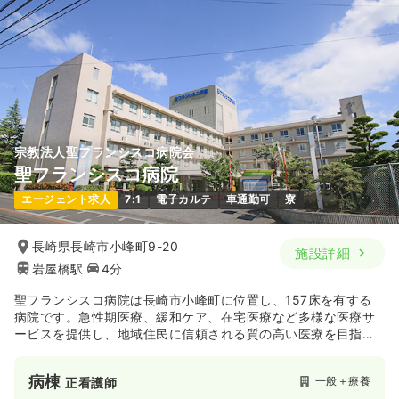
宗教法人聖フランシスコ病院会
聖フランシスコ病院
エージェント求人
7:1
電子カルテ
車通勤可
寮
長崎県長崎市小峰町9-20
施設詳細
岩屋橋駅
4分
聖フランシスコ病院は長崎市小峰町に位置し、157床を有する
病院です。急性期医療、緩和ケア、在宅医療など多様な医療サ
ービスを提供し、地域住民に信頼される質の高い医療を目指し
ています。キリストの愛の精神に基づいたケアを実践し、専門
性を活かした診療や24時間体制の救急診療も行っています。
病棟
一般＋療養
正看護師