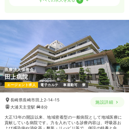
4
一時募集休止
日勤のみ（常勤）
20.2〜27.2
給与
万円
/月
※一例
時間
8:30～17:00
（休憩60分）
月給27万円以上可
気になる
詳細を見る
医療法人保善会
介護・福祉系
一般＋療養
正・准看護師
田上病院
エージェント求人
電子カルテ
車通勤可
寮
一時募集休止
日勤のみ（常勤）
20.2〜27.2
給与
万円
/月
長崎県長崎市田上2-14-15
施設詳細
※一例
大浦天主堂駅
8分
時間
8:30～17:00
（休憩60分）
月給27万円以上可
大正13年の開設以来、地域密着型の一般病院として地域医療に
貢献している病院です。力を入れている診療内容は、呼吸器お
よび感染病や消化器・整形・リハビリ等で、併設の特養と合わ
気になる
詳細を見る