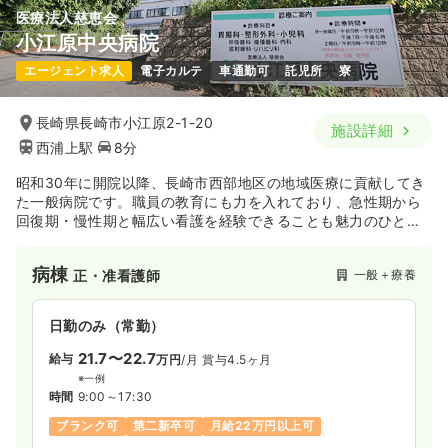
医療法人慈恵会
透析
クリニック
正・准看護師
小江原中央病院
エージェント求人
電子カルテ
車通勤可
託児所
寮
日勤のみ（常勤）
21.5〜27.2
給与
万円
/月
賞与60.0〜75.0万円
長崎県長崎市小江原2-1-20
施設詳細
※一例
西浦上駅
8分
時間
8:30～17:30
担当業務未経験可
月給27万円以上可
昭和30年に開院以降、長崎市西部地区の地域医療に貢献してき
た一般病院です。職員の教育にも力を入れており、急性期から
回復期・慢性期と幅広い看護を経験できることも魅力のひとつ
気になる
詳細を見る
です。
病棟
一般＋療養
正・准看護師
日勤のみ（常勤）
21.7〜22.7
給与
万円
/月
賞与4.5ヶ月
※一例
時間
9:00～17:30
ブランク可
第二新卒可
月給22万円以上可