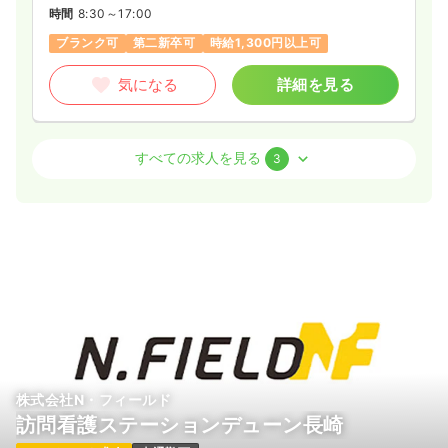
時間
8:30～17:00
ブランク可
第二新卒可
時給1,300円以上可
気になる
詳細を見る
外来
一般＋療養
正・准看護師
すべての求人を見る
3
日勤のみ（常勤）
給与
お問い合わせください
時間
8:30～17:00
年間休日126日
気になる
詳細を見る
訪問看護
一般＋療養
正看護師
株式会社N・フィールド
訪問看護ステーションデューン長崎
日勤のみ（常勤）