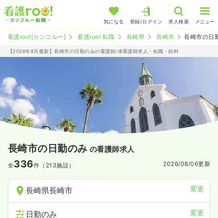
気になる
登録/ログイン
求人検索
メニュー
看護roo![カンゴルー]
看護roo! 転職
長崎県
長崎市
長崎市の日
【2026年8月最新】長崎市の日勤のみの看護師/准看護師求人・転職・給料
長崎市の日勤のみ
の看護師求人
336
2026/08/06
更新
全
件（213施設）
変更
長崎県長崎市
変更
日勤のみ