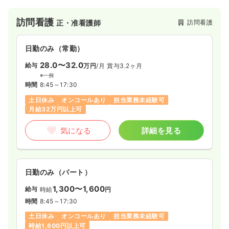
産師など、専門スタッフが多く在籍しており、難病・小児・認
知症・内科疾患・看取りまで幅広く対応しています。グループ
訪問看護
訪問看護
正・准看護師
会社では通所施設を3事業所展開して、地域を支えている企業で
す。
日勤のみ（常勤）
28.0〜32.0
給与
万円
/月
賞与3.2ヶ月
※一例
時間
8:45～17:30
土日休み
オンコールあり
担当業務未経験可
月給32万円以上可
気になる
詳細を見る
日勤のみ（パート）
1,300〜1,600
給与
時給
円
時間
8:45～17:30
土日休み
オンコールあり
担当業務未経験可
時給1,600円以上可