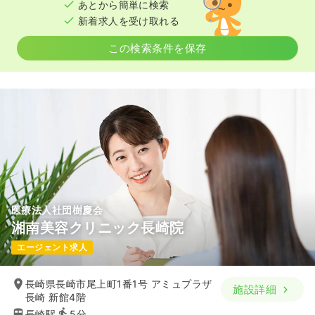
時間
8:30～17:15
（休憩60分）
あとから簡単に検索
月給27万円以上可
新着求人を受け取れる
ブランク可
第二新卒可
月給28万円以上可
気になる
詳細を見る
この検索条件を保存
気になる
詳細を見る
外来
一般＋療養
正看護師
一時募集休止
日勤のみ（常勤）
25.5
給与
万円〜
/月
※一例
時間
8:30～18:00
月給25万円以上可
医療法人社団樹慶会
気になる
詳細を見る
湘南美容クリニック長崎院
エージェント求人
長崎県長崎市尾上町1番1号 アミュプラザ
施設詳細
長崎 新館4階
長崎駅
5分