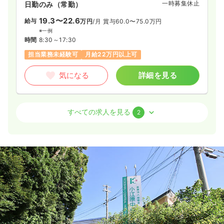
一時募集休止
日勤のみ（常勤）
19.3〜22.6
給与
万円
/月
賞与60.0〜75.0万円
※一例
時間
8:30～17:30
担当業務未経験可
月給22万円以上可
気になる
詳細を見る
外来
クリニック
正・准看護師
すべての求人を見る
2
日勤のみ（常勤）
20.7〜24.0
給与
万円
/月
賞与60.0〜75.0万円
※一例
時間
8:30～17:30
（休憩60分）
担当業務未経験可
月給20万円以上可
気になる
詳細を見る