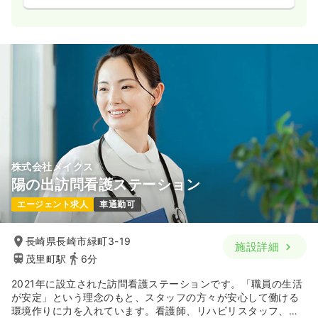
株式会社メイクス
陽の出訪問看護ステーション
エージェント求人
車通勤可
長崎県長崎市緑町3-19
施設詳細
茂里町駅
6分
2021年に設立された訪問看護ステーションです。「職員の生活
が安定」という理念のもと、スタッフの方々が安心して働ける
環境作りに力を入れています。看護師、リハビリスタッフ、助