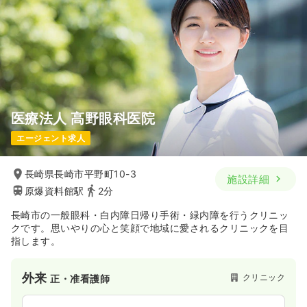
時間
9:00～17:30
日祝休み
4週8休以上
担当業務未経験可
ブランク可
新卒可
第二新卒可
気になる
詳細を見る
医療法人 高野眼科医院
日勤のみ（パート）
エージェント求人
1,200〜1,400
給与
時給
円
時間
9:00～17:30
長崎県長崎市平野町10-3
施設詳細
日祝休み
担当業務未経験可
ブランク可
新卒可
原爆資料館駅
2分
第二新卒可
時給1,400円以上可
長崎市の一般眼科・白内障日帰り手術・緑内障を行うクリニッ
気になる
詳細を見る
クです。思いやりの心と笑顔で地域に愛されるクリニックを目
指します。
外来
クリニック
正・准看護師