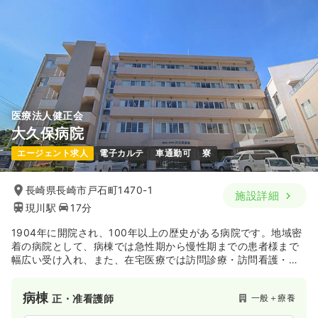
医療法人健正会
大久保病院
エージェント求人
電子カルテ
車通勤可
寮
長崎県長崎市戸石町1470-1
施設詳細
現川駅
17分
1904年に開院され、100年以上の歴史がある病院です。地域密
着の病院として、病棟では急性期から慢性期までの患者様まで
幅広い受け入れ、また、在宅医療では訪問診療・訪問看護・訪
問リハビリに取り組まれています。そして、系列の介護施設と
も密に連携を取りながら、地域の患者様の医療・介護サービス
病棟
一般＋療養
正・准看護師
のニーズに合わせて、幅広いサービスを提供出来るような体制
を整えられています。