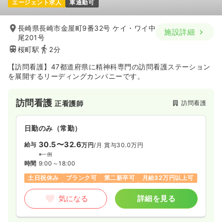
エージェント求人
車通勤可
20.8〜26.8
給与
万円
/月
賞与3ヶ月
※一例
長崎県長崎市金屋町9番32号 ケイ・ワイ中
施設詳細
時間
8:30～17:00
尾201号
日祝休み
年間休日126日
月給26万円以上可
桜町駅
2分
【訪問看護】47都道府県に精神科専門の訪問看護ステーション
気になる
詳細を見る
を展開するリーディングカンパニーです。
オペ室(手術室)
訪問看護
一般＋療養
正・准看護師
訪問看護
正看護師
日勤のみ（常勤）
日勤のみ（常勤）
20.8〜26.8
30.5〜32.6
給与
給与
万円
/月
賞与2.4ヶ月
万円
/月
賞与30.0万円
※一例
※一例
時間
8:30～17:30
時間
9:00～18:00
年間休日126日
月給26万円以上可
土日祝休み
ブランク可
第二新卒可
月給32万円以上可
気になる
詳細を見る
気になる
詳細を見る