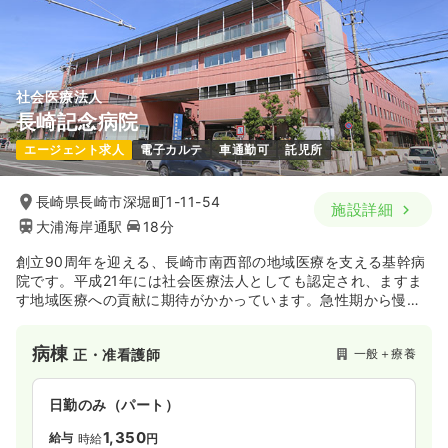
気になる
詳細を見る
社会医療法人
長崎記念病院
一時募集休止
日勤のみ（パート）
エージェント求人
電子カルテ
車通勤可
託児所
1,150〜1,500
給与
時給
円
時間
8:30～12:00
長崎県長崎市深堀町1-11-54
施設詳細
日祝休み
ブランク可
第二新卒可
時給1,500円以上可
大浦海岸通駅
18分
気になる
詳細を見る
創立90周年を迎える、長崎市南西部の地域医療を支える基幹病
院です。平成21年には社会医療法人としても認定され、ますま
す地域医療への貢献に期待がかかっています。急性期から慢性
期まで、地域密着型の環境で勤務したい方にはピッタリの病院
です。
病棟
一般＋療養
正・准看護師
日勤のみ（パート）
1,350
給与
時給
円