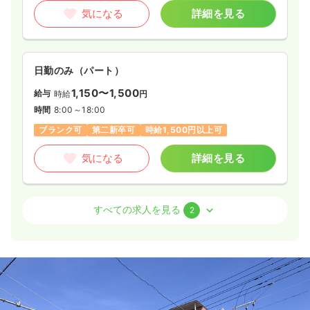
気になる
詳細を見る
日勤のみ（パート）
1,150〜1,500
給与
時給
円
時間
8:00～18:00
ブランク可
第二新卒可
時給1,500円以上可
気になる
詳細を見る
外来
一般＋療養
正・准看護師
すべての求人を見る
2
一時募集休止
日勤のみ（常勤）
21.7〜22.7
給与
万円
/月
賞与4.5ヶ月
※一例
時間
8:30～17:00
日祝休み
ブランク可
第二新卒可
月給22万円以上可