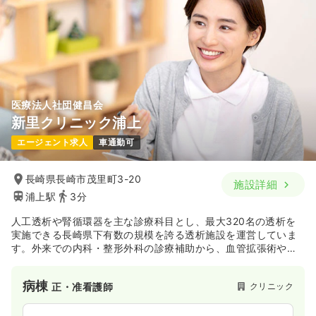
医療法人社団健昌会
新里クリニック浦上
エージェント求人
車通勤可
長崎県長崎市茂里町3-20
施設詳細
浦上駅
3分
人工透析や腎循環器を主な診療科目とし、最大320名の透析を
実施できる長崎県下有数の規模を誇る透析施設を運営していま
す。外来での内科・整形外科の診療補助から、血管拡張術や造
影CTなどの検査介助に加え、訪問診療の同行や施設入居者への
訪問看護まで、多岐にわたる業務に携わることができます。
病棟
クリニック
正・准看護師