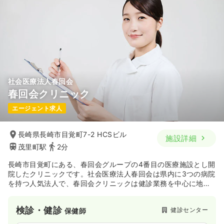
万円
/月
賞与2.6ヶ月
※一例
時間
8:30～17:00
ブランク可
第二新卒可
月給32万円以上可
気になる
詳細を見る
社会医療法人春回会
春回会クリニック
エージェント求人
長崎県長崎市目覚町7-2 HCSビル
施設詳細
茂里町駅
2分
長崎市目覚町にある、春回会グループの4番目の医療施設とし開
院したクリニックです。社会医療法人春回会は県内に3つの病院
を持つ人気法人で、春回会クリニックは健診業務を中心に地域
貢献を目指しています。
検診・健診
健診センター
保健師