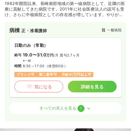
1982年開院以来、長崎南部地域の第一線病院として、近隣の医
療に貢献してきた病院です。2011年に社会医療法人の認可も受
け、さらに中核病院としての存在感が増しています。やりがい
と高待遇環境の中、長く勤めたい方におすすめの病院です。
病棟
一般病院
正・准看護師
日勤のみ（常勤）
19.0〜31.0
給与
万円
/月
賞与2.7ヶ月
※一例
時間
8:30～17:00
（休憩60分）
ブランク可
第二新卒可
月給31万円以上可
気になる
詳細を見る
外来
一般病院
正・准看護師
すべての求人を見る
1
一時募集休止
日勤のみ（常勤）
21.8〜32.2
給与