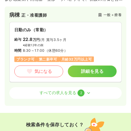
せ、益々地域住民から頼られる存在となっています。
病棟
一般＋療養
正・准看護師
その他
一般＋療養
保健師
日勤のみ（常勤）
一時募集休止
日勤のみ（常勤）
22.8
給与
万円
/月
賞与3.5ヶ月
21.0〜31.0
給与
万円
/月
賞与4.2ヶ月
※経験12年の例
※一例
時間
8:30～17:00
（休憩60分）
時間
8:30～17:00
（休憩60分）
ブランク可
第二新卒可
月給32万円以上可
日祝休み
月給31万円以上可
気になる
詳細を見る
気になる
詳細を見る
訪問看護
一般＋療養
正看護師
すべての求人を見る
2
その他
一般＋療養
正・准看護師
日勤のみ（常勤）
一時募集休止
日勤のみ（常勤）
19.9〜27.0
給与
万円
/月
賞与3.5ヶ月
21.0〜28.2
給与
万円
/月
賞与4.1ヶ月
※一例
検索条件を保存しておく？
※一例
時間
8:30～17:00