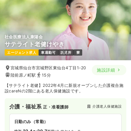
時間
8:30～17:30
（休憩60分）
担当業務未経験可
月給40万円以上可
気になる
詳細を見る
社会医療法人康陽会
サテライト老健けやき
一時募集休止
日勤のみ（契約社員）
エージェント求人
車通勤可
託児所
寮
37.8〜46.3
給与
万円
/月
賞与3.5ヶ月
※一例
時間
8:30～17:30
（休憩60分）
宮城県仙台市宮城野区東仙台4丁目1-20
施設詳細
担当業務未経験可
月給40万円以上可
陸前原ノ町駅
15分
【サテライト老健】2022年4月に新規オープンした介護複合施
気になる
詳細を見る
設careNの2階にある老人保健施設です。
介護・福祉系
介護老人保健施設
正・准看護師
日勤のみ（常勤）