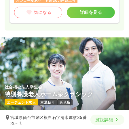
オンコールあり
月給30万円以上可
気になる
詳細を見る
社会福祉法人幸生会
特別養護老人ホーム泉クラシック
エージェント求人
車通勤可
託児所
宮城県仙台市泉区根白石字清水屋敷35番
施設詳細
地－１