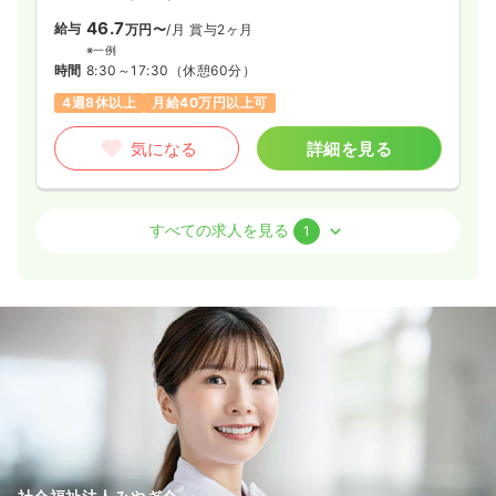
46.7
給与
万円〜
/月
賞与2ヶ月
※一例
時間
8:30～17:30
（休憩60分）
4週8休以上
月給40万円以上可
気になる
詳細を見る
訪問看護
グループホーム
正・准看護師
すべての求人を見る
1
一時募集休止
2交代（常勤）
37.9
給与
万円〜
/月
賞与2ヶ月
※一例
時間
8:30～17:30
（休憩60分）
4週8休以上
月給37万円以上可
気になる
詳細を見る