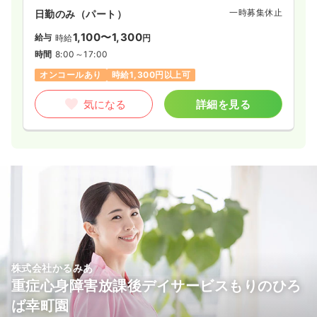
一時募集休止
日勤のみ（パート）
1,100〜1,300
給与
時給
円
時間
8:00～17:00
オンコールあり
時給1,300円以上可
気になる
詳細を見る
株式会社かるみあ
重症心身障害放課後デイサービスもりのひろ
ば幸町園