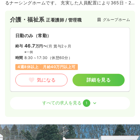
るナーシングホームです。 充実した人員配置により365日・24
時間対応の看護・介護サービスを提供しています。 主治医と連
携した医療対応やMEと連携した人工呼吸器管理等によって、医
介護・福祉系
グループホーム
正看護師 / 管理職
療依存度の高い方でも安心してご入居できる施設です。
日勤のみ（常勤）
46.7
給与
万円〜
/月
賞与2ヶ月
※一例
時間
8:30～17:30
（休憩60分）
4週8休以上
月給40万円以上可
気になる
詳細を見る
訪問看護
グループホーム
正・准看護師
すべての求人を見る
1
一時募集休止
2交代（常勤）
37.9
給与
万円〜
/月
賞与2ヶ月
※一例
時間
8:30～17:30
（休憩60分）