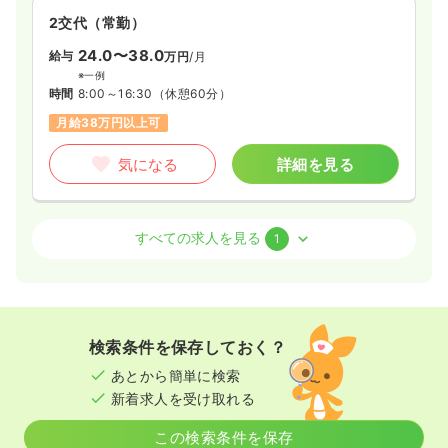
2交代（常勤）
24.0〜38.0
給与
万円
/月
※一例
時間
8:00～16:30
（休憩60分）
月給38万円以上可
気になる
詳細を見る
訪問看護
サ高住
正・准看護師 / 管理職
すべての求人を見る
1
一時募集休止
日勤のみ（常勤）
39.0〜48.0
給与
万円
/月
※一例
検索条件を保存しておく？
時間
8:00～16:30
（休憩60分）
あとから簡単に検索
オンコールあり
月給40万円以上可
新着求人を受け取れる
気になる
詳細を見る
この検索条件を保存