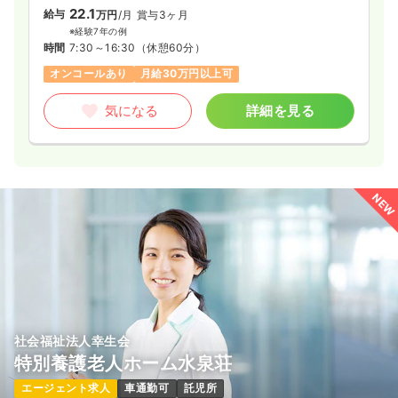
22.1
給与
万円
/月
賞与3ヶ月
※経験7年の例
時間
7:30～16:30
（休憩60分）
オンコールあり
月給30万円以上可
気になる
詳細を見る
NEW
社会福祉法人幸生会
特別養護老人ホーム水泉荘
エージェント求人
車通勤可
託児所