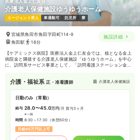
医療法人金上仁友会
介護老人保健施設ゆうゆうホーム
エージェント求人
車通勤可
託児所
寮
宮城県角田市角田字田町114-9
施設詳細
角田駅
18分
【ケアミックス病院】医療法人金上仁友会では、核となる金上
病院金と隣接する介護老人保健施設「ゆうゆうホーム」を中心
に、訪問系サービス事業として、「訪問看護ステーション金
上」「看護小規模多機能型居宅介護金上」「定期巡回・随時対
応型ヘルパーステーション金上」を、住まい系サービス施設と
介護・福祉系
介護老人保健施設
正・准看護師
して、「認知症高齢者グループホームむくげ・花水木」「サー
ビス付き高齢者向け住宅 けやきの杜」「住宅型有料老人ホーム
タンポポ」を、そして居宅介護支援事業所「ゆうゆう」、福祉
日勤のみ（常勤）
介護ショップ「ふれあいの森」、院内保育園「ニコニコ保育
園」を運営しております。
28.0〜45.0
給与
万円
/月
賞与3ヶ月
※一例
時間
8:30～17:30
（休憩60分）
月給40万円以上可