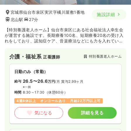
宮城県仙台市泉区実沢字橘川屋敷1番地
施設詳細
北山駅
27分
【特別養護老人ホーム】仙台市泉区にある社会福祉法人幸生会
が運営する施設です。長期療養100名、短期療養20名の受け入
れをしており、認知症ケア、音楽療法などにも力を入れていま
す。
介護・福祉系
特別養護老人ホーム
正看護師
日勤のみ（常勤）
26.5〜26.6
給与
万円
/月
賞与2.99ヶ月
※一例
時間
8:30～17:30
（休憩60分）
4週8休以上
オンコールあり
月給22万円以上可
気になる
詳細を見る