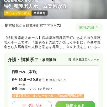
社会福祉法人みやぎ会
特別養護老人ホーム楽園が丘
エージェント求人
車通勤可
宮城県刈田郡蔵王町宮字下別当72
施設詳細
【特別養護老人ホーム】宮城県刈田郡蔵王町にあある特別養護
老人ホームです。「生あるもの総てが楽しく幸せに」を基本理
念とし入居者様の人権と意志を尊重し、自立支援をしている施
設です。また、医療面では協力医療機関である大泉記念病院の
全面的な支援を受けています。通常の診療はもちろん、夜間の
介護・福祉系
特別養護老人ホーム
正・准看護師
迅速な救急対応や入院加療など安心して施設での生活が送れる
ように配慮している施設です。
日勤のみ（常勤）
19.5〜29.5
給与
万円
/月
賞与3.5ヶ月
※一例
時間
8:00～17:00
（休憩60分）
4週8休以上
オンコールあり
月給29万円以上可
気になる
詳細を見る