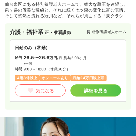
仙台泉区にある特別養護老人ホームで、雄大な蔵王を遠望し、
泉ヶ岳の優美な稜線と、それに続く七ツ森の変化に富む表情、
そして悠然と流れる冠川など、それらが周囲する「泉クラシッ
ク」はユニット型の施設です。
介護・福祉系
特別養護老人ホーム
正・准看護師
日勤のみ（常勤）
26.5〜26.6
給与
万円
/月
賞与2.99ヶ月
※一例
時間
9:00～18:00
（休憩60分）
4週8休以上
オンコールあり
月給24万円以上可
気になる
詳細を見る