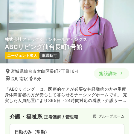
株式会社アトラクションホールディングス
ABCリビング仙台長町1号館
エージェント求人
車通勤可
宮城県仙台市太白区長町7丁目16-1
施設詳細
長町南駅
5分
「ABCリビング」は、医療的ケアが必要な神経難病の方や重度
身体障害者の方が安心して暮らせるナーシングホームです。 充
実した人員配置により365日・24時間対応の看護・介護サービ
スを提供しています。 主治医と連携した医療対応やMEと連携
した人工呼吸器管理等によって、医療依存度の高い方でも安心
介護・福祉系
グループホーム
正看護師 / 管理職
してご入居できる施設です。
日勤のみ（常勤）