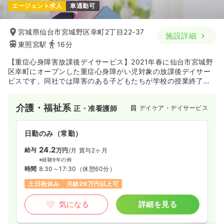
エージェント求人
車通勤可
宮城県仙台市宮城野区幸町2丁目22-37
施設詳細
東照宮駅
16分
【重症心身障害放課後デイサービス】2021年春に仙台市宮城野
区幸町にオープンした重症心身障がい児対象の放課後デイサー
ビスです。同社では障害のある子どもたちが学校の授業終了後
や学校休業日に通う、療育機能・居場所機能を備えたサービス
を提供しております。
介護・福祉系
デイケア・デイサービス
正・准看護師
日勤のみ（常勤）
24.2
給与
万円
/月
賞与2ヶ月
※経験9年の例
時間
8:30～17:30
（休憩60分）
土日祝休み
月給29万円以上可
気になる
詳細を見る