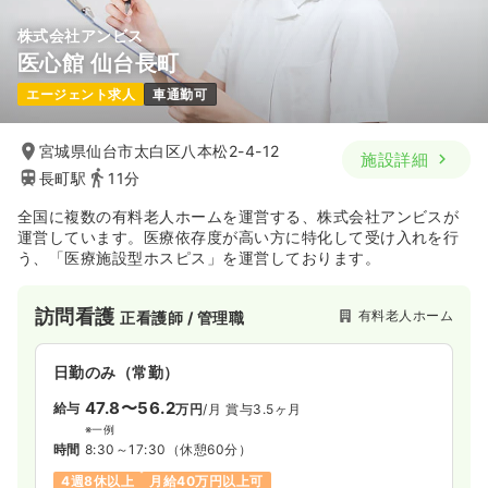
株式会社アンビス
医心館 仙台長町
エージェント求人
車通勤可
宮城県仙台市太白区八本松2-4-12
施設詳細
長町駅
11分
全国に複数の有料老人ホームを運営する、株式会社アンビスが
運営しています。医療依存度が高い方に特化して受け入れを行
う、「医療施設型ホスピス」を運営しております。
訪問看護
有料老人ホーム
正看護師 / 管理職
日勤のみ（常勤）
47.8〜56.2
給与
万円
/月
賞与3.5ヶ月
※一例
時間
8:30～17:30
（休憩60分）
4週8休以上
月給40万円以上可