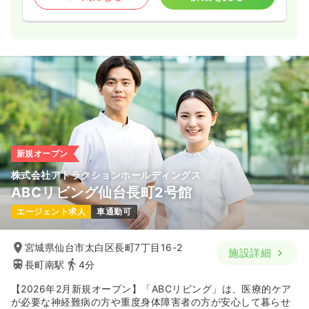
新規オープン
株式会社アトラクションホールディングス
ABCリビング仙台長町2号館
エージェント求人
車通勤可
宮城県仙台市太白区長町7丁目16-2
施設詳細
長町南駅
4分
【2026年2月新規オープン】「ABCリビング」は、医療的ケア
が必要な神経難病の方や重度身体障害者の方が安心して暮らせ