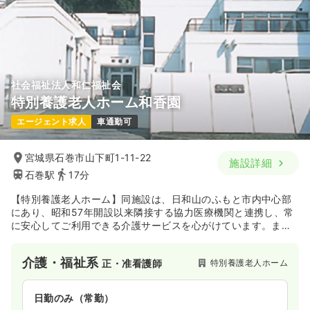
4週8休以上
月給37万円以上可
気になる
詳細を見る
社会福祉法人和仁福祉会
特別養護老人ホーム和香園
エージェント求人
車通勤可
宮城県石巻市山下町1-11-22
施設詳細
石巻駅
17分
【特別養護老人ホーム】同施設は、日和山のふもと市内中心部
にあり、昭和57年開設以来隣接する協力医療機関と連携し、常
に安心してご利用できる介護サービスを心がけています。ま
た、夏祭りや小中高生との交流や入居者同士のふれあいを大切
にし、家庭的な雰囲気でその人らしく快適な生活が出来るよう
介護・福祉系
特別養護老人ホーム
正・准看護師
毎日のサービスを提供しています。
日勤のみ（常勤）