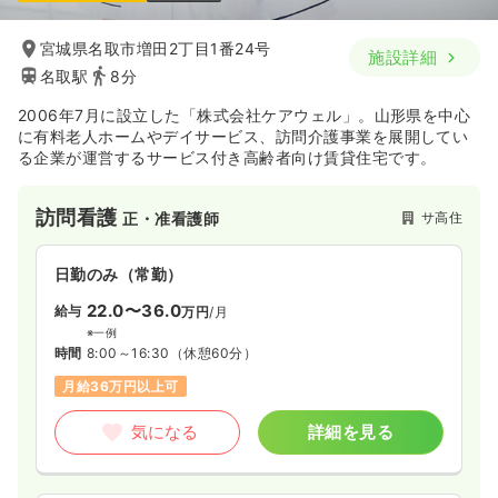
宮城県名取市増田2丁目1番24号
施設詳細
名取駅
8分
2006年7月に設立した「株式会社ケアウェル」。山形県を中心
に有料老人ホームやデイサービス、訪問介護事業を展開してい
る企業が運営するサービス付き高齢者向け賃貸住宅です。
訪問看護
サ高住
正・准看護師
日勤のみ（常勤）
22.0〜36.0
給与
万円
/月
※一例
時間
8:00～16:30
（休憩60分）
月給36万円以上可
気になる
詳細を見る