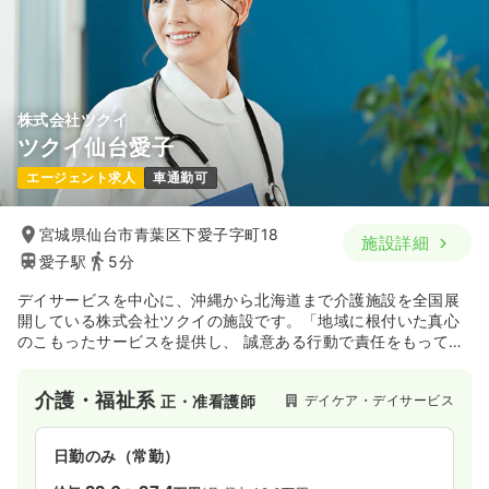
株式会社ツクイ
ツクイ仙台愛子
エージェント求人
車通勤可
宮城県仙台市青葉区下愛子字町18
施設詳細
愛子駅
5分
デイサービスを中心に、沖縄から北海道まで介護施設を全国展
開している株式会社ツクイの施設です。「地域に根付いた真心
のこもったサービスを提供し、 誠意ある行動で責任をもってお
客様と社会に貢献する」の経営理念のもと、全国に事業所を展
開しています。
介護・福祉系
デイケア・デイサービス
正・准看護師
日勤のみ（常勤）