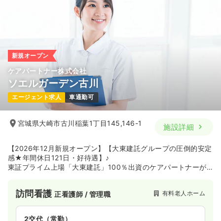
新規オープン
ケアパートナー株式会社
ソエルガーデン古川
エージェント求人
車通勤可
宮城県大崎市古川稲葉1丁目145,146-1
施設詳細
【2026年12月新規オープン】【大東建託グループの圧倒的安定
感★年間休日121日・好待遇】♪
東証プライム上場「大東建託」100％出資のケアパートナーが
手掛ける、医療対応型施設「ソエルガーデン」です 。大手なら
ではの資本力を活かし、年間休日121日、1分単位の残業代支
訪問看護
有料老人ホーム
正看護師 / 管理職
給、大東建託管理物件の家賃割引など、業界トップクラスの働
きやすさを実現しています 。2029年までに全国100施設以上の
展開を見据えており、将来性・キャリアアップの機会も抜群。
2交代（常勤）