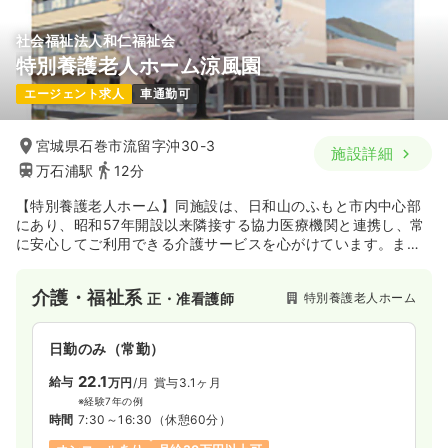
社会福祉法人和仁福祉会
特別養護老人ホーム涼風園
エージェント求人
車通勤可
宮城県石巻市流留字沖30-3
施設詳細
万石浦駅
12分
【特別養護老人ホーム】同施設は、日和山のふもと市内中心部
にあり、昭和57年開設以来隣接する協力医療機関と連携し、常
に安心してご利用できる介護サービスを心がけています。ま
た、夏祭りや小中高生との交流や入居者同士のふれあいを大切
にし、家庭的な雰囲気でその人らしく快適な生活が出来るよう
介護・福祉系
特別養護老人ホーム
正・准看護師
毎日のサービスを提供しています。
日勤のみ（常勤）
22.1
給与
万円
/月
賞与3.1ヶ月
※経験7年の例
時間
7:30～16:30
（休憩60分）