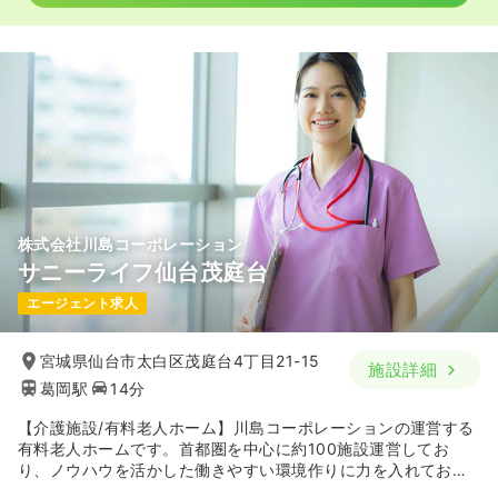
株式会社川島コーポレーション
サニーライフ仙台茂庭台
エージェント求人
宮城県仙台市太白区茂庭台4丁目21-15
施設詳細
葛岡駅
14分
【介護施設/有料老人ホーム】川島コーポレーションの運営する
有料老人ホームです。首都圏を中心に約100施設運営してお
り、ノウハウを活かした働きやすい環境作りに力を入れており
ます。