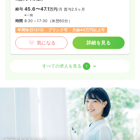
お客様とスタッフに「寄り添う」施設です！
45.6〜47.1
給与
万円
/月
賞与2.5ヶ月
※一例
時間
8:30～17:30
（休憩60分）
年間休日121日
ブランク可
月給40万円以上可
気になる
詳細を見る
訪問看護
有料老人ホーム
正看護師
すべての求人を見る
1
一時募集休止
2交代（常勤）
30.8〜32.1
給与
万円
/月
賞与2.5ヶ月
※一例
時間
8:30～17:30
（休憩60分）
年間休日121日
ブランク可
月給32万円以上可
気になる
詳細を見る