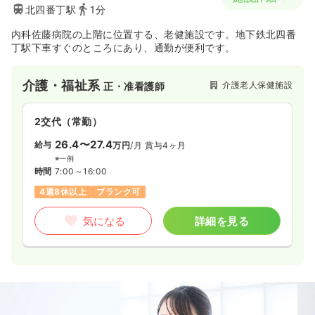
北四番丁駅
1分
内科佐藤病院の上階に位置する、老健施設です。地下鉄北四番
丁駅下車すぐのところにあり、通勤が便利です。
介護・福祉系
介護老人保健施設
正・准看護師
2交代（常勤）
26.4〜27.4
給与
万円
/月
賞与4ヶ月
※一例
時間
7:00～16:00
4週8休以上
ブランク可
気になる
詳細を見る