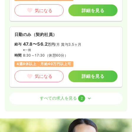
気になる
詳細を見る
日勤のみ（契約社員）
47.8〜56.2
給与
万円
/月
賞与3.5ヶ月
※一例
時間
8:30～17:30
（休憩60分）
4週8休以上
月給40万円以上可
気になる
詳細を見る
その他
有料老人ホーム
正看護師
すべての求人を見る
2
一時募集休止
日勤のみ（常勤）
37.8〜46.3
給与
万円
/月
賞与3.5ヶ月
※一例