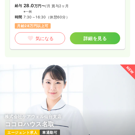
28.0
給与
万円〜
/月
賞与2ヶ月
※一例
時間
7:30～16:30
（休憩60分）
月給28万円以上可
気になる
詳細を見る
NEW
株式会社ケアウェル仙台支店
ココロハウス名取
エージェント求人
車通勤可