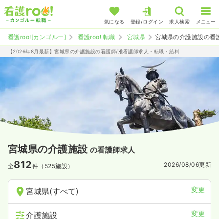
気になる
登録/ログイン
求人検索
メニュー
看護roo![カンゴルー]
看護roo! 転職
宮城県
宮城県の介護施設の看
【2026年8月最新】宮城県の介護施設の看護師/准看護師求人・転職・給料
宮城県の介護施設
の看護師求人
812
2026/08/06
更新
全
件（525施設）
変更
宮城県(すべて)
変更
介護施設