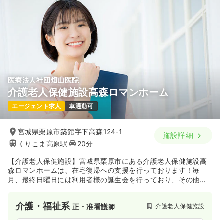
医療法人社団畑山医院
介護老人保健施設高森ロマンホーム
エージェント求人
車通勤可
宮城県栗原市築館字下高森124-1
施設詳細
くりこま高原駅
20分
【介護老人保健施設】宮城県栗原市にある介護老人保健施設高
森ロマンホームは、在宅復帰への支援を行っております！毎
月、最終日曜日には利用者様の誕生会を行っており、その他、
体を動かすレクリエーションや創作活動、音楽療法やカラオケ
教室、書道教室などを曜日ごとに実施しております。1日でも多
介護・福祉系
介護老人保健施設
正・准看護師
く、住み慣れた地域で安心して暮らせるよう、医師・看護師・
介護士・理学療法士・作業療法士・栄養士・介護支援専門員と