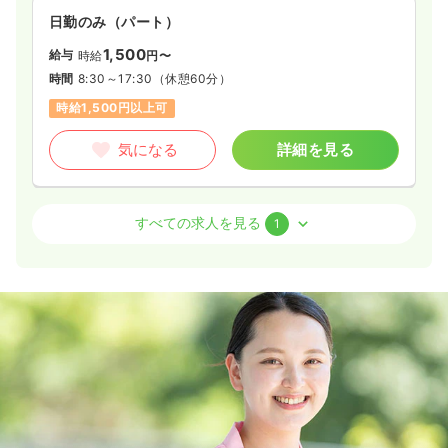
日勤のみ（パート）
1,500
給与
時給
円〜
時間
8:30～17:30
（休憩60分）
時給1,500円以上可
気になる
詳細を見る
介護・福祉系
デイケア・デイサービス
正・准看護師
すべての求人を見る
1
一時募集休止
日勤のみ（常勤）
19.5〜26.1
給与
万円
/月
賞与2回
※一例
時間
8:30～17:30
（休憩60分）
日曜休み
月給26万円以上可
気になる
詳細を見る