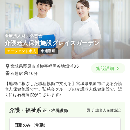
医療法人財団弘慈会
介護老人保健施設グレイスガーデン
エージェント求人
車通勤可
宮城県栗原市若柳字福岡谷地畑浦35
施設詳細
石越駅
10分
【地域に根ざした職種協働で支える】宮城県栗原市にある介護
老人保健施設です。弘慈会グループの介護老人保健施設で、近
くには石橋病院がございます♪
介護・福祉系
介護老人保健施設
正・准看護師
日勤のみ（常勤）