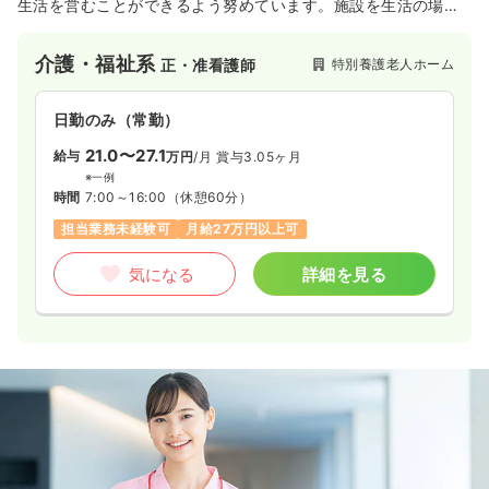
生活を営むことができるよう努めています。施設を生活の場と
して、その方の有する能力に応じた自立した生活を営むことが
出来るよう、日常生活全般のサービスを提供しています。
介護・福祉系
特別養護老人ホーム
正・准看護師
日勤のみ（常勤）
21.0〜27.1
給与
万円
/月
賞与3.05ヶ月
※一例
時間
7:00～16:00
（休憩60分）
担当業務未経験可
月給27万円以上可
気になる
詳細を見る