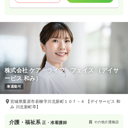
株式会社 ケア・ライフ・フェイス （デイサ
ービス 和み）
車通勤可
宮城県栗原市若柳字川北新町１０７－４ 【デイサービス 和
み 川北新町亭】
介護・福祉系
その他介護施設
正・准看護師