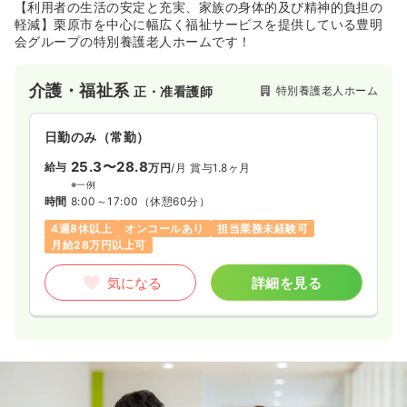
【利用者の生活の安定と充実、家族の身体的及び精神的負担の
軽減】栗原市を中心に幅広く福祉サービスを提供している豊明
会グループの特別養護老人ホームです！
介護・福祉系
特別養護老人ホーム
正・准看護師
日勤のみ（常勤）
25.3〜28.8
給与
万円
/月
賞与1.8ヶ月
※一例
時間
8:00～17:00
（休憩60分）
4週8休以上
オンコールあり
担当業務未経験可
月給28万円以上可
気になる
詳細を見る