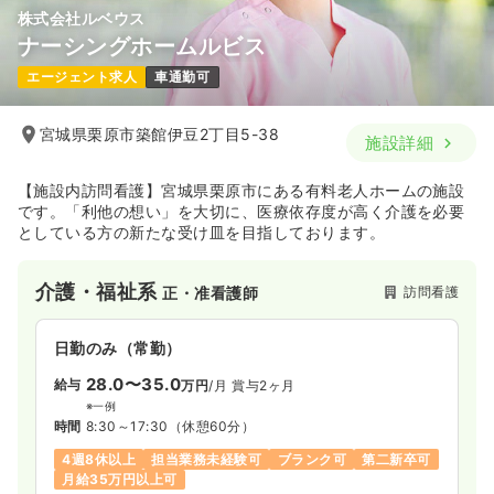
株式会社ルベウス
ナーシングホームルビス
エージェント求人
車通勤可
宮城県栗原市築館伊豆2丁目5-38
施設詳細
【施設内訪問看護】宮城県栗原市にある有料老人ホームの施設
です。「利他の想い」を大切に、医療依存度が高く介護を必要
としている方の新たな受け皿を目指しております。
介護・福祉系
訪問看護
正・准看護師
日勤のみ（常勤）
28.0〜35.0
給与
万円
/月
賞与2ヶ月
※一例
時間
8:30～17:30
（休憩60分）
4週8休以上
担当業務未経験可
ブランク可
第二新卒可
月給35万円以上可