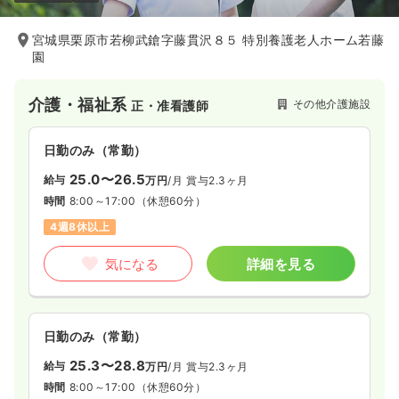
宮城県栗原市若柳武鎗字藤貫沢８５ 特別養護老人ホーム若藤
園
介護・福祉系
その他介護施設
正・准看護師
日勤のみ（常勤）
25.0〜26.5
給与
万円
/月
賞与2.3ヶ月
時間
8:00～17:00
（休憩60分）
4週8休以上
気になる
詳細を見る
日勤のみ（常勤）
25.3〜28.8
給与
万円
/月
賞与2.3ヶ月
時間
8:00～17:00
（休憩60分）