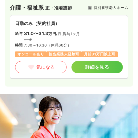
介護・福祉系
特別養護老人ホーム
正・准看護師
日勤のみ（契約社員）
31.0〜31.3
給与
万円
/月
賞与1ヶ月
※一例
時間
7:30～16:30
（休憩60分）
オンコールあり
担当業務未経験可
月給31万円以上可
気になる
詳細を見る