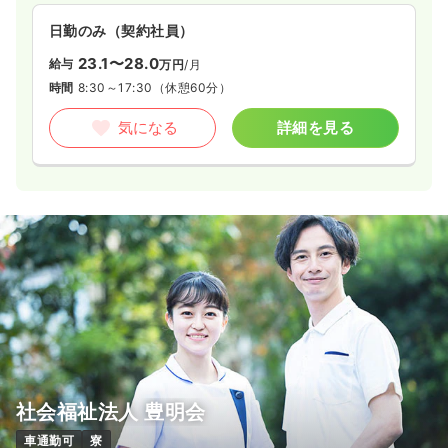
日勤のみ（契約社員）
23.1〜28.0
給与
万円
/月
時間
8:30～17:30
（休憩60分）
気になる
詳細を見る
社会福祉法人 豊明会
車通勤可
寮