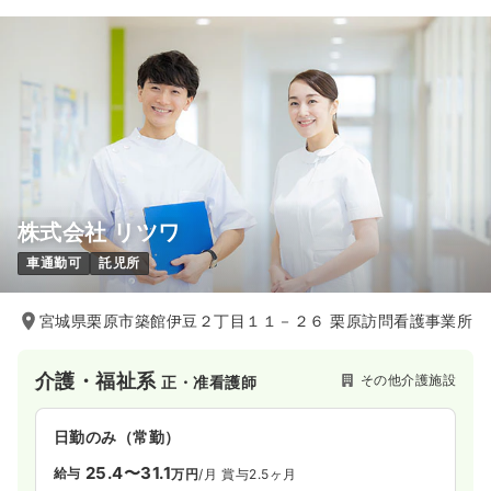
株式会社 リツワ
車通勤可
託児所
宮城県栗原市築館伊豆２丁目１１－２６ 栗原訪問看護事業所
介護・福祉系
その他介護施設
正・准看護師
日勤のみ（常勤）
25.4〜31.1
給与
万円
/月
賞与2.5ヶ月