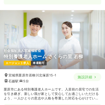
日勤のみ（パート）
1,100〜1,700
給与
時給
円
時間
9:00～18:30
（休憩60分）
日祝休み
時給1,700円以上可
気になる
詳細を見る
社会福祉法人宮城福祉会
日勤のみ（契約社員）
特別養護老人ホーム さくらの里 若柳
22.5〜38.8
給与
万円
/月
賞与2ヶ月
エージェント求人
車通勤可
※一例
時間
9:00～18:00
（休憩60分）
宮城県栗原市若柳川北塚原15-1
施設詳細
日祝休み
月給38万円以上可
石越駅
5分
気になる
詳細を見る
栗原市にある特別養護老人ホームです。入居前の居宅での生活
を引き継ぎ、新しい我が家として安心してお過ごしいただける
よう、一人ひとりの意志や人格を尊重した対応を心がけていま
す。