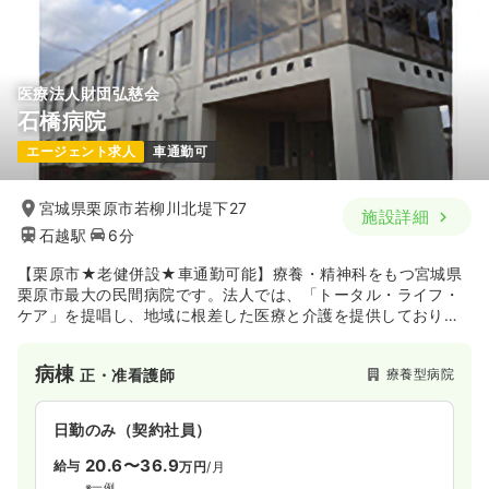
医療法人財団弘慈会
石橋病院
エージェント求人
車通勤可
宮城県栗原市若柳川北堤下27
施設詳細
石越駅
6分
【栗原市★老健併設★車通勤可能】療養・精神科をもつ宮城県
栗原市最大の民間病院です。法人では、「トータル・ライフ・
ケア」を提唱し、地域に根差した医療と介護を提供しておりま
す。 介護老人保健施設や通所リハビリテーションセンター、グ
ループホームも運営しております。
病棟
療養型病院
正・准看護師
日勤のみ（契約社員）
20.6〜36.9
給与
万円
/月
※一例