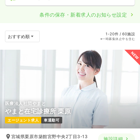
条件の保存・新着求人のお知らせ設定
1-20件 / 60施設
※一時募集休止中を含む
NEW
医療法人社団やまと
やまと在宅診療所 栗原
エージェント求人
車通勤可
宮城県栗原市築館宮野中央2丁目3-13
施設詳細