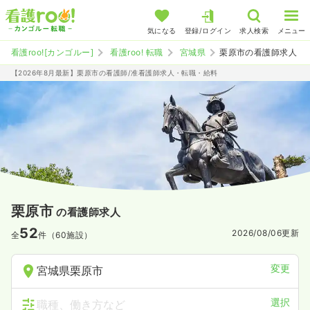
気になる
登録/ログイン
求人検索
メニュー
看護roo![カンゴルー]
看護roo! 転職
宮城県
栗原市の看護師求人
【2026年8月最新】栗原市の看護師/准看護師求人・転職・給料
栗原市
の看護師求人
52
2026/08/06
更新
全
件（60施設）
変更
宮城県栗原市
選択
職種、働き方など