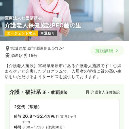
医療法人社団清靖会
介護老人保健施設PFC藤の里
エージェント求人
車通勤可
宮城県栗原市瀬峰新田沢12-1
施設詳細
瀬峰駅
15分
【介護老人施設】宮城県栗原市にある介護老人施設です！心温
まるケアと充実したプログラムで、入居者の皆様に質の高い生
活をいただけるようサービスを提供しております。
介護・福祉系
介護老人保健施設
正・准看護師
2交代（常勤）
26.8〜32.4
給与
万円
/月
賞与2ヶ月
※一例
時間
8:30～17:30
（休憩60分）