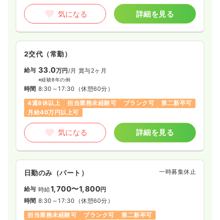
気になる
詳細を見る
2交代（常勤）
33.0
給与
万円
/月
賞与2ヶ月
※経験8年の例
時間
8:30～17:30
（休憩60分）
4週8休以上
担当業務未経験可
ブランク可
第二新卒可
月給40万円以上可
気になる
詳細を見る
一時募集休止
日勤のみ（パート）
1,700〜1,800
給与
時給
円
時間
8:30～17:30
（休憩60分）
担当業務未経験可
ブランク可
第二新卒可