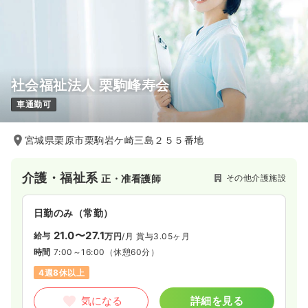
社会福祉法人 栗駒峰寿会
車通勤可
宮城県栗原市栗駒岩ケ崎三島２５５番地
介護・福祉系
その他介護施設
正・准看護師
日勤のみ（常勤）
21.0〜27.1
給与
万円
/月
賞与3.05ヶ月
時間
7:00～16:00
（休憩60分）
4週8休以上
気になる
詳細を見る