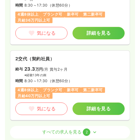
時間
8:30～17:30
（休憩60分）
4週8休以上
ブランク可
新卒可
第二新卒可
月給36万円以上可
気になる
詳細を見る
2交代（契約社員）
23.3
給与
万円
/月
賞与2ヶ月
※経験13年の例
時間
8:30～17:30
（休憩60分）
4週8休以上
ブランク可
新卒可
第二新卒可
月給40万円以上可
気になる
詳細を見る
外来
療養型病院
正・准看護師
すべての求人を見る
2