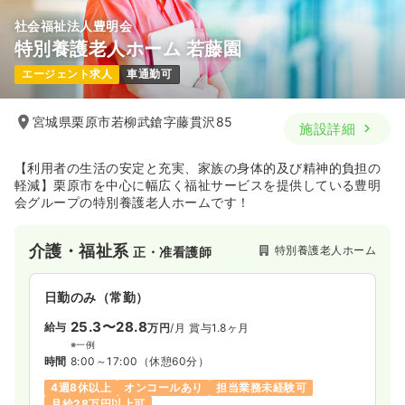
社会福祉法人豊明会
特別養護老人ホーム 若藤園
エージェント求人
車通勤可
宮城県栗原市若柳武鎗字藤貫沢85
施設詳細
【利用者の生活の安定と充実、家族の身体的及び精神的負担の
軽減】栗原市を中心に幅広く福祉サービスを提供している豊明
会グループの特別養護老人ホームです！
介護・福祉系
特別養護老人ホーム
正・准看護師
日勤のみ（常勤）
25.3〜28.8
給与
万円
/月
賞与1.8ヶ月
※一例
時間
8:00～17:00
（休憩60分）
4週8休以上
オンコールあり
担当業務未経験可
月給28万円以上可