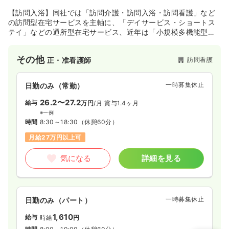
【訪問入浴】同社では「訪問介護・訪問入浴・訪問看護」など
の訪問型在宅サービスを主軸に、「デイサービス・ショートス
テイ」などの通所型在宅サービス、近年は「小規模多機能型居
宅介護・看護小規模多機能型居宅介護」などの地域密着型サー
ビスの展開に向け、宮城・山形両県内54拠点にて、在宅介護・
その他
訪問看護
正・准看護師
在宅看護分野における「ワンストップ・サービス機能」の充実
に取組んでおります。
一時募集休止
日勤のみ（常勤）
26.2〜27.2
給与
万円
/月
賞与1.4ヶ月
※一例
時間
8:30～18:30
（休憩60分）
月給27万円以上可
気になる
詳細を見る
一時募集休止
日勤のみ（パート）
1,610
給与
時給
円