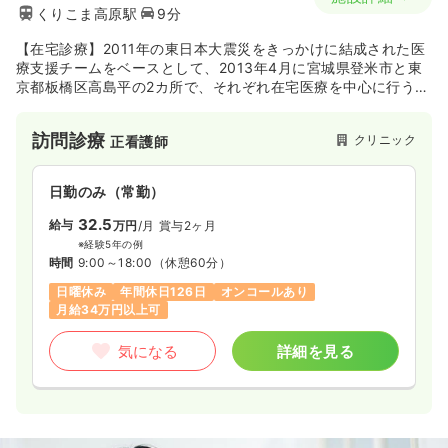
くりこま高原駅
9分
【在宅診療】2011年の東日本大震災をきっかけに結成された医
療支援チームをベースとして、2013年4月に宮城県登米市と東
京都板橋区高島平の2カ所で、それぞれ在宅医療を中心に行う診
療所を開設。2014年12月に2つの診療所がそれぞれ法人化し、
やまと在宅診療所 登米は「医療法人社団やまと」として事業を
訪問診療
クリニック
正看護師
開始。現在は在宅診療を主体とする診療所（宮城県登米市、宮
城県大崎市、宮城県栗原市、神奈川県川崎市、神奈川県横浜
市、岩手県一関市の6カ所）を中心に、訪問看護ステーション、
日勤のみ（常勤）
栄養ケアステーションも運営。
32.5
給与
万円
/月
賞与2ヶ月
※経験5年の例
時間
9:00～18:00
（休憩60分）
日曜休み
年間休日126日
オンコールあり
月給34万円以上可
気になる
詳細を見る