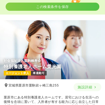
この検索条件を保存
社会福祉法人栗駒峰寿会
特別養護老人ホーム愛光園
エージェント求人
車通勤可
宮城県栗原市栗駒岩ヶ崎三島255
施設詳細
栗原市にある特別養護老人ホームです。居宅における生活への
復帰を念頭に置いて、入所者が有する能力に応じ自立した日常