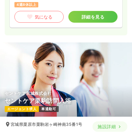
4週8休以上
気になる
詳細を見る
セントケア宮城株式会社
セントケア栗駒訪問入浴
エージェント求人
車通勤可
宮城県栗原市栗駒岩ヶ崎神南35番1号
施設詳細