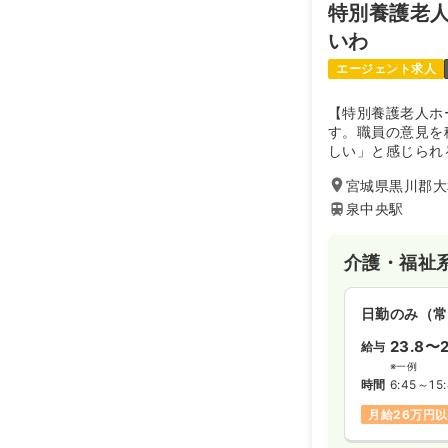
特別養護老
4週8休以上
いわ
エージェント求人
外来
正・准看
【特別養護老人ホ
日勤のみ（常
す。職員の意見を
しい」と感じられ
19.3〜3
給与
す。どの職種でも
※一例
宮城県黒川郡大
です。
時間
8:30～17
泉中央駅
4週8休以上
介護・福祉
日勤のみ（常
23.8〜2
給与
※一例
時間
6:45～15
月給26万円