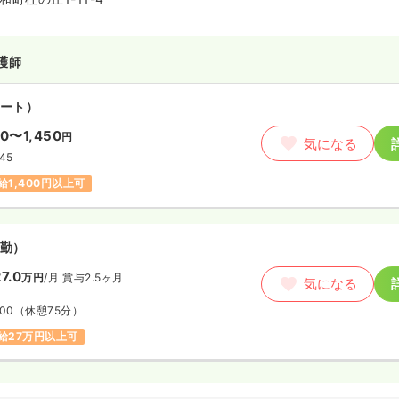
護師
ート）
50〜1,450
円
気になる
:45
給1,400円以上可
勤）
7.0
万円
/月
賞与2.5ヶ月
気になる
:00
（休憩75分）
給27万円以上可