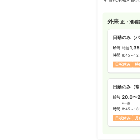
外来
正・准看
日勤のみ（パ
1,3
給与
時給
時間
8:45～12
日祝休み
時
日勤のみ（常
20.0〜2
給与
※一例
時間
8:45～18
日祝休み
月