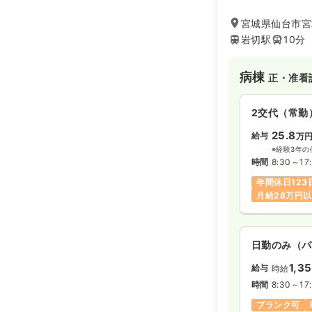
ーション、さらに
アハウス イン 
宮城県仙台市宮
ホーム「デイジー
岩切駅
10分
供に務めておりま
病棟
正・准看
2交代（常勤
25.8
給与
万
※経験3年の
時間
8:30～17
年間休日123
月給28万円
日勤のみ（パ
1,3
給与
時給
時間
8:30～17
ブランク可