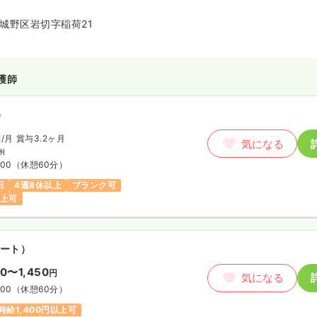
介護部門として関連介護施設「ケ
いわきり」、認知症高齢者グループ
城野区岩切字稲荷21
」を有し、機能的なサービスの提
す。
護師
）
円
/月
賞与3.2ヶ月
気になる
例
:00
（休憩60分）
日
4週8休以上
ブランク可
以上可
ート）
50〜1,450
円
気になる
:00
（休憩60分）
時給1,400円以上可