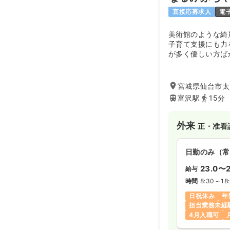
直接応募求人
電
美術館のような綺
子育て支援にも力
が多く優しい方ば
っかりとサポート
方の応募をお待ち
宮城県仙台市太白
富沢駅
15分
外来
正・准看
日勤のみ（常
23.0〜2
給与
時間
8:30～18
日祝休み
年
担当業務未経
4月入職可