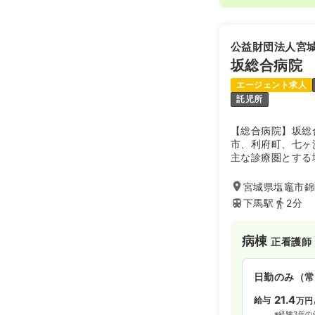
1,2
給与
時給
時間
9:00～18
公益財団法人宮
日祝休み
担
時給1,600
坂総合病院
エージェント求人
託児所
【総合病院】坂総
市、利府町、七ヶ
主な診療圏とする
救急・急性期医療
トワークを欠かす
宮城県塩竈市錦町
る地域づくりの観
下馬駅
2分
さらに、高い専門
チームとなり、皆
を注いでいきます
病棟
正看護師
ときには頼りにな
これからも、安全
日勤のみ（常
病院であり続ける
た、2024年職
21.4
給与
万円
オガマザクラ」を
※経験3年の