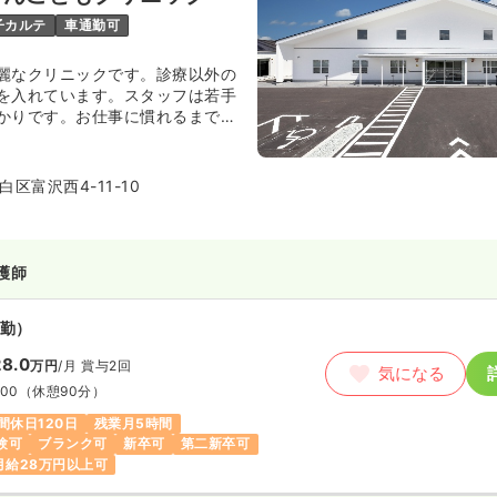
子カルテ
車通勤可
麗なクリニックです。診療以外の
を入れています。スタッフは若手
かりです。お仕事に慣れるまでし
させて頂きます。子どもが好きな
しております。
区富沢西4-11-10
護師
勤）
8.0
万円
/月
賞与2回
気になる
:00
（休憩90分）
間休日120日
残業月5時間
験可
ブランク可
新卒可
第二新卒可
月給28万円以上可