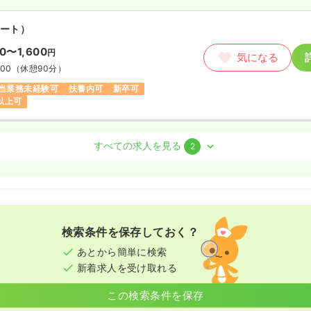
ート）
50〜1,600
円
気になる
:00
（休憩90分）
当業務未経験可
扶養内可
新卒可
円以上可
すべての求人を見る
2
勤）
8.0
万円
/月
気になる
:00
（休憩90分）
検索条件を保存しておく？
間休日120日
残業月5時間
験可
月給28万円以上可
あとから簡単に検索
新着求人を受け取れる
この検索条件を保存
ート）