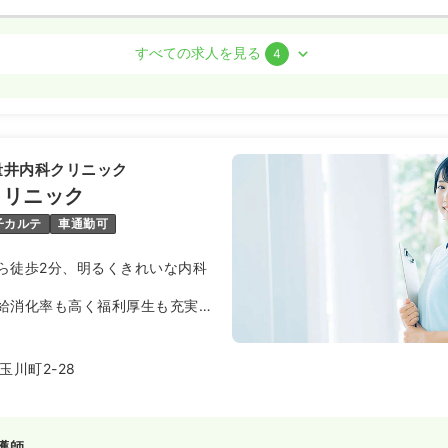
護師
すべての求人を見る
4
勤）
/月
賞与3.2ヶ月
気になる
例
量井内科クリニック
:00
（休憩60分）
クリニック
間休日120日
ブランク可
月給25万円以上可
子カルテ
車通勤可
ら徒歩2分、明るくきれいな内科
ート）
50〜1,450
円
給消化率も高く福利厚生も充実し
気になる
:00
（休憩60分）
頼される診療を行っております。
ランク可
時給1,400円以上可
川町2-28
護師
護師