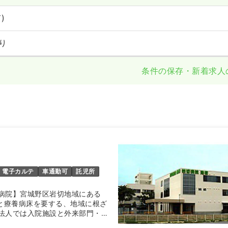
)
り
条件の保存・新着求人
電子カルテ
車通勤可
託児所
病院】宮城野区岩切地域にある
床と療養病床を要する、地域に根ざ
法人では入院施設と外来部門・訪
ン「とまと」・通所リハビリステ