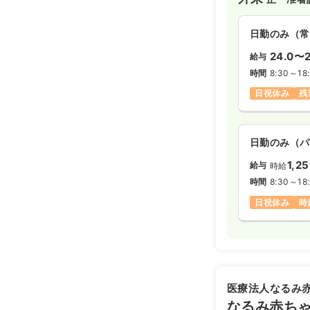
日勤のみ（常
22.9
日勤のみ（常
給与
万
※経験8年の
24.0〜2
給与
時間
6:30～15
時間
8:30～18
月給25万円
日祝休み
残
訪問看護
正
日勤のみ（パ
日勤のみ（常
1,2
給与
時給
20.5〜2
給与
時間
8:30～18
※一例
日祝休み
時
時間
8:30～17
担当業務未経
医療法人なるみ
なるみ赤ち