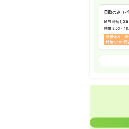
日勤のみ（パ
1,2
給与
時給
時間
9:00～18
日祝休み
担
時給1,600
外来
助産師
日勤のみ（常
23.0〜2
給与
時間
8:30～18
日祝休み
年
担当業務未経
日勤のみ（パ