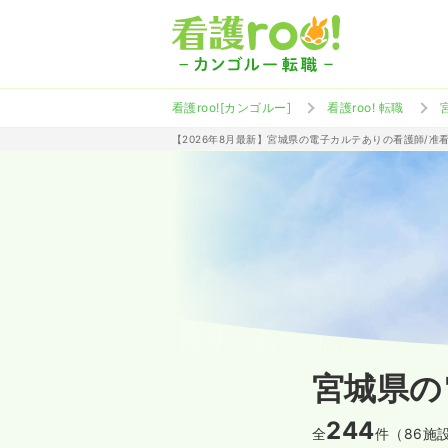
看護roo![カンゴルー]
看護roo! 転職
【2026年8月最新】宮城県の電子カルテありの看護師/准
宮城県の
244
全
件（86施