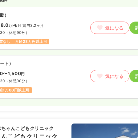
勤）
勤）
円
/月
賞与3.2ヶ月
気になる
例
8.0
万円
/月
賞与3.2ヶ月
:00
（休憩60分）
気になる
:30
（休憩90分）
以上可
業なし
月給28万円以上可
看護師
ート）
勤）
50〜1,500
円
気になる
4.0
万円
/月
賞与2回
:30
（休憩90分）
気になる
給1,500円以上可
:00
験可
月給24万円以上可
赤ちゃんこどもクリニック
ゃんこどもクリニック