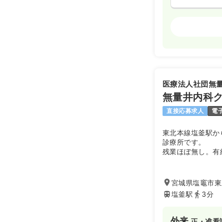
外来
正・准看
日勤のみ（常
21.2
給与
万円
※経験5年の
医療法人社団無
時間
8:30～17
無量井内科
日祝休み
年
直接応募求人
電
東北本線塩釜駅か
日勤のみ（パ
診療所です。
1,3
給与
時給
残業ほぼ無し。有
ております。
時間
8:30～17
地域の皆様から信
日祝休み
ブ
宮城県塩竈市東玉
塩釜駅
3分
透析
正・准看
外来
正・准看