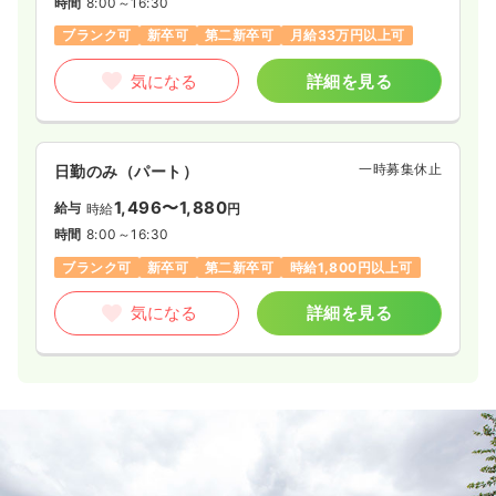
時間
8:00～16:30
ブランク可
新卒可
第二新卒可
月給33万円以上可
気になる
詳細を見る
一時募集休止
日勤のみ（パート）
1,496〜1,880
給与
時給
円
時間
8:00～16:30
ブランク可
新卒可
第二新卒可
時給1,800円以上可
気になる
詳細を見る