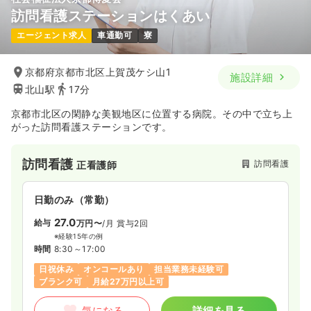
訪問看護ステーションはくあい
エージェント求人
車通勤可
寮
京都府京都市北区上賀茂ケシ山1
施設詳細
北山駅
17分
京都市北区の閑静な美観地区に位置する病院。その中で立ち上
がった訪問看護ステーションです。
訪問看護
訪問看護
正看護師
日勤のみ（常勤）
27.0
給与
万円〜
/月
賞与2回
※経験15年の例
時間
8:30～17:00
日祝休み
オンコールあり
担当業務未経験可
ブランク可
月給27万円以上可
気になる
詳細を見る