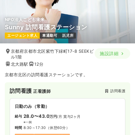
気になる
詳細を見る
NPO法人こども未来
Sunny 訪問看護ステーション
一時募集休止
日勤のみ（パート）
エージェント求人
車通勤可
託児所
1,900〜2,000
給与
時給
円
時間
8:30～17:00
（休憩45分）
京都府京都市北区紫竹下緑町17-8 SEEKビ
施設詳細
オンコールあり
時給2,000円以上可
ル1階
北大路駅
12分
気になる
詳細を見る
京都市北区の訪問看護ステーションです。
訪問看護
訪問看護
正看護師
日勤のみ（常勤）
28.0〜43.0
給与
万円
/月
賞与2ヶ月
※一例
時間
8:30～17:30
（休憩60分）