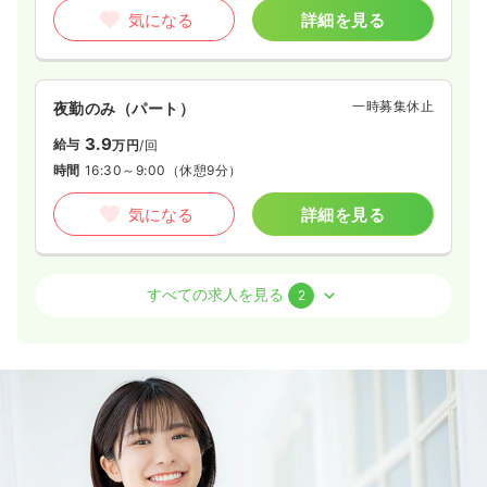
気になる
詳細を見る
一時募集休止
夜勤のみ（パート）
3.9
給与
万円
/回
時間
16:30～9:00
（休憩9分）
気になる
詳細を見る
訪問看護
療養型病院
正看護師
すべての求人を見る
2
日勤のみ（常勤）
29.1〜32.8
給与
万円
/月
賞与3.53ヶ月
※一例
時間
8:30～17:30
（休憩60分）
オンコールあり
月給32万円以上可