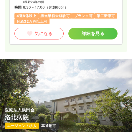
※経験24年の例
時間
8:30～17:00
（休憩60分）
4週8休以上
担当業務未経験可
ブランク可
第二新卒可
月給32万円以上可
気になる
詳細を見る
医療法人浜田会
洛北病院
エージェント求人
車通勤可