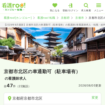
気になる
登録/ログイン
求人検索
メニュー
看護roo![カンゴルー]
看護roo! 転職
京都府
京都市
京都市北区
【2026年8月最新】京都市北区の車通勤可（駐車場有）の看護師/准看護師求人・転職・給
京都市北区の車通勤可（駐車場有）
の看護師求人
47
2026/08/05
更新
全
件（22施設）
変更
京都府京都市北区