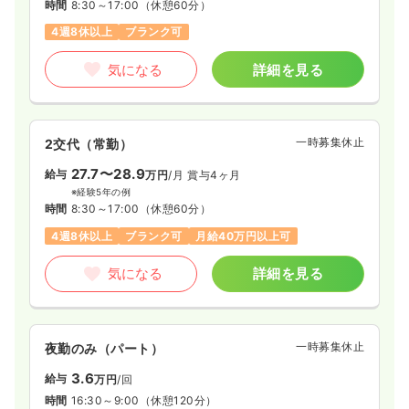
時間
8:30～17:00
（休憩60分）
4週8休以上
ブランク可
気になる
詳細を見る
一時募集休止
2交代（常勤）
27.7〜28.9
給与
万円
/月
賞与4ヶ月
※経験5年の例
時間
8:30～17:00
（休憩60分）
4週8休以上
ブランク可
月給40万円以上可
気になる
詳細を見る
一時募集休止
夜勤のみ（パート）
3.6
給与
万円
/回
時間
16:30～9:00
（休憩120分）