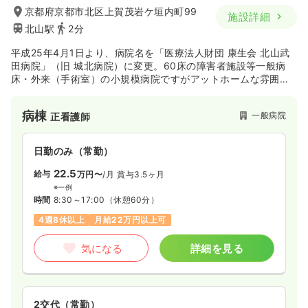
京都府京都市北区上賀茂岩ケ垣内町99
施設詳細
北山駅
2分
平成25年4月1日より、病院名を「医療法人財団 康生会 北山武
田病院」（旧 城北病院）に変更。60床の障害者施設等一般病
床・外来（手術室）の小規模病院ですがアットホームな雰囲気
の中、心をこめたきめ細やかな看護を行っています。また、京
都での美容医療の草分け的存在としてレーザー治療を京都に広
病棟
一般病院
正看護師
めた最先端美容医療施設です。
日勤のみ（常勤）
22.5
給与
万円〜
/月
賞与3.5ヶ月
※一例
時間
8:30～17:00
（休憩60分）
4週8休以上
月給22万円以上可
気になる
詳細を見る
2交代（常勤）