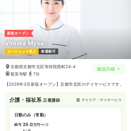
新規オープン
Viresta Mysa
エージェント求人
車通勤可
京都府京都市北区等持院西町24-4
施設詳細
龍安寺駅
7分
【2026年3月新規オープン】京都市北区のデイサービスです。
介護・福祉系
デイケア・デイサービス
正看護師
日勤のみ（常勤）
25.0
給与
万円〜
/月
※一例