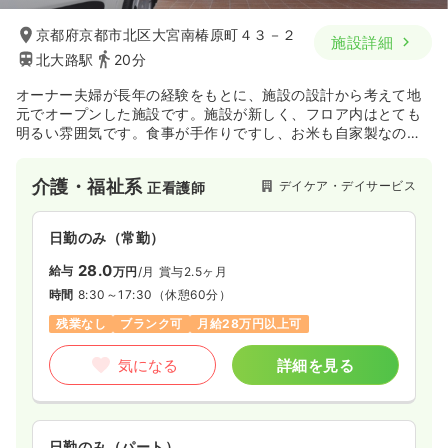
京都府京都市北区大宮南椿原町４３－２
施設詳細
北大路駅
20分
オーナー夫婦が長年の経験をもとに、施設の設計から考えて地
元でオープンした施設です。施設が新しく、フロア内はとても
明るい雰囲気です。食事が手作りですし、お米も自家製なので
とても好評です。毎日明るく元気なご利用者がたくさん通所さ
れていますので、笑顔作りのお手伝いを一緒にしてみません
介護・福祉系
デイケア・デイサービス
正看護師
か。
日勤のみ（常勤）
28.0
給与
万円
/月
賞与2.5ヶ月
時間
8:30～17:30
（休憩60分）
残業なし
ブランク可
月給28万円以上可
気になる
詳細を見る
日勤のみ（パート）