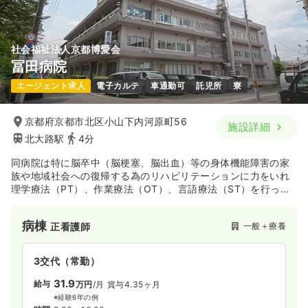
社会福祉法人京都博愛会
冨田病院
エージェント求人
電子カルテ
車通勤可
託児所
寮
京都府京都市北区小山下内河原町56
施設詳細
北大路駅
4分
同病院は特に脳卒中（脳梗塞、脳出血）等の身体機能障害の家
族や地域社会への復帰する為のリハビリテーションに力をいれ
理学療法（PT）、作業療法（OT）、言語療法（ST）を行って
おります。
病棟
一般＋療養
正看護師
3交代（常勤）
31.9
給与
万円
/月
賞与4.35ヶ月
※経験6年の例