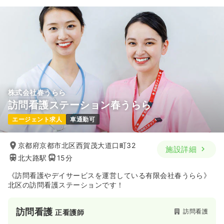
株式会社春うらら
訪問看護ステーション春うらら
エージェント求人
車通勤可
京都府京都市北区西賀茂大道口町32
施設詳細
北大路駅
15分
《訪問看護やデイサービスを運営している有限会社春うらら》
北区の訪問看護ステーションです！
訪問看護
訪問看護
正看護師