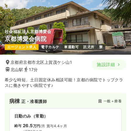
社会福祉法人京都博愛会
京都博愛会病院
エージェント求人
電子カルテ
車通勤可
託児所
寮
京都府京都市北区上賀茂ケシ山1
施設詳細
北山駅
17分
希少な時短、土日固定休み相談可能！京都の病院でトップクラ
スに働きやすい病院です♪
病棟
一般＋療養
正・准看護師
日勤のみ（常勤）
26.5
給与
万円
/月
賞与4.4ヶ月