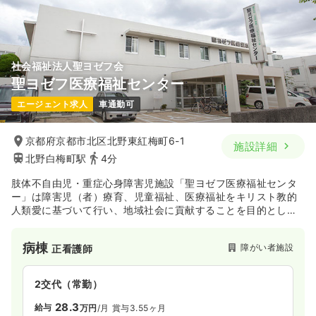
社会福祉法人聖ヨゼフ会
聖ヨゼフ医療福祉センター
エージェント求人
車通勤可
京都府京都市北区北野東紅梅町6-1
施設詳細
北野白梅町駅
4分
肢体不自由児・重症心身障害児施設「聖ヨゼフ医療福祉センタ
ー」は障害児（者）療育、児童福祉、医療福祉をキリスト教的
人類愛に基づいて行い、地域社会に貢献することを目的として
います。
病棟
障がい者施設
正看護師
2交代（常勤）
28.3
給与
万円
/月
賞与3.55ヶ月