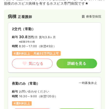
規模のホスピス病棟を有するホスピス専門病院です★
病棟
療養型病院
正看護師
2交代（常勤）
30.8
給与
万円
/月
賞与3.8ヶ月
※経験3年の例
時間
8:30～17:00
（休憩45分）
4週8休以上
月給32万円以上可
気になる
詳細を見る
一時募集休止
夜勤のみ（常勤）
給与
お問い合わせください
時間
16:30～9:00
（休憩120分）
4週8休以上