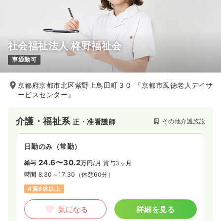
社会福祉法人 柊野福祉会
車通勤可
京都府京都市北区紫野上鳥田町３０ 『京都市鳳徳老人デイサ
ービスセンター』
介護・福祉系
その他介護施設
正・准看護師
日勤のみ（常勤）
24.6〜30.2
給与
万円
/月
賞与3ヶ月
時間
8:30～17:30
（休憩60分）
4週8休以上
気になる
詳細を見る