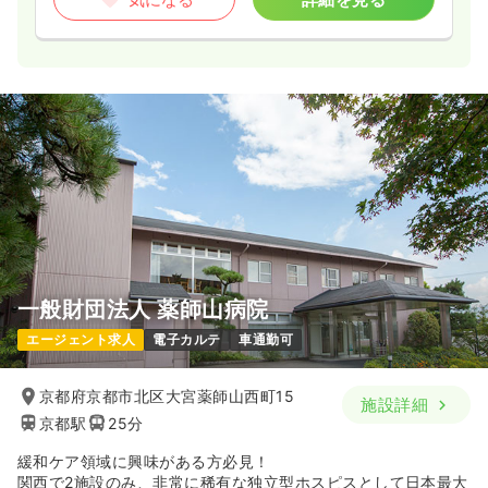
一般財団法人 薬師山病院
エージェント求人
電子カルテ
車通勤可
京都府京都市北区大宮薬師山西町15
施設詳細
京都駅
25分
緩和ケア領域に興味がある方必見！
関西で2施設のみ、非常に稀有な独立型ホスピスとして日本最大