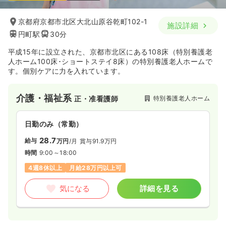
京都府京都市北区大北山原谷乾町102-1
施設詳細
円町駅
30分
平成15年に設立された、京都市北区にある108床（特別養護老
人ホーム100床･ショートステイ8床）の特別養護老人ホームで
す。個別ケアに力を入れています。
介護・福祉系
特別養護老人ホーム
正・准看護師
日勤のみ（常勤）
28.7
給与
万円
/月
賞与91.9万円
時間
9:00～18:00
4週8休以上
月給28万円以上可
気になる
詳細を見る