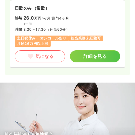
日勤のみ（常勤）
26.0
給与
万円〜
/月
賞与4ヶ月
※一例
時間
8:30～17:30
（休憩60分）
土日祝休み
オンコールあり
担当業務未経験可
月給26万円以上可
気になる
詳細を見る
社会福祉法人京都博愛会