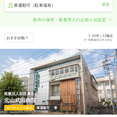
変更
車通勤可（駐車場有）
条件の保存・新着求人のお知らせ設定
1-20件 / 22施設
※一時募集休止中を含む
医療法人財団康生会
北山武田病院
エージェント求人
車通勤可
寮