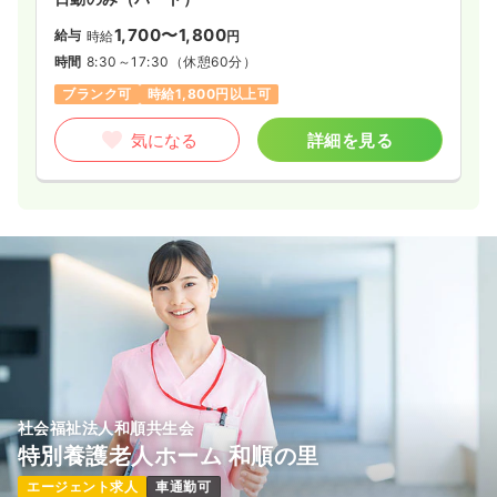
1,700〜1,800
給与
時給
円
時間
8:30～17:30
（休憩60分）
ブランク可
時給1,800円以上可
気になる
詳細を見る
社会福祉法人和順共生会
特別養護老人ホーム 和順の里
エージェント求人
車通勤可