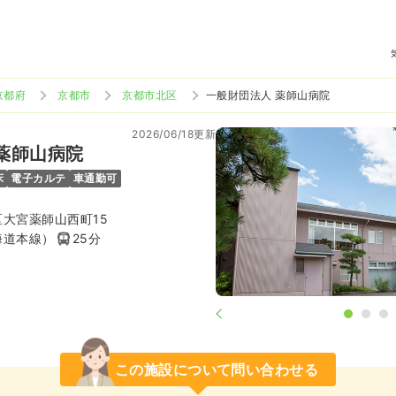
京都府
京都市
京都市北区
一般財団法人 薬師山病院
2026/06/18更新
薬師山病院
床
電子カルテ
車通勤可
大宮薬師山西町15
海道本線）
25分
この施設について問い合わせる