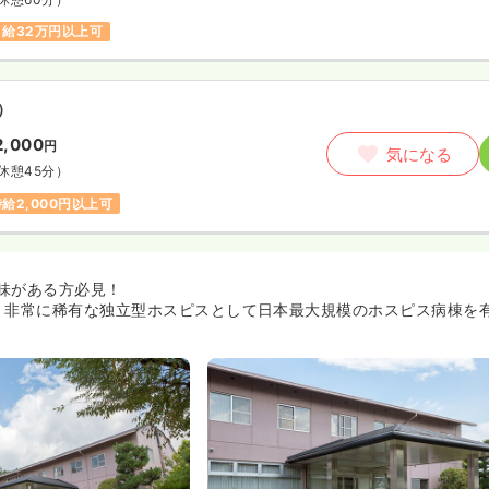
月給32万円以上可
）
2,000
円
気になる
休憩45分）
時給2,000円以上可
味がある方必見！
、非常に稀有な独立型ホスピスとして日本最大規模のホスピス病棟を