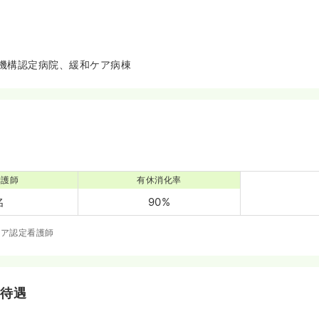
機構認定病院、緩和ケア病棟
看護師
有休消化率
名
90%
ケア認定看護師
・待遇