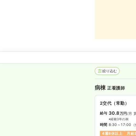
絞り込む
病棟
正看護師
2交代（常勤）
30.8
給与
万円
/月
※経験3年の例
時間
8:30～17:00
（
4週8休以上
月給