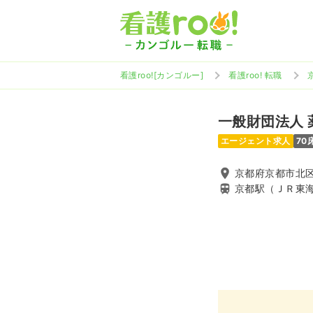
看護roo![カンゴルー]
看護roo! 転職
一般財団法人 
エージェント求人
70
京都府京都市北区
京都駅（ＪＲ東