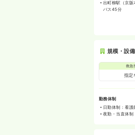
出町柳駅（京阪
バス45分
規模・設
救急
指定
勤務体制
日勤体制：看護
夜勤・当直体制