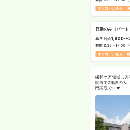
オンコールあり
日勤のみ（パート
1,900〜
給与
時給
時間
8:30～17:00
（
オンコールあり
緩和ケア領域に興
関西で2施設のみ
門病院です★