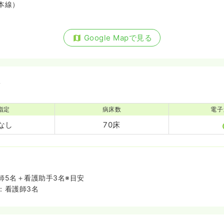
本線）
Google Mapで見る
備
指定
病床数
電子
なし
70床
師5名＋看護助手3名※目安
：看護師3名