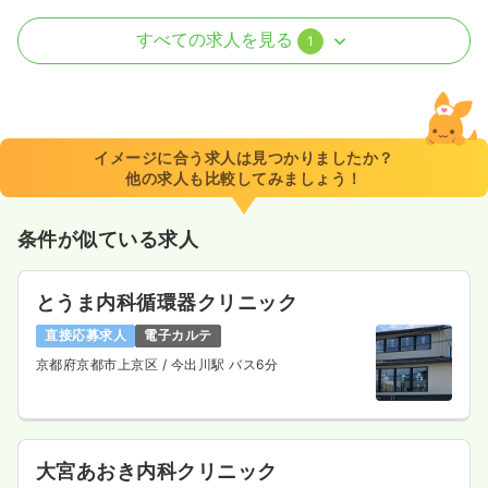
外来
一般病院
正・准看護師
すべての求人を見る
1
一時募集休止
日勤のみ（常勤）
給与
お問い合わせください
時間
8:30～17:00
イメージに合う求人は見つかりましたか？
他の求人も比較してみましょう！
気になる
詳細を見る
条件が似ている求人
とうま内科循環器クリニック
直接応募求人
電子カルテ
京都府京都市上京区
/ 今出川駅 バス6分
大宮あおき内科クリニック