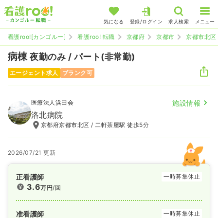
気になる
登録/ログイン
求人検索
メニュー
看護roo![カンゴルー]
看護roo! 転職
京都府
京都市
京都市北区
病棟
夜勤のみ / パート(非常勤)
エージェント求人
ブランク可
医療法人浜田会
施設情報
洛北病院
京都府京都市北区 / 二軒茶屋駅 徒歩5分
2026/07/21 更新
正看護師
一時募集休止
3.6
万円
/回
准看護師
一時募集休止