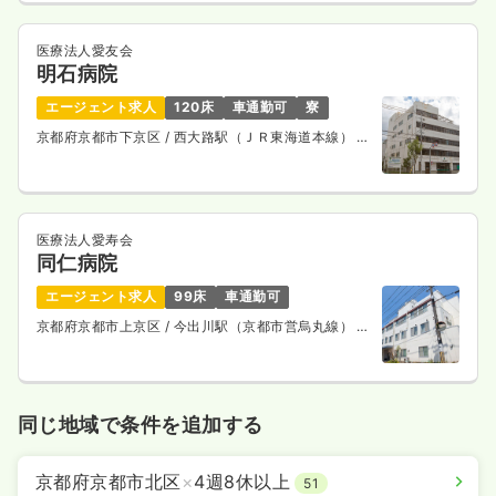
医療法人愛友会
明石病院
エージェント求人
120床
車通勤可
寮
京都府京都市下京区
/ 西大路駅（ＪＲ東海道本線） 徒
歩10分
医療法人愛寿会
同仁病院
エージェント求人
99床
車通勤可
京都府京都市上京区
/ 今出川駅（京都市営烏丸線） 徒
歩10分
同じ地域で条件を追加する
京都府京都市北区
×
4週8休以上
51