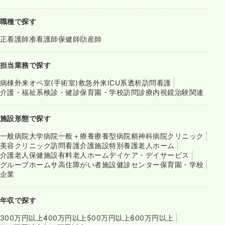
職種で探す
正看護師
准看護師
保健師
助産師
担当業務で探す
病棟
外来
オペ室(手術室)
救急外来
ICU系
透析
訪問看護
介護・福祉系
検診・健診
保育園・学校
訪問診療
内視鏡
治験関連
施設形態で探す
一般病院
大学病院
一般＋療養
療養型病院
精神科病院
クリニック
美容クリニック
訪問看護
介護施設
特別養護老人ホーム
介護老人保健施設
有料老人ホーム
デイケア・デイサービス
グループホーム
サ高住
障がい者施設
健診センター
保育園・学校
企業
年収で探す
300万円以上
400万円以上
500万円以上
600万円以上