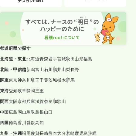
ナスカレPlus+
都道府県で探す
北海道・東北
北海道
青森
岩手
宮城
秋田
山形
福島
北陸・甲信越
新潟
富山
石川
福井
山梨
長野
関東
東京
神奈川
埼玉
千葉
茨城
栃木
群馬
東海
愛知
岐阜
静岡
三重
関西
大阪
京都
兵庫
滋賀
奈良
和歌山
中国
広島
岡山
鳥取
島根
山口
四国
徳島
香川
愛媛
高知
九州・沖縄
福岡
佐賀
長崎
熊本
大分
宮崎
鹿児島
沖縄