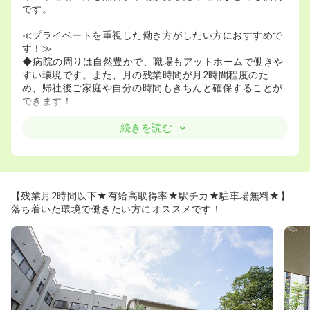
です。
≪プライベートを重視した働き方がしたい方におすすめで
す！≫
◆病院の周りは自然豊かで、職場もアットホームで働きや
すい環境です。また、月の残業時間が月2時間程度のた
め、帰社後ご家庭や自分の時間もきちんと確保することが
できます！
≪有給消化率がほぼ100％！取得しやすい環境です♪≫
続きを読む
◆実際に働いている看護師さんは月に2回程度有給を取得
しているため、公休と合わせると月10回程度お休みがあり
ます！
【残業月2時間以下★有給高取得率★駅チカ★駐車場無料★】
落ち着いた環境で働きたい方にオススメです！