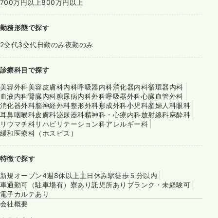
700万円以上
800万円以上
勤務形態で探す
2交代
3交代
日勤のみ
夜勤のみ
診療科目で探す
美容外科
美容皮膚科
内科
呼吸器内科
消化器内科
循環器内科
血液内科
腎臓内科
糖尿病内科
外科
呼吸器外科
心臓血管外科
消化器外科
脳神経外科
整形外科
形成外科
小児科
産婦人科
眼科
耳鼻咽喉科
皮膚科
泌尿器科
精神科・心療内科
放射線科
麻酔科
リウマチ科
リハビリテーション科
アレルギー科
緩和医療科（ホスピス）
特徴で探す
新規オープン
4週8休以上
土日休み
駅徒歩５分以内
車通勤可（駐車場有）
寮あり
託児所あり
ブランク・未経験可
電子カルテあり
会社概要