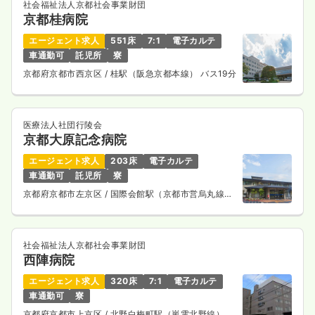
社会福祉法人京都社会事業財団
京都桂病院
一時募集休止
日勤のみ（パート）
エージェント求人
551床
7:1
電子カルテ
1,900〜2,000
給与
時給
円
車通勤可
託児所
寮
時間
8:30～17:00
（休憩45分）
京都府京都市西京区
/ 桂駅（阪急京都本線） バス19分
オンコールあり
時給2,000円以上可
気になる
詳細を見る
医療法人社団行陵会
京都大原記念病院
エージェント求人
203床
電子カルテ
車通勤可
託児所
寮
京都府京都市左京区
/ 国際会館駅（京都市営烏丸線）
バス18分
社会福祉法人京都社会事業財団
西陣病院
エージェント求人
320床
7:1
電子カルテ
車通勤可
寮
京都府京都市上京区
/ 北野白梅町駅（嵐電北野線） 徒