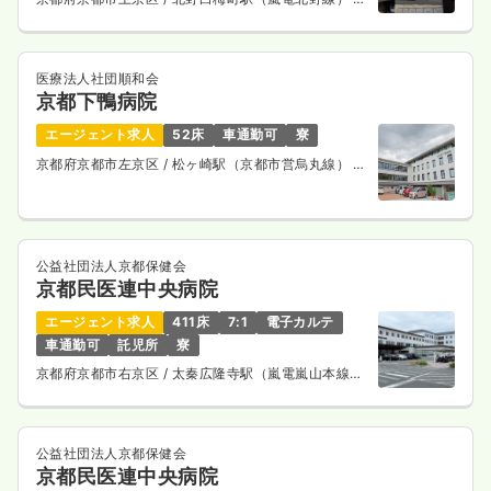
歩15分
医療法人社団順和会
京都下鴨病院
エージェント求人
52床
車通勤可
寮
京都府京都市左京区
/ 松ヶ崎駅（京都市営烏丸線） 徒
歩15分
公益社団法人京都保健会
京都民医連中央病院
エージェント求人
411床
7:1
電子カルテ
車通勤可
託児所
寮
京都府京都市右京区
/ 太秦広隆寺駅（嵐電嵐山本線）
徒歩9分
公益社団法人京都保健会
京都民医連中央病院