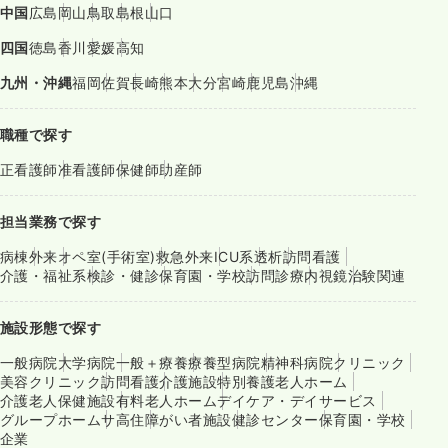
中国
広島
岡山
鳥取
島根
山口
四国
徳島
香川
愛媛
高知
九州・沖縄
福岡
佐賀
長崎
熊本
大分
宮崎
鹿児島
沖縄
職種で探す
正看護師
准看護師
保健師
助産師
担当業務で探す
病棟
外来
オペ室(手術室)
救急外来
ICU系
透析
訪問看護
介護・福祉系
検診・健診
保育園・学校
訪問診療
内視鏡
治験関連
施設形態で探す
一般病院
大学病院
一般＋療養
療養型病院
精神科病院
クリニック
美容クリニック
訪問看護
介護施設
特別養護老人ホーム
介護老人保健施設
有料老人ホーム
デイケア・デイサービス
グループホーム
サ高住
障がい者施設
健診センター
保育園・学校
企業