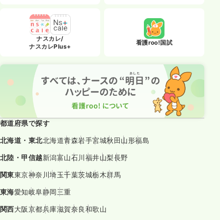
ナスカレ/
看護roo!国試
ナスカレPlus+
都道府県で探す
北海道・東北
北海道
青森
岩手
宮城
秋田
山形
福島
北陸・甲信越
新潟
富山
石川
福井
山梨
長野
関東
東京
神奈川
埼玉
千葉
茨城
栃木
群馬
東海
愛知
岐阜
静岡
三重
関西
大阪
京都
兵庫
滋賀
奈良
和歌山