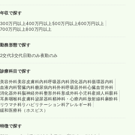
年収で探す
300万円以上
400万円以上
500万円以上
600万円以上
700万円以上
800万円以上
勤務形態で探す
2交代
3交代
日勤のみ
夜勤のみ
診療科目で探す
美容外科
美容皮膚科
内科
呼吸器内科
消化器内科
循環器内科
血液内科
腎臓内科
糖尿病内科
外科
呼吸器外科
心臓血管外科
消化器外科
脳神経外科
整形外科
形成外科
小児科
産婦人科
眼科
耳鼻咽喉科
皮膚科
泌尿器科
精神科・心療内科
放射線科
麻酔科
リウマチ科
リハビリテーション科
アレルギー科
緩和医療科（ホスピス）
特徴で探す