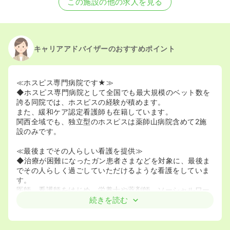
この施設の他の求人を見る
キャリアアドバイザーのおすすめポイント
≪ホスピス専門病院です★≫
◆ホスピス専門病院として全国でも最大規模のベット数を
誇る同院では、ホスピスの経験が積めます。
また、緩和ケア認定看護師も在籍しています。
関西全域でも、独立型のホスピスは薬師山病院含めて2施
設のみです。
≪最後までその人らしい看護を提供≫
◆治療が困難になったガン患者さまなどを対象に、最後ま
でその人らしく過ごしていただけるような看護をしていま
す。
医師、看護師をはじめ、栄養士や薬剤師、ソーシャルワー
カーやボランティアなど、全スタッフが1つのチームとなり
続きを読む
看護を行います。
◆患者様のご希望を最大限叶えられるように努力していま
す。