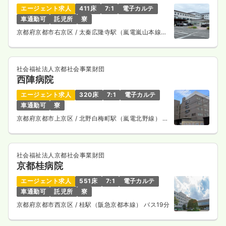
エージェント求人
411床
7:1
電子カルテ
車通勤可
託児所
寮
京都府京都市右京区
/ 太秦広隆寺駅（嵐電嵐山本線）
徒歩9分
社会福祉法人京都社会事業財団
西陣病院
エージェント求人
320床
7:1
電子カルテ
車通勤可
寮
京都府京都市上京区
/ 北野白梅町駅（嵐電北野線） 徒
歩15分
社会福祉法人京都社会事業財団
京都桂病院
エージェント求人
551床
7:1
電子カルテ
車通勤可
託児所
寮
京都府京都市西京区
/ 桂駅（阪急京都本線） バス19分