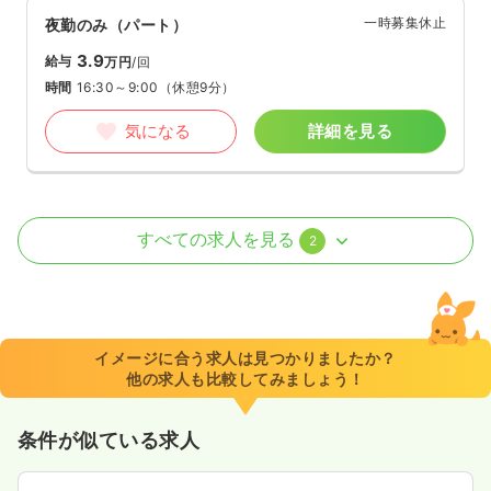
一時募集休止
夜勤のみ（パート）
3.9
給与
万円
/回
時間
16:30～9:00
（休憩9分）
気になる
詳細を見る
訪問看護
療養型病院
正看護師
すべての求人を見る
2
日勤のみ（常勤）
29.1〜32.8
給与
万円
/月
賞与3.53ヶ月
※一例
イメージに合う求人は見つかりましたか？
時間
8:30～17:30
（休憩60分）
他の求人も比較してみましょう！
オンコールあり
月給32万円以上可
条件が似ている求人
気になる
詳細を見る