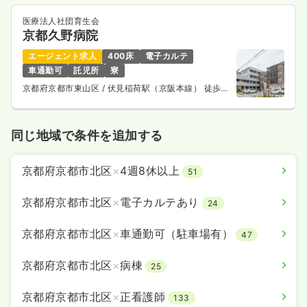
医療法人社団育生会
京都久野病院
エージェント求人
400床
電子カルテ
車通勤可
託児所
寮
京都府京都市東山区
/ 伏見稲荷駅（京阪本線） 徒歩5
分
同じ地域で条件を追加する
京都府京都市北区
×
4週8休以上
51
京都府京都市北区
×
電子カルテあり
24
京都府京都市北区
×
車通勤可（駐車場有）
47
京都府京都市北区
×
病棟
25
京都府京都市北区
×
正看護師
133