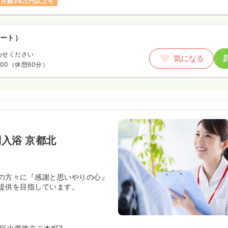
月給36万円以上可
ート）
わせください
気になる
:00
（休憩60分）
e
入浴 京都北
の方々に『感謝と思いやりの心』
提供を目指しています。