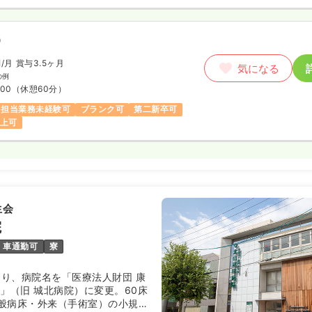
）
円
/月
賞与3.5ヶ月
気になる
の例
:00
（休憩60分）
担当業務未経験可
ブランク可
第二新卒可
以上可
生会
院
車通勤可
寮
より、病院名を「医療法人財団 康
」（旧 城北病院）に変更。60床
般病床・外来（手術室）の小規模