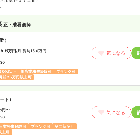
区出雲路立テ本町7
分
系
正・准看護師
勤）
5.6
万円
/月
賞与15.0万円
気になる
:30
週8休以上
担当業務未経験可
ブランク可
月給25万円以上可
ート）
5
円〜
気になる
:30
当業務未経験可
ブランク可
第二新卒可
円以上可