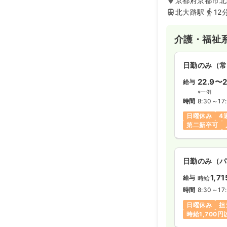
京都府京都市北
北大路駅
12
介護・福祉
日勤のみ（常
22.9〜2
給与
※一例
時間
8:30～17
日曜休み
4
第二新卒可
日勤のみ（パ
1,71
給与
時給
時間
8:30～17
日曜休み
担
時給1,700