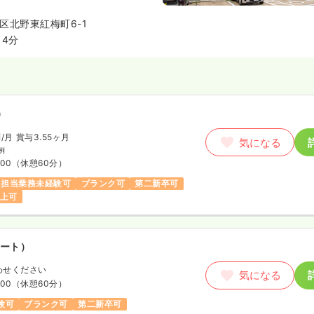
区北野東紅梅町6-1
4分
）
円
/月
賞与3.55ヶ月
気になる
例
:00
（休憩60分）
担当業務未経験可
ブランク可
第二新卒可
以上可
ート）
わせください
気になる
:00
（休憩60分）
験可
ブランク可
第二新卒可