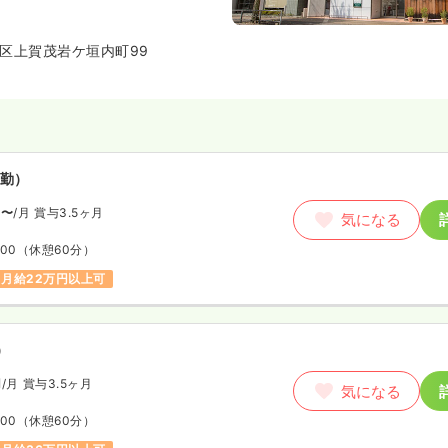
ホームな雰囲気の中、心をこめた
を行っています。また、京都での
的存在としてレーザー治療を京都
区上賀茂岩ケ垣内町99
容医療施設です。
勤）
円〜
/月
賞与3.5ヶ月
気になる
:00
（休憩60分）
月給22万円以上可
）
円
/月
賞与3.5ヶ月
気になる
:00
（休憩60分）