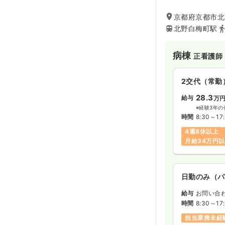
京都府京都市北
北野白梅町駅
病棟
正看護師
2交代（常勤
28.3
給与
万
※経験3年の
時間
8:30～17
4週8休以上
月給34万円
日勤のみ（パ
給与
お問い合
時間
8:30～17
担当業務未経