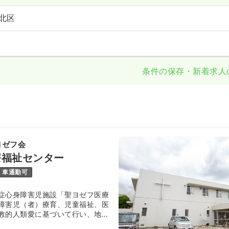
北区
条件の保存・新着求人
ヨゼフ会
療福祉センター
車通勤可
症心身障害児施設「聖ヨゼフ医療
障害児（者）療育、児童福祉、医
教的人類愛に基づいて行い、地域
とを目的としています。