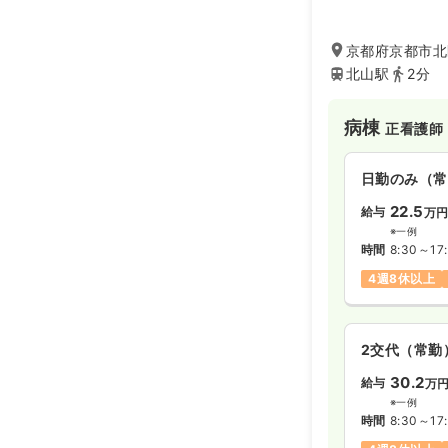
病院ですがアット
きめ細やかな看護
美容医療の草分け
京都府京都市北
に広めた最先端美
北山駅
2分
病棟
正看護師
日勤のみ（常
22.5
給与
万
※一例
時間
8:30～17
4週8休以上
2交代（常勤
30.2
給与
万
※一例
時間
8:30～17