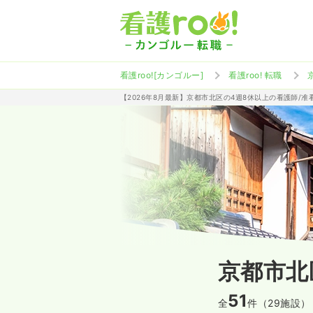
看護roo![カンゴルー]
看護roo! 転職
【2026年8月最新】京都市北区の4週8休以上の看護師/
京都市北
51
全
件（29施設）