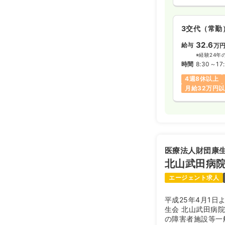
3交代（常勤
32.6
給与
万
※経験24年
時間
8:30～17
4週8休以上
月給32万円
医療法人財団康
北山武田病
エージェント求人
平成25年4月1日
生会 北山武田病院
の障害者施設等一