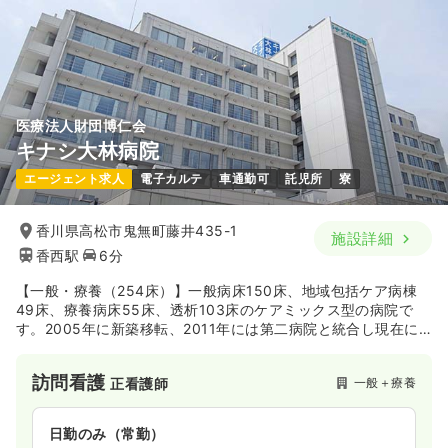
医療法人財団博仁会
キナシ大林病院
エージェント求人
電子カルテ
車通勤可
託児所
寮
香川県高松市鬼無町藤井435-1
施設詳細
香西駅
6分
【一般・療養（254床）】一般病床150床、地域包括ケア病棟
49床、療養病床55床、透析103床のケアミックス型の病院で
す。2005年に新築移転、2011年には第二病院と統合し現在に
至ります。急性期から慢性期まで対応しており、ブランクのあ
る方や経験が浅い方でも安心して働くことができるよう研修支
訪問看護
一般＋療養
正看護師
援制度を設けています。院内保育所・無料駐車場の利用可能
で、働きやすい環境を整えています。
日勤のみ（常勤）