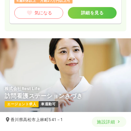
4週8休以上
月給27万円以上可
気になる
詳細を見る
株式会社Rest Life
訪問看護ステーションきづき
エージェント求人
車通勤可
香川県高松市上林町541－1
施設詳細