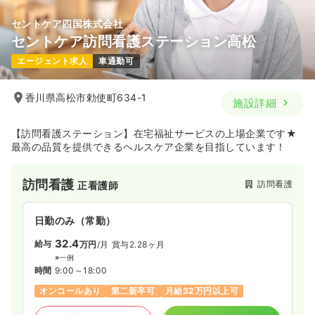
セントケア四国株式会社
セントケア訪問看護ステーション高松
エージェント求人
車通勤可
香川県高松市勅使町634-1
施設詳細
【訪問看護ステーション】在宅福祉サービスの上場企業です★
最高の品質を提供できるヘルスケア企業を目指しています！
訪問看護
訪問看護
正看護師
日勤のみ（常勤）
32.4
給与
万円
/月
賞与2.28ヶ月
※一例
時間
9:00～18:00
オンコールあり
第二新卒可
月給32万円以上可