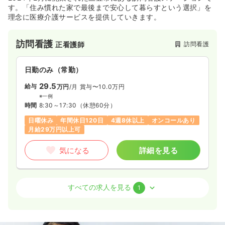
す。「住み慣れた家で最後まで安心して暮らすという選択」を
理念に医療介護サービスを提供していきます。
訪問看護
訪問看護
正看護師
日勤のみ（常勤）
29.5
給与
万円
/月
賞与〜10.0万円
※一例
時間
8:30～17:30
（休憩60分）
日曜休み
年間休日120日
4週8休以上
オンコールあり
月給29万円以上可
気になる
詳細を見る
訪問看護
訪問看護
正看護師 / 管理職
すべての求人を見る
1
一時募集休止
日勤のみ（常勤）