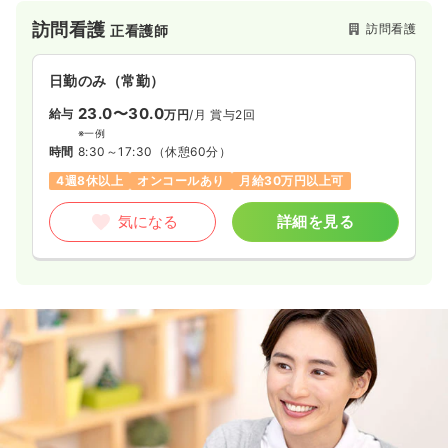
訪問看護
訪問看護
正看護師
日勤のみ（常勤）
23.0〜30.0
給与
万円
/月
賞与2回
※一例
時間
8:30～17:30
（休憩60分）
4週8休以上
オンコールあり
月給30万円以上可
気になる
詳細を見る