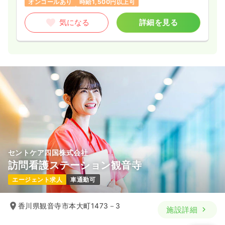
オンコールあり
時給1,500円以上可
気になる
詳細を見る
セントケア四国株式会社
訪問看護ステーション観音寺
エージェント求人
車通勤可
香川県観音寺市本大町1473－3
施設詳細