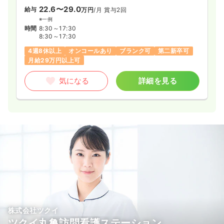
22.6〜29.0
給与
万円
/月
賞与2回
※一例
時間
8:30～17:30
8:30～17:30
4週8休以上
オンコールあり
ブランク可
第二新卒可
月給29万円以上可
気になる
詳細を見る
株式会社ツクイ
ツクイ丸亀訪問看護ステーション