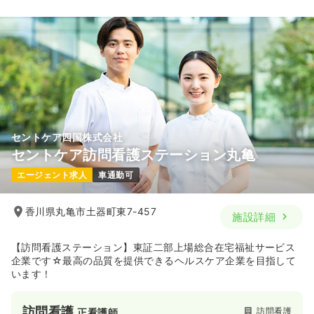
セントケア四国株式会社
セントケア訪問看護ステーション丸亀
エージェント求人
車通勤可
香川県丸亀市土器町東7-457
施設詳細
【訪問看護ステーション】東証二部上場総合在宅福祉サービス
企業です☆最高の品質を提供できるヘルスケア企業を目指して
います！
訪問看護
訪問看護
正看護師