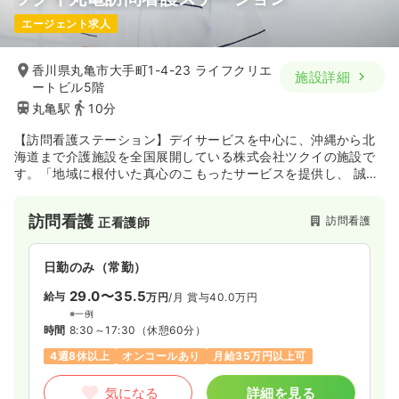
エージェント求人
香川県丸亀市大手町1-4-23 ライフクリエ
施設詳細
ートビル5階
丸亀駅
10分
【訪問看護ステーション】デイサービスを中心に、沖縄から北
海道まで介護施設を全国展開している株式会社ツクイの施設で
す。「地域に根付いた真心のこもったサービスを提供し、 誠意
ある行動で責任をもってお客様と社会に貢献する」の経営理念
のもと、全国に事業所を展開しています。
訪問看護
訪問看護
正看護師
日勤のみ（常勤）
29.0〜35.5
給与
万円
/月
賞与40.0万円
※一例
時間
8:30～17:30
（休憩60分）
4週8休以上
オンコールあり
月給35万円以上可
気になる
詳細を見る