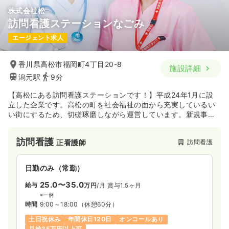
株式会社松
訪問看護ステーションなごみ
エージェント求人
香川県高松市福岡町4丁目20-8
施設詳細
潟元駅
9分
【高松にある訪問看護ステーションです！】平成24年1月に設
立した企業です。高松の町を社会福祉の面から充実しているい
い街にするため、切磋琢磨しながら運営しています。新規事業
も多く、意欲的な方にピッタリのステーションです。
訪問看護
訪問看護
正看護師
日勤のみ（常勤）
25.0〜35.0
給与
万円
/月
賞与1.5ヶ月
※一例
時間
9:00～18:00
（休憩60分）
土日祝休み
年間休日120日
オンコールあり
月給35万円以上可