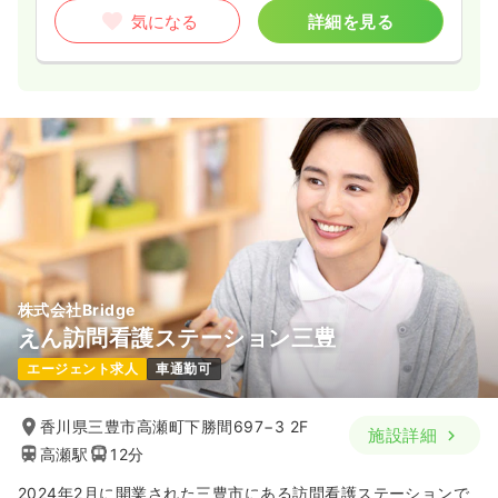
気になる
詳細を見る
株式会社Bridge
えん訪問看護ステーション三豊
エージェント求人
車通勤可
香川県三豊市高瀬町下勝間697−3 2F
施設詳細
高瀬駅
12分
2024年2月に開業された三豊市にある訪問看護ステーションで