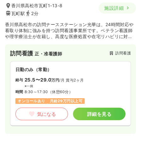
香川県高松市瓦町1-13-8
施設詳細
瓦町駅
2分
香川県高松市の訪問ナースステーション光華は、24時間対応や
看取り体制に強みを持つ訪問看護事業所です。ベテラン看護師
や理学療法士が在籍し、高度な医療処置や在宅リハビリに対
応。同グループの介護施設とも密に連携し、地域に安心のケア
を届けます。
訪問看護
訪問看護
正・准看護師
日勤のみ（常勤）
25.5〜29.0
給与
万円
/月
賞与2ヶ月
※一例
時間
8:30～17:30
（休憩60分）
オンコールあり
月給29万円以上可
気になる
詳細を見る