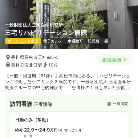
気になる
詳細を見る
一般財団法人三宅医学研究所
三宅リハビリテーション病院
一時募集休止
日勤のみ（パート）
エージェント求人
電子カルテ
車通勤可
託児所
寮
給与
お問い合わせください
時間
9:00～18:00
香川県高松市天神前5-5
オンコールあり
第二新卒可
施設詳細
栗林公園北口駅
10分
気になる
詳細を見る
【一般・回復期（61床）】高松市内にある、リハビリテーショ
ンに特化したケアミックス病院です。一般財団法人 三宅医学研
究所グループの中心的施設で、「患者様の１日も早い社会復帰
に向けて最大のサービスを提供し、予防医学から健診業務、治
療を担ったトータルケアサービスで地域の皆様に貢献しま
訪問看護
一般病院
正看護師
す。」という理念の下、在宅復帰をする為のサービスの質を高
めています。
日勤のみ（常勤）
22.9〜24.9
給与
万円
/月
賞与2ヶ月
※一例