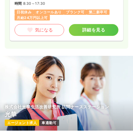
時間
8:30～17:30
日祝休み
オンコールあり
ブランク可
第二新卒可
月給24万円以上可
気になる
詳細を見る
株式会社光華生活改善研究所 訪問ナースステーション
光華
エージェント求人
車通勤可