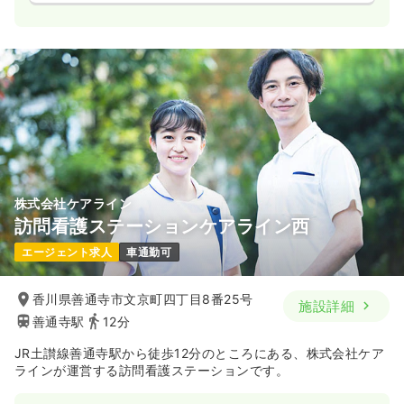
株式会社ケアライン
訪問看護ステーションケアライン西
エージェント求人
車通勤可
香川県善通寺市文京町四丁目8番25号
施設詳細
善通寺駅
12分
JR土讃線善通寺駅から徒歩12分のところにある、株式会社ケア
ラインが運営する訪問看護ステーションです。