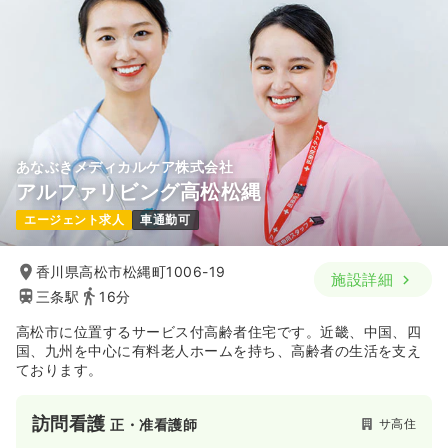
34.5
給与
万円〜
/月
※一例
時間
8:30～17:30
（休憩60分）
土日休み
年間休日120日
オンコールあり
月給34万円以上可
気になる
詳細を見る
あなぶきメディカルケア株式会社
アルファリビング高松松縄
エージェント求人
車通勤可
香川県高松市松縄町1006-19
施設詳細
三条駅
16分
高松市に位置するサービス付高齢者住宅です。近畿、中国、四
国、九州を中心に有料老人ホームを持ち、高齢者の生活を支え
ております。
訪問看護
サ高住
正・准看護師