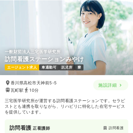
一般財団法人三宅医学研究所
訪問看護ステーションみやけ
エージェント求人
車通勤可
託児所
寮
香川県高松市天神前5-5
施設詳細
瓦町駅
10分
三宅医学研究所が運営する訪問看護ステーションです。セラピ
ストとも連携を取りながら、リハビリに特化した在宅サービス
を提供しています。
訪問看護
訪問看護
正看護師