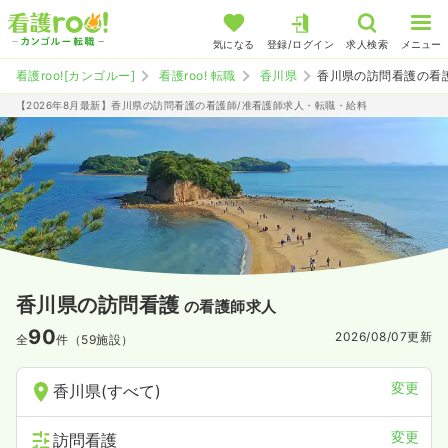
気になる
登録/ログイン
求人検索
メニュー
看護roo![カンゴルー]
看護roo! 転職
香川県
香川県の訪問看護の看
【2026年8月最新】香川県の訪問看護の看護師/准看護師求人・転職・給料
香川県の訪問看護
の看護師求人
90
2026/08/07
更新
全
件（59施設）
変更
香川県(すべて)
変更
訪問看護