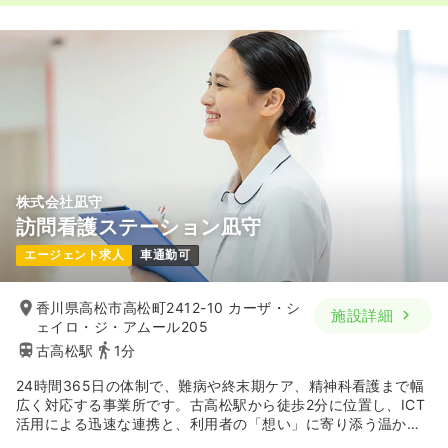
株式会社凪守
訪問看護ステーション凪守
エージェント求人
車通勤可
香川県高松市高松町2412-10 カーザ・シ
施設詳細
ェイロ・ジ・アムール205
古高松駅
1分
24時間365日の体制で、難病や終末期ケア、精神科看護まで幅
広く対応する事業所です。古高松駅から徒歩2分に位置し、ICT
活用による迅速な連携と、利用者の「想い」に寄り添う温かい
支援を強みとしています。