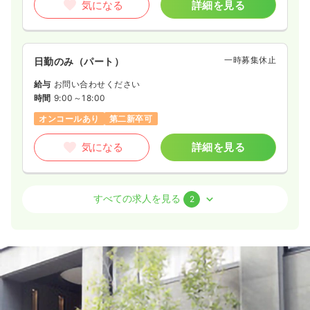
気になる
詳細を見る
一時募集休止
日勤のみ（パート）
給与
お問い合わせください
時間
9:00～18:00
オンコールあり
第二新卒可
気になる
詳細を見る
訪問看護
訪問看護
正看護師 / 管理職
すべての求人を見る
2
一時募集休止
日勤のみ（常勤）
37.5
給与
万円
/月
賞与1.2ヶ月
※一例
時間
9:00～18:00
オンコールあり
第二新卒可
月給37万円以上可