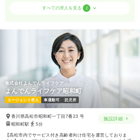
訪問看護
訪問看護
正看護師 / 管理職
すべての求人を見る
2
一時募集休止
日勤のみ（常勤）
37.5
給与
万円
/月
賞与24.0万円
※一例
時間
9:00～18:00
オンコールあり
月給37万円以上可
気になる
詳細を見る
株式会社よんでんライフケア
よんでんライフケア昭和町
一時募集休止
日勤のみ（パート）
エージェント求人
車通勤可
託児所
給与
お問い合わせください
時間
9:00～18:00
香川県高松市昭和町一丁目7番23 号
オンコールあり
施設詳細
昭和町駅
5分
気になる
詳細を見る
【高松市内でサービス付き高齢者向け住宅を運営しておりま