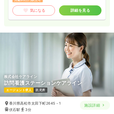
気になる
詳細を見る
株式会社ケアライン
訪問看護ステーションケアライン
エージェント求人
託児所
香川県高松市太田下町2645－1
施設詳細
伏石駅
3分