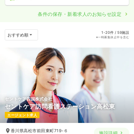
条件の保存・新着求人のお知らせ設定
1-20件 / 59施設
※一時募集休止中を含む
セントケア四国株式会社
セントケア訪問看護ステーション高松東
エージェント求人
香川県高松市前田東町719-６
施設詳細