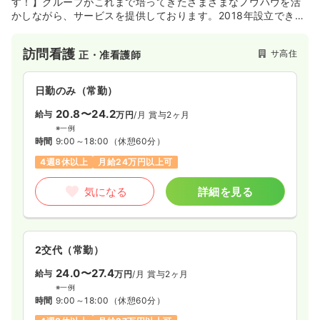
す！】グループがこれまで培ってきたさまざまなノウハウを活
かしながら、サービスを提供しております。2018年設立できれ
いな施設です！
訪問看護
サ高住
正・准看護師
日勤のみ（常勤）
20.8〜24.2
給与
万円
/月
賞与2ヶ月
※一例
時間
9:00～18:00
（休憩60分）
4週8休以上
月給24万円以上可
気になる
詳細を見る
2交代（常勤）
24.0〜27.4
給与
万円
/月
賞与2ヶ月
※一例
時間
9:00～18:00
（休憩60分）