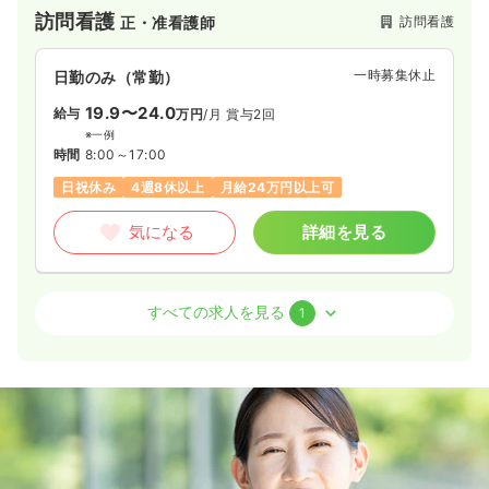
訪問看護
訪問看護
正・准看護師
一時募集休止
日勤のみ（常勤）
19.9〜24.0
給与
万円
/月
賞与2回
※一例
時間
8:00～17:00
日祝休み
4週8休以上
月給24万円以上可
気になる
詳細を見る
介護・福祉系
訪問看護
正看護師
すべての求人を見る
1
一時募集休止
3交代（常勤）
21.2〜24.2
給与
万円
/月
賞与4.2ヶ月
※一例
時間
7:00～16:00
（休憩60分）
月給24万円以上可