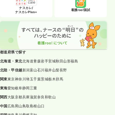
ナスカレ/
看護roo!国試
ナスカレPlus+
都道府県で探す
北海道・東北
北海道
青森
岩手
宮城
秋田
山形
福島
北陸・甲信越
新潟
富山
石川
福井
山梨
長野
関東
東京
神奈川
埼玉
千葉
茨城
栃木
群馬
東海
愛知
岐阜
静岡
三重
関西
大阪
京都
兵庫
滋賀
奈良
和歌山
中国
広島
岡山
鳥取
島根
山口
四国
徳島
香川
愛媛
高知