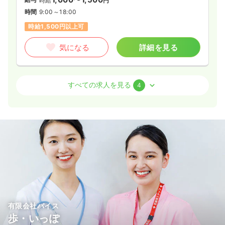
時給
円
時間
9:00～18:00
時給1,500円以上可
気になる
詳細を見る
外来
一般病院
正・准看護師
すべての求人を見る
4
一時募集休止
日勤のみ（常勤）
20.8〜26.5
給与
万円
/月
賞与4.2ヶ月
※一例
時間
8:30～17:30
（休憩60分）
日祝休み
月給26万円以上可
気になる
詳細を見る
有限会社バイス
歩・いっぽ
一時募集休止
日勤のみ（パート）