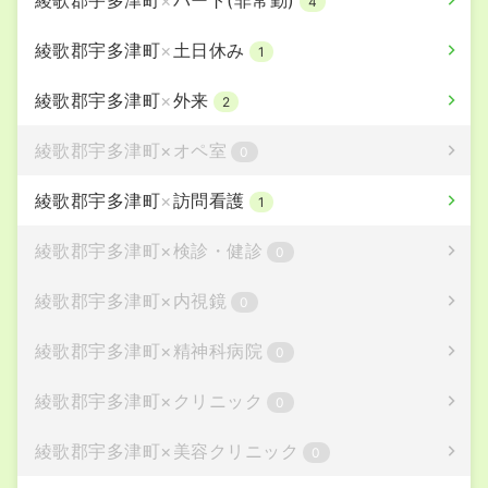
綾歌郡宇多津町
×
パート(非常勤)
4
綾歌郡宇多津町
×
土日休み
1
綾歌郡宇多津町
×
外来
2
綾歌郡宇多津町
×
オペ室
0
綾歌郡宇多津町
×
訪問看護
1
綾歌郡宇多津町
×
検診・健診
0
綾歌郡宇多津町
×
内視鏡
0
綾歌郡宇多津町
×
精神科病院
0
綾歌郡宇多津町
×
クリニック
0
綾歌郡宇多津町
×
美容クリニック
0