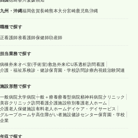
九州・沖縄
福岡
佐賀
長崎
熊本
大分
宮崎
鹿児島
沖縄
職種で探す
正看護師
准看護師
保健師
助産師
担当業務で探す
病棟
外来
オペ室(手術室)
救急外来
ICU系
透析
訪問看護
介護・福祉系
検診・健診
保育園・学校
訪問診療
内視鏡
治験関連
施設形態で探す
一般病院
大学病院
一般＋療養
療養型病院
精神科病院
クリニック
美容クリニック
訪問看護
介護施設
特別養護老人ホーム
介護老人保健施設
有料老人ホーム
デイケア・デイサービス
グループホーム
サ高住
障がい者施設
健診センター
保育園・学校
企業
年収で探す