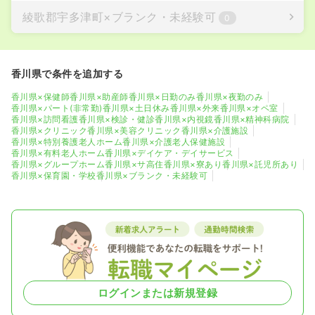
綾歌郡宇多津町
×
ブランク・未経験可
0
香川県で条件を追加する
香川県×保健師
香川県×助産師
香川県×日勤のみ
香川県×夜勤のみ
香川県×パート(非常勤)
香川県×土日休み
香川県×外来
香川県×オペ室
香川県×訪問看護
香川県×検診・健診
香川県×内視鏡
香川県×精神科病院
香川県×クリニック
香川県×美容クリニック
香川県×介護施設
香川県×特別養護老人ホーム
香川県×介護老人保健施設
香川県×有料老人ホーム
香川県×デイケア・デイサービス
香川県×グループホーム
香川県×サ高住
香川県×寮あり
香川県×託児所あり
香川県×保育園・学校
香川県×ブランク・未経験可
ログインまたは新規登録