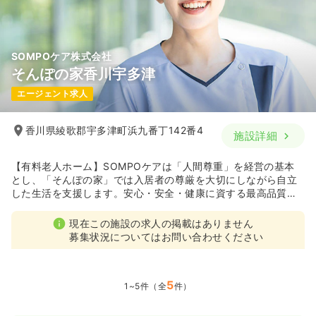
気になる
詳細を見る
SOMPOケア株式会社
そんぽの家香川宇多津
エージェント求人
香川県綾歌郡宇多津町浜九番丁142番4
施設詳細
【有料老人ホーム】SOMPOケアは「人間尊重」を経営の基本
とし、「そんぽの家」では入居者の尊厳を大切にしながら自立
した生活を支援します。安心・安全・健康に資する最高品質の
介護サービスを提供し、「世界に誇れる豊かな長寿国日本」の
実現に貢献することを目指しています。
現在この施設の求人の掲載はありません
募集状況についてはお問い合わせください
5
1~5件（全
件）