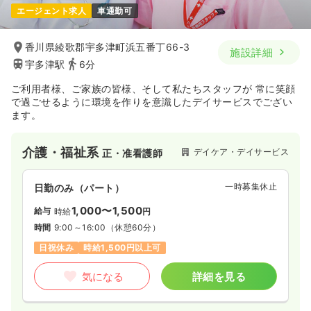
エージェント求人
車通勤可
1,000〜1,500
給与
時給
円
時間
9:00～18:00
香川県綾歌郡宇多津町浜五番丁66-3
施設詳細
日祝休み
時給1,500円以上可
宇多津駅
6分
気になる
詳細を見る
ご利用者様、ご家族の皆様、そして私たちスタッフが 常に笑顔
で過ごせるように環境を作りを意識したデイサービスでござい
ます。
透析
一般病院
正・准看護師
介護・福祉系
デイケア・デイサービス
正・准看護師
一時募集休止
日勤のみ（常勤）
21.0〜27.0
給与
一時募集休止
万円
/月
賞与4.2ヶ月
日勤のみ（パート）
※一例
1,000〜1,500
給与
時給
円
時間
8:00～17:00
（休憩60分）
時間
9:00～16:00
（休憩60分）
日祝休み
月給27万円以上可
日祝休み
時給1,500円以上可
気になる
詳細を見る
気になる
詳細を見る