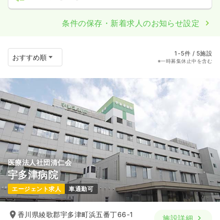
条件の保存・新着求人のお知らせ設定
1-5件 / 5施設
※一時募集休止中を含む
医療法人社団清仁会
宇多津病院
エージェント求人
車通勤可
香川県綾歌郡宇多津町浜五番丁66-1
施設詳細