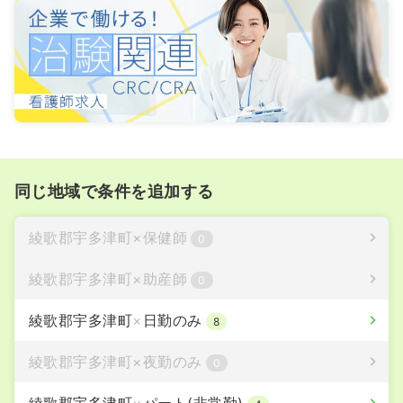
同じ地域で条件を追加する
綾歌郡宇多津町
×
保健師
0
綾歌郡宇多津町
×
助産師
0
綾歌郡宇多津町
×
日勤のみ
8
綾歌郡宇多津町
×
夜勤のみ
0