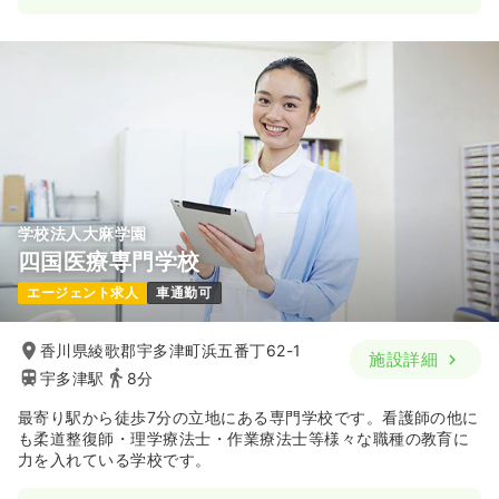
一時募集休止
日勤のみ（パート）
1,000〜1,500
給与
時給
円
時間
9:00～18:00
日祝休み
時給1,500円以上可
気になる
詳細を見る
学校法人大麻学園
四国医療専門学校
エージェント求人
車通勤可
香川県綾歌郡宇多津町浜五番丁62-1
施設詳細
宇多津駅
8分
最寄り駅から徒歩7分の立地にある専門学校です。看護師の他に
も柔道整復師・理学療法士・作業療法士等様々な職種の教育に
力を入れている学校です。