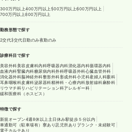
300万円以上
400万円以上
500万円以上
600万円以上
700万円以上
800万円以上
勤務形態で探す
2交代
3交代
日勤のみ
夜勤のみ
診療科目で探す
美容外科
美容皮膚科
内科
呼吸器内科
消化器内科
循環器内科
血液内科
腎臓内科
糖尿病内科
外科
呼吸器外科
心臓血管外科
消化器外科
脳神経外科
整形外科
形成外科
小児科
産婦人科
眼科
耳鼻咽喉科
皮膚科
泌尿器科
精神科・心療内科
放射線科
麻酔科
リウマチ科
リハビリテーション科
アレルギー科
緩和医療科（ホスピス）
特徴で探す
新規オープン
4週8休以上
土日休み
駅徒歩５分以内
車通勤可（駐車場有）
寮あり
託児所あり
ブランク・未経験可
電子カルテあり