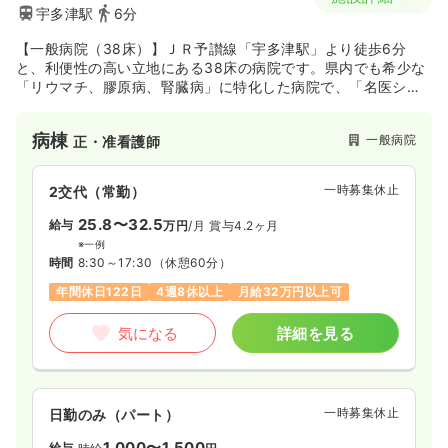
宇多津駅
6分
【一般病院（38床）】ＪＲ予讃線「宇多津駅」より徒歩6分
と、利便性の高い立地にある38床の病院です。県内でも希少な
「リウマチ、膠原病、腎臓病」に特化した病院で、「名医シリ
ーズ 明日の医療を支える信頼のドクター」という雑誌にも、リ
ウマチ、膠原病、腎臓病のスペシャリストとして院長先生が取
病棟
一般病院
正・准看護師
り上げられている希少な専門病院です。
一時募集休止
2交代（常勤）
25.8〜32.5
給与
万円
/月
賞与4.2ヶ月
※一例
時間
8:30～17:30
（休憩60分）
年間休日122日
4週8休以上
月給32万円以上可
気になる
詳細を見る
一時募集休止
日勤のみ（パート）
1,000〜1,500
給与