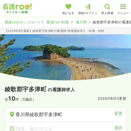
気になる
登録/ログイン
求人検索
メニュー
看護roo![カンゴルー]
看護roo! 転職
香川県
綾歌郡宇多津町の看護
【2026年8月最新】綾歌郡宇多津町の看護師/准看護師求人・転職・給料
綾歌郡宇多津町
の看護師求人
10
2026/08/03
更新
全
件（5施設）
変更
香川県綾歌郡宇多津町
選択
職種、働き方など