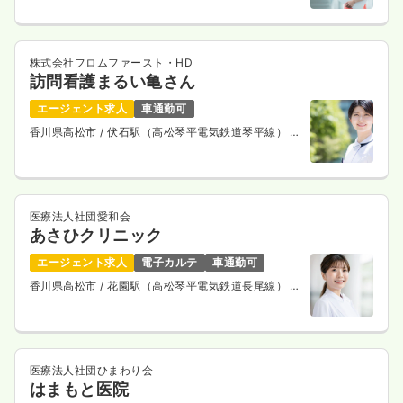
株式会社フロムファースト・HD
訪問看護まるい亀さん
エージェント求人
車通勤可
香川県高松市
/ 伏石駅（高松琴平電気鉄道琴平線） 徒
歩12分
医療法人社団愛和会
あさひクリニック
エージェント求人
電子カルテ
車通勤可
香川県高松市
/ 花園駅（高松琴平電気鉄道長尾線） 徒
歩10分
医療法人社団ひまわり会
はまもと医院