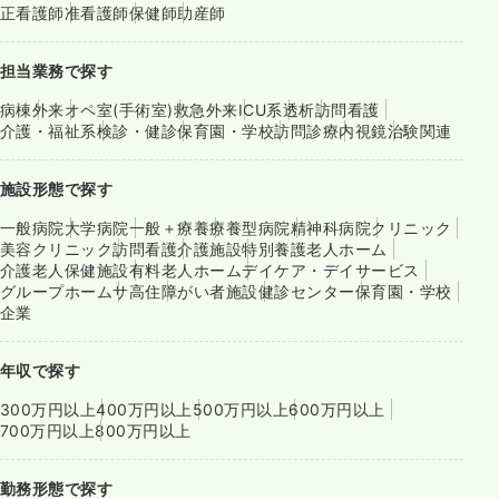
正看護師
准看護師
保健師
助産師
担当業務で探す
病棟
外来
オペ室(手術室)
救急外来
ICU系
透析
訪問看護
介護・福祉系
検診・健診
保育園・学校
訪問診療
内視鏡
治験関連
施設形態で探す
一般病院
大学病院
一般＋療養
療養型病院
精神科病院
クリニック
美容クリニック
訪問看護
介護施設
特別養護老人ホーム
介護老人保健施設
有料老人ホーム
デイケア・デイサービス
グループホーム
サ高住
障がい者施設
健診センター
保育園・学校
企業
年収で探す
300万円以上
400万円以上
500万円以上
600万円以上
700万円以上
800万円以上
勤務形態で探す