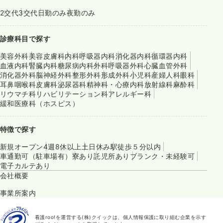
2交代
3交代
日勤のみ
夜勤のみ
診療科目で探す
美容外科
美容皮膚科
内科
呼吸器内科
消化器内科
循環器内科
血液内科
腎臓内科
糖尿病内科
外科
呼吸器外科
心臓血管外科
消化器外科
脳神経外科
整形外科
形成外科
小児科
産婦人科
眼科
耳鼻咽喉科
皮膚科
泌尿器科
精神科・心療内科
放射線科
麻酔科
リウマチ科
リハビリテーション科
アレルギー科
緩和医療科（ホスピス）
特徴で探す
新規オープン
4週8休以上
土日休み
駅徒歩５分以内
車通勤可（駐車場有）
寮あり
託児所あり
ブランク・未経験可
電子カルテあり
会社概要
事業所案内
看護roo!を運営する(株)クイックは、個人情報保護に取り組む企業を示す