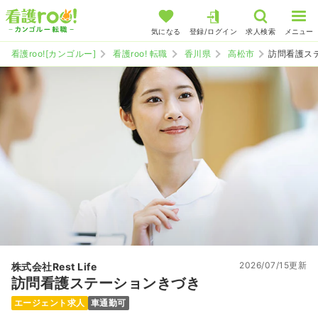
気になる
登録/ログイン
求人検索
メニュー
看護roo![カンゴルー]
看護roo! 転職
香川県
高松市
訪問看護ス
2026/07/15更新
株式会社Rest Life
訪問看護ステーションきづき
エージェント求人
車通勤可