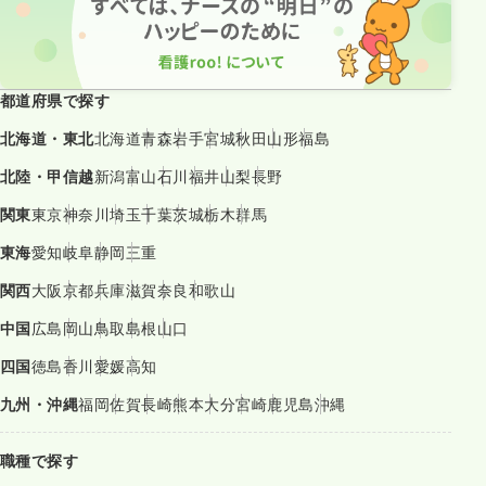
都道府県で探す
北海道・東北
北海道
青森
岩手
宮城
秋田
山形
福島
北陸・甲信越
新潟
富山
石川
福井
山梨
長野
関東
東京
神奈川
埼玉
千葉
茨城
栃木
群馬
東海
愛知
岐阜
静岡
三重
関西
大阪
京都
兵庫
滋賀
奈良
和歌山
中国
広島
岡山
鳥取
島根
山口
四国
徳島
香川
愛媛
高知
九州・沖縄
福岡
佐賀
長崎
熊本
大分
宮崎
鹿児島
沖縄
職種で探す