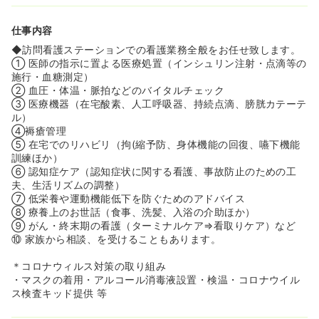
仕事内容
◆訪問看護ステーションでの看護業務全般をお任せ致します。
① 医師の指示に置よる医療処置（インシュリン注射・点滴等の
施行・血糖測定）
② 血圧・体温・脈拍などのバイタルチェック
③ 医療機器（在宅酸素、人工呼吸器、持続点滴、膀胱カテーテ
ル）
④褥瘡管理
⑤ 在宅でのリハビリ（拘(縮予防、身体機能の回復、嚥下機能
訓練ほか）
⑥ 認知症ケア（認知症状に関する看護、事故防止のための工
夫、生活リズムの調整）
⑦ 低栄養や運動機能低下を防ぐためのアドバイス
⑧ 療養上のお世話（食事、洗髪、入浴の介助ほか）
⑨ がん・終末期の看護（ターミナルケア⇒看取りケア）など
⑩ 家族から相談、を受けることもあります。
＊コロナウィルス対策の取り組み
・マスクの着用・アルコール消毒液設置・検温・コロナウイル
ス検査キッド提供 等