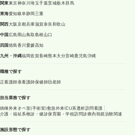
関東
東京
神奈川
埼玉
千葉
茨城
栃木
群馬
東海
愛知
岐阜
静岡
三重
関西
大阪
京都
兵庫
滋賀
奈良
和歌山
中国
広島
岡山
鳥取
島根
山口
四国
徳島
香川
愛媛
高知
九州・沖縄
福岡
佐賀
長崎
熊本
大分
宮崎
鹿児島
沖縄
職種で探す
正看護師
准看護師
保健師
助産師
担当業務で探す
病棟
外来
オペ室(手術室)
救急外来
ICU系
透析
訪問看護
介護・福祉系
検診・健診
保育園・学校
訪問診療
内視鏡
治験関連
施設形態で探す