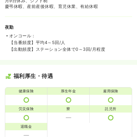
月9日休み、シフト制
慶弔休暇、産前産後休暇、育児休業、有給休暇
夜勤
オンコール：
【当番頻度】平均4～5回/人
【出動頻度】ステーション全体で0～3回/月程度
福利厚生・待遇
健康保険
厚生年金
雇用保険
労災保険
寮
託児所
退職金