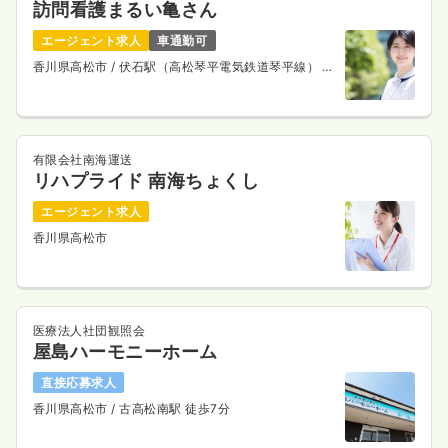
訪問看護まるい亀さん
エージェント求人
車通勤可
香川県高松市
/ 伏石駅（高松琴平電気鉄道琴平線） 徒
歩12分
有限会社南海運送
リハプライド 南海ちょくし
エージェント求人
香川県高松市
医療法人社団観照会
屋島ハーモニーホーム
直接応募求人
香川県高松市
/ 古高松南駅 徒歩7分