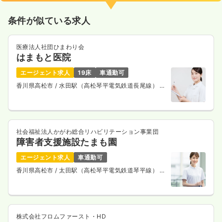
条件が似ている求人
医療法人社団ひまわり会
はまもと医院
エージェント求人
19床
車通勤可
香川県高松市
/ 水田駅（高松琴平電気鉄道長尾線） 車
5分
社会福祉法人かがわ総合リハビリテーション事業団
障害者支援施設たまも園
エージェント求人
車通勤可
香川県高松市
/ 太田駅（高松琴平電気鉄道琴平線） 車
7分
株式会社フロムファースト・HD