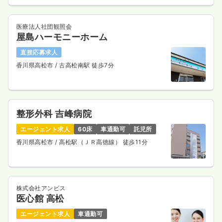
医療法人社団観照会
屋島ハーモニーホーム
直接応募求人
香川県高松市
/ 古高松南駅 徒歩7分
整形外科 吉峰病院
エージェント求人
60床
車通勤可
託児所
香川県高松市
/ 高松駅（ＪＲ高徳線） 徒歩11分
株式会社アンビス
医心館 高松
エージェント求人
車通勤可