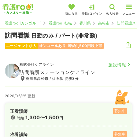
気になる
登録/ログイン
求人検索
メニュー
看護roo![カンゴルー]
看護roo! 転職
香川県
高松市
訪問看護ス
訪問看護
日勤のみ / パート(非常勤)
エージェント求人
オンコールあり
時給1,500円以上可
株式会社ケアライン
施設情報
訪問看護ステーションケアライン
香川県高松市 / 伏石駅 徒歩3分
2026/06/25 更新
正看護師
募集中
1,300〜1,500
時給
円
准看護師
募集中