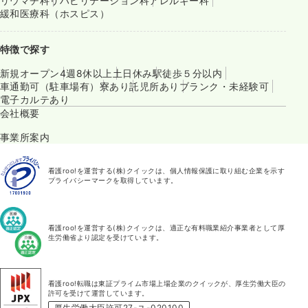
リウマチ科
リハビリテーション科
アレルギー科
緩和医療科（ホスピス）
特徴で探す
新規オープン
4週8休以上
土日休み
駅徒歩５分以内
車通勤可（駐車場有）
寮あり
託児所あり
ブランク・未経験可
電子カルテあり
会社概要
事業所案内
看護roo!を運営する(株)クイックは、個人情報保護に取り組む企業を示す
プライバシーマークを取得しています。
看護roo!を運営する(株)クイックは、適正な有料職業紹介事業者として厚
生労働省より認定を受けています。
看護roo!転職は東証プライム市場上場企業のクイックが、厚生労働大臣の
許可を受けて運営しています。
厚生労働大臣許可27-ユ-020100