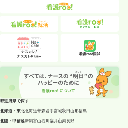
ナスカレ/
看護roo!国試
ナスカレPlus+
都道府県で探す
北海道・東北
北海道
青森
岩手
宮城
秋田
山形
福島
北陸・甲信越
新潟
富山
石川
福井
山梨
長野