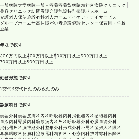
一般病院
大学病院
一般＋療養
療養型病院
精神科病院
クリニック
美容クリニック
訪問看護
介護施設
特別養護老人ホーム
介護老人保健施設
有料老人ホーム
デイケア・デイサービス
グループホーム
サ高住
障がい者施設
健診センター
保育園・学校
企業
年収で探す
300万円以上
400万円以上
500万円以上
600万円以上
700万円以上
800万円以上
勤務形態で探す
2交代
3交代
日勤のみ
夜勤のみ
診療科目で探す
美容外科
美容皮膚科
内科
呼吸器内科
消化器内科
循環器内科
血液内科
腎臓内科
糖尿病内科
外科
呼吸器外科
心臓血管外科
消化器外科
脳神経外科
整形外科
形成外科
小児科
産婦人科
眼科
耳鼻咽喉科
皮膚科
泌尿器科
精神科・心療内科
放射線科
麻酔科