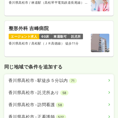
香川県高松市
/ 林道駅（高松琴平電気鉄道長尾線） 徒
歩11分
整形外科 吉峰病院
エージェント求人
60床
車通勤可
託児所
香川県高松市
/ 高松駅（ＪＲ高徳線） 徒歩11分
同じ地域で条件を追加する
香川県高松市
×
駅徒歩５分以内
71
香川県高松市
×
託児所あり
58
香川県高松市
×
訪問看護
58
香川県高松市
×
正看護師
522