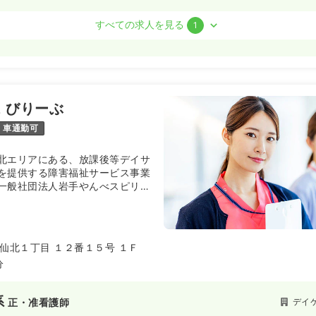
護師
すべての求人を見る
1
ート）
00〜1,500
円
気になる
:30
（休憩60分）
 びりーぶ
第二新卒可
時給1,500円以上可
車通勤可
北エリアにある、放課後等デイサ
を提供する障害福祉サービス事業
一般社団法人岩手やんべスピリッ
重いしょうがいがあっても地域で
を送る」ことを理念に掲げていま
痰吸引などの医療的ケアが必要な
のお子さんから学校卒業後の方ま
仙北１丁目 １２番１５号 １Ｆ
け入れ、一人ひとりの「やりた
分
援を行っています。
系
デイ
正・准看護師