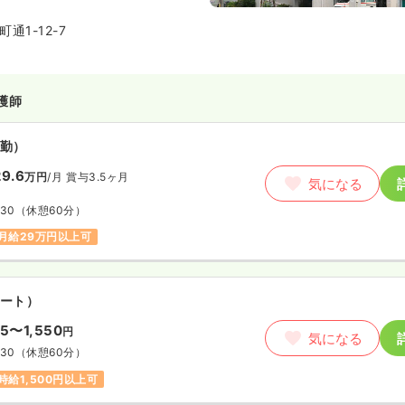
充実と盛岡市近郊の連携介護施設
、患者様の病状や気持ちを良く理
通1-12-7
を行う、親切で安心できる病院で
護師
勤）
9.6
万円
/月
賞与3.5ヶ月
気になる
:30
（休憩60分）
月給29万円以上可
ート）
35〜1,550
円
気になる
:30
（休憩60分）
時給1,500円以上可