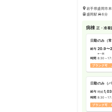
域医療のさらなる
の医療支援を行い
岩手県盛岡市本町
解して治療やケア
盛岡駅
6分
す。
病棟
正・准看
日勤のみ（常
20.9〜2
給与
※一例
時間
8:30～17
ブランク可
日勤のみ（パ
1,0
給与
時給
時間
8:30～17
ブランク可