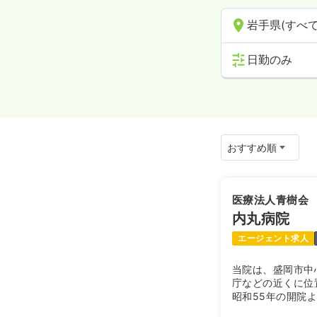
岩手県(すべて
日勤のみ
医療法人青樹会
内丸病院
エージェント求人
当院は、盛岡市中
庁などの近くに位
昭和55年の開院
た。これからも、