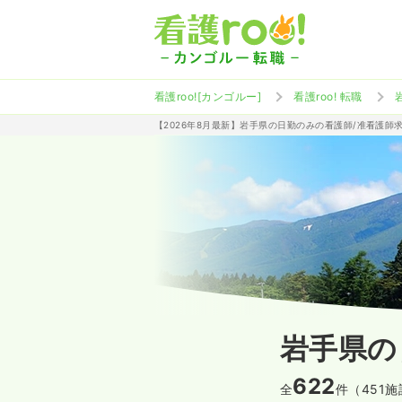
看護roo![カンゴルー]
看護roo! 転職
【2026年8月最新】岩手県の日勤のみの看護師/准看護師
岩手県の
622
全
件（451