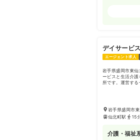
外来
正・准看
日勤のみ（パ
1,0
給与
時給
時間
8:30～17
デイサービス
ブランク可
エージェント求人
岩手県盛岡市東仙
ービスと生活介護
所です。運営する
ツは、「どんなに
あたりまえの生活
す。経管栄養や喀
方（6歳～18歳
岩手県盛岡市東
で）を積極的に受
仙北町駅
15
い」を実現する支
介護・福祉