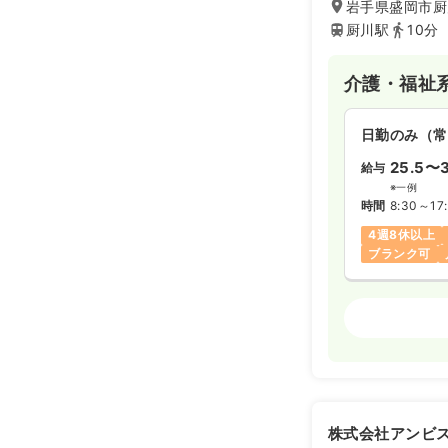
岩手県盛岡市厨
厨川駅
10分
介護・福祉
日勤のみ（常
25.5〜3
給与
※一例
時間
8:30～17
4週8休以上
ブランク可
介護・福祉
日勤のみ（常
給与
お問い合
時間
6:30～15
株式会社アンビ
4週8休以上