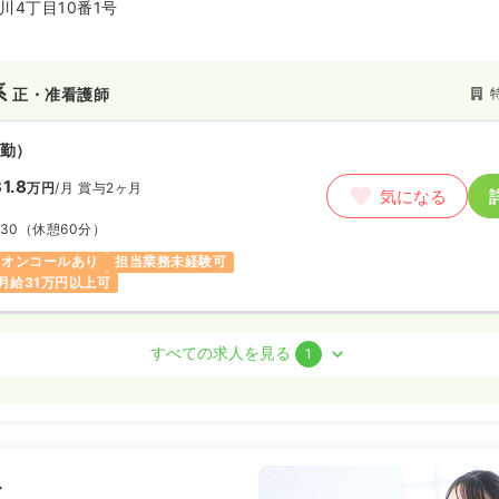
川4丁目10番1号
系
正・准看護師
勤）
1.8
万円
/月
賞与2ヶ月
気になる
:30
（休憩60分）
オンコールあり
担当業務未経験可
月給31万円以上可
系
正看護師
すべての求人を見る
1
勤）
わせください
気になる
:30
（休憩60分）
ス
オンコールあり