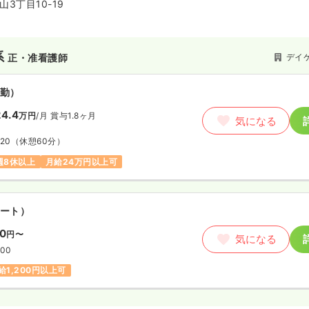
3丁目10-19
系
デイ
正・准看護師
勤）
4.4
万円
/月
賞与1.8ヶ月
気になる
:20
（休憩60分）
週8休以上
月給24万円以上可
ート）
00
円〜
気になる
:00
給1,200円以上可