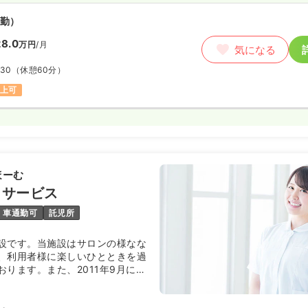
勤）
8.0
万円
/月
気になる
:30
（休憩60分）
以上可
ほーむ
イサービス
車通勤可
託児所
設です。当施設はサロンの様なな
、利用者様に楽しいひとときを過
ります。また、2011年9月に
人ホーム ゆめさとワクワク館も
しました。