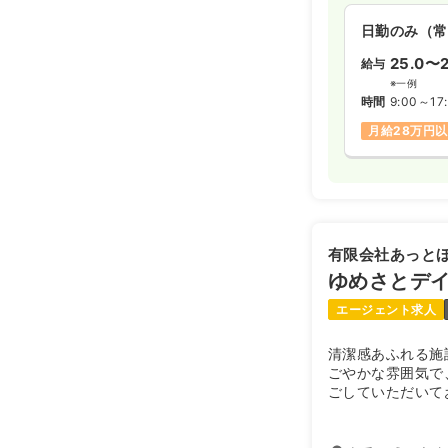
日勤のみ（常
25.0〜2
給与
※一例
時間
9:00～17
月給28万円
有限会社あっと
ゆめさとデ
エージェント求人
清潔感あふれる施
ごやかな雰囲気で
ごしていただいてお
は、住宅型有料老
新築オープンいた