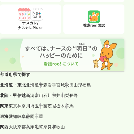
ナスカレ/
看護roo!国試
ナスカレPlus+
都道府県で探す
北海道・東北
北海道
青森
岩手
宮城
秋田
山形
福島
北陸・甲信越
新潟
富山
石川
福井
山梨
長野
関東
東京
神奈川
埼玉
千葉
茨城
栃木
群馬
東海
愛知
岐阜
静岡
三重
関西
大阪
京都
兵庫
滋賀
奈良
和歌山