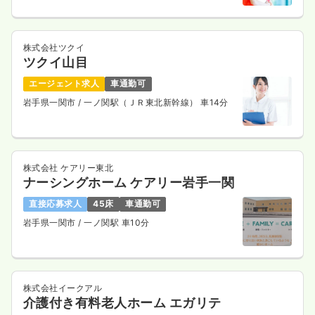
時間
8:30～17:30
（休憩60分）
土日休み
オンコールあり
担当業務未経験可
ブランク可
時給1,500円以上可
株式会社ツクイ
ツクイ山目
気になる
詳細を見る
エージェント求人
車通勤可
岩手県一関市
/ 一ノ関駅（ＪＲ東北新幹線） 車14分
外来
一般＋療養
正・准看護師
一時募集休止
日勤のみ（常勤）
株式会社 ケアリー東北
ナーシングホーム ケアリー岩手一関
20.1〜26.6
給与
万円
/月
賞与2.5ヶ月
※一例
直接応募求人
45床
車通勤可
時間
8:30～17:00
岩手県一関市
/ 一ノ関駅 車10分
日祝休み
ブランク可
第二新卒可
月給26万円以上可
気になる
詳細を見る
株式会社イークアル
介護付き有料老人ホーム エガリテ