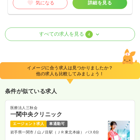
気になる
詳細を見る
訪問看護
訪問看護
正看護師
すべての求人を見る
4
日勤のみ（常勤）
22.7〜29.1
給与
万円
/月
賞与2.5ヶ月
※一例
イメージに合う求人は見つかりましたか？
時間
8:30～17:30
（休憩60分）
他の求人も比較してみましょう！
土日休み
オンコールあり
担当業務未経験可
ブランク可
月給29万円以上可
条件が似ている求人
気になる
詳細を見る
医療法人三秋会
一関中央クリニック
日勤のみ（パート）
エージェント求人
車通勤可
岩手県一関市
/ 山ノ目駅（ＪＲ東北本線） バス6分
1,570
給与
時給
円