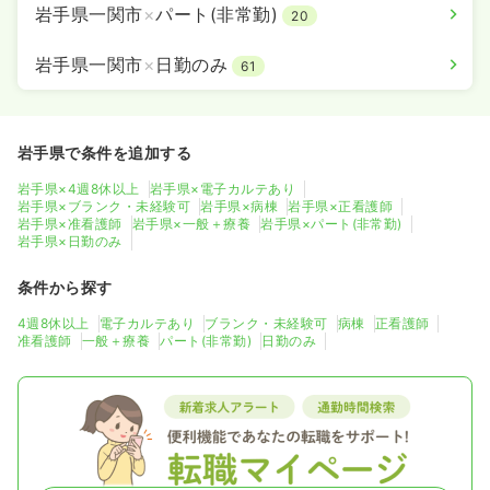
岩手県一関市
×
パート(非常勤)
20
岩手県一関市
×
日勤のみ
61
岩手県で条件を追加する
岩手県×4週8休以上
岩手県×電子カルテあり
岩手県×ブランク・未経験可
岩手県×病棟
岩手県×正看護師
岩手県×准看護師
岩手県×一般＋療養
岩手県×パート(非常勤)
岩手県×日勤のみ
条件から探す
4週8休以上
電子カルテあり
ブランク・未経験可
病棟
正看護師
准看護師
一般＋療養
パート(非常勤)
日勤のみ