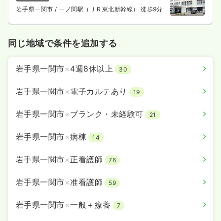
岩手県一関市
/ 一ノ関駅（ＪＲ東北新幹線） 徒歩9分
同じ地域で条件を追加する
岩手県一関市
×
4週8休以上
30
岩手県一関市
×
電子カルテあり
19
岩手県一関市
×
ブランク・未経験可
21
岩手県一関市
×
病棟
14
岩手県一関市
×
正看護師
76
岩手県一関市
×
准看護師
59
岩手県一関市
×
一般＋療養
7