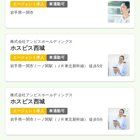
一時募集休止
日勤のみ（パート）
エージェント求人
車通勤可
岩手県一関市
1,570
給与
時給
円
時間
8:30～17:30
（休憩60分）
日祝休み
ブランク可
第二新卒可
時給1,500円以上可
株式会社アンビスホールディングス
気になる
詳細を見る
ホスピス西城
エージェント求人
車通勤可
岩手県一関市
/ 一ノ関駅（ＪＲ東北新幹線） 徒歩5分
株式会社アンビスホールディングス
ホスピス西城
エージェント求人
車通勤可
岩手県一関市
/ 一ノ関駅（ＪＲ東北新幹線） 徒歩5分