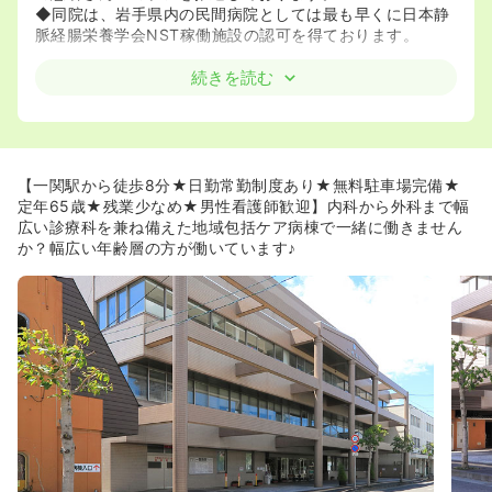
◆同院は、岩手県内の民間病院としては最も早くに日本静
脈経腸栄養学会NST稼働施設の認可を得ております。
続きを読む
≪プライベートと両立しながら勤務したい方にお勧めで
す！≫
◆東北新幹線JR一関駅から徒歩7分！駅へのアクセスが良
好です！
◆同院では産休・育休の取得実績も数多くあり、また日勤
【一関駅から徒歩8分★日勤常勤制度あり★無料駐車場完備★
常勤制度などお子様がいらっしゃる方が数多くご活躍され
定年65歳★残業少なめ★男性看護師歓迎】内科から外科まで幅
てます！
広い診療科を兼ね備えた地域包括ケア病棟で一緒に働きません
◆有給休暇も毎月消化していくような風土がございます！
か？幅広い年齢層の方が働いています♪
≪院内研修充実♪≫
◆看護部の取り組みとして、資質向上のための役割別・年
代別の教育プログラムを実施しております。年度末の総括
では、各部署・委員会ごとに看護研究の発表があり、取り
組んだ看護実践の検証の場となりますし、スタッフ間での
刺激にもなっているようです
内科から外科まで幅広い診療科を兼ね備えた地域包括ケア
病棟で一緒に働きませんか？幅広い年齢層の方が働いてい
ます