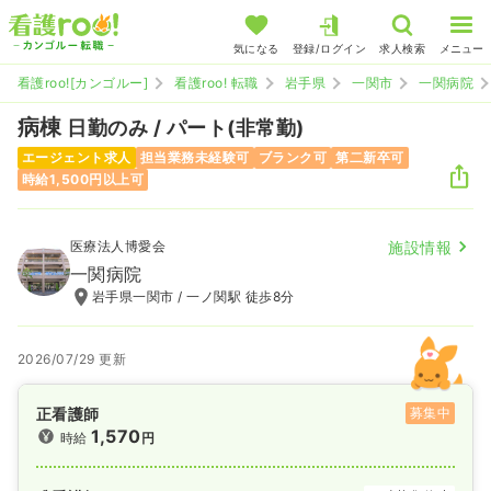
気になる
登録/ログイン
求人検索
メニュー
看護roo![カンゴルー]
看護roo! 転職
岩手県
一関市
一関病院
病棟
日勤のみ / パート(非常勤)
エージェント求人
担当業務未経験可
ブランク可
第二新卒可
時給1,500円以上可
医療法人博愛会
施設情報
一関病院
岩手県一関市 / 一ノ関駅 徒歩8分
2026/07/29 更新
正看護師
募集中
1,570
時給
円