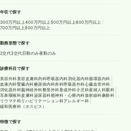
年収で探す
300万円以上
400万円以上
500万円以上
600万円以上
700万円以上
800万円以上
勤務形態で探す
2交代
3交代
日勤のみ
夜勤のみ
診療科目で探す
美容外科
美容皮膚科
内科
呼吸器内科
消化器内科
循環器内科
血液内科
腎臓内科
糖尿病内科
外科
呼吸器外科
心臓血管外科
消化器外科
脳神経外科
整形外科
形成外科
小児科
産婦人科
眼科
耳鼻咽喉科
皮膚科
泌尿器科
精神科・心療内科
放射線科
麻酔科
リウマチ科
リハビリテーション科
アレルギー科
緩和医療科（ホスピス）
特徴で探す