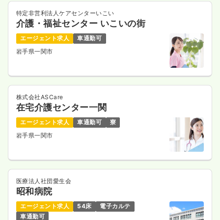
特定非営利法人ケアセンターいこい
介護・福祉センター いこいの街
エージェント求人
車通勤可
岩手県一関市
株式会社ASCare
在宅介護センター一関
エージェント求人
車通勤可
寮
岩手県一関市
医療法人社団愛生会
昭和病院
エージェント求人
54床
電子カルテ
車通勤可