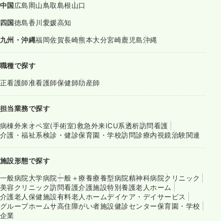
中国
広島
岡山
鳥取
島根
山口
四国
徳島
香川
愛媛
高知
九州・沖縄
福岡
佐賀
長崎
熊本
大分
宮崎
鹿児島
沖縄
職種で探す
正看護師
准看護師
保健師
助産師
担当業務で探す
病棟
外来
オペ室(手術室)
救急外来
ICU系
透析
訪問看護
介護・福祉系
検診・健診
保育園・学校
訪問診療
内視鏡
治験関連
施設形態で探す
一般病院
大学病院
一般＋療養
療養型病院
精神科病院
クリニック
美容クリニック
訪問看護
介護施設
特別養護老人ホーム
介護老人保健施設
有料老人ホーム
デイケア・デイサービス
グループホーム
サ高住
障がい者施設
健診センター
保育園・学校
企業