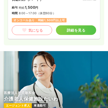
1,500
給与
時給
円
時間
8:00～17:00
（休憩60分）
オンコールあり
時給1,500円以上可
気になる
詳細を見る
医療法人社団敬和会
介護老人保健施設たいわ
エージェント求人
車通勤可