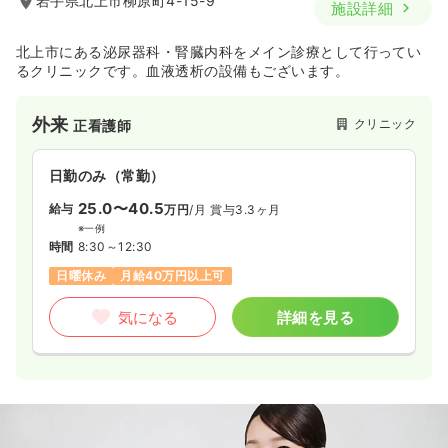
岩手県北上市柳原町4-15-9
施設詳細
北上市にある泌尿器科・腎臓内科をメイン診療として行ってい
るクリニックです。血液透析の設備もございます。
外来
クリニック
正看護師
日勤のみ（常勤）
25.0〜40.5
給与
万円
/月
賞与3.3ヶ月
※一例
時間
8:30～12:30
日曜休み
月給40万円以上可
気になる
詳細を見る