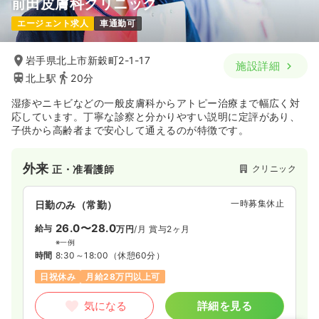
前田皮膚科クリニック
エージェント求人
車通勤可
岩手県北上市新穀町2-1-17
施設詳細
北上駅
20分
湿疹やニキビなどの一般皮膚科からアトピー治療まで幅広く対
応しています。丁寧な診察と分かりやすい説明に定評があり、
子供から高齢者まで安心して通えるのが特徴です。
外来
クリニック
正・准看護師
一時募集休止
日勤のみ（常勤）
26.0〜28.0
給与
万円
/月
賞与2ヶ月
※一例
時間
8:30～18:00
（休憩60分）
日祝休み
月給28万円以上可
気になる
詳細を見る