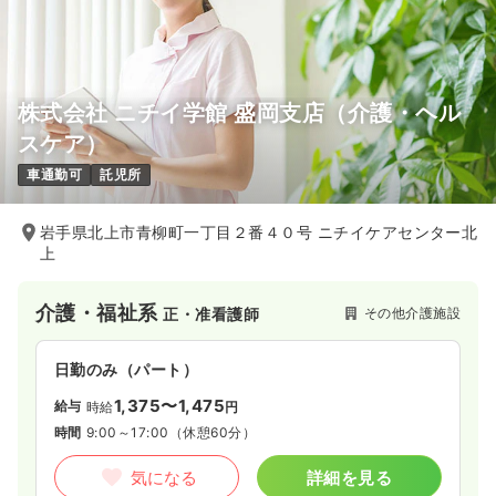
株式会社 ニチイ学館 盛岡支店（介護・ヘル
スケア）
車通勤可
託児所
岩手県北上市青柳町一丁目２番４０号 ニチイケアセンター北
上
介護・福祉系
その他介護施設
正・准看護師
日勤のみ（パート）
1,375〜1,475
給与
時給
円
時間
9:00～17:00
（休憩60分）
気になる
詳細を見る