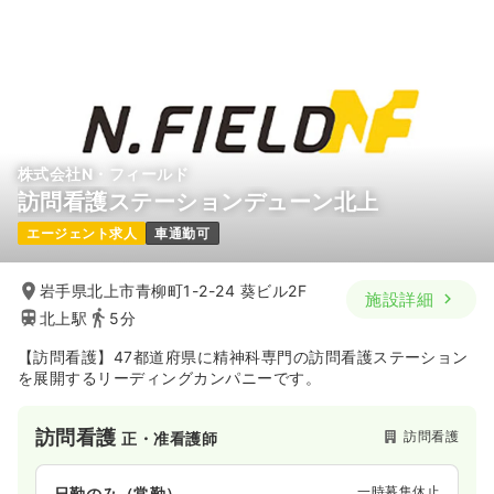
※一例
時間
8:30～17:30
（休憩60分）
4週8休以上
担当業務未経験可
月給40万円以上可
気になる
詳細を見る
株式会社N・フィールド
訪問看護ステーションデューン北上
一時募集休止
日勤のみ（契約社員）
エージェント求人
車通勤可
35.3〜43.7
給与
万円
/月
賞与3.5ヶ月
※一例
時間
8:30～17:30
（休憩60分）
岩手県北上市青柳町1-2-24 葵ビル2F
施設詳細
4週8休以上
担当業務未経験可
月給40万円以上可
北上駅
5分
【訪問看護】47都道府県に精神科専門の訪問看護ステーション
気になる
詳細を見る
を展開するリーディングカンパニーです。
訪問看護
訪問看護
正・准看護師
一時募集休止
日勤のみ（常勤）