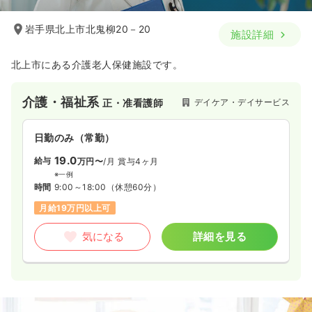
岩手県北上市北鬼柳20－20
施設詳細
北上市にある介護老人保健施設です。
介護・福祉系
デイケア・デイサービス
正・准看護師
日勤のみ（常勤）
19.0
給与
万円〜
/月
賞与4ヶ月
※一例
時間
9:00～18:00
（休憩60分）
月給19万円以上可
気になる
詳細を見る