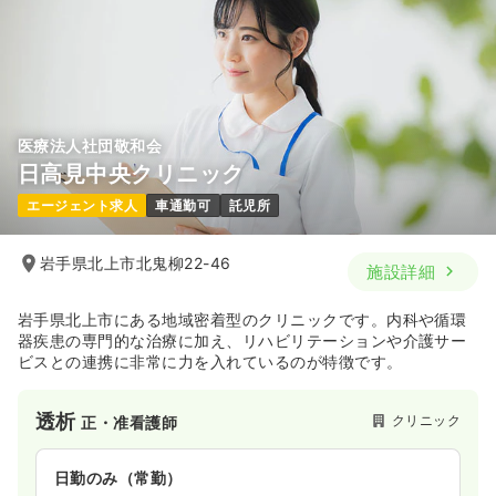
残業なし
担当業務未経験可
ブランク可
新卒可
月給24万円以上可
気になる
詳細を見る
医療法人社団敬和会
日高見中央クリニック
日勤のみ（パート）
エージェント求人
車通勤可
託児所
1,300〜1,400
給与
時給
円
時間
8:30～17:00
（休憩90分）
岩手県北上市北鬼柳22-46
施設詳細
担当業務未経験可
ブランク可
時給1,400円以上可
岩手県北上市にある地域密着型のクリニックです。内科や循環
気になる
詳細を見る
器疾患の専門的な治療に加え、リハビリテーションや介護サー
ビスとの連携に非常に力を入れているのが特徴です。
透析
クリニック
正・准看護師
日勤のみ（常勤）