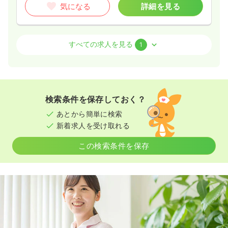
気になる
詳細を見る
介護・福祉系
一般＋療養
正・准看護師
すべての求人を見る
1
日勤のみ（常勤）
23.3〜28.3
給与
万円
/月
賞与2ヶ月
※一例
検索条件を保存しておく？
時間
8:30～17:30
（休憩60分）
あとから簡単に検索
年間休日120日
4週8休以上
担当業務未経験可
新着求人を受け取れる
ブランク可
新卒可
第二新卒可
月給28万円以上可
この検索条件を保存
気になる
詳細を見る