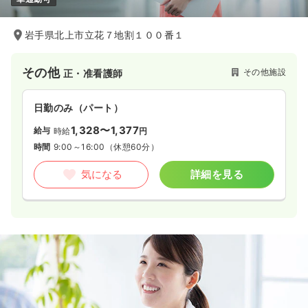
岩手県北上市立花７地割１００番１
その他
その他施設
正・准看護師
日勤のみ（パート）
1,328〜1,377
給与
時給
円
時間
9:00～16:00
（休憩60分）
気になる
詳細を見る