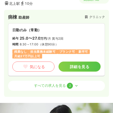
北上駅
10分
病棟
クリニック
助産師
日勤のみ（常勤）
25.0〜27.0
給与
万円
/月
賞与2回
時間
8:30～17:00
（休憩90分）
残業なし
担当業務未経験可
ブランク可
新卒可
月給27万円以上可
気になる
詳細を見る
病棟
クリニック
正・准看護師
すべての求人を見る
2
日勤のみ（常勤）
22.0〜24.0
給与
万円
/月
賞与2回
時間
8:30～17:00
（休憩90分）