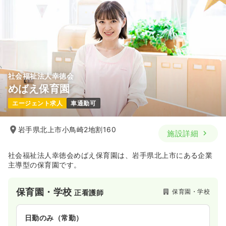
社会福祉法人幸徳会
めばえ保育園
エージェント求人
車通勤可
岩手県北上市小鳥崎2地割160
施設詳細
社会福祉法人幸徳会めばえ保育園は、岩手県北上市にある企業
主導型の保育園です。
保育園・学校
保育園・学校
正看護師
日勤のみ（常勤）