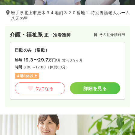
岩手県北上市更木３４地割３２０番地１ 特別養護老人ホーム
八天の里
介護・福祉系
その他介護施設
正・准看護師
日勤のみ（常勤）
19.3〜29.7
給与
万円
/月
賞与3.9ヶ月
時間
8:00～17:00
（休憩60分）
4週8休以上
気になる
詳細を見る