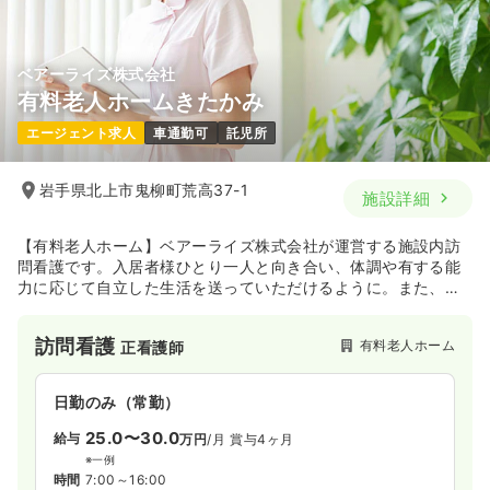
ベアーライズ株式会社
有料老人ホームきたかみ
エージェント求人
車通勤可
託児所
岩手県北上市鬼柳町荒高37-1
施設詳細
【有料老人ホーム】ベアーライズ株式会社が運営する施設内訪
問看護です。入居者様ひとり一人と向き合い、体調や有する能
力に応じて自立した生活を送っていただけるように。また、医
療、介護と連携したケアサービスで、安心して暮らせる環境づ
くりに取り組んでおります。
訪問看護
有料老人ホーム
正看護師
日勤のみ（常勤）
25.0〜30.0
給与
万円
/月
賞与4ヶ月
※一例
時間
7:00～16:00