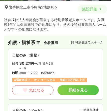
岩手県北上市小鳥崎2地割165
施設詳細
社会福祉法人幸徳会が運営する特別養護老人ホームです。入職
後1年間は保育施設での勤務になり、その後特別養護老人ホーム
えびすへの配属になります。
介護・福祉系
特別養護老人ホーム
正・准看護師
日勤のみ（常勤）
30.2
給与
万円〜
/月
賞与2回
※一例
時間
8:00～17:00
（休憩60分）
4週8休以上
オンコールあり
月給30万円以上可
気になる
詳細を見る
一時募集休止
日勤のみ（パート）