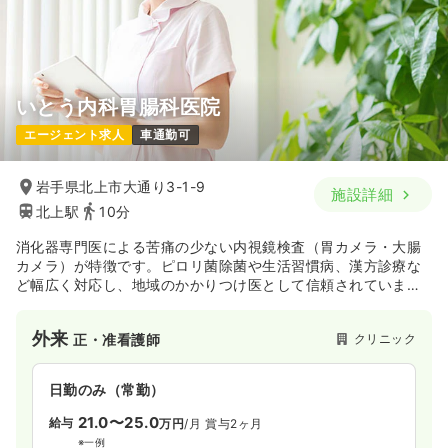
いとう内科胃腸科医院
エージェント求人
車通勤可
岩手県北上市大通り3-1-9
施設詳細
北上駅
10分
消化器専門医による苦痛の少ない内視鏡検査（胃カメラ・大腸
カメラ）が特徴です。ピロリ菌除菌や生活習慣病、漢方診療な
ど幅広く対応し、地域のかかりつけ医として信頼されていま
す。バリアフリー完備で通院しやすく、丁寧な説明と診察が評
判のクリニックです。
外来
クリニック
正・准看護師
日勤のみ（常勤）
21.0〜25.0
給与
万円
/月
賞与2ヶ月
※一例