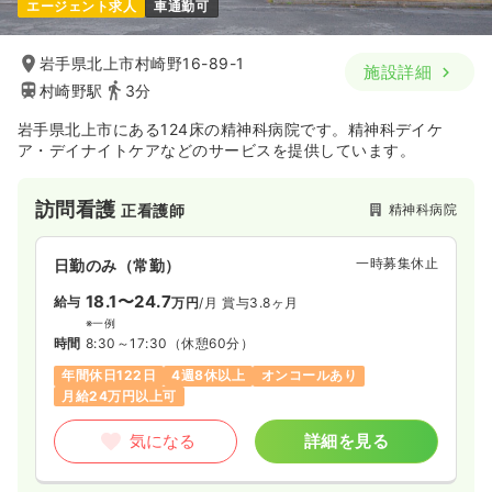
エージェント求人
車通勤可
岩手県北上市村崎野16-89-1
施設詳細
村崎野駅
3分
岩手県北上市にある124床の精神科病院です。精神科デイケ
ア・デイナイトケアなどのサービスを提供しています。
訪問看護
精神科病院
正看護師
一時募集休止
日勤のみ（常勤）
18.1〜24.7
給与
万円
/月
賞与3.8ヶ月
※一例
時間
8:30～17:30
（休憩60分）
年間休日122日
4週8休以上
オンコールあり
月給24万円以上可
気になる
詳細を見る