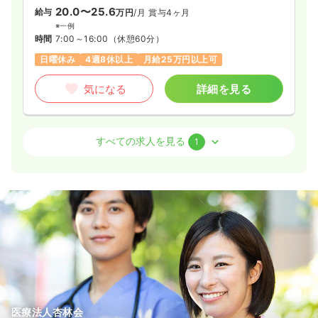
20.0〜25.6
給与
万円
/月
賞与4ヶ月
※一例
時間
7:00～16:00
（休憩60分）
日曜休み
4週8休以上
月給25万円以上可
気になる
詳細を見る
外来
クリニック
正看護師
すべての求人を見る
1
一時募集休止
日勤のみ（常勤）
21.4〜27.0
給与
万円
/月
賞与3ヶ月
※一例
時間
8:20～18:10
（休憩110分）
月給27万円以上可
気になる
詳細を見る
医療法人杏林会