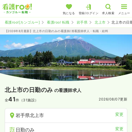
気になる
登録/ログイン
求人検索
メニュー
看護roo![カンゴルー]
看護roo! 転職
岩手県
北上市
北上市の日
【2026年8月最新】北上市の日勤のみの看護師/准看護師求人・転職・給料
北上市の日勤のみ
の看護師求人
41
2026/08/07
更新
全
件（31施設）
変更
岩手県北上市
変更
日勤のみ