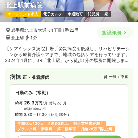
北上駅前病院
エージェント求人
電子カルテ
車通勤可
託児所
寮
岩手県北上市大通り1丁目1番22号
施設詳細
北上駅
1分
【ケアミックス病院】岩手労災病院を後継し、リハビリテーシ
ョンから療養介護ケアまで、地域の包括ケアを行っています。
2024年4月に、JR「北上駅」から徒歩1分の場所に開院しまし
た。病院・介護老人保健施設・認定こども園の機能が同居する
複合型施設内のケアミックス型病院になります。
病棟
一般＋療養
正・准看護師
日勤のみ（常勤）
26.3
給与
万円
/月
賞与2ヶ月
※経験15年の例
時間
8:30～17:30
（休憩60分）
年間休日120日
4週8休以上
担当業務未経験可
ブランク可
新卒可
第二新卒可
月給28万円以上可