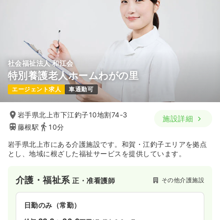
社会福祉法人 和江会
特別養護老人ホームわがの里
エージェント求人
車通勤可
岩手県北上市下江釣子10地割74-3
施設詳細
藤根駅
10分
岩手県北上市にある介護施設です。和賀・江釣子エリアを拠点
とし、地域に根ざした福祉サービスを提供しています。
介護・福祉系
その他介護施設
正・准看護師
日勤のみ（常勤）