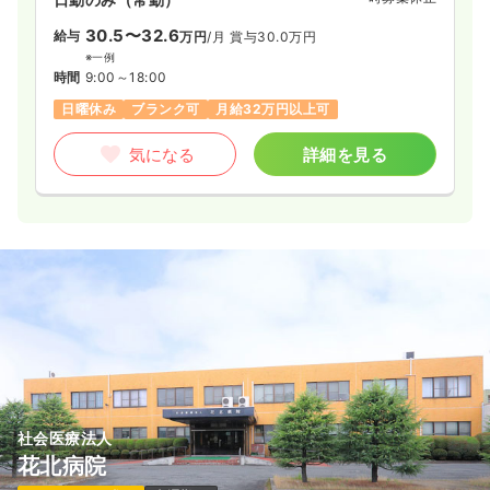
30.5〜32.6
給与
万円
/月
賞与30.0万円
※一例
時間
9:00～18:00
日曜休み
ブランク可
月給32万円以上可
気になる
詳細を見る
社会医療法人
花北病院