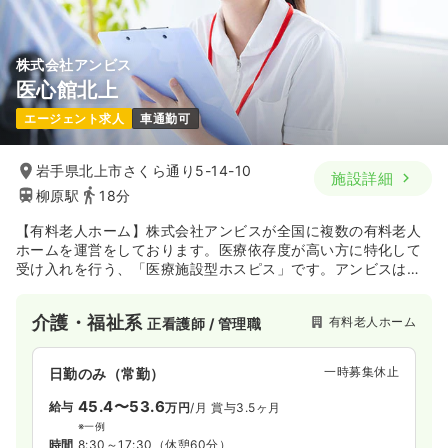
株式会社アンビス
医心館北上
エージェント求人
車通勤可
岩手県北上市さくら通り5-14-10
施設詳細
柳原駅
18分
【有料老人ホーム】株式会社アンビスが全国に複数の有料老人
ホームを運営をしております。医療依存度が高い方に特化して
受け入れを行う、「医療施設型ホスピス」です。アンビスは創
業以来、医療や介護ケアで本当に困っている人のニーズに応え
るべく、新たな事業や試みに果敢に挑戦してきました。医療介
介護・福祉系
有料老人ホーム
正看護師 / 管理職
護事業を通じて、元気で幸せな社会作りに貢献し、「最も信頼
される医療・介護のトータルカンパニー」を目指しています。
一時募集休止
日勤のみ（常勤）
45.4〜53.6
給与
万円
/月
賞与3.5ヶ月
※一例
時間
8:30～17:30
（休憩60分）