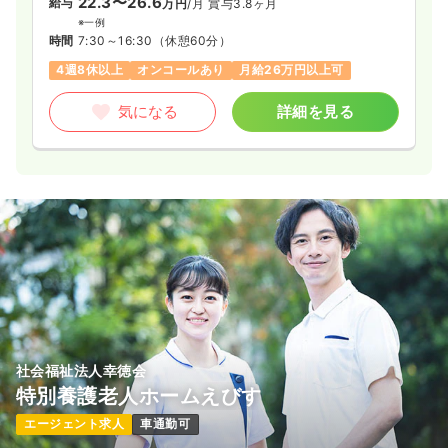
22.3〜26.6
給与
万円
/月
賞与3.8ヶ月
※一例
時間
7:30～16:30
（休憩60分）
4週8休以上
オンコールあり
月給26万円以上可
気になる
詳細を見る
社会福祉法人幸徳会
特別養護老人ホームえびす
エージェント求人
車通勤可