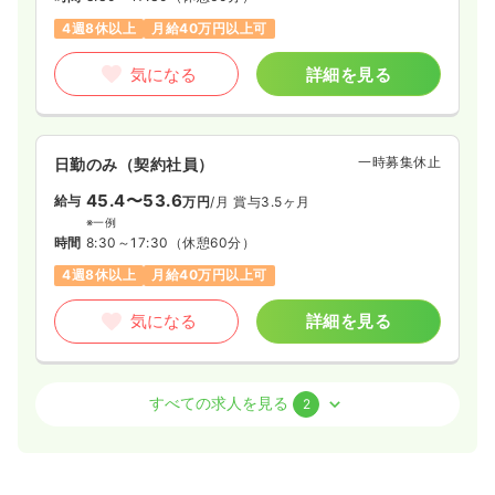
4週8休以上
月給40万円以上可
気になる
詳細を見る
一時募集休止
日勤のみ（契約社員）
45.4〜53.6
給与
万円
/月
賞与3.5ヶ月
※一例
時間
8:30～17:30
（休憩60分）
4週8休以上
月給40万円以上可
気になる
詳細を見る
その他
訪問看護
正看護師
すべての求人を見る
2
一時募集休止
日勤のみ（常勤）
35.3〜43.7
給与
万円
/月
賞与3.5ヶ月