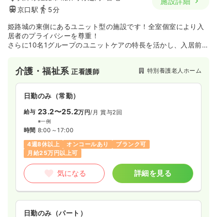
施設詳細
27.2〜29.3
給与
万円
/月
賞与2ヶ月
京口駅
5分
※一例
時間
8:45～17:30
姫路城の東側にあるユニット型の施設です！全室個室により入
日祝休み
4週8休以上
オンコールあり
ブランク可
居者のプライバシーを尊重！
第二新卒可
月給29万円以上可
さらに10名1グループのユニットケアの特長を活かし、入居前の
家庭生活の連続したものとなるよう配慮しながら自主的な日常
気になる
詳細を見る
生活を営むことを支援しています。
介護・福祉系
特別養護老人ホーム
正看護師
日勤のみ（常勤）
一時募集休止
日勤のみ（パート）
23.2〜25.2
給与
万円
/月
賞与2回
給与
お問い合わせください
※一例
時間
8:45～17:30
時間
8:00～17:00
日祝休み
オンコールあり
ブランク可
第二新卒可
4週8休以上
オンコールあり
ブランク可
月給25万円以上可
気になる
詳細を見る
気になる
詳細を見る
透析
一般＋療養
正看護師
日勤のみ（パート）