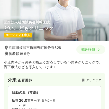
気になる
詳細を見る
医療法人社団誠実会川崎医院
どいこどもクリニック
一時募集休止
日勤のみ（パート）
エージェント求人
1,400
給与
時給
円〜
時間
8:30～17:15
兵庫県姫路市御国野町国分寺828
施設詳細
日祝休み
時給1,400円以上可
御着駅
5分
気になる
詳細を見る
小児内科から外科と幅広く対応している小児科クリニックで、
舌下療法なども導入しています♪
訪問看護
訪問看護
正看護師
外来
クリニック
正看護師
一時募集休止
日勤のみ（常勤）
日勤のみ（常勤）
23.7
給与
万円〜
/月
賞与3.4ヶ月
26.0
給与
万円〜
/月
賞与2ヶ月
※一例
※一例
時間
8:30～17:15