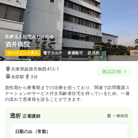
時給2,000円以上可
気になる
詳細を見る
医療法人社団みどりの会
一時募集休止
夜勤のみ（パート）
酒井病院
1,620
給与
時給
円〜
エージェント求人
電子カルテ
車通勤可
託児所
時間
16:30～9:00
（休憩90分）
時給1,600円以上可
兵庫県姫路市飾西412-1
施設詳細
余部駅
3分
気になる
詳細を見る
急性期から療養期までの治療を担っており、関連で訪問看護ス
テーションやサービス付き高齢者住宅を持っているため、一連
の流れで患者様を診ることができます。
その他
一般病院
正看護師
透析
一般病院
一時募集休止
正看護師
日勤のみ（常勤）
21.0〜27.0
給与
万円
/月
賞与70.0〜94.0万円
日勤のみ（常勤）
※一例