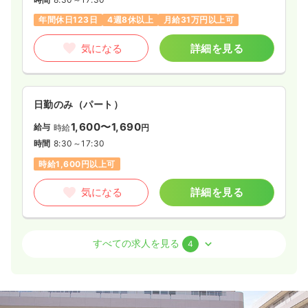
年間休日123日
4週8休以上
月給31万円以上可
気になる
詳細を見る
日勤のみ（パート）
1,600〜1,690
給与
時給
円
時間
8:30～17:30
時給1,600円以上可
気になる
詳細を見る
病棟
療養型病院
正看護師
すべての求人を見る
4
2交代（常勤）
21.8〜29.7
給与
万円
/月
賞与2回