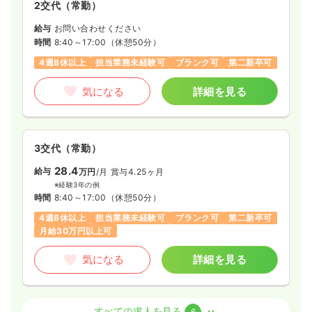
2交代（常勤）
一時募集休止
給与
お問い合わせください
日勤のみ（常勤）
時間
8:40～17:00
（休憩50分）
給与
お問い合わせください
4週8休以上
担当業務未経験可
ブランク可
第二新卒可
時間
8:30～17:30
（休憩60分）
年間休日120日
4週8休以上
第二新卒可
気になる
詳細を見る
気になる
詳細を見る
3交代（常勤）
28.4
一時募集休止
給与
2交代（常勤）
万円
/月
賞与4.25ヶ月
※経験3年の例
29.7〜37.6
給与
万円
/月
賞与3.4ヶ月
時間
8:40～17:00
（休憩50分）
※一例
4週8休以上
担当業務未経験可
ブランク可
第二新卒可
時間
8:30～17:30
（休憩60分）
月給30万円以上可
年間休日120日
4週8休以上
第二新卒可
月給37万円以上可
気になる
詳細を見る
気になる
詳細を見る
透析
一般病院
正看護師
すべての求人を見る
6