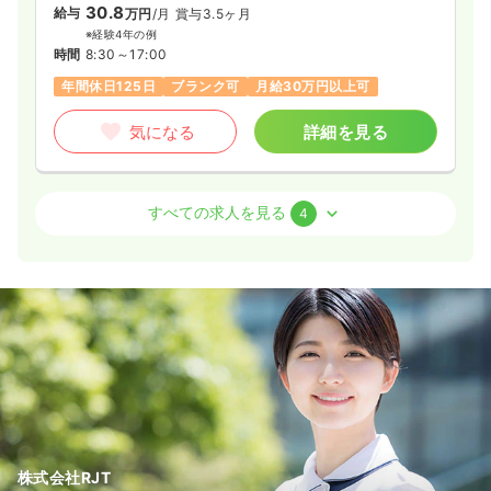
時間
8:35～17:20
30.8
給与
万円
/月
賞与3.5ヶ月
日祝休み
月給27万円以上可
※経験4年の例
時間
8:30～17:00
気になる
詳細を見る
年間休日125日
ブランク可
月給30万円以上可
気になる
詳細を見る
訪問看護
訪問看護
正看護師
すべての求人を見る
4
日勤のみ（常勤）
27.0
給与
万円
/月
賞与3.8ヶ月
※経験5年の例
時間
8:30～17:15
（休憩60分）
年間休日125日
4週8休以上
オンコールあり
月給27万円以上可
気になる
詳細を見る
株式会社RJT