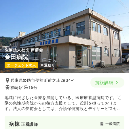
22.0〜27.4
給与
万円
/月
賞与3.5ヶ月
※一例
時間
8:30～17:30
（休憩60分）
日曜休み
月給27万円以上可
気になる
詳細を見る
医療法人社団 夢前会
金田病院
一時募集休止
日勤のみ（パート）
エージェント求人
車通勤可
1,430
給与
時給
円〜
時間
8:30～17:30
（休憩60分）
兵庫県姫路市夢前町前之庄2934-1
施設詳細
日曜休み
時給1,400円以上可
福崎駅
15分
気になる
詳細を見る
地域に根ざした医療を展開している、医療療養型病院です。近
隣の急性期病院からの後方支援として、役割を担っておりま
す。法人の夢前会としては、介護保健施設とデイサービスセン
ター・訪問看護ステーションを運営しており、一連した医療介
護サービスを提供しております。
病棟
一般病院
正看護師