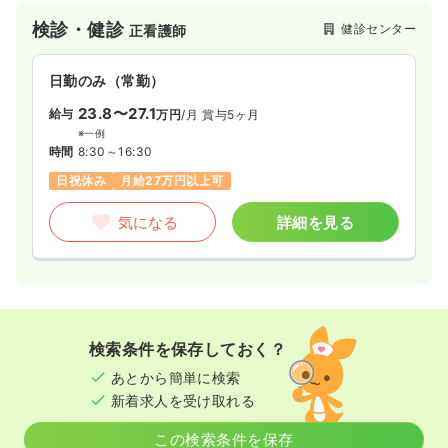
検診・健診
健診センター
正看護師
オペ室(手術室)
一般病院
正看護師
日勤のみ（常勤）
一時募集休止
日勤のみ（常勤）
23.8〜27.1
給与
万円
/月
賞与5ヶ月
27.8
給与
万円
/月
賞与4.5ヶ月
※一例
時間
8:30～16:30
※経験6年の例
時間
8:40～17:00
（休憩50分）
日祝休み
月給27万円以上可
4週8休以上
オンコールあり
担当業務未経験可
ブランク可
第二新卒可
月給27万円以上可
気になる
詳細を見る
気になる
詳細を見る
訪問看護
一般病院
正看護師
検索条件を保存しておく？
一時募集休止
日勤のみ（常勤）
あとから簡単に検索
新着求人を受け取れる
22.6〜27.6
給与
万円
/月
賞与4.5ヶ月
※一例
この検索条件を保存
時間
9:00～17:30
（休憩60分）