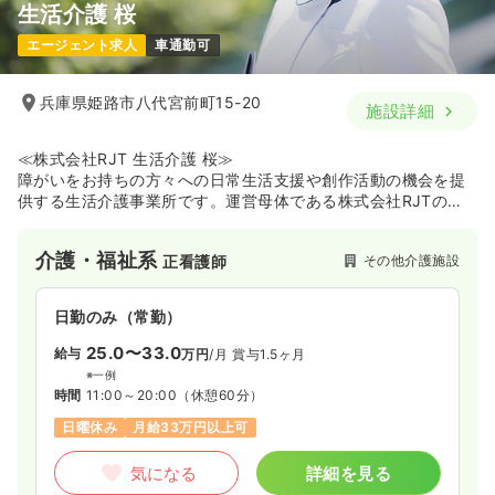
生活介護 桜
病棟
一般病院
正看護師
エージェント求人
車通勤可
一時募集休止
2交代（常勤）
兵庫県姫路市八代宮前町15-20
施設詳細
33.8
給与
万円
/月
賞与3.4ヶ月
※経験3年の例
時間
8:30～17:15
≪株式会社RJT 生活介護 桜≫
障がいをお持ちの方々への日常生活支援や創作活動の機会を提
年間休日125日
月給34万円以上可
供する生活介護事業所です。運営母体である株式会社RJTのも
と、利用者様の日々の健康管理を主軸とした看護業務を担って
気になる
詳細を見る
おり、一人ひとりの個性に寄り添った継続的な関わりを大切に
介護・福祉系
その他介護施設
正看護師
しています。
外来
一般病院
正看護師
日勤のみ（常勤）
25.0〜33.0
給与
万円
/月
賞与1.5ヶ月
一時募集休止
日勤のみ（常勤）
※一例
時間
11:00～20:00
（休憩60分）
25.0〜30.0
給与
万円
/月
※一例
日曜休み
月給33万円以上可
時間
8:00～16:45
気になる
詳細を見る
年間休日120日
4週8休以上
月給30万円以上可