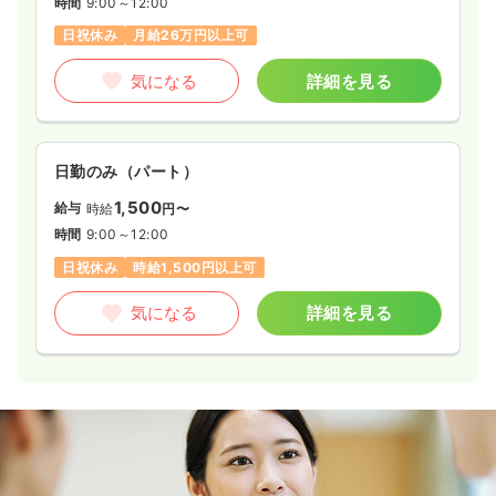
時間
9:00～12:00
月給23万円以上可
日祝休み
月給26万円以上可
気になる
詳細を見る
気になる
詳細を見る
検診・健診
健診センター
正看護師
日勤のみ（パート）
一時募集休止
日勤のみ（常勤）
1,500
給与
時給
円〜
給与
お問い合わせください
時間
9:00～12:00
時間
8:30～16:00
日祝休み
時給1,500円以上可
気になる
詳細を見る
気になる
詳細を見る
一時募集休止
日勤のみ（パート）
1,400
給与
時給
円〜
時間
8:30～12:30
（休憩45分）
時給1,400円以上可