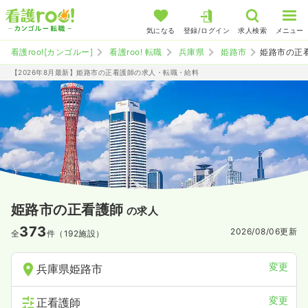
気になる
登録/ログイン
求人検索
メニュー
看護roo![カンゴルー]
看護roo! 転職
兵庫県
姫路市
姫路市の正
【2026年8月最新】姫路市の正看護師の求人・転職・給料
姫路市の正看護師
の求人
373
2026/08/06
更新
全
件（192施設）
変更
兵庫県姫路市
変更
正看護師