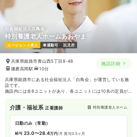
気になる
詳細を見る
社会福祉法人白鳥会
特別養護老人ホームあおやま
エージェント求人
車通勤可
託児所
兵庫県姫路市青山西5丁目8-48
施設詳細
播磨高岡駅
10分
兵庫県姫路市にある社会福祉法人「白鳥会」が運営している施
設です。
施設内には全8ユニットがあり、各ユニットには10名の定員が
設けられています。
アイランドキッチンやリフト付きの個浴を備え、リハビリスペ
介護・福祉系
特別養護老人ホーム
正看護師
ースも確保されています。
少人数で過ごすユニットケアを導入しており、個性と生活リズ
ムを大切にしています。
日勤のみ（常勤）
23.0〜28.4
給与
万円
/月
賞与3.5ヶ月