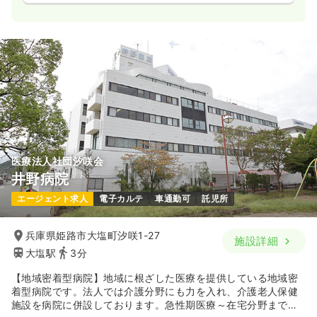
医療法人社団汐咲会
井野病院
エージェント求人
電子カルテ
車通勤可
託児所
兵庫県姫路市大塩町汐咲1-27
施設詳細
大塩駅
3分
【地域密着型病院】地域に根ざした医療を提供している地域密
着型病院です。法人では介護分野にも力を入れ、介護老人保健
施設を病院に併設しております。急性期医療～在宅分野まで、