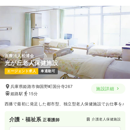
医療法人松浦会
光が丘老人保健施設
エージェント求人
車通勤可
兵庫県姫路市御国野町国分寺267
施設詳細
姫路駅
15分
西播で最初に発足した都市型、独立型老人保健施設でお仕事を♪
介護・福祉系
介護老人保健施設
正看護師