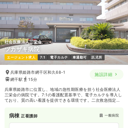
※一例
時間
8:30～17:30
（休憩60分）
年間休日123日
月給29万円以上可
気になる
詳細を見る
社会医療法人三栄会
外来
一般＋療養
正看護師
ツカザキ病院
エージェント求人
7:1
電子カルテ
車通勤可
託児所
日勤のみ（常勤）
22.2〜30.1
給与
万円
/月
賞与2回
兵庫県姫路市網干区和久68-1
施設詳細
※一例
網干駅
15分
時間
8:30～17:30
日祝休み
年間休日123日
担当業務未経験可
兵庫県姫路市に位置し、地域の急性期医療を担う社会医療法人
月給30万円以上可
三栄会の病院です。7:1の看護配置基準で、電子カルテを導入し
ており、質の高い看護を提供できる環境です。二次救急指定を
受けているため、地域に貢献したい方におすすめです。
気になる
詳細を見る
病棟
一般病院
正看護師
介護・福祉系
介護老人保健施設
正看護師