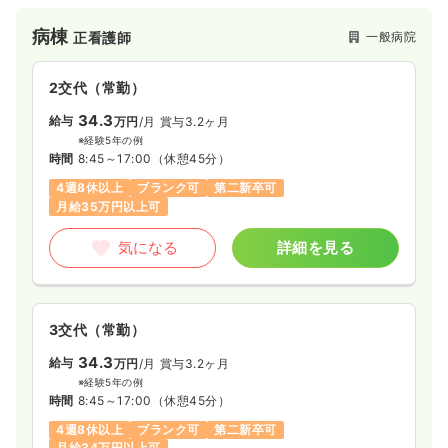
幅広く展開されている病院です。
病棟
一般病院
正看護師
2交代（常勤）
34.3
給与
万円
/月
賞与3.2ヶ月
※経験5年の例
時間
8:45～17:00
（休憩45分）
4週8休以上
ブランク可
第二新卒可
月給35万円以上可
気になる
詳細を見る
3交代（常勤）
34.3
給与
万円
/月
賞与3.2ヶ月
※経験5年の例
時間
8:45～17:00
（休憩45分）
4週8休以上
ブランク可
第二新卒可
月給34万円以上可