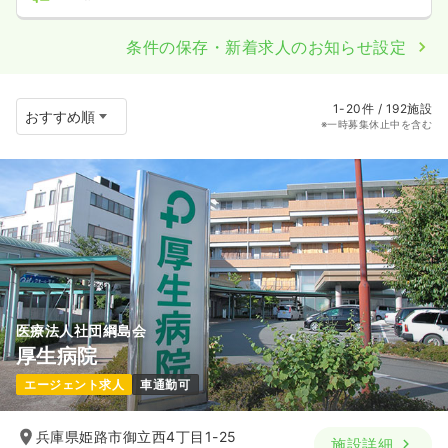
条件の保存・新着求人のお知らせ設定
1-20件 / 192施設
※一時募集休止中を含む
医療法人社団綱島会
厚生病院
エージェント求人
車通勤可
兵庫県姫路市御立西4丁目1-25
施設詳細