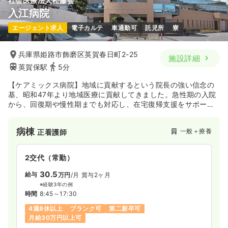
社会医療法人松藤会
入江病院
エージェント求人
電子カルテ
車通勤可
託児所
寮
兵庫県姫路市飾磨区英賀春日町2-25
施設詳細
英賀保駅
5分
【ケアミックス病院】地域に貢献するという院長の強い信念の
基、昭和47年より地域医療に貢献してきました。急性期の入院
から、回復期や慢性期までも対応し、在宅復帰支援をサポート
している地域に愛されている病院です。
病棟
一般＋療養
正看護師
2交代（常勤）
30.5
給与
万円
/月
賞与2ヶ月
※経験3年の例
時間
8:45～17:30
4週8休以上
ブランク可
第二新卒可
月給30万円以上可