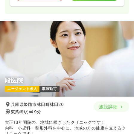
段医院
エージェント求人
車通勤可
兵庫県姫路市林田町林田20
施設詳細
東觜崎駅
9分
大正13年開院の、地域に根ざしたクリニックです！
内科・小児科・整形外科を中心に、地域の方の健康を支えるク
リニックです！