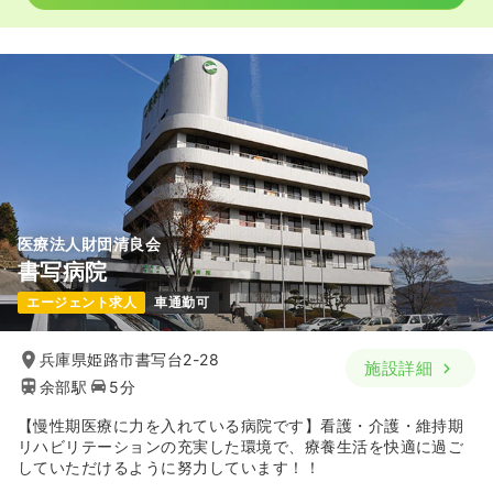
4週8休以上
オンコールあり
月給27万円以上可
気になる
詳細を見る
ICU系
一般病院
正看護師
一時募集休止
3交代（常勤）
医療法人財団清良会
給与
お問い合わせください
書写病院
時間
8:40～17:00
4週8休以上
エージェント求人
車通勤可
気になる
詳細を見る
兵庫県姫路市書写台2-28
施設詳細
余部駅
5分
【慢性期医療に力を入れている病院です】看護・介護・維持期
一時募集休止
日勤のみ（パート）
リハビリテーションの充実した環境で、療養生活を快適に過ご
していただけるように努力しています！！
給与
お問い合わせください
時間
8:40～17:00