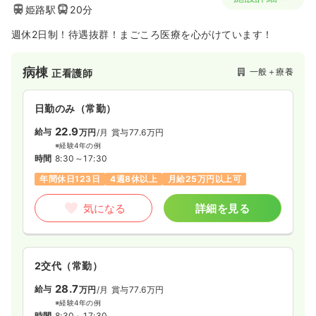
姫路駅
20分
週休2日制！待遇抜群！まごころ医療を心がけています！
病棟
一般＋療養
正看護師
日勤のみ（常勤）
22.9
給与
万円
/月
賞与77.6万円
※経験4年の例
時間
8:30～17:30
年間休日123日
4週8休以上
月給25万円以上可
気になる
詳細を見る
2交代（常勤）
28.7
給与
万円
/月
賞与77.6万円
※経験4年の例
時間
8:30～17:30