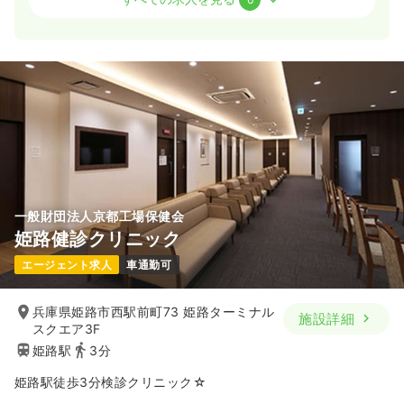
日勤のみ（常勤）
27.0
給与
万円
/月
賞与4.5ヶ月
※経験7年の例
時間
7:40～16:00
（休憩50分）
日曜休み
月給30万円以上可
気になる
詳細を見る
一般財団法人京都工場保健会
外来
一般病院
正看護師
姫路健診クリニック
エージェント求人
車通勤可
一時募集休止
日勤のみ（常勤）
給与
お問い合わせください
兵庫県姫路市西駅前町73 姫路ターミナル
施設詳細
時間
8:40～17:00
スクエア3F
4週8休以上
姫路駅
3分
姫路駅徒歩3分検診クリニック☆
気になる
詳細を見る