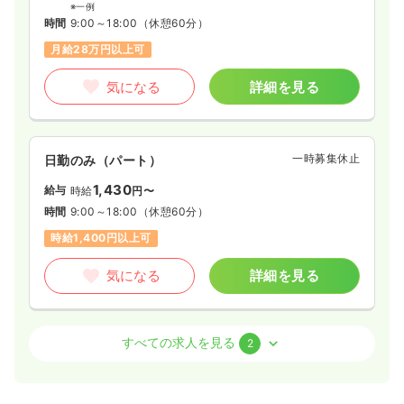
※一例
時間
9:00～18:00
（休憩60分）
月給28万円以上可
気になる
詳細を見る
一時募集休止
日勤のみ（パート）
1,430
給与
時給
円〜
時間
9:00～18:00
（休憩60分）
時給1,400円以上可
気になる
詳細を見る
介護・福祉系
デイケア・デイサービス
正看護師
すべての求人を見る
2
一時募集休止
日勤のみ（常勤）