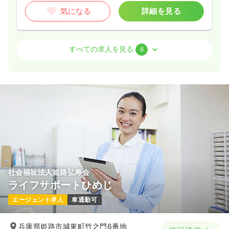
気になる
詳細を見る
外来
一般＋療養
正看護師
すべての求人を見る
6
2交代（常勤）
27.9
給与
万円〜
/月
賞与2ヶ月
※一例
時間
8:45～17:30
4週8休以上
ブランク可
第二新卒可
月給27万円以上可
気になる
詳細を見る
社会福祉法人姫路弘寿会
ライフサポートひめじ
オペ室(手術室)
一般＋療養
正看護師
エージェント求人
車通勤可
日勤のみ（常勤）
兵庫県姫路市城東町竹之門6番地