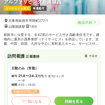
アルファリビング姫路城西
一時募集休止
日勤のみ（パート）
その他
一般＋療養
正看護師
エージェント求人
車通勤可
1,400
給与
時給
円〜
時間
8:30～17:30
（休憩60分）
一時募集休止
日勤のみ（常勤）
兵庫県姫路市琴岡町272-1
施設詳細
日曜休み
時給1,400円以上可
26.5
山陽姫路駅
16分
給与
万円〜
/月
賞与2ヶ月
※一例
気になる
詳細を見る
姫路市に位置する、全42室のサービス付き高齢者住宅です。建
時間
8:45～17:30
（休憩60分）
物内に通所介護事業所（デイサービス）を併設しています。近
日祝休み
月給26万円以上可
畿、中国、四国、九州を中心に有料老人ホーム、サービス付き
高齢者住宅を持ち、要支援～要介護5までの幅広い高齢者の生活
気になる
詳細を見る
を支えております。
訪問看護
サ高住
正看護師
日勤のみ（常勤）
21.8〜24.3
給与
万円
/月
賞与2.5ヶ月
※一例
時間
9:00～18:00
月給24万円以上可
気になる
詳細を見る