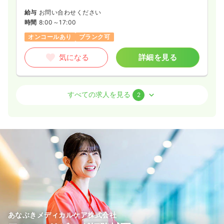
一時募集休止
日勤のみ（常勤）
給与
お問い合わせください
23.9〜26.0
給与
万円
/月
時間
8:00～17:00
※一例
オンコールあり
ブランク可
時間
7:45～17:30
日祝休み
月給26万円以上可
気になる
詳細を見る
気になる
詳細を見る
介護・福祉系
デイケア・デイサービス
正看護師
すべての求人を見る
2
検診・健診
一般＋療養
正看護師
一時募集休止
日勤のみ（常勤）
21.5〜26.5
一時募集休止
日勤のみ（常勤）
給与
万円
/月
賞与3ヶ月
※一例
21.9〜23.0
給与
万円
/月
賞与2ヶ月
時間
8:30～17:30
（休憩60分）
※一例
日曜休み
月給26万円以上可
時間
8:15～17:00
（休憩60分）
日祝休み
月給23万円以上可
気になる
詳細を見る
気になる
詳細を見る
あなぶきメディカルケア株式会社