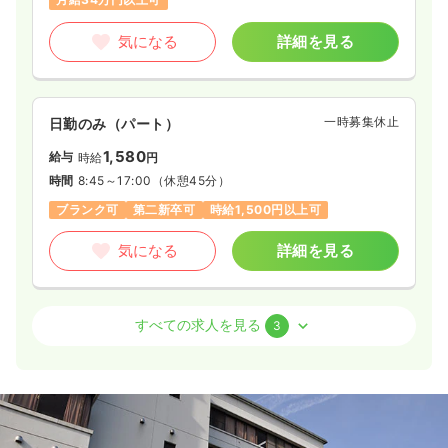
気になる
詳細を見る
一時募集休止
日勤のみ（パート）
1,580
給与
時給
円
時間
8:45～17:00
（休憩45分）
ブランク可
第二新卒可
時給1,500円以上可
気になる
詳細を見る
外来
一般病院
正看護師
すべての求人を見る
3
日勤のみ（パート）
1,150〜2,050
給与
時給
円
時間
8:45～17:00