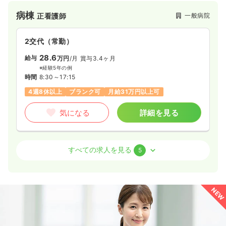
病棟
一般病院
正看護師
気になる
詳細を見る
2交代（常勤）
28.6
給与
万円
/月
賞与3.4ヶ月
※経験5年の例
時間
8:30～17:15
4週8休以上
ブランク可
月給31万円以上可
気になる
詳細を見る
外来
一般病院
正看護師
すべての求人を見る
5
一時募集休止
日勤のみ（常勤）
23.0〜26.0
給与
万円
/月
賞与2回
NEW
※一例
時間
8:30～17:15
日祝休み
月給26万円以上可