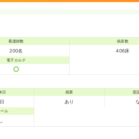
境
看護師数
病床数
200名
406床
電子カルテ
休日
残業
固
2日
あり
コール
し