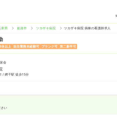
兵庫県
姫路市
ツカザキ病院
ツカザキ病院 病棟の看護師求人
勤
8休以上
担当業務未経験可
ブランク可
第二新卒可
栄会
院
 / 網干駅 徒歩15分
ださい