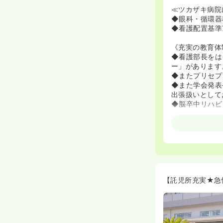
≪ツカザキ病院
◆眼科・循環器
◆看護配置基準
《充実の教育体
◆看護部長をは
ー」があります
◆またプリセプ
◆また学会発表
出張扱いとして
◆脳卒中リハビ
≪看護師さんが
◆各病棟にクラ
◆リハビリの送
≪ママさんナー
◆事務長が元看
す！
【託児所充実★急
◆託児所が充実
24時間対応は
す！
◆お休みの融通