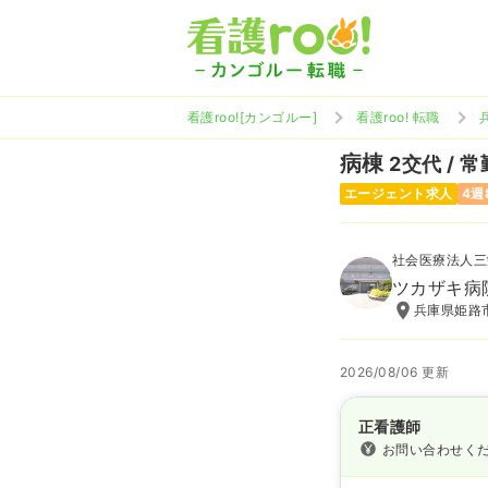
看護roo![カンゴルー]
看護roo! 転職
病棟
2交代 / 常
エージェント求人
4週
社会医療法人三
ツカザキ病
兵庫県姫路市
2026/08/06 更新
正看護師
お問い合わせく