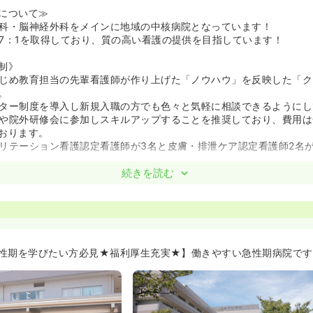
について≫
科・脳神経外科をメインに地域の中核病院となっています！
7：1を取得しており、質の高い看護の提供を目指しています！
制》
じめ教育担当の先輩看護師が作り上げた「ノウハウ」を反映した「ク
。
ター制度を導入し新規入職の方でも色々と気軽に相談できるようにし
や院外研修会に参加しスキルアップすることを推奨しており、費用は
おります。
リテーション看護認定看護師が3名と皮膚・排泄ケア認定看護師2名
看護業務に集中できる環境です☆≫
続きを読む
ークが3名ずつ、助手が5～6名ずつ配置されています！
迎は全てリハビリスタッフが行ってくれます！
スに優しい職場です！≫
護師なので、看護師にとって働きやすい環境作りをと様々なことに取
性期を学びたい方必見★福利厚生充実★】働きやすい急性期病院です
しています！
もちろん、学童のお子様にも対応しており、ママさんナースが安心し
が利きやすい職場です！