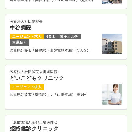
医療法人社団健裕会
中谷病院
エージェント求人
60床
電子カルテ
車通勤可
兵庫県姫路市
/ 飾磨駅（山陽電鉄本線） 徒歩5分
医療法人社団誠実会川崎医院
どいこどもクリニック
エージェント求人
兵庫県姫路市
/ 御着駅（ＪＲ山陽本線） 車5分
一般財団法人京都工場保健会
姫路健診クリニック