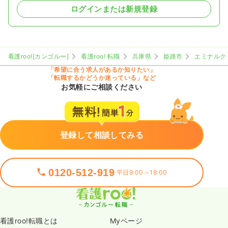
ログインまたは新規登録
看護roo![カンゴルー]
看護roo! 転職
兵庫県
姫路市
エミナルク
「希望に合う求人があるか知りたい」
「転職するかどうか迷っている」など
お気軽にご相談ください
登録して相談してみる
0120-512-919
平日9:00～18:00
看護roo!転職とは
Myページ