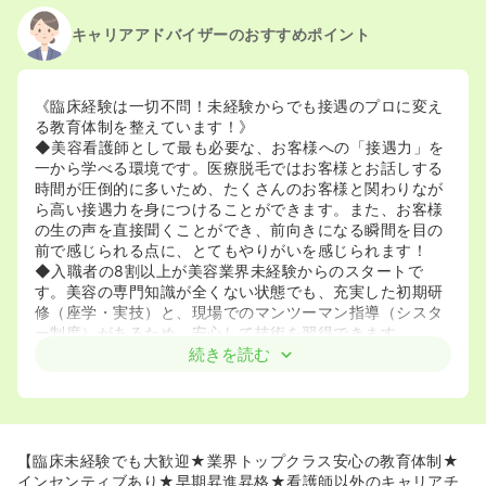
キャリアアドバイザーのおすすめポイント
《臨床経験は一切不問！未経験からでも接遇のプロに変え
る教育体制を整えています！》
◆美容看護師として最も必要な、お客様への「接遇力」を
一から学べる環境です。医療脱毛ではお客様とお話しする
時間が圧倒的に多いため、たくさんのお客様と関わりなが
ら高い接遇力を身につけることができます。また、お客様
の生の声を直接聞くことができ、前向きになる瞬間を目の
前で感じられる点に、とてもやりがいを感じられます！
◆入職者の8割以上が美容業界未経験からのスタートで
す。美容の専門知識が全くない状態でも、充実した初期研
修（座学・実技）と、現場でのマンツーマン指導（シスタ
ー制度）があるため、安心して技術を習得できます。
◆研修を終えて現場に配属された後でも、先輩方が優し
続きを読む
く、わからないことは聞きやすい環境です。マニュアルも
徹底されており、声掛け、手技、手順、物品、立ち位置な
どが細かく設定されているため、「オリジナルの手技」と
いった独自のやり方が発生しにくい環境です。また、習得
するべき手技については教育担当からイラストを用いて丁
【臨床未経験でも大歓迎★業界トップクラス安心の教育体制★
寧に説明があり、伴走しながら教えていただけます。毎日
インセンティブあり★早期昇進昇格★看護師以外のキャリアチ