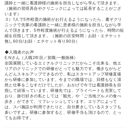
使用してお肌の表面に小さな穴を開け、肌が持つ自然治癒
護師と一緒に看護師様の施術を担当しながら学んで頂きます。
力を高めることで美肌に導く肌再生治療です！
（施術の習得具合やクリニックによっては延長することがござ
◆美容点滴（白玉点滴）とは：美容・美白・お肌の老化防
います）
止・健康維持など、肌荒れの回復や疲労回復が期待でき、
３）1人で5件程度の施術がお行えるようになったら、書ぞクリ
ダウンタイムがいらない美白治療です。グルタチオン成分
ニックで先輩の看護師と一緒に患者様の施術を担当しながら学
を高配合した点滴を血管内に直接送り込むため、効率よく
んで頂きます。5件程度施術が行えるようになったら、時間の短
成分を全身へ行き渡らせ、身体の内側から美肌・美白へと
縮を目指して頂きます。（施術の目安時間：お顔・エチケット
導きます！
無し60分/お顔・エチケット有り90分）
◆入職者のお声
E.Nさん（入職2年目／前職:一般病棟）
全国展開しているエミナルクリニックだからこそ出来る、他エ
リアのクリニックでの研修がとっても魅力です。働きながらど
んどんスキルアップできるので、私はスタートアップ研修直後
から研修に参加しています。今までの職場では、目標もなく漠
然と仕事をこなすだけでしたが、おかげで今では看護師長を目
指して頑張っています。研修先では、プライベートも充実して
おり、旅行好きの私としては「観光」や「ご当地グルメの食べ
歩き」ができて、リフレッシュしています。エリアによって
は、スパ施設が利用できたりと、自分磨きしているスタッフも
多いですよ。研修に参加すると、研修手当も頂けるので、とっ
てもお得です。