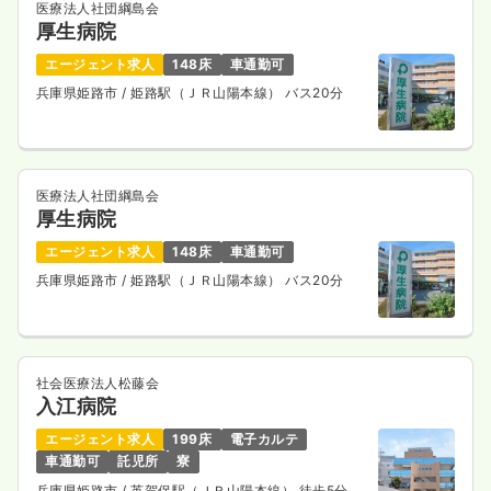
医療法人社団綱島会
厚生病院
エージェント求人
148床
車通勤可
兵庫県姫路市
/ 姫路駅（ＪＲ山陽本線） バス20分
医療法人社団綱島会
厚生病院
エージェント求人
148床
車通勤可
兵庫県姫路市
/ 姫路駅（ＪＲ山陽本線） バス20分
社会医療法人松藤会
入江病院
エージェント求人
199床
電子カルテ
車通勤可
託児所
寮
兵庫県姫路市
/ 英賀保駅（ＪＲ山陽本線） 徒歩5分