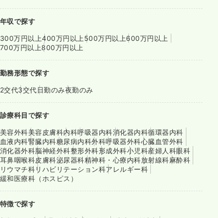
年収で探す
300万円以上
400万円以上
500万円以上
600万円以上
700万円以上
800万円以上
勤務形態で探す
2交代
3交代
日勤のみ
夜勤のみ
診療科目で探す
美容外科
美容皮膚科
内科
呼吸器内科
消化器内科
循環器内科
血液内科
腎臓内科
糖尿病内科
外科
呼吸器外科
心臓血管外科
消化器外科
脳神経外科
整形外科
形成外科
小児科
産婦人科
眼科
耳鼻咽喉科
皮膚科
泌尿器科
精神科・心療内科
放射線科
麻酔科
リウマチ科
リハビリテーション科
アレルギー科
緩和医療科（ホスピス）
特徴で探す