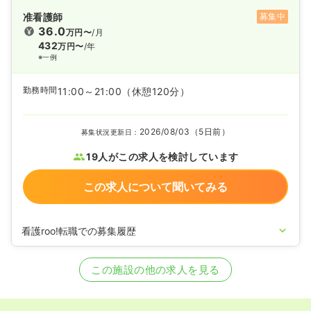
准看護師
募集中
36.0
万円〜
/月
432
万円〜
/年
※一例
勤務時間
11:00～21:00
（休憩120分）
2026/08/03（5日前）
募集状況更新日：
19人がこの求人を検討しています
この求人について聞いてみる
看護roo!転職での募集履歴
2024/08/02
正・准看護師の募集を開始
2023/07/27
正・准看護師の募集を休止
この施設の他の求人を見る
2021/08/02
正・准看護師を募集中