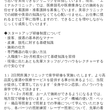
う思いを実現できるクリニックを目指しています。現在、「エ
◆現場での看護師業務だけでなく、ご自身の適性と実績次
ミナルクリニック」では、医療脱毛や医療痩身などの施術をお
第で「店舗リーダー」「インストラクター（教育専門）」
任せする看護師・准看護師を募集しています。美容クリニック
「カウンセラー」「運営本部（マーケティング等）」への
での経験や美容の知識がなくても心配いりません。お仕事に慣
キャリアチェンジが可能です！
れるまでは丁寧に指導しますので、できることを増やしながら
◆ノルマは一切ございませんが、個人の頑張りがしっかり
じっくり成長していけます。
給与に還元される成果報酬型のインセンティブ制度（物販
や継続メニューの獲得など）が整っています。昇進と成果
◆スタートアップ研修制度について
の掛け合わせにより、ゆくゆくは年収700万円〜800万円
・接客、接遇の基本的なマナー
といった高収入を目指すことも十分に可能な環境です。
・皮膚、脱毛に対する基礎知識
・施術の仕方
《エミナルクリニックの美容医療とは？★》
・専門機器の取り扱い方法
◆美容脱毛以外に美容医療も行っております！ハイフ・ダ
・入職後1～2か月程度かけて基礎知識を習得
ーマペン・美容点滴の3つを導入しており、美容医療を通
・現場に出たあとも先輩スタッフがノウハウをレクチャーする
してお肌にお悩みがあるお客様をトータルサポートしてい
ので安心です
ます！
◆ハイフ（HIFU）とは：高密度焦点式超音波を用いた施術
１）2日間所属クリニックで座学研修を実施いたします。より高
です。これまでは外科手術でしかアプローチできなかった
品質な接遇や医療サービスを提供する事が出来るように、当院
SMAS筋膜に直接作用させることが可能で、たるみのもと
が提供して運営しております「全身サロン恋肌」のノウハウを
になる肌や皮下組織の緩みに対して、土台となる筋膜層か
座学で学んで頂きます。
ら引き締める治療法です！
２）1～2ヶ月程度、お一人で施術ができるようになるまでは、
◆ダーマペンとは：ニキビ跡・毛穴の開き・小じわなどの
地方院で研修を行います。シェーピング・機械の使い方・ベッ
お肌のお悩みの改善が期待でき、ダウンタイムが短いエイ
ド・備品等照射まで照射までの準備について学んでいただきな
ジングケア治療です。髪の毛よりもさらに細い超極細針を
がら、各パーツの照射練習・レーザー照射について、先輩の看