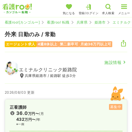
気になる
登録/ログイン
求人検索
メニュー
看護roo![カンゴルー]
看護roo! 転職
兵庫県
姫路市
エミナルク
外来
日勤のみ / 常勤
エージェント求人
4週8休以上
第二新卒可
月給36万円以上可
施設情報
エミナルクリニック姫路院
兵庫県姫路市 / 姫路駅 徒歩3分
2026/08/03 更新
正看護師
募集中
36.0
万円〜
/月
432
万円〜
/年
※一例