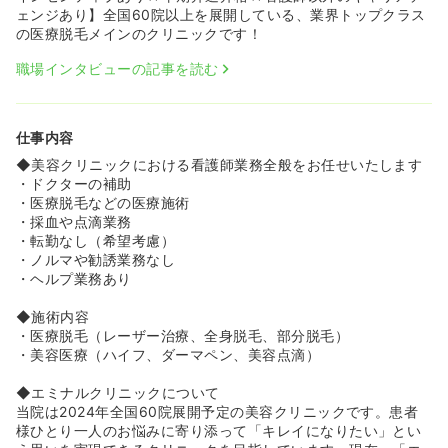
先輩との振り返りの時間も設けられているため、自宅に持
ェンジあり】全国60院以上を展開している、業界トップクラス
ち帰っての勉強も少なくなっています。
の医療脱毛メインのクリニックです！
《残業ほぼナシ×最大5連休！夜勤なしの無理ないシフト
職場インタビューの記事を読む
で、プライベートも充実します♪》
◆完全予約制のため残業はほとんどなく、夜勤もないた
め、身体的・精神的な負担を大きく軽減できます。希望休
仕事内容
や有給休暇も取得しやすく、オンオフのメリハリをつけて
働くことが可能です。冬の閑散期には、最大5連休を取得
◆美容クリニックにおける看護師業務全般をお任せいたします
したり、週末に連休を取ったりなど、時期によってプライ
・ドクターの補助
ベートを重視した働き方も可能です！
・医療脱毛などの医療施術
◆現場スタッフからの意見を考慮し、2025年から早番・
・採血や点滴業務
遅番制度を導入して拘束時間を短縮した働き方も準備して
・転勤なし（希望考慮）
おります！
・ノルマや勧誘業務なし
◆最大90％OFFの職員割引制度を利用して、自分自身の身
・ヘルプ業務あり
だしなみや美容への投資もできるため、働きながら自信を
つけていくことができます。
◆施術内容
・医療脱毛（レーザー治療、全身脱毛、部分脱毛）
《圧倒的なスピード昇進と、頑張りが直結する高収入・イ
・美容医療（ハイフ、ダーマペン、美容点滴）
ンセンティブ制度！》
◆年齢や社歴に関係なく、最短9ヶ月〜1年程度でリーダー
◆エミナルクリニックについて
職へのスピード昇進が可能です。実際に20代半ばでリーダ
当院は2024年全国60院展開予定の美容クリニックです。患者
ーとして活躍し、経営的視点を持ってクリニック運営を牽
様ひとり一人のお悩みに寄り添って「キレイになりたい」とい
引しているスタッフも多数在籍しています。