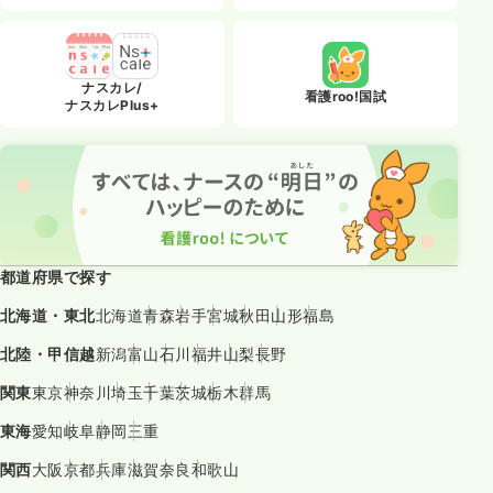
ナスカレ/
看護roo!国試
ナスカレPlus+
都道府県で探す
北海道・東北
北海道
青森
岩手
宮城
秋田
山形
福島
北陸・甲信越
新潟
富山
石川
福井
山梨
長野
関東
東京
神奈川
埼玉
千葉
茨城
栃木
群馬
東海
愛知
岐阜
静岡
三重
関西
大阪
京都
兵庫
滋賀
奈良
和歌山