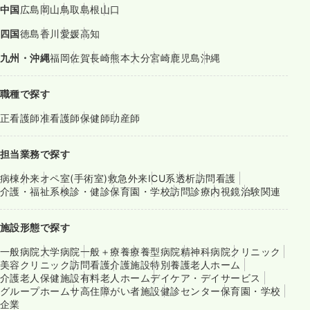
中国
広島
岡山
鳥取
島根
山口
四国
徳島
香川
愛媛
高知
九州・沖縄
福岡
佐賀
長崎
熊本
大分
宮崎
鹿児島
沖縄
職種で探す
正看護師
准看護師
保健師
助産師
担当業務で探す
病棟
外来
オペ室(手術室)
救急外来
ICU系
透析
訪問看護
介護・福祉系
検診・健診
保育園・学校
訪問診療
内視鏡
治験関連
施設形態で探す
一般病院
大学病院
一般＋療養
療養型病院
精神科病院
クリニック
美容クリニック
訪問看護
介護施設
特別養護老人ホーム
介護老人保健施設
有料老人ホーム
デイケア・デイサービス
グループホーム
サ高住
障がい者施設
健診センター
保育園・学校
企業