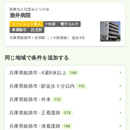
医療法人社団みどりの会
酒井病院
エージェント求人
116床
電子カルテ
車通勤可
託児所
兵庫県姫路市
/ 余部駅（ＪＲ姫新線） 徒歩3分
同じ地域で条件を追加する
兵庫県姫路市
×
4週8休以上
149
兵庫県姫路市
×
駅徒歩５分以内
119
兵庫県姫路市
×
外来
110
兵庫県姫路市
×
正看護師
375
兵庫県姫路市
×
准看護師
199