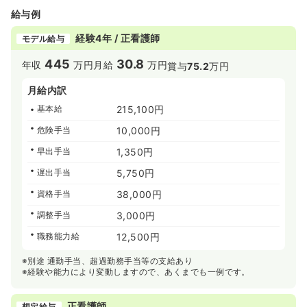
給与例
経験4年 / 正看護師
モデル給与
445
30.8
年収
万円
月給
万円
賞与
75.2
万円
月給内訳
基本給
215,100円
危険手当
10,000円
早出手当
1,350円
遅出手当
5,750円
資格手当
38,000円
調整手当
3,000円
職務能力給
12,500円
※別途 通勤手当、超過勤務手当等の支給あり
※経験や能力により変動しますので、あくまでも一例です。
正看護師
想定給与