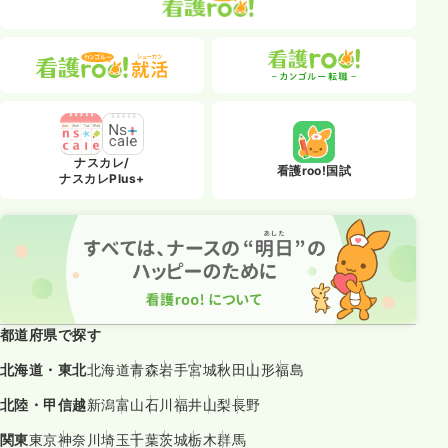
ナスカレ/
看護roo!国試
ナスカレPlus+
都道府県で探す
北海道・東北
北海道
青森
岩手
宮城
秋田
山形
福島
北陸・甲信越
新潟
富山
石川
福井
山梨
長野
関東
東京
神奈川
埼玉
千葉
茨城
栃木
群馬