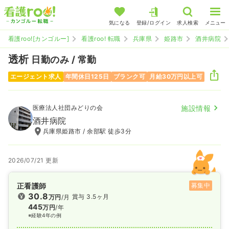
気になる
登録/ログイン
求人検索
メニュー
看護roo![カンゴルー]
看護roo! 転職
兵庫県
姫路市
酒井病院
透析
日勤のみ / 常勤
エージェント求人
年間休日125日
ブランク可
月給30万円以上可
医療法人社団みどりの会
施設情報
酒井病院
兵庫県姫路市 / 余部駅 徒歩3分
2026/07/21 更新
正看護師
募集中
30.8
賞与 3.5ヶ月
万円
/月
445
万円
/年
※経験4年の例