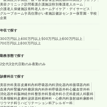
美容クリニック
訪問看護
介護施設
特別養護老人ホーム
介護老人保健施設
有料老人ホーム
デイケア・デイサービス
グループホーム
サ高住
障がい者施設
健診センター
保育園・学校
企業
年収で探す
300万円以上
400万円以上
500万円以上
600万円以上
700万円以上
800万円以上
勤務形態で探す
2交代
3交代
日勤のみ
夜勤のみ
診療科目で探す
美容外科
美容皮膚科
内科
呼吸器内科
消化器内科
循環器内科
血液内科
腎臓内科
糖尿病内科
外科
呼吸器外科
心臓血管外科
消化器外科
脳神経外科
整形外科
形成外科
小児科
産婦人科
眼科
耳鼻咽喉科
皮膚科
泌尿器科
精神科・心療内科
放射線科
麻酔科
リウマチ科
リハビリテーション科
アレルギー科