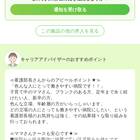
2023/10/02
正看護師の募集を開始
2023/03/14
正・准看護師の募集を休止
通知を受け取る
2022/03/25
正・准看護師の募集を開始
2022/03/04
正・准看護師の募集を休止
この施設の他の求人を見る
キャリアアドバイザーのおすすめポイント
≪看護部長さんからのアピールポイント★≫
「色んな人にとって働きやすい病院です！！」
子育て中のママさん、ブランクのある方、定年まで永く続
けたい人、新卒の方。
色んな立場、年齢層の方がいらっしゃいます。
どの立場の人にとっても働きやすい病院にしたい、という
看護部長様のお気持ちは強く、その結果様々な取り組みを
行っておられます。
≪ママさんナースも安心です★≫
■病院から徒歩圏内に綺麗で広い託児所をお持ちです。