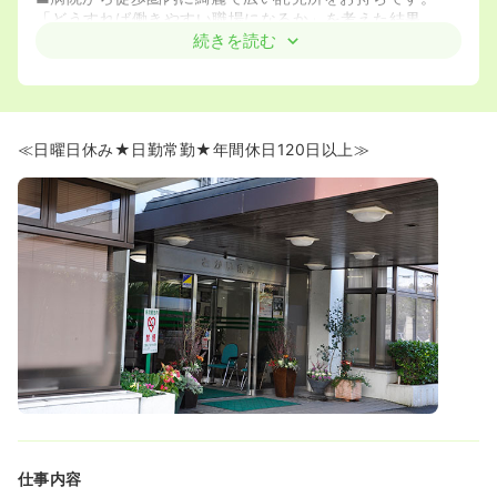
「どうすれば働きやすい職場になるか」を考えた結果、
2015年4月から夜間保育もおこなうことになりました。
続きを読む
■短時間正社員制度により、勤続後は常勤でも時短勤務が
可能です。育児・介護休業後も復職しやすい環境となって
います。
≪プライベートとの両立も可能です★≫
≪日曜日休み★日勤常勤★年間休日120日以上≫
■残業は少なく、月5時間程度です。
■日曜日は固定でお休みです。
■年末年始、ゴールデンウィークも休みため、ご家族とお
休みをあわせることができます。
仕事内容