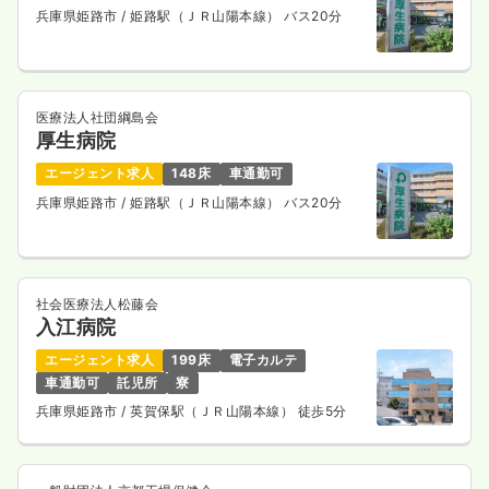
兵庫県姫路市
/ 姫路駅（ＪＲ山陽本線） バス20分
一時募集休止
日勤のみ（常勤）
25.0〜30.0
給与
万円
/月
※一例
時間
8:00～16:45
医療法人社団綱島会
厚生病院
年間休日120日
4週8休以上
月給30万円以上可
エージェント求人
148床
車通勤可
気になる
詳細を見る
兵庫県姫路市
/ 姫路駅（ＪＲ山陽本線） バス20分
一時募集休止
日勤のみ（パート）
社会医療法人松藤会
1,600
給与
時給
円〜
入江病院
時間
8:00～16:45
エージェント求人
199床
電子カルテ
時給1,600円以上可
車通勤可
託児所
寮
兵庫県姫路市
/ 英賀保駅（ＪＲ山陽本線） 徒歩5分
気になる
詳細を見る