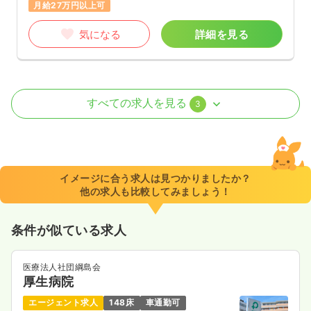
月給27万円以上可
気になる
詳細を見る
病棟
一般病院
正・准看護師
すべての求人を見る
3
一時募集休止
2交代（常勤）
33.8
給与
万円
/月
賞与3.4ヶ月
※経験3年の例
イメージに合う求人は見つかりましたか？
時間
8:30～17:15
他の求人も比較してみましょう！
年間休日125日
月給34万円以上可
条件が似ている求人
気になる
詳細を見る
医療法人社団綱島会
厚生病院
外来
一般病院
正・准看護師
エージェント求人
148床
車通勤可