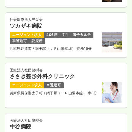
社会医療法人三栄会
ツカザキ病院
エージェント求人
406床
7:1
電子カルテ
車通勤可
託児所
兵庫県姫路市
/ 網干駅（ＪＲ山陽本線） 徒歩15分
医療法人社団健樹会
ささき整形外科クリニック
エージェント求人
車通勤可
兵庫県揖保郡太子町
/ 網干駅（ＪＲ山陽本線） 車8分
医療法人社団健裕会
中谷病院