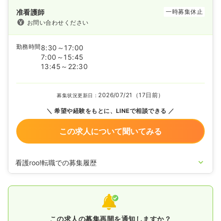
准看護師
一時募集休止
お問い合わせください
勤務時間
8:30～17:00
7:00～15:45
13:45～22:30
2026/07/21（17日前）
募集状況更新日：
希望や経験をもとに、LINEで相談できる
この求人について聞いてみる
看護roo!転職での募集履歴
2026/06/30
正看護師の募集を開始
2026/01/21
正・准看護師の募集を休止
2024/09/19
正・准看護師の募集を開始
2024/04/10
正看護師の募集を休止
2024/04/02
正看護師の募集を開始
この求人の募集再開を通知しますか？
2023/12/05
正看護師の募集を休止