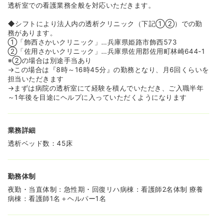
透析室での看護業務全般を対応いただきます。
◆シフトにより法人内の透析クリニック（下記①②）での勤
務があります。
①「飾西さかいクリニック」…兵庫県姫路市飾西573
②「佐用さかいクリニック」…兵庫県佐用郡佐用町林崎644-1
※②の場合は別途手当あり
→この場合は『8時～16時45分』の勤務となり、月6回くらいを
担当いただきます
→まずは病院の透析室にて経験を積んでいただき、ご入職半年
～1年後を目途にヘルプに入っていただくようになります
業務詳細
透析ベッド数：45床
勤務体制
夜勤・当直体制：急性期・回復リハ病棟：看護師2名体制 療養
病棟：看護師1名＋ヘルパー1名