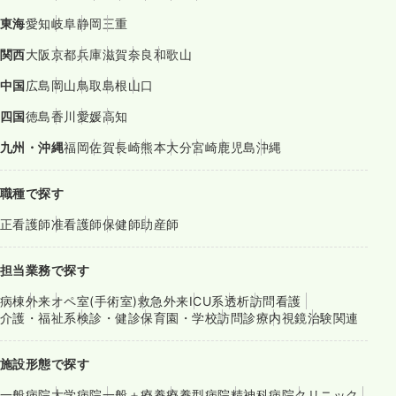
東海
愛知
岐阜
静岡
三重
関西
大阪
京都
兵庫
滋賀
奈良
和歌山
中国
広島
岡山
鳥取
島根
山口
四国
徳島
香川
愛媛
高知
九州・沖縄
福岡
佐賀
長崎
熊本
大分
宮崎
鹿児島
沖縄
職種で探す
正看護師
准看護師
保健師
助産師
担当業務で探す
病棟
外来
オペ室(手術室)
救急外来
ICU系
透析
訪問看護
介護・福祉系
検診・健診
保育園・学校
訪問診療
内視鏡
治験関連
施設形態で探す
一般病院
大学病院
一般＋療養
療養型病院
精神科病院
クリニック