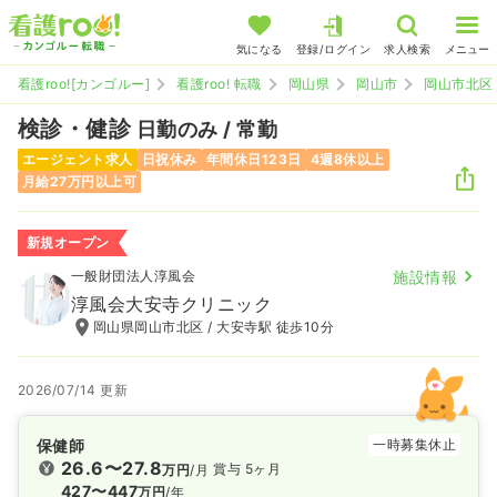
気になる
登録/ログイン
求人検索
メニュー
看護roo![カンゴルー]
看護roo! 転職
岡山県
岡山市
岡山市北区
検診・健診
日勤のみ / 常勤
エージェント求人
日祝休み
年間休日123日
4週8休以上
月給27万円以上可
新規オープン
一般財団法人淳風会
施設情報
淳風会大安寺クリニック
岡山県岡山市北区 / 大安寺駅 徒歩10分
2026/07/14 更新
保健師
一時募集休止
26.6〜27.8
賞与 5ヶ月
万円
/月
427〜447
万円
/年