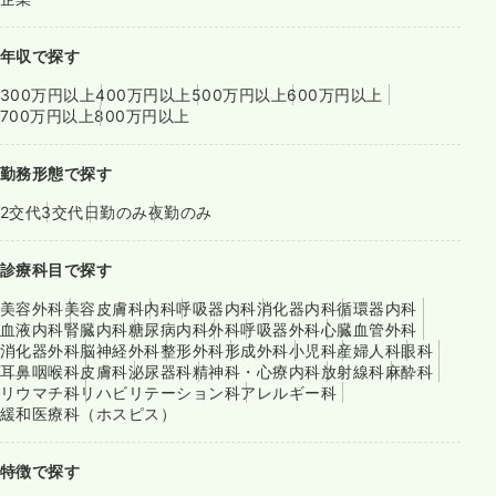
年収で探す
300万円以上
400万円以上
500万円以上
600万円以上
700万円以上
800万円以上
勤務形態で探す
2交代
3交代
日勤のみ
夜勤のみ
診療科目で探す
美容外科
美容皮膚科
内科
呼吸器内科
消化器内科
循環器内科
血液内科
腎臓内科
糖尿病内科
外科
呼吸器外科
心臓血管外科
消化器外科
脳神経外科
整形外科
形成外科
小児科
産婦人科
眼科
耳鼻咽喉科
皮膚科
泌尿器科
精神科・心療内科
放射線科
麻酔科
リウマチ科
リハビリテーション科
アレルギー科
緩和医療科（ホスピス）
特徴で探す