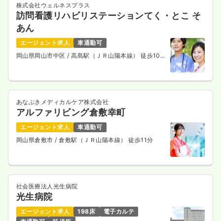
株式会社ウェルネスプラス
訪問看護リハビリステーションてく・とこ そ
あん
エージェント求人
車通勤可
岡山県岡山市中区
/ 高島駅（ＪＲ山陽本線） 徒歩10
分
あなぶきメディカルケア株式会社
アルファリビング倉敷幸町
エージェント求人
車通勤可
岡山県倉敷市
/ 倉敷駅（ＪＲ山陽本線） 徒歩11分
社会医療法人光生病院
光生病院
エージェント求人
198床
電子カルテ