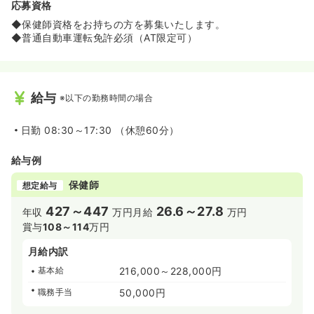
◆オンコール対応も一切ございませんので、退勤後の時間
応募資格
をゆっくりと過ごすことが可能です！
◆保健師資格をお持ちの方を募集いたします。
◆普通自動車運転免許必須（AT限定可）
≪賞与5.0ヶ月分！安定した高収入を目指せる環境です≫
◆年収427万円以上と高水準な給与に加え、昨年度の賞与
実績は5.0ヶ月分と頑張りがしっかりと評価されます！
◆ご家族も含めた医療費補助や育児費用補助など、大手法
人ならではの充実した福利厚生が魅力です。
給与
※以下の勤務時間の場合
≪希少な保健師求人！予防医療のスペシャリストを目指せ
日勤
08:30～17:30 （休憩60分）
ます≫
◆健診センターや巡回健診での業務を通じて、地域の方々
給与例
の健康管理や予防医療に深く貢献できるやりがいのあるお
仕事です！
保健師
想定給与
◆自己啓発支援制度が整っているため、入職後もスキルア
ップを目指しながら長く安心して働ける環境がございま
427～447
26.6～27.8
年収
万円
月給
万円
す。
賞与
108～114
万円
月給内訳
基本給
216,000～228,000円
職務手当
50,000円