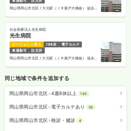
車通勤可
託児所
岡山県岡山市北区
/ 大元駅（ＪＲ瀬戸大橋線） 徒歩
13分
社会医療法人光生病院
光生病院
エージェント求人
198床
電子カルテ
車通勤可
託児所
岡山県岡山市北区
/ 大元駅（ＪＲ瀬戸大橋線） 徒歩
13分
同じ地域で条件を追加する
岡山県岡山市北区
×
4週8休以上
140
岡山県岡山市北区
×
電子カルテあり
56
岡山県岡山市北区
×
検診・健診
4