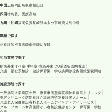
中国
広島
岡山
鳥取
島根
山口
四国
徳島
香川
愛媛
高知
九州・沖縄
福岡
佐賀
長崎
熊本
大分
宮崎
鹿児島
沖縄
職種で探す
正看護師
准看護師
保健師
助産師
担当業務で探す
病棟
外来
オペ室(手術室)
救急外来
ICU系
透析
訪問看護
介護・福祉系
検診・健診
保育園・学校
訪問診療
内視鏡
治験関連
施設形態で探す
一般病院
大学病院
一般＋療養
療養型病院
精神科病院
クリニック
美容クリニック
訪問看護
介護施設
特別養護老人ホーム
介護老人保健施設
有料老人ホーム
デイケア・デイサービス
グループホーム
サ高住
障がい者施設
健診センター
保育園・学校
企業