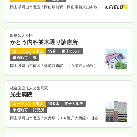
岡山県岡山市北区
/ 岡山駅前駅（岡山電軌東山本線）
徒歩14分
医療法人社団
かとう内科並木通り診療所
エージェント求人
19床
電子カルテ
車通勤可
寮
岡山県岡山市南区
/ 備前西市駅（ＪＲ瀬戸大橋線） 車
10分
社会医療法人光生病院
光生病院
エージェント求人
198床
電子カルテ
車通勤可
託児所
岡山県岡山市北区
/ 大元駅（ＪＲ瀬戸大橋線） 徒歩
13分