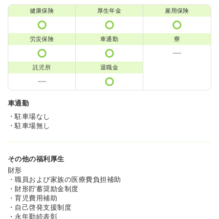
健康保険
厚生年金
雇用保険
労災保険
車通勤
寮
託児所
退職金
車通勤
・駐車場なし
・駐車場無し
その他の福利厚生
財形
・職員および家族の医療費負担補助
・財形貯蓄奨励金制度
・育児費用補助
・自己啓発支援制度
・永年勤続表彰