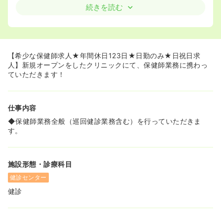
り、魅力的な福利厚生がたくさんございます。
続きを読む
◆がん検診 全額費用補助：乳がん検診をはじめとする各種
がん検診を自己負担金なしで受診できるように費用補助が
ございます。女性は20 歳以上から子宮がん検診も受診可
能となり、一般的な健康診断や生活習慣病予防健診（大腸
がん含む）も福利厚生から受診が可能です。
【希少な保健師求人★年間休日123日★日勤のみ★日祝日求
◆ロングライフサポート制度：三大疾病保険制度として、
人】新規オープンをしたクリニックにて、保健師業務に携わっ
がん、急性心筋梗塞、脳卒中の三大疾病になった際の見舞
ていただきます！
金として100 万円支払われます。また、病気やケガで入院
した時、1日につき3,000 円給付される無配当団体医療保
険もございます。
仕事内容
◆医療費補助制度：職員本人の体調不良時の受診などにか
かる医療費を全額補助して頂くことが可能です。
◆保健師業務全般（巡回健診業務含む）を行っていただきま
◆子育て家庭へのバックアップとして、時短勤務制度など
す。
の勤務体制の改善や、復帰後2年間の育児費用補助（保育
所費用の補助）26,000 円/ 月がございます。
◆物価高対策として、給食弁当代が実質無償などのユニー
施設形態・診療科目
クな福利厚生もございます！
健診センター
≪年間休日123日！オンオフのメリハリをつけて働けます
健診
≫
◆日勤のみの勤務で日曜・祝日は固定でお休みのため、週
末の予定が立てやすくプライベートも充実させられます。