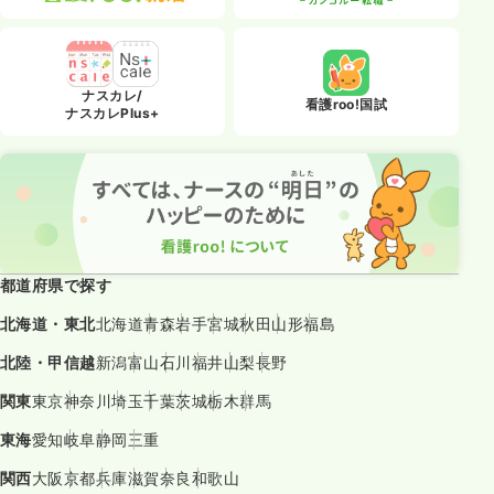
ナスカレ/
看護roo!国試
ナスカレPlus+
都道府県で探す
北海道・東北
北海道
青森
岩手
宮城
秋田
山形
福島
北陸・甲信越
新潟
富山
石川
福井
山梨
長野
関東
東京
神奈川
埼玉
千葉
茨城
栃木
群馬
東海
愛知
岐阜
静岡
三重
関西
大阪
京都
兵庫
滋賀
奈良
和歌山