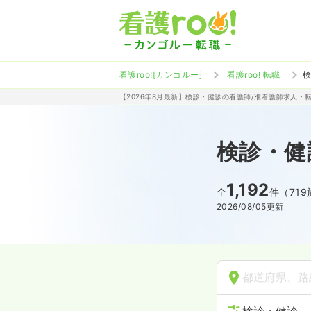
看護roo![カンゴルー]
看護roo! 転職
【2026年8月最新】検診・健診の看護師/准看護師求人・
検診・健
1,192
全
件（71
2026/08/05
更新
都道府県、路