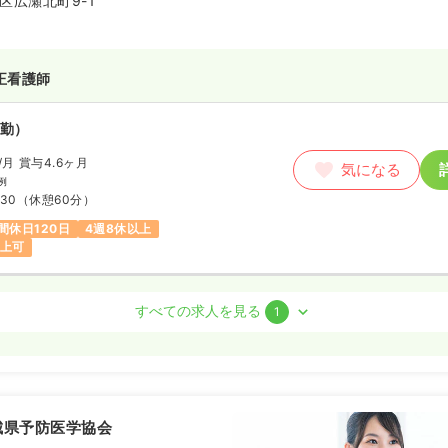
区広瀬北町9-1
正看護師
勤）
/月
賞与4.6ヶ月
気になる
例
:30
（休憩60分）
間休日120日
4週8休以上
以上可
保健師
すべての求人を見る
1
勤）
8.0
万円
/月
賞与4ヶ月
気になる
城県予防医学協会
:30