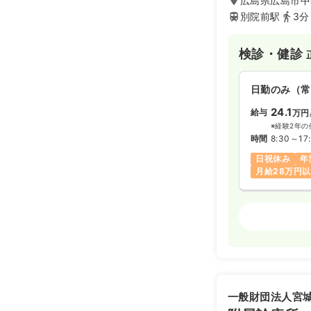
広島県広島市中
別院前駅
3分
検診・健診
日勤のみ（常
24.1
給与
万円
※経験2年の
時間
8:30～17
日祝休み
年
月給28万円
検診・健診
日勤のみ（常
24.0〜2
給与
※一例
一般財団法人宮
時間
8:30～17