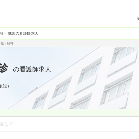
検診・健診の看護師求人
転職・給料
診
の看護師求人
9施設）
線など