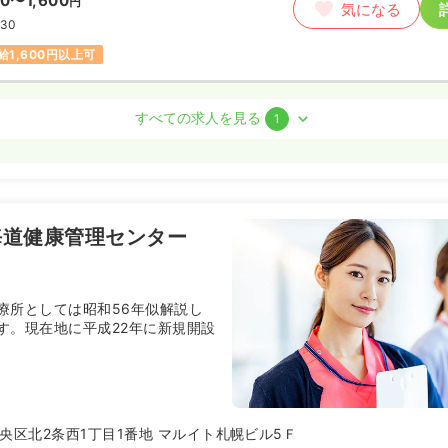
50〜1,600
円
気になる
:30
給1,600円以上可
正看護師
すべての求人を見る
1
ート）
50〜1,600
円
気になる
:30
海道健康管理センター
ランク可
時給1,600円以上可
療所としては昭和56年似解説し
す。現在地に平成22年に新規開設
央区北2条西1丁目1番地 マルイト札幌ビル5Ｆ