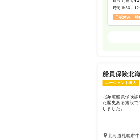
1,4
給与
時給
時間
8:30～12
日祝休み
時
検診・健診
日勤のみ（パ
1,4
給与
時給
時間
8:30～12
船員保険北
日祝休み
ブ
エージェント求人
北海道船員保険診
た歴史ある施設で
しました。
北海道札幌市中