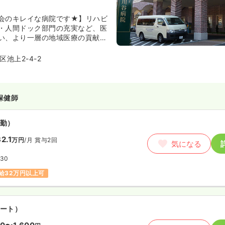
ート）
会のキレイな病院です★】リハビ
00
円
・人間ドック部門の充実など、医
気になる
い、より一層の地域医療の貢献を
:00
給1,700円以上可
池上2-4-2
保健師
勤）
2.1
万円
/月
賞与2回
気になる
:30
給32万円以上可
ート）