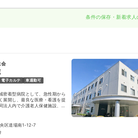
条件の保存・新着求人
生会
院
電子カルテ
車通勤可
域密着型病院として、急性期から
く展開し、最良な医療・看護を提
同法人内で介護老人保健施設、有
しております。2015年には、新
適な医療を提供する環境を整えて
区道場南1-12-7
分