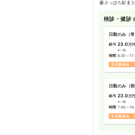
さっぽろ駅
2
検診・健診
日勤のみ（常
23.0
給与
万
※一例
時間
8:20～17
土日祝休み
日勤のみ（契
23.0
給与
万
※一例
時間
7:45～16:
土日祝休み