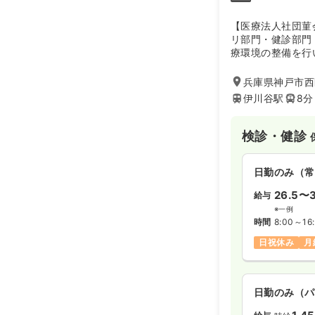
日勤のみ（パ
【医療法人社団菫
1,7
給与
時給
リ部門・健診部門
療環境の整備を行
時間
8:30～17
目指しています。
日祝休み
時
兵庫県神戸市西区
伊川谷駅
8分
検診・健診
日勤のみ（常
26.5〜3
給与
※一例
時間
8:00～16
日祝休み
月
日勤のみ（パ