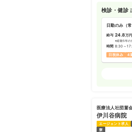
検診・健診
日勤のみ（常
24.8
給与
万
※経験5年の
時間
8:30～17
日祝休み
4
検診・健診
日勤のみ（常
26.8
給与
万
※経験5年の
医療法人社団菫
時間
8:30～17
伊川谷病院
日祝休み
4
エージェント求人
寮