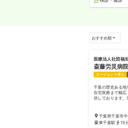
検診・健診
医療法人社団福
斎藤労災病
エージェント求人
千葉の歴史ある地
在宅医療まで幅広
供しております。
料老人ホームを有
棟がオープンし最
います。
千葉県千葉市中央
東千葉駅
15