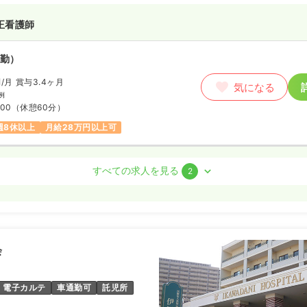
正看護師
勤）
円
/月
賞与3.4ヶ月
気になる
例
:00
（休憩60分）
週8休以上
月給28万円以上可
保健師
すべての求人を見る
2
勤）
円
/月
賞与3.4ヶ月
気になる
例
会
:00
（休憩60分）
週8休以上
月給30万円以上可
電子カルテ
車通勤可
託児所