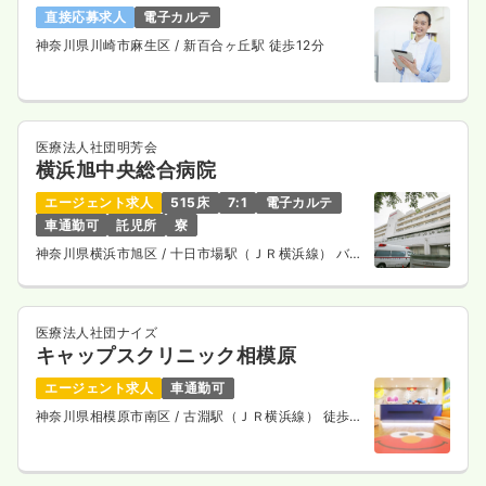
直接応募求人
電子カルテ
神奈川県川崎市麻生区
/ 新百合ヶ丘駅 徒歩12分
医療法人社団明芳会
横浜旭中央総合病院
エージェント求人
515床
7:1
電子カルテ
車通勤可
託児所
寮
神奈川県横浜市旭区
/ 十日市場駅（ＪＲ横浜線） バス
14分
医療法人社団ナイズ
キャップスクリニック相模原
エージェント求人
車通勤可
神奈川県相模原市南区
/ 古淵駅（ＪＲ横浜線） 徒歩
13分