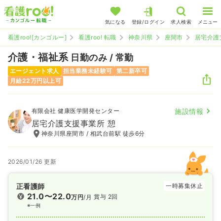
気になる
登録/ログイン
求人検索
メニュー
看護roo![カンゴルー]
看護roo! 転職
神奈川県
座間市
居宅介護
介護・福祉系
日勤のみ / 常勤
エージェント求人
担当業務未経験可
第二新卒可
月給22万円以上可
有限会社 健康医学開発センター
施設情報
居宅介護支援事業所 憩
神奈川県座間市 / 相武台前駅 徒歩6分
2026/01/26 更新
正看護師
一時募集休止
21.0〜22.0
賞与 2回
万円
/月
※一例