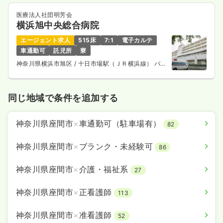
医療法人社団明芳会
横浜旭中央総合病院
エージェント求人
515床
7:1
電子カルテ
車通勤可
託児所
寮
神奈川県横浜市旭区
/ 十日市場駅（ＪＲ横浜線） バス
14分
同じ地域で条件を追加する
神奈川県座間市
×
車通勤可（駐車場有）
82
神奈川県座間市
×
ブランク・未経験可
86
神奈川県座間市
×
介護・福祉系
27
神奈川県座間市
×
正看護師
113
神奈川県座間市
×
准看護師
52