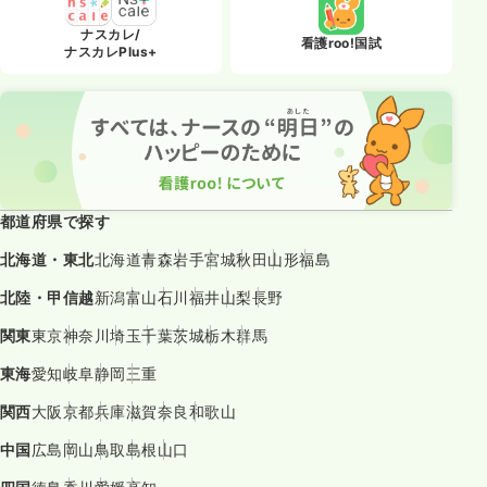
ナスカレ/
看護roo!国試
ナスカレPlus+
都道府県で探す
北海道・東北
北海道
青森
岩手
宮城
秋田
山形
福島
北陸・甲信越
新潟
富山
石川
福井
山梨
長野
関東
東京
神奈川
埼玉
千葉
茨城
栃木
群馬
東海
愛知
岐阜
静岡
三重
関西
大阪
京都
兵庫
滋賀
奈良
和歌山
中国
広島
岡山
鳥取
島根
山口