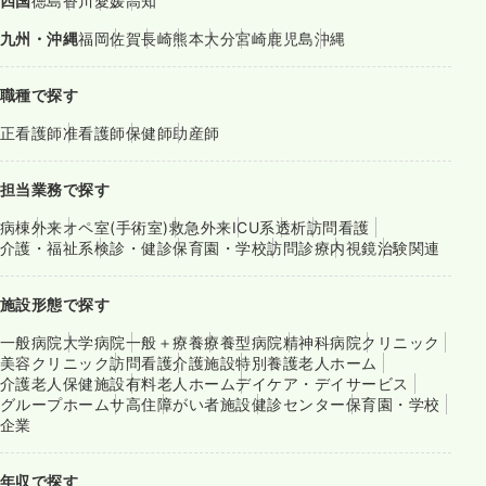
四国
徳島
香川
愛媛
高知
九州・沖縄
福岡
佐賀
長崎
熊本
大分
宮崎
鹿児島
沖縄
職種で探す
正看護師
准看護師
保健師
助産師
担当業務で探す
病棟
外来
オペ室(手術室)
救急外来
ICU系
透析
訪問看護
介護・福祉系
検診・健診
保育園・学校
訪問診療
内視鏡
治験関連
施設形態で探す
一般病院
大学病院
一般＋療養
療養型病院
精神科病院
クリニック
美容クリニック
訪問看護
介護施設
特別養護老人ホーム
介護老人保健施設
有料老人ホーム
デイケア・デイサービス
グループホーム
サ高住
障がい者施設
健診センター
保育園・学校
企業
年収で探す