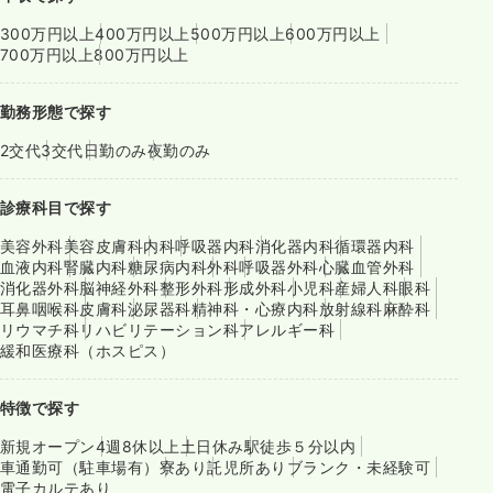
300万円以上
400万円以上
500万円以上
600万円以上
700万円以上
800万円以上
勤務形態で探す
2交代
3交代
日勤のみ
夜勤のみ
診療科目で探す
美容外科
美容皮膚科
内科
呼吸器内科
消化器内科
循環器内科
血液内科
腎臓内科
糖尿病内科
外科
呼吸器外科
心臓血管外科
消化器外科
脳神経外科
整形外科
形成外科
小児科
産婦人科
眼科
耳鼻咽喉科
皮膚科
泌尿器科
精神科・心療内科
放射線科
麻酔科
リウマチ科
リハビリテーション科
アレルギー科
緩和医療科（ホスピス）
特徴で探す
新規オープン
4週8休以上
土日休み
駅徒歩５分以内
車通勤可（駐車場有）
寮あり
託児所あり
ブランク・未経験可
電子カルテあり