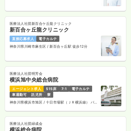
医療法人社団新百合ケ丘龍クリニック
新百合ヶ丘龍クリニック
直接応募求人
電子カルテ
神奈川県川崎市麻生区
/ 新百合ヶ丘駅 徒歩12分
医療法人社団明芳会
横浜旭中央総合病院
エージェント求人
515床
7:1
電子カルテ
車通勤可
託児所
寮
神奈川県横浜市旭区
/ 十日市場駅（ＪＲ横浜線） バス
14分
医療法人社団緑成会
横浜総合病院