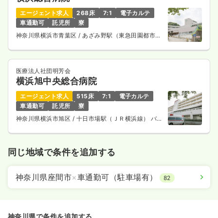
エージェント求人
268床
7:1
電子カルテ
車通勤可
託児所
寮
神奈川県横浜市青葉区
/ あざみ野駅（東急田園都市
線） バス7分
医療法人社団明芳会
横浜旭中央総合病院
エージェント求人
515床
7:1
電子カルテ
車通勤可
託児所
寮
神奈川県横浜市旭区
/ 十日市場駅（ＪＲ横浜線） バス
14分
同じ地域で条件を追加する
神奈川県座間市
×
車通勤可（駐車場有）
82
神奈川県で条件を追加する