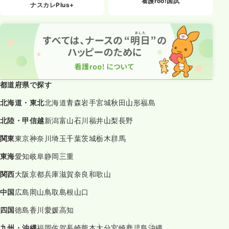
看護roo!国試
ナスカレPlus+
都道府県で探す
北海道・東北
北海道
青森
岩手
宮城
秋田
山形
福島
北陸・甲信越
新潟
富山
石川
福井
山梨
長野
関東
東京
神奈川
埼玉
千葉
茨城
栃木
群馬
東海
愛知
岐阜
静岡
三重
関西
大阪
京都
兵庫
滋賀
奈良
和歌山
中国
広島
岡山
鳥取
島根
山口
四国
徳島
香川
愛媛
高知
九州・沖縄
福岡
佐賀
長崎
熊本
大分
宮崎
鹿児島
沖縄