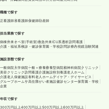
職種で探す
正看護師
准看護師
保健師
助産師
担当業務で探す
病棟
外来
オペ室(手術室)
救急外来
ICU系
透析
訪問看護
介護・福祉系
検診・健診
保育園・学校
訪問診療
内視鏡
治験関連
施設形態で探す
一般病院
大学病院
一般＋療養
療養型病院
精神科病院
クリニック
美容クリニック
訪問看護
介護施設
特別養護老人ホーム
介護老人保健施設
有料老人ホーム
デイケア・デイサービス
グループホーム
サ高住
障がい者施設
健診センター
保育園・学校
企業
年収で探す
300万円以上
400万円以上
500万円以上
600万円以上