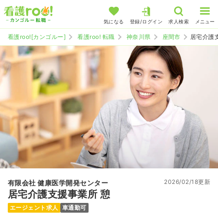
気になる
登録/ログイン
求人検索
メニュー
看護roo![カンゴルー]
看護roo! 転職
神奈川県
座間市
居宅介護
2026/02/18更新
有限会社 健康医学開発センター
居宅介護支援事業所 憩
エージェント求人
車通勤可