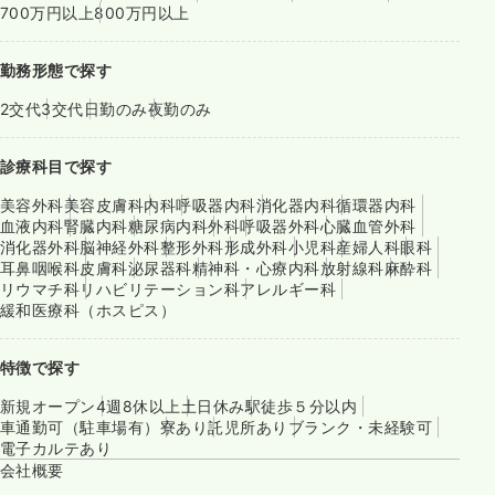
700万円以上
800万円以上
勤務形態で探す
2交代
3交代
日勤のみ
夜勤のみ
診療科目で探す
美容外科
美容皮膚科
内科
呼吸器内科
消化器内科
循環器内科
血液内科
腎臓内科
糖尿病内科
外科
呼吸器外科
心臓血管外科
消化器外科
脳神経外科
整形外科
形成外科
小児科
産婦人科
眼科
耳鼻咽喉科
皮膚科
泌尿器科
精神科・心療内科
放射線科
麻酔科
リウマチ科
リハビリテーション科
アレルギー科
緩和医療科（ホスピス）
特徴で探す
新規オープン
4週8休以上
土日休み
駅徒歩５分以内
車通勤可（駐車場有）
寮あり
託児所あり
ブランク・未経験可
電子カルテあり
会社概要