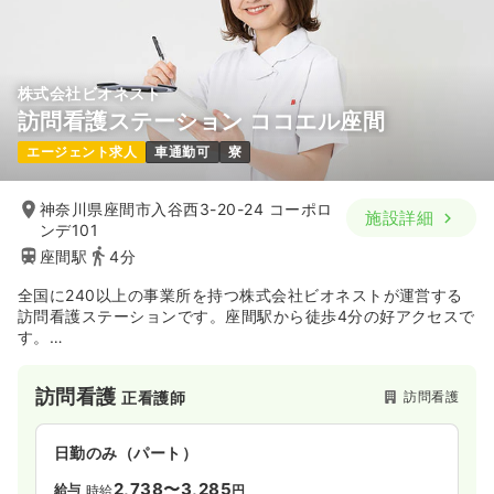
株式会社ビオネスト
訪問看護ステーション ココエル座間
エージェント求人
車通勤可
寮
神奈川県座間市入谷西3-20-24 コーポロ
施設詳細
ンデ101
座間駅
4分
全国に240以上の事業所を持つ株式会社ビオネストが運営する
訪問看護ステーションです。座間駅から徒歩4分の好アクセスで
す。
系列の障がい者グループホームへの訪問をメインに行っており
ます。
訪問看護
訪問看護
正看護師
日勤のみ（パート）
2,738〜3,285
給与
時給
円