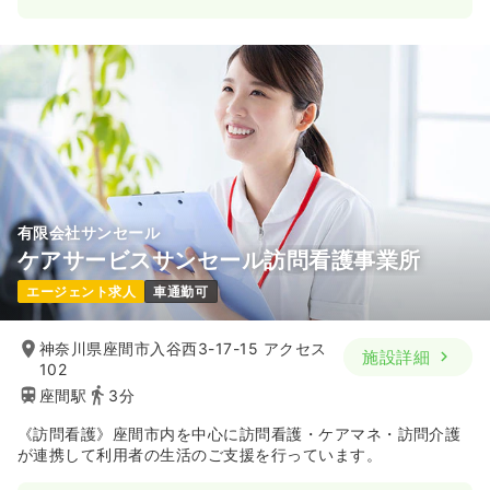
有限会社サンセール
ケアサービスサンセール訪問看護事業所
エージェント求人
車通勤可
神奈川県座間市入谷西3-17-15 アクセス
施設詳細
102
座間駅
3分
《訪問看護》座間市内を中心に訪問看護・ケアマネ・訪問介護
が連携して利用者の生活のご支援を行っています。