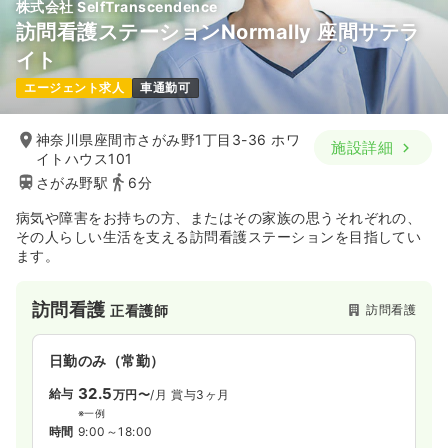
株式会社 SelfTranscendence
訪問看護ステーションNormally 座間サテラ
イト
エージェント求人
車通勤可
神奈川県座間市さがみ野1丁目3-36 ホワ
施設詳細
イトハウス101
さがみ野駅
6分
病気や障害をお持ちの方、またはその家族の思うそれぞれの、
その人らしい生活を支える訪問看護ステーションを目指してい
ます。
訪問看護
訪問看護
正看護師
日勤のみ（常勤）
32.5
給与
万円〜
/月
賞与3ヶ月
※一例
時間
9:00～18:00