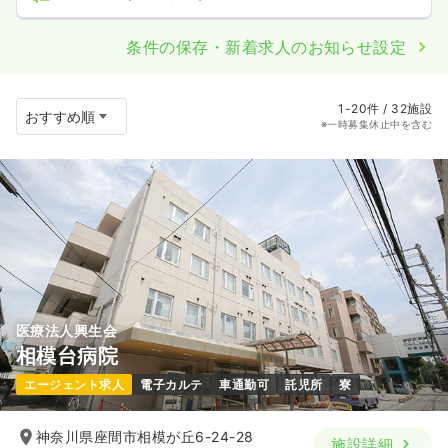
条件の保存・新着求人のお知らせ設定
1-20件 / 32施設
※一時募集休止中を含む
医療法人興生会
相模台病院
エージェント求人
電子カルテ
車通勤可
託児所
寮
神奈川県座間市相模が丘6-24-28
施設詳細