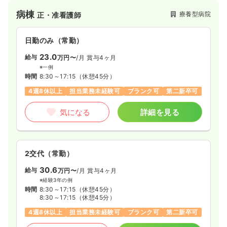
ます。
病棟
療養型病院
正・准看護師
相武台リハビリテーション病院では、地域密着型の病院として
多職種が連携し、心身ともに回復した状態でご自宅や社会に復
日勤のみ（パート）
帰できるよう集中的にサポートを行っています。
日勤のみ（常勤）
1,650
給与
時給
円〜
23.0
給与
万円〜
/月
賞与4ヶ月
時間
8:45～17:15
※一例
担当業務未経験可
ブランク可
時給1,600円以上可
時間
8:30～17:15
（休憩45分）
4週8休以上
担当業務未経験可
ブランク可
第二新卒可
気になる
詳細を見る
気になる
詳細を見る
一時募集休止
夜勤のみ（パート）
3.0
給与
万円〜
/回
2交代（常勤）
時間
16:45～9:00
（休憩120分）
30.6
給与
万円〜
/月
賞与4ヶ月
担当業務未経験可
ブランク可
※経験3年の例
時間
8:30～17:15
（休憩45分）
8:30～17:15
（休憩45分）
気になる
詳細を見る
4週8休以上
担当業務未経験可
ブランク可
第二新卒可