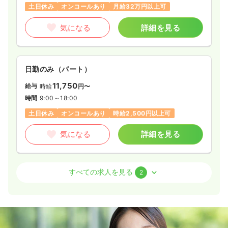
土日休み
オンコールあり
月給32万円以上可
気になる
詳細を見る
日勤のみ（パート）
11,750
給与
時給
円〜
時間
9:00～18:00
土日休み
オンコールあり
時給2,500円以上可
気になる
詳細を見る
訪問看護
訪問看護
正看護師 / 管理職
すべての求人を見る
2
日勤のみ（常勤）
32.5
給与
万円〜
/月
賞与3ヶ月
※一例