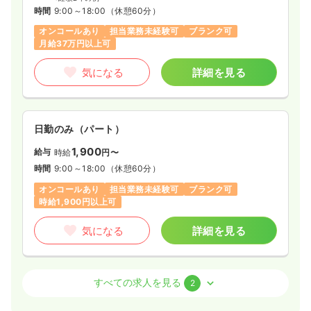
オペ室(手術室)
一般病院
正看護師
時間
9:00～18:00
（休憩60分）
オンコールあり
担当業務未経験可
ブランク可
一時募集休止
日勤のみ（常勤）
月給37万円以上可
33.7
給与
万円
/月
賞与3.5ヶ月
気になる
詳細を見る
※経験28年の例
時間
8:45～17:15
（休憩60分）
日祝休み
年間休日123日
4週8休以上
オンコールあり
担当業務未経験可
ブランク可
第二新卒可
日勤のみ（パート）
月給33万円以上可
1,900
給与
時給
円〜
気になる
詳細を見る
時間
9:00～18:00
（休憩60分）
オンコールあり
担当業務未経験可
ブランク可
時給1,900円以上可
気になる
詳細を見る
介護・福祉系
訪問看護
正・准看護師
すべての求人を見る
2