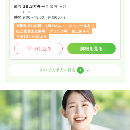
38.3
給与
万円〜
/月
賞与1ヶ月
※一例
時間
9:00～18:00
（休憩60分）
年間休日120日
4週8休以上
オンコールあり
担当業務未経験可
ブランク可
第二新卒可
月給38万円以上可
気になる
詳細を見る
訪問看護
訪問看護
正看護師 / 管理職
すべての求人を見る
1
一時募集休止
日勤のみ（常勤）
50.0
給与
万円〜
/月
※一例
時間
9:00～18:00
（休憩60分）
年間休日120日
4週8休以上
オンコールあり
月給40万円以上可
気になる
詳細を見る