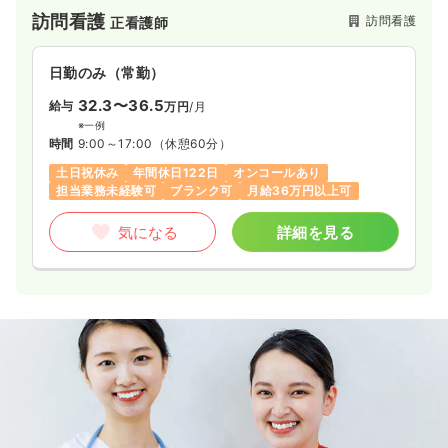
訪問看護
訪問看護
正看護師
日勤のみ（常勤）
32.3〜36.5
給与
万円
/月
※一例
時間
9:00～17:00
（休憩60分）
土日祝休み
年間休日122日
オンコールあり
担当業務未経験可
ブランク可
月給36万円以上可
気になる
詳細を見る