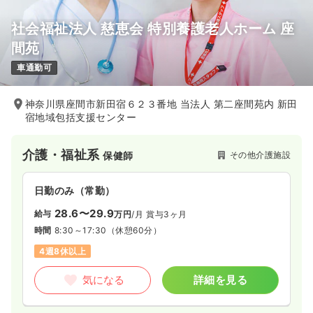
社会福祉法人 慈恵会 特別養護老人ホーム 座
間苑
車通勤可
神奈川県座間市新田宿６２３番地 当法人 第二座間苑内 新田
宿地域包括支援センター
介護・福祉系
その他介護施設
保健師
日勤のみ（常勤）
28.6〜29.9
給与
万円
/月
賞与3ヶ月
時間
8:30～17:30
（休憩60分）
4週8休以上
気になる
詳細を見る