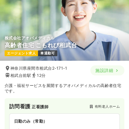
時間
9:00～18:00
土日休み
オンコールあり
月給32万円以上可
気になる
詳細を見る
株式会社アオバメディカル
高齢者住宅 こもれび相武台
日勤のみ（パート）
エージェント求人
車通勤可
11,750
給与
時給
円〜
時間
9:00～18:00
神奈川県座間市相武台2-171-1
施設詳細
土日休み
オンコールあり
時給2,500円以上可
相武台前駅
12分
気になる
詳細を見る
介護・福祉サービスを展開するアオバメディカルの高齢者住宅
です。
訪問看護
有料老人ホーム
正看護師
日勤のみ（常勤）