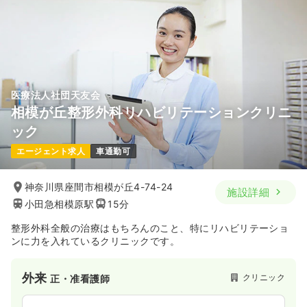
医療法人社団天友会
相模が丘整形外科リハビリテーションクリニ
ック
エージェント求人
車通勤可
神奈川県座間市相模が丘4-74-24
施設詳細
小田急相模原駅
15分
整形外科全般の治療はもちろんのこと、特にリハビリテーショ
ンに力を入れているクリニックです。
外来
クリニック
正・准看護師