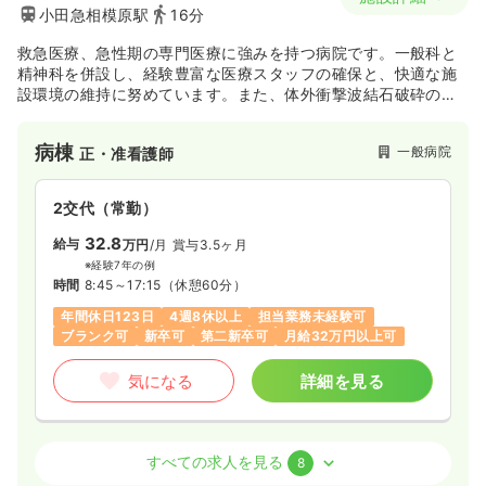
小田急相模原駅
16分
救急医療、急性期の専門医療に強みを持つ病院です。一般科と
精神科を併設し、経験豊富な医療スタッフの確保と、快適な施
設環境の維持に努めています。また、体外衝撃波結石破砕の分
野ではわが国のパイオニアとして多くの実績をあげています。
病棟
一般病院
正・准看護師
2交代（常勤）
32.8
給与
万円
/月
賞与3.5ヶ月
※経験7年の例
時間
8:45～17:15
（休憩60分）
年間休日123日
4週8休以上
担当業務未経験可
ブランク可
新卒可
第二新卒可
月給32万円以上可
気になる
詳細を見る
外来
一般病院
正看護師
すべての求人を見る
8