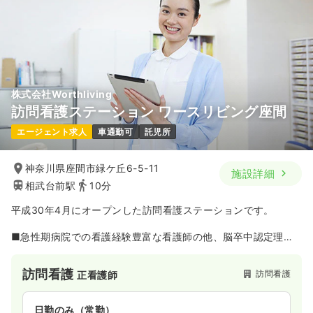
株式会社Worthliving
訪問看護ステーション ワースリビング座間
エージェント求人
車通勤可
託児所
神奈川県座間市緑ケ丘6-5-11
施設詳細
相武台前駅
10分
平成30年4月にオープンした訪問看護ステーションです。
■急性期病院での看護経験豊富な看護師の他、脳卒中認定理学
療法士や呼吸療法認定士、失語・高次脳機能領域の認定言語聴
覚士等、リハビリスタッフも充実しており、事例検討や勉強会
訪問看護
訪問看護
正看護師
を通してより良い介入ができるように研鑽しています。
■20～30代の若いスタッフも多く、活気があり、コミュニケー
日勤のみ（常勤）