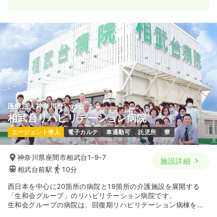
日勤のみ（常勤）
25.6
給与
万円〜
/月
賞与3.5ヶ月
※経験11年の例
時間
8:45～17:15
年間休日123日
4週8休以上
担当業務未経験可
ブランク可
月給25万円以上可
気になる
詳細を見る
医療法人神奈川せいわ会
相武台リハビリテーション病院
2交代（常勤）
エージェント求人
電子カルテ
車通勤可
託児所
寮
33.4
給与
万円〜
/月
賞与3.5ヶ月
※経験5年の例
神奈川県座間市相武台1-9-7
施設詳細
時間
8:45～17:15
相武台前駅
10分
年間休日123日
4週8休以上
担当業務未経験可
ブランク可
月給34万円以上可
西日本を中心に20箇所の病院と19箇所の介護施設を展開する
「生和会グループ」のリハビリテーション病院です。
生和会グループの病院は、回復期リハビリテーション病棟をメ
気になる
詳細を見る
インとしており、運動器疾患や脳血管疾患に強みを持っており