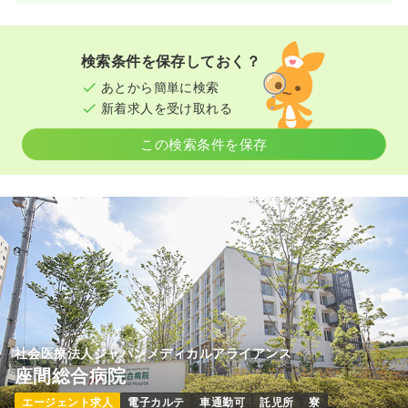
一時募集休止
日勤のみ（常勤）
33.7
給与
万円〜
/月
※一例
検索条件を保存しておく？
時間
9:00～18:00
あとから簡単に検索
ブランク可
月給33万円以上可
新着求人を受け取れる
気になる
詳細を見る
この検索条件を保存
一時募集休止
日勤のみ（パート）
15.1
給与
万円
/月
時間
9:00～18:00
ブランク可
月給15万円以上可
気になる
詳細を見る
社会医療法人ジャパンメディカルアライアンス
座間総合病院
エージェント求人
電子カルテ
車通勤可
託児所
寮