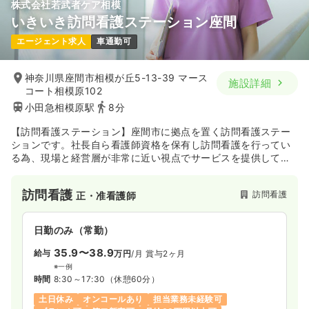
株式会社若武者ケア相模
いきいき訪問看護ステーション座間
エージェント求人
車通勤可
神奈川県座間市相模が丘5-13-39 マース
施設詳細
コート相模原102
小田急相模原駅
8分
【訪問看護ステーション】座間市に拠点を置く訪問看護ステー
ションです。社長自ら看護師資格を保有し訪問看護を行ってい
る為、現場と経営層が非常に近い視点でサービスを提供してい
ます。
訪問看護
訪問看護
正・准看護師
日勤のみ（常勤）
35.9〜38.9
給与
万円
/月
賞与2ヶ月
※一例
時間
8:30～17:30
（休憩60分）
土日休み
オンコールあり
担当業務未経験可