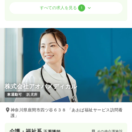
介護・福祉系
その他介護施設
正看護師
すべての求人を見る
1
日勤のみ（常勤）
28.6〜29.9
給与
万円
/月
賞与3ヶ月
時間
8:30～17:30
（休憩60分）
4週8休以上
気になる
詳細を見る
株式会社アオバメディカル
車通勤可
託児所
神奈川県座間市四ツ谷６３８ 「あおば福祉サービス訪問看
護」
介護・福祉系
その他介護施設
正看護師