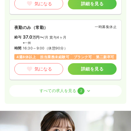
気になる
詳細を見る
訪問看護
一般病院
正看護師
日勤のみ（常勤）
一時募集休止
夜勤のみ（常勤）
30.0
給与
万円〜
/月
賞与3.5ヶ月
※経験5年の例
37.0
給与
万円〜
/月
賞与4ヶ月
時間
8:45～17:15
（休憩60分）
※一例
8:45～17:15
（休憩60分）
時間
16:30～9:00
（休憩90分）
日曜休み
年間休日123日
4週8休以上
オンコールあり
4週8休以上
担当業務未経験可
ブランク可
第二新卒可
担当業務未経験可
ブランク可
第二新卒可
月給30万円以上可
気になる
詳細を見る
気になる
詳細を見る
外来
療養型病院
正・准看護師
すべての求人を見る
2
透析
一般病院
正看護師
一時募集休止
日勤のみ（常勤）
一時募集休止
日勤のみ（常勤）
23.1〜28.5
給与
万円
/月
賞与2回
※一例
27.7
給与
万円〜
/月
賞与3.5ヶ月
時間
9:00～17:30
※経験5年の例