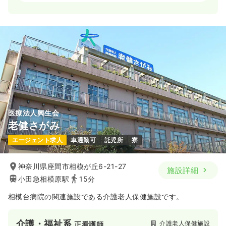
2交代（常勤）
28.9
給与
万円
/月
賞与4.2ヶ月
※経験3年の例
時間
8:30～17:30
4週8休以上
月給28万円以上可
気になる
詳細を見る
医療法人興生会
オペ室(手術室)
一般病院
正看護師
老健さがみ
エージェント求人
車通勤可
託児所
寮
日勤のみ（常勤）
30.1
給与
万円
/月
賞与4.2ヶ月
神奈川県座間市相模が丘6-21-27
施設詳細
※経験3年の例
小田急相模原駅
15分
時間
8:30～17:30
日祝休み
年間休日120日
4週8休以上
相模台病院の関連施設である介護老人保健施設です。
月給32万円以上可
介護・福祉系
介護老人保健施設
正看護師
気になる
詳細を見る