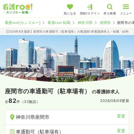
気になる
登録/ログイン
求人検索
メニュー
看護roo![カンゴルー]
看護roo! 転職
神奈川県
座間市
座間市の
【2026年8月最新】座間市の車通勤可（駐車場有）の看護師/准看護師求人・転職・給料
座間市の車通勤可（駐車場有）
の看護師求人
82
2026/08/06
更新
全
件（32施設）
変更
神奈川県座間市
変更
車通勤可（駐車場有）