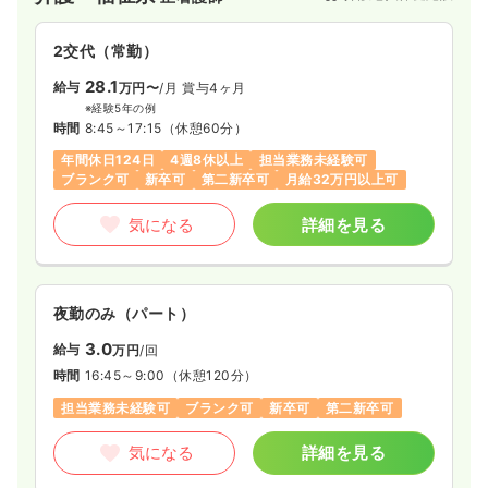
2交代（常勤）
訪問看護
一般病院
正看護師
28.1
給与
万円〜
/月
賞与4ヶ月
※経験5年の例
一時募集休止
時間
8:45～17:15
（休憩60分）
日勤のみ（常勤）
年間休日124日
4週8休以上
担当業務未経験可
31.4
給与
万円
/月
賞与4.2ヶ月
ブランク可
新卒可
第二新卒可
月給32万円以上可
※経験2年の例
時間
8:30～17:00
（休憩60分）
気になる
詳細を見る
日祝休み
年間休日121日
4週8休以上
オンコールあり
担当業務未経験可
月給31万円以上可
気になる
詳細を見る
夜勤のみ（パート）
3.0
給与
万円
/回
時間
16:45～9:00
（休憩120分）
担当業務未経験可
ブランク可
新卒可
第二新卒可
気になる
詳細を見る