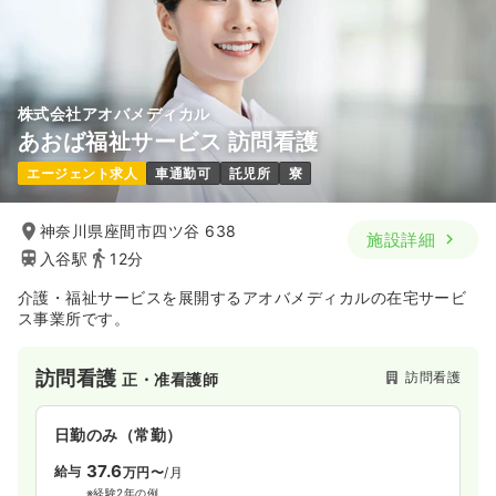
時間
8:00～16:30
（休憩60分）
担当業務未経験可
ブランク可
年間休日123日
4週8休以上
担当業務未経験可
気になる
詳細を見る
ブランク可
第二新卒可
月給27万円以上可
気になる
詳細を見る
株式会社アオバメディカル
訪問看護
訪問看護
正看護師
あおば福祉サービス 訪問看護
内視鏡
エージェント求人
車通勤可
託児所
寮
一般病院
正・准看護師
一時募集休止
日勤のみ（常勤）
30.0
給与
万円〜
/月
賞与2回
一時募集休止
神奈川県座間市四ツ谷 638
日勤のみ（常勤）
施設詳細
※経験5年の例
入谷駅
12分
時間
9:00～17:30
（休憩60分）
25.6
給与
万円〜
/月
賞与3.5ヶ月
※経験11年の例
土日祝休み
オンコールあり
ブランク可
介護・福祉サービスを展開するアオバメディカルの在宅サービ
時間
8:45～17:15
（休憩60分）
ス事業所です。
気になる
詳細を見る
日祝休み
年間休日123日
4週8休以上
担当業務未経験可
ブランク可
第二新卒可
訪問看護
訪問看護
正・准看護師
月給28万円以上可
気になる
詳細を見る
日勤のみ（常勤）
37.6
給与
万円〜
/月
※経験2年の例