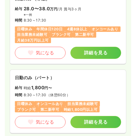
ションのとりやすい職場です。
オープンから間もない事業所ですが、様々なことに挑戦できる
28.0〜38.0
給与
万円
/月
賞与3ヶ月
環境や支援が整っております。
※一例
時間
8:30～17:30
日曜休み
年間休日120日
4週8休以上
オンコールあり
担当業務未経験可
ブランク可
第二新卒可
月給38万円以上可
気になる
詳細を見る
日勤のみ（パート）
1,800
給与
時給
円〜
時間
8:30～17:30
（休憩60分）
日曜休み
オンコールあり
担当業務未経験可
ブランク可
第二新卒可
時給1,800円以上可
気になる
詳細を見る