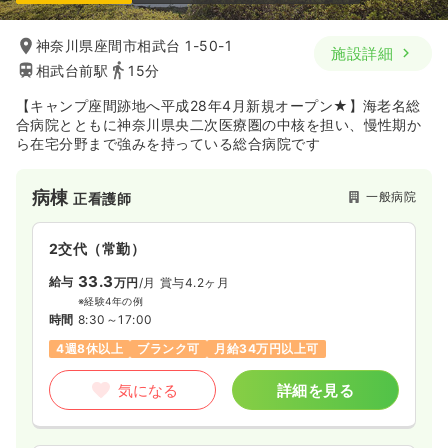
神奈川県座間市相武台 1-50-1
施設詳細
相武台前駅
15分
【キャンプ座間跡地へ平成28年4月新規オープン★】海老名総
合病院とともに神奈川県央二次医療圏の中核を担い、慢性期か
ら在宅分野まで強みを持っている総合病院です
病棟
一般病院
正看護師
2交代（常勤）
33.3
給与
万円
/月
賞与4.2ヶ月
※経験4年の例
時間
8:30～17:00
4週8休以上
ブランク可
月給34万円以上可
気になる
詳細を見る