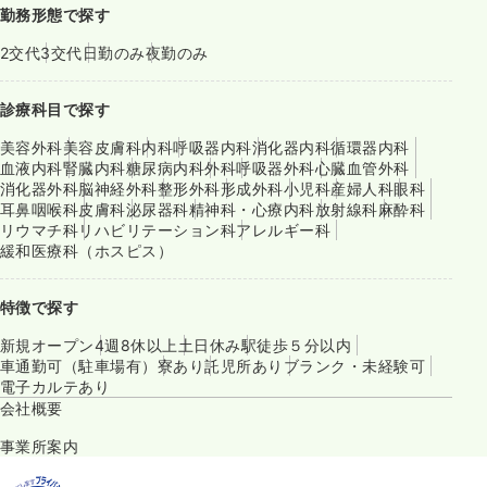
勤務形態で探す
2交代
3交代
日勤のみ
夜勤のみ
診療科目で探す
美容外科
美容皮膚科
内科
呼吸器内科
消化器内科
循環器内科
血液内科
腎臓内科
糖尿病内科
外科
呼吸器外科
心臓血管外科
消化器外科
脳神経外科
整形外科
形成外科
小児科
産婦人科
眼科
耳鼻咽喉科
皮膚科
泌尿器科
精神科・心療内科
放射線科
麻酔科
リウマチ科
リハビリテーション科
アレルギー科
緩和医療科（ホスピス）
特徴で探す
新規オープン
4週8休以上
土日休み
駅徒歩５分以内
車通勤可（駐車場有）
寮あり
託児所あり
ブランク・未経験可
電子カルテあり
会社概要
事業所案内