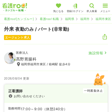
気になる
登録/ログイン
求人検索
メニュー
看護roo![カンゴルー]
看護roo! 転職
福岡県
福岡市
福岡市東区
外来
夜勤のみ / パート(非常勤)
エージェント求人
医療法人
施設情報
髙野胃腸科
福岡県福岡市東区 / 箱崎駅 徒歩4分
2026/08/04 更新
正看護師
一時募集休止
お問い合わせください
勤務時間
17:00～9:00
（休憩240分）