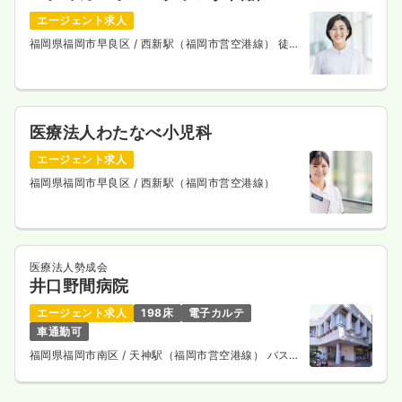
エージェント求人
福岡県福岡市早良区
/ 西新駅（福岡市営空港線） 徒歩
4分
医療法人わたなべ小児科
エージェント求人
福岡県福岡市早良区
/ 西新駅（福岡市営空港線）
医療法人勢成会
井口野間病院
エージェント求人
198床
電子カルテ
車通勤可
福岡県福岡市南区
/ 天神駅（福岡市営空港線） バス
25分