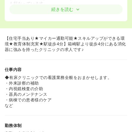
も行なっています。
続きを読む
《働きやすい環境です》
◆残業がほとんどなく、メリハリのある働き方ができま
す。
◆子育て中のスタッフも多く、お互い様の精神で、ご家庭
やプライベートとも両立しながら勤務が可能です。
【住宅手当あり★マイカー通勤可能★スキルアップができる環
◆育休復帰率は100％！長く安心して働くことができま
境★教育体制充実★駅徒歩4分】箱崎駅より徒歩4分にある消化
す。
器に強みを持ったクリニックの求人です♪
《駅徒歩4分でアクセス良好です☆》
◆マイカー通勤が可能で、住宅手当もあります。福利厚生
仕事内容
が整っていて通勤に困っている方でも安心して通うことが
出来ます。
◆有床クリニックでの看護業務全般をおまかせします。
◆箱崎駅より徒歩4分の好立地です！
・外来診察の補助
・内視鏡検査の介助
・器具のメンテナンス
・病棟での患者様のケア
など
勤務体制