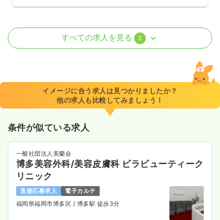
外来
クリニック
正看護師
すべての求人を見る
3
一時募集休止
日勤のみ（常勤）
27.0
給与
万円〜
/月
賞与66.0〜75.0万円
※経験10年の例
イメージに合う求人は見つかりましたか？
時間
8:30～17:30
（休憩60分）
他の求人も比較してみましょう！
月給29万円以上可
条件が似ている求人
気になる
詳細を見る
一般社団法人美蘭会
博多美容外科/美容皮膚科 ビラビューティーク
一時募集休止
2交代（常勤）
リニック
30.5〜35.5
給与
万円
/月
賞与3ヶ月
直接応募求人
電子カルテ
※一例
時間
8:30～17:30
（休憩60分）
福岡県福岡市博多区
/ 博多駅 徒歩3分
月給35万円以上可