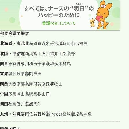
都道府県で探す
北海道・東北
北海道
青森
岩手
宮城
秋田
山形
福島
北陸・甲信越
新潟
富山
石川
福井
山梨
長野
関東
東京
神奈川
埼玉
千葉
茨城
栃木
群馬
東海
愛知
岐阜
静岡
三重
関西
大阪
京都
兵庫
滋賀
奈良
和歌山
中国
広島
岡山
鳥取
島根
山口
四国
徳島
香川
愛媛
高知
九州・沖縄
福岡
佐賀
長崎
熊本
大分
宮崎
鹿児島
沖縄
職種で探す