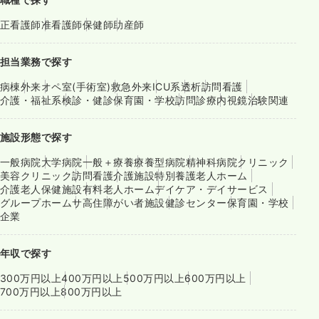
正看護師
准看護師
保健師
助産師
担当業務で探す
病棟
外来
オペ室(手術室)
救急外来
ICU系
透析
訪問看護
介護・福祉系
検診・健診
保育園・学校
訪問診療
内視鏡
治験関連
施設形態で探す
一般病院
大学病院
一般＋療養
療養型病院
精神科病院
クリニック
美容クリニック
訪問看護
介護施設
特別養護老人ホーム
介護老人保健施設
有料老人ホーム
デイケア・デイサービス
グループホーム
サ高住
障がい者施設
健診センター
保育園・学校
企業
年収で探す
300万円以上
400万円以上
500万円以上
600万円以上
700万円以上
800万円以上