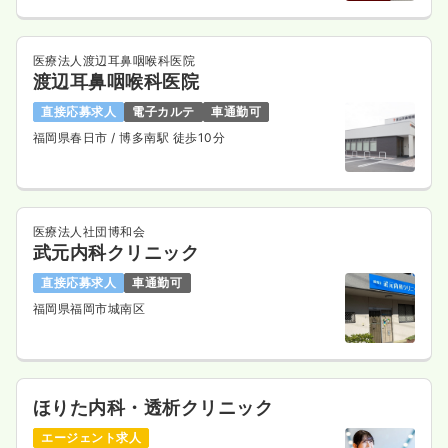
気になる
詳細を見る
医療法人渡辺耳鼻咽喉科医院
渡辺耳鼻咽喉科医院
直接応募求人
電子カルテ
車通勤可
一時募集休止
日勤のみ（パート）
福岡県春日市
/ 博多南駅 徒歩10分
給与
お問い合わせください
時間
8:30～13:30
気になる
詳細を見る
医療法人社団博和会
武元内科クリニック
直接応募求人
車通勤可
福岡県福岡市城南区
ほりた内科・透析クリニック
エージェント求人