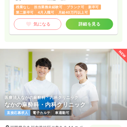
残業なし
担当業務未経験可
ブランク可
新卒可
第二新卒可
4月入職可
月給40万円以上可
気になる
詳細を見る
NEW
医療法人なかの麻酔科・内科クリニック
なかの麻酔科・内科クリニック
直接応募求人
電子カルテ
車通勤可