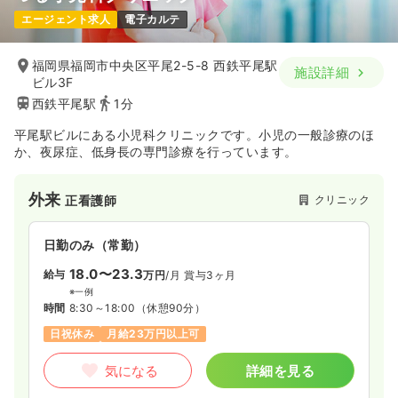
エージェント求人
電子カルテ
福岡県福岡市中央区平尾2-5-8 西鉄平尾駅
施設詳細
ビル3F
西鉄平尾駅
1分
平尾駅ビルにある小児科クリニックです。小児の一般診療のほ
か、夜尿症、低身長の専門診療を行っています。
外来
クリニック
正看護師
日勤のみ（常勤）
18.0〜23.3
給与
万円
/月
賞与3ヶ月
※一例
時間
8:30～18:00
（休憩90分）
日祝休み
月給23万円以上可
気になる
詳細を見る