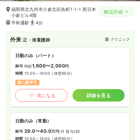
福岡県北九州市小倉北区魚町1-1-1 西日本
施設詳細
小倉ビル4階
平和通駅
4分
外来
クリニック
正・准看護師
日勤のみ（パート）
1,600〜2,000
給与
時給
円
時間
10:00～19:00
（休憩60分）
第二新卒可
気になる
詳細を見る
日勤のみ（常勤）
29.0〜40.0
給与
万円
/月
賞与2回
時間
10:00～19:00
（休憩60分）