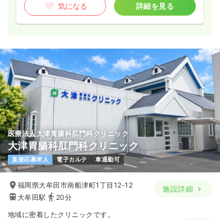
気になる
詳細を見る
医療法人大津胃腸科肛門科クリニック
大津胃腸科肛門科クリニック
直接応募求人
電子カルテ
車通勤可
福岡県大牟田市南船津町1丁目12-12
施設詳細
大牟田駅
20分
地域に密着したクリニックです。