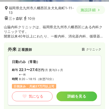
福岡県北九州市八幡西区永犬丸南町1-11-
施設詳細
13
三ヶ森駅
10分
山脇内科クリニックは、福岡県北九州市八幡西区にある内科ク
リニックです。
開業以来40年以上にわたり、一般内科、消化器内科、循環器内
科、呼吸器内科などの診療を通じて、地域の人々に密着した医
療（かかりつけ医）を行っております。
外来
クリニック
正看護師
日勤のみ（常勤）
22.1〜27.6
給与
万円
/月
賞与3ヶ月
※一例
時間
8:20～18:15
（休憩70分）
日祝休み
月給27万円以上可
気になる
詳細を見る