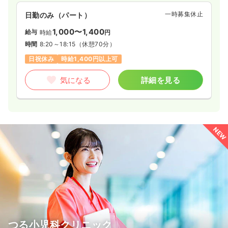
一時募集休止
日勤のみ（パート）
1,000〜1,400
給与
時給
円
時間
8:20～18:15
（休憩70分）
日祝休み
時給1,400円以上可
気になる
詳細を見る
NEW
つる小児科クリニック