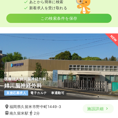
あとから簡単に検索
新着求人を受け取れる
この検索条件を保存
NEW
医療法人姉川脳神経外科
姉川脳神経外科
直接応募求人
電子カルテ
車通勤可
福岡県久留米市野中町1449-3
施設詳細
南久留米駅
2分