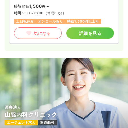
1,500
給与
時給
円〜
時間
9:00～18:00
（休憩60分）
土日祝休み
オンコールあり
時給1,500円以上可
気になる
詳細を見る
医療法人
山脇内科クリニック
エージェント求人
車通勤可