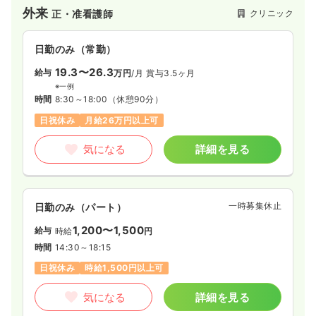
外来
クリニック
正・准看護師
日勤のみ（常勤）
19.3〜26.3
給与
万円
/月
賞与3.5ヶ月
※一例
時間
8:30～18:00
（休憩90分）
日祝休み
月給26万円以上可
気になる
詳細を見る
一時募集休止
日勤のみ（パート）
1,200〜1,500
給与
時給
円
時間
14:30～18:15
日祝休み
時給1,500円以上可
気になる
詳細を見る