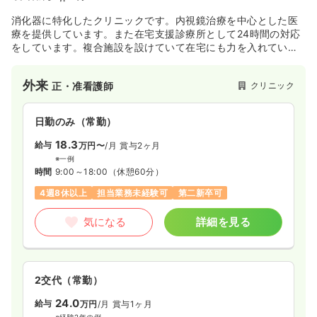
消化器に特化したクリニックです。内視鏡治療を中心とした医
療を提供しています。また在宅支援診療所として24時間の対応
をしています。複合施設を設けていて在宅にも力を入れていま
す。
外来
クリニック
正・准看護師
日勤のみ（常勤）
18.3
給与
万円〜
/月
賞与2ヶ月
※一例
時間
9:00～18:00
（休憩60分）
4週8休以上
担当業務未経験可
第二新卒可
気になる
詳細を見る
2交代（常勤）
24.0
給与
万円
/月
賞与1ヶ月
※経験2年の例