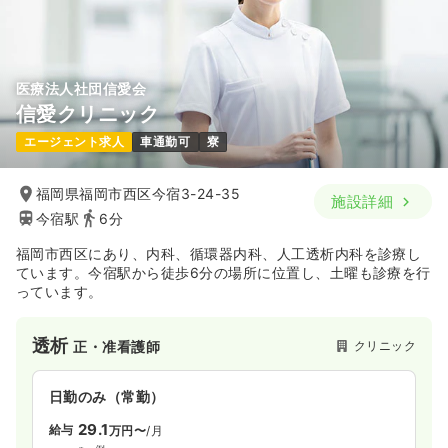
医療法人社団信愛会
信愛クリニック
エージェント求人
車通勤可
寮
福岡県福岡市西区今宿3-24-35
施設詳細
今宿駅
6分
福岡市西区にあり、内科、循環器内科、人工透析内科を診療し
ています。今宿駅から徒歩6分の場所に位置し、土曜も診療を行
っています。
透析
クリニック
正・准看護師
日勤のみ（常勤）
29.1
給与
万円〜
/月