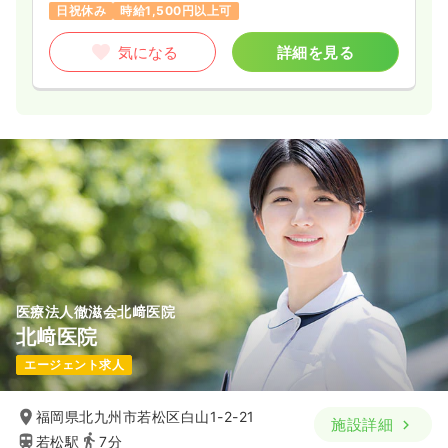
日祝休み
時給1,500円以上可
気になる
詳細を見る
医療法人徹滋会北﨑医院
北﨑医院
エージェント求人
福岡県北九州市若松区白山1-2-21
施設詳細
若松駅
7分