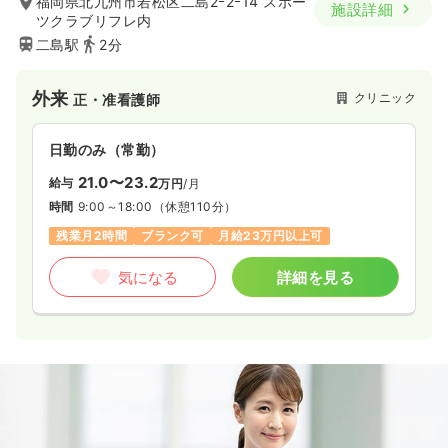
福岡県北九州市若松区二島2ｰ2ｰ14 スポー
施設詳細
ツクラブリフレ内
二島駅
2分
外来
クリニック
正・准看護師
日勤のみ（常勤）
21.0〜23.2
給与
万円
/月
時間
9:00～18:00
（休憩110分）
残業月2時間
ブランク可
月給23万円以上可
気になる
詳細を見る