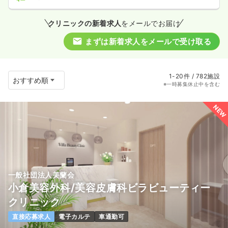
クリニックの新着求人
をメールでお届け
まずは新着求人をメールで受け取る
1-20件 / 782施設
※一時募集休止中を含む
NEW
一般社団法人美蘭会
小倉美容外科/美容皮膚科ビラビューティー
クリニック
直接応募求人
電子カルテ
車通勤可