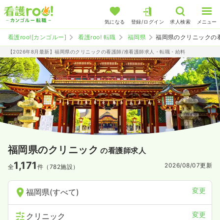
気になる
登録/ログイン
求人検索
メニュー
看護roo![カンゴルー]
看護roo! 転職
福岡県
福岡県のクリニックの
【2026年8月最新】福岡県のクリニックの看護師/准看護師求人・転職・給料
福岡県のクリニック
の看護師求人
1,171
2026/08/07
更新
全
件（782施設）
変更
福岡県(すべて)
変更
クリニック