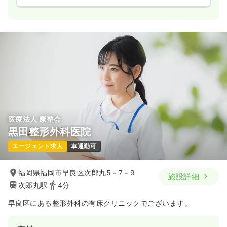
医療法人 康整会
黒田整形外科医院
エージェント求人
車通勤可
福岡県福岡市早良区次郎丸5－7－9
施設詳細
次郎丸駅
4分
早良区にある整形外科の有床クリニックでございます。