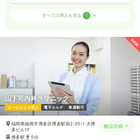
外来
クリニック
正・准看護師
すべての求人を見る
1
日勤のみ（常勤）
22.0
給与
万円〜
/月
賞与4ヶ月
NEW
※一例
時間
8:30～17:30
（休憩60分）
日祝休み
4週8休以上
月給22万円以上可
気になる
詳細を見る
山下司内科クリニック
エージェント求人
電子カルテ
車通勤可
福岡県福岡市博多区博多駅前2-20-1 大博
施設詳細
多ビル1F
博多駅
5分