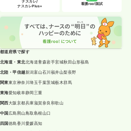
ナスカレ/
看護roo!国試
ナスカレPlus+
都道府県で探す
北海道・東北
北海道
青森
岩手
宮城
秋田
山形
福島
北陸・甲信越
新潟
富山
石川
福井
山梨
長野
関東
東京
神奈川
埼玉
千葉
茨城
栃木
群馬
東海
愛知
岐阜
静岡
三重
関西
大阪
京都
兵庫
滋賀
奈良
和歌山
中国
広島
岡山
鳥取
島根
山口
四国
徳島
香川
愛媛
高知