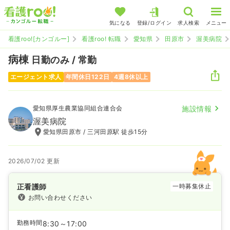
気になる
登録/ログイン
求人検索
メニュー
看護roo![カンゴルー]
看護roo! 転職
愛知県
田原市
渥美病院
病棟
日勤のみ / 常勤
エージェント求人
年間休日122日
4週8休以上
愛知県厚生農業協同組合連合会
施設情報
渥美病院
愛知県田原市 / 三河田原駅 徒歩15分
2026/07/02 更新
正看護師
一時募集休止
お問い合わせください
勤務時間
8:30～17:00