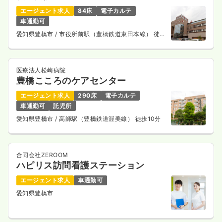
エージェント求人
84床
電子カルテ
車通勤可
愛知県豊橋市
/ 市役所前駅（豊橋鉄道東田本線） 徒歩
1分
医療法人松崎病院
豊橋こころのケアセンター
エージェント求人
290床
電子カルテ
車通勤可
託児所
愛知県豊橋市
/ 高師駅（豊橋鉄道渥美線） 徒歩10分
合同会社ZEROOM
ハピリス訪問看護ステーション
エージェント求人
車通勤可
愛知県豊橋市