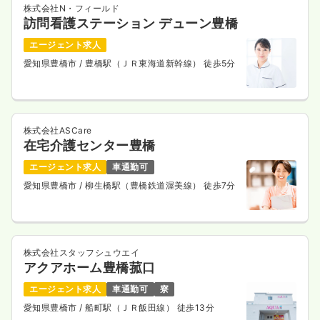
時間
8:30～17:00
（休憩50分）
株式会社N・フィールド
訪問看護ステーション デューン豊橋
土日祝休み
年間休日123日
オンコールあり
月給35万円以上可
エージェント求人
愛知県豊橋市
/ 豊橋駅（ＪＲ東海道新幹線） 徒歩5分
気になる
詳細を見る
株式会社ASCare
在宅介護センター豊橋
エージェント求人
車通勤可
愛知県豊橋市
/ 柳生橋駅（豊橋鉄道渥美線） 徒歩7分
株式会社スタッフシュウエイ
アクアホーム豊橋菰口
エージェント求人
車通勤可
寮
愛知県豊橋市
/ 船町駅（ＪＲ飯田線） 徒歩13分