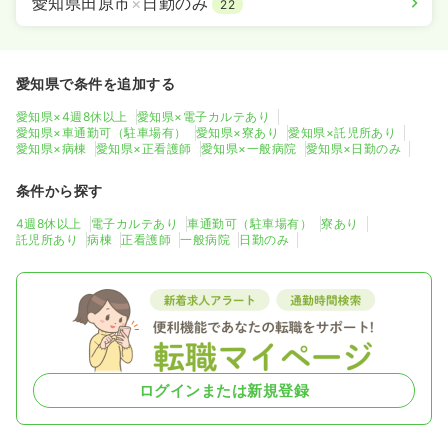
愛知県田原市
×
日勤のみ
22
愛知県で条件を追加する
愛知県×4週8休以上
愛知県×電子カルテあり
愛知県×車通勤可（駐車場有）
愛知県×寮あり
愛知県×託児所あり
愛知県×病棟
愛知県×正看護師
愛知県×一般病院
愛知県×日勤のみ
条件から探す
4週8休以上
電子カルテあり
車通勤可（駐車場有）
寮あり
託児所あり
病棟
正看護師
一般病院
日勤のみ
ログインまたは新規登録