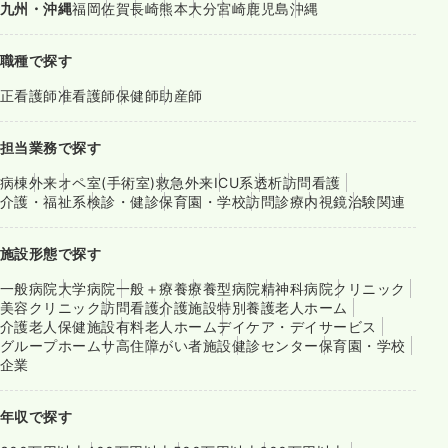
九州・沖縄
福岡
佐賀
長崎
熊本
大分
宮崎
鹿児島
沖縄
職種で探す
正看護師
准看護師
保健師
助産師
担当業務で探す
病棟
外来
オペ室(手術室)
救急外来
ICU系
透析
訪問看護
介護・福祉系
検診・健診
保育園・学校
訪問診療
内視鏡
治験関連
施設形態で探す
一般病院
大学病院
一般＋療養
療養型病院
精神科病院
クリニック
美容クリニック
訪問看護
介護施設
特別養護老人ホーム
介護老人保健施設
有料老人ホーム
デイケア・デイサービス
グループホーム
サ高住
障がい者施設
健診センター
保育園・学校
企業
年収で探す