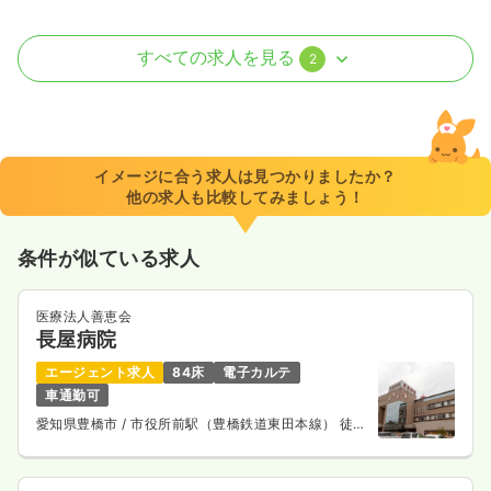
病棟
一般病院
助産師
すべての求人を見る
2
2交代（常勤）
23.2〜34.5
給与
万円
/月
賞与5.5ヶ月
※一例
イメージに合う求人は見つかりましたか？
時間
8:30～17:00
（休憩50分）
他の求人も比較してみましょう！
年間休日122日
月給34万円以上可
条件が似ている求人
気になる
詳細を見る
医療法人善恵会
長屋病院
訪問看護
訪問看護
正看護師
エージェント求人
84床
電子カルテ
車通勤可
日勤のみ（常勤）
愛知県豊橋市
/ 市役所前駅（豊橋鉄道東田本線） 徒歩
1分
25.1〜35.0
給与
万円
/月
賞与5.5ヶ月
※一例