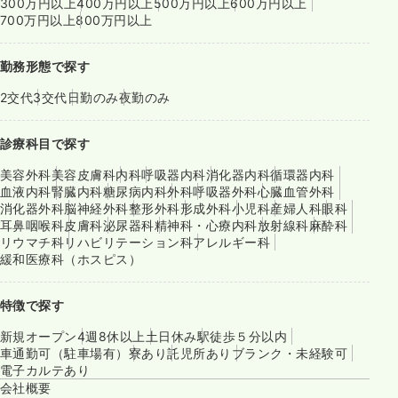
300万円以上
400万円以上
500万円以上
600万円以上
700万円以上
800万円以上
勤務形態で探す
2交代
3交代
日勤のみ
夜勤のみ
診療科目で探す
美容外科
美容皮膚科
内科
呼吸器内科
消化器内科
循環器内科
血液内科
腎臓内科
糖尿病内科
外科
呼吸器外科
心臓血管外科
消化器外科
脳神経外科
整形外科
形成外科
小児科
産婦人科
眼科
耳鼻咽喉科
皮膚科
泌尿器科
精神科・心療内科
放射線科
麻酔科
リウマチ科
リハビリテーション科
アレルギー科
緩和医療科（ホスピス）
特徴で探す
新規オープン
4週8休以上
土日休み
駅徒歩５分以内
車通勤可（駐車場有）
寮あり
託児所あり
ブランク・未経験可
電子カルテあり
会社概要