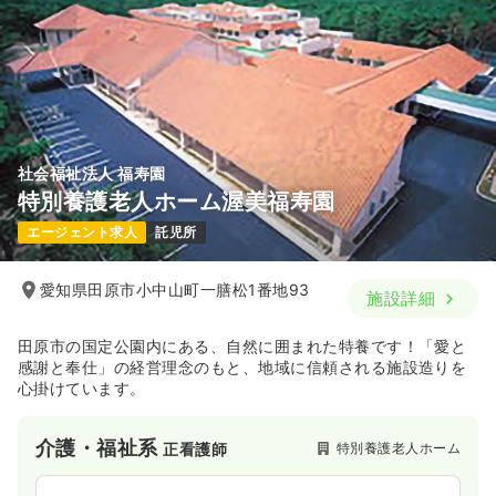
社会福祉法人 福寿園
特別養護老人ホーム渥美福寿園
エージェント求人
託児所
愛知県田原市小中山町一膳松1番地93
施設詳細
田原市の国定公園内にある、自然に囲まれた特養です！「愛と
感謝と奉仕」の経営理念のもと、地域に信頼される施設造りを
心掛けています。
介護・福祉系
特別養護老人ホーム
正看護師