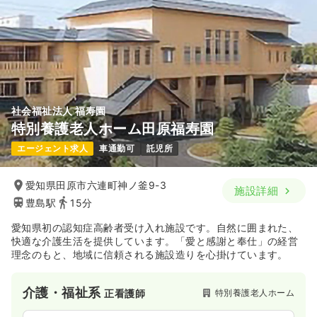
社会福祉法人 福寿園
特別養護老人ホーム田原福寿園
エージェント求人
車通勤可
託児所
愛知県田原市六連町神ノ釜9-3
施設詳細
豊島駅
15分
愛知県初の認知症高齢者受け入れ施設です。自然に囲まれた、
快適な介護生活を提供しています。「愛と感謝と奉仕」の経営
理念のもと、地域に信頼される施設造りを心掛けています。
介護・福祉系
特別養護老人ホーム
正看護師