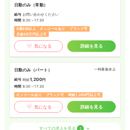
日勤のみ（常勤）
給与
お問い合わせください
時間
8:30～17:30
4週8休以上
オンコールあり
ブランク可
月給28万円以上可
気になる
詳細を見る
一時募集休止
日勤のみ（パート）
1,200
給与
時給
円
時間
8:30～17:30
オンコールあり
ブランク可
時給1,200円以上可
気になる
詳細を見る
介護・福祉系
デイケア・デイサービス
正看護師
すべての求人を見る
2