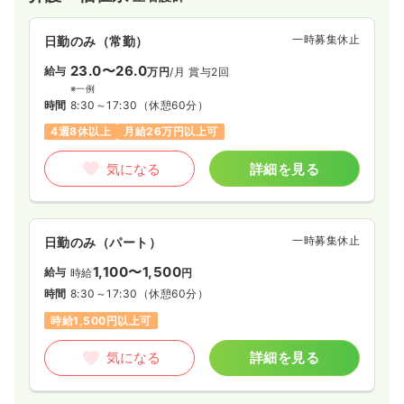
の運営を行い、利用者様やそのご家族が安心できるケアを提供
することで地域の福祉に貢献しています。
一時募集休止
日勤のみ（常勤）
23.0〜26.0
給与
万円
/月
賞与2回
※一例
時間
8:30～17:30
（休憩60分）
4週8休以上
月給26万円以上可
気になる
詳細を見る
一時募集休止
日勤のみ（パート）
1,100〜1,500
給与
時給
円
時間
8:30～17:30
（休憩60分）
時給1,500円以上可
気になる
詳細を見る