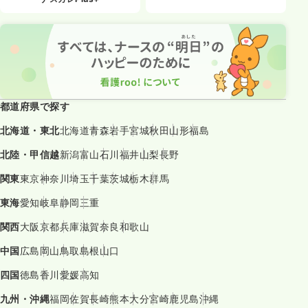
都道府県で探す
北海道・東北
北海道
青森
岩手
宮城
秋田
山形
福島
北陸・甲信越
新潟
富山
石川
福井
山梨
長野
関東
東京
神奈川
埼玉
千葉
茨城
栃木
群馬
東海
愛知
岐阜
静岡
三重
関西
大阪
京都
兵庫
滋賀
奈良
和歌山
中国
広島
岡山
鳥取
島根
山口
四国
徳島
香川
愛媛
高知
九州・沖縄
福岡
佐賀
長崎
熊本
大分
宮崎
鹿児島
沖縄