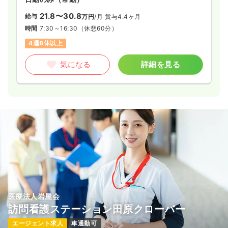
21.8〜30.8
給与
万円
/月
賞与4.4ヶ月
時間
7:30～16:30
（休憩60分）
4週8休以上
気になる
詳細を見る
医療法人岩屋会
訪問看護ステーション田原クローバー
エージェント求人
車通勤可