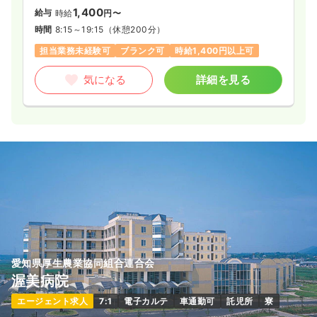
1,400
給与
時給
円〜
時間
8:15～19:15
（休憩200分）
担当業務未経験可
ブランク可
時給1,400円以上可
気になる
詳細を見る
愛知県厚生農業協同組合連合会
渥美病院
エージェント求人
7:1
電子カルテ
車通勤可
託児所
寮