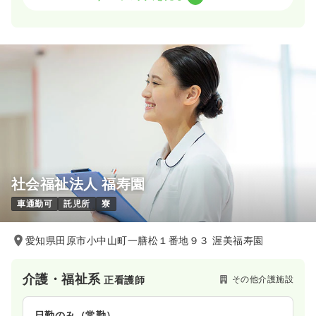
一時募集休止
日勤のみ（常勤）
20.5
給与
万円〜
/月
賞与2回
※一例
時間
8:30～17:30
4週8休以上
ブランク可
月給20万円以上可
気になる
詳細を見る
社会福祉法人 福寿園
一時募集休止
日勤のみ（パート）
車通勤可
託児所
寮
1,200
給与
時給
円
時間
8:30～17:30
愛知県田原市小中山町一膳松１番地９３ 渥美福寿園
ブランク可
時給1,200円以上可
気になる
詳細を見る
介護・福祉系
その他介護施設
正看護師
日勤のみ（常勤）