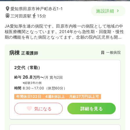
愛知県田原市神戸町赤石1-1
施設詳細
三河田原駅
15分
JA愛知厚生連の病院です。田原市内唯一の病院として地域の中
核医療機関となっています。2014年から急性期・回復期・慢性
期の機能を有した病院となってます。念願の院内託児所も開始
しました。勤務環境も良好です♪
病棟
一般病院
正看護師
2交代（常勤）
26.8
給与
万円〜
/月
賞与2回
※経験3年の例
時間
8:30～17:00
（休憩60分）
年間休日122日
4週8休以上
月給27万円以上可
気になる
詳細を見る