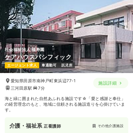
社会福祉法人 福寿園
ケアハウスパシフィック
エージェント求人
車通勤可
託児所
愛知県田原市南神戸町東浜辺77-1
施設詳細
三河田原駅
7分
海と緑に囲まれた自然あふれる施設です☆「愛と感謝と奉仕」
の経営理念のもと、地域に信頼される施設造りを心掛けていま
す。
介護・福祉系
その他介護施設
正看護師