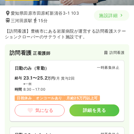
愛知県田原市田原町新清谷3-1 103
施設詳細
三河田原駅
15分
【訪問看護】豊橋市にある岩屋病院が運営する訪問看護ステー
ションクローバーのサテライト施設です。
訪問看護
訪問看護
正看護師
一時募集休止
日勤のみ（常勤）
23.1〜25.2
給与
万円
/月
賞与2回
※一例
時間
8:30～17:00
日祝休み
オンコールあり
月給25万円以上可
気になる
詳細を見る