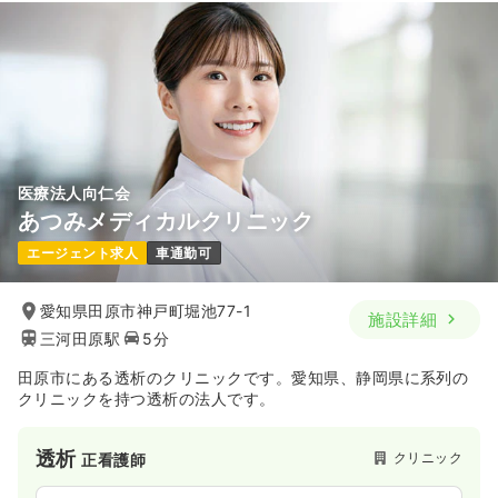
25.1〜35.0
給与
万円
/月
賞与5.5ヶ月
※一例
時間
8:30～17:00
（休憩50分）
土日祝休み
年間休日123日
オンコールあり
月給35万円以上可
気になる
詳細を見る
医療法人向仁会
あつみメディカルクリニック
エージェント求人
車通勤可
愛知県田原市神戸町堀池77-1
施設詳細
三河田原駅
5分
田原市にある透析のクリニックです。愛知県、静岡県に系列の
クリニックを持つ透析の法人です。
透析
クリニック
正看護師