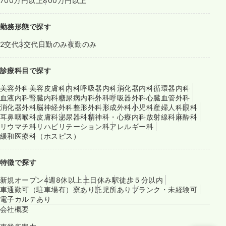
700万円以上
800万円以上
勤務形態で探す
2交代
3交代
日勤のみ
夜勤のみ
診療科目で探す
美容外科
美容皮膚科
内科
呼吸器内科
消化器内科
循環器内科
血液内科
腎臓内科
糖尿病内科
外科
呼吸器外科
心臓血管外科
消化器外科
脳神経外科
整形外科
形成外科
小児科
産婦人科
眼科
耳鼻咽喉科
皮膚科
泌尿器科
精神科・心療内科
放射線科
麻酔科
リウマチ科
リハビリテーション科
アレルギー科
緩和医療科（ホスピス）
特徴で探す
新規オープン
4週8休以上
土日休み
駅徒歩５分以内
車通勤可（駐車場有）
寮あり
託児所あり
ブランク・未経験可
電子カルテあり
会社概要