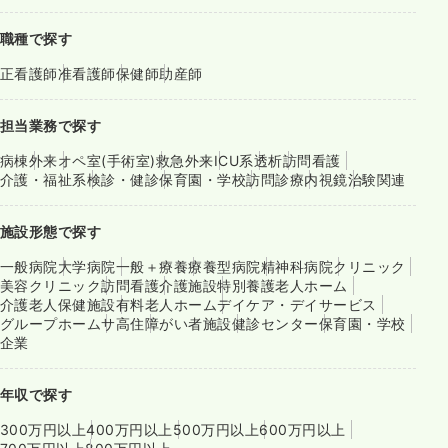
職種で探す
正看護師
准看護師
保健師
助産師
担当業務で探す
病棟
外来
オペ室(手術室)
救急外来
ICU系
透析
訪問看護
介護・福祉系
検診・健診
保育園・学校
訪問診療
内視鏡
治験関連
施設形態で探す
一般病院
大学病院
一般＋療養
療養型病院
精神科病院
クリニック
美容クリニック
訪問看護
介護施設
特別養護老人ホーム
介護老人保健施設
有料老人ホーム
デイケア・デイサービス
グループホーム
サ高住
障がい者施設
健診センター
保育園・学校
企業
年収で探す
300万円以上
400万円以上
500万円以上
600万円以上