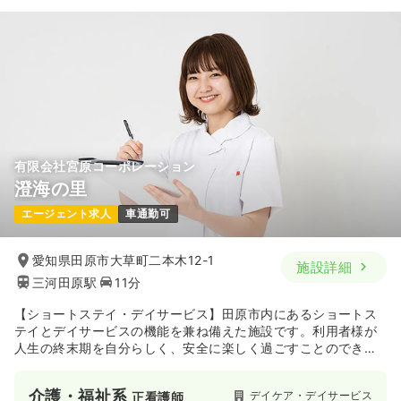
有限会社宮原コーポレーション
澄海の里
エージェント求人
車通勤可
愛知県田原市大草町二本木12-1
施設詳細
三河田原駅
11分
【ショートステイ・デイサービス】田原市内にあるショートス
テイとデイサービスの機能を兼ね備えた施設です。利用者様が
人生の終末期を自分らしく、安全に楽しく過ごすことのできる
施設の運営を目指しています。働いているスタッフは利用者様
に対しては自分の家族のように接する、思いやりがあり温かい
介護・福祉系
デイケア・デイサービス
正看護師
人柄の方ばかりです。関わる人すべてが幸せになるような施設