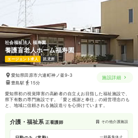
社会福祉法人 福寿園
養護盲老人ホーム福寿園
エージェント求人
託児所
愛知県田原市六連町神ノ釜9-3
施設詳細
豊島駅
15分
愛知県初の視覚障害の高齢者の自立えお目指した福祉施設で、
県下有数の専門施設です。「愛と感謝と奉仕」の経営理念のも
と、地域に信頼される施設造りを心掛けています。
介護・福祉系
その他介護施設
正看護師
一時募集休止
日勤のみ（常勤）