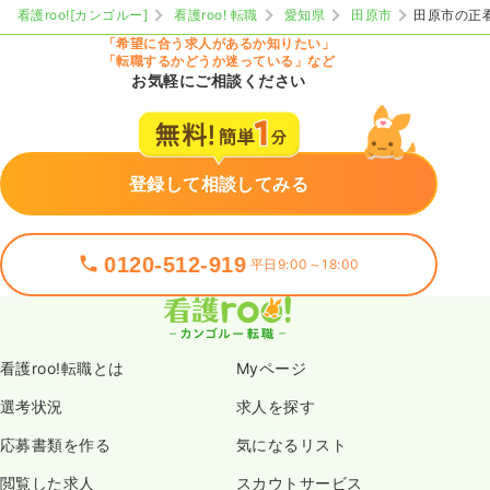
看護roo![カンゴルー]
看護roo! 転職
愛知県
田原市
田原市の正
「希望に合う求人があるか知りたい」
「転職するかどうか迷っている」など
お気軽にご相談ください
登録して相談してみる
0120-512-919
平日9:00～18:00
看護roo!転職とは
Myページ
選考状況
求人を探す
応募書類を作る
気になるリスト
閲覧した求人
スカウトサービス