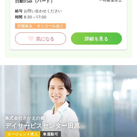
一時募集休止
日勤のみ（パート）
給与
お問い合わせください
時間
8:30～17:00
日祝休み
オンコールあり
気になる
詳細を見る
株式会社さかえの郷
デイサービスセンター田原
エージェント求人
車通勤可