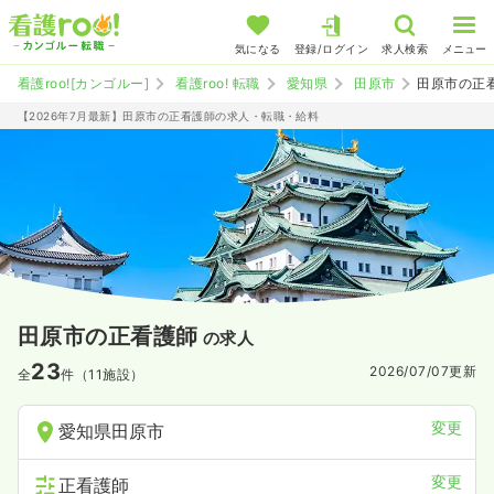
気になる
登録/ログイン
求人検索
メニュー
看護roo![カンゴルー]
看護roo! 転職
愛知県
田原市
田原市の正
【2026年7月最新】田原市の正看護師の求人・転職・給料
田原市の正看護師
の求人
23
2026/07/07
更新
全
件（11施設）
変更
愛知県田原市
変更
正看護師