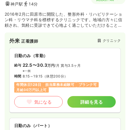
神戸駅
14分
2016年2月に田原市に開院した、整形外科・リハビリテーショ
ン科・リウマチ科を標榜するクリニックです。地域の方々に信
頼され、気軽に受診できて心地よく過ごしていただけることを
第一としており、通所リハビリテーションの提供も行っていま
す。電子カルテと連動するMRI、X線、超音波のほか、腰椎や大
外来
クリニック
正看護師
腿の骨塩定量を測定できる骨塩定量装置などの設備を整えてお
り、リハビリには予約制を導入しています。
日勤のみ（常勤）
22.5〜30.3
給与
万円
/月
賞与3.5ヶ月
※一例
時間
8:15～19:15
（休憩200分）
年間休日128日
担当業務未経験可
ブランク可
月給30万円以上可
気になる
詳細を見る
日勤のみ（パート）