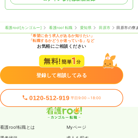
看護roo![カンゴルー]
看護roo! 転職
愛知県
田原市
田原市の寮
「希望に合う求人があるか知りたい」
「転職するかどうか迷っている」など
お気軽にご相談ください
登録して相談してみる
0120-512-919
平日9:00～18:00
看護roo!転職とは
Myページ
選考状況
求人を探す