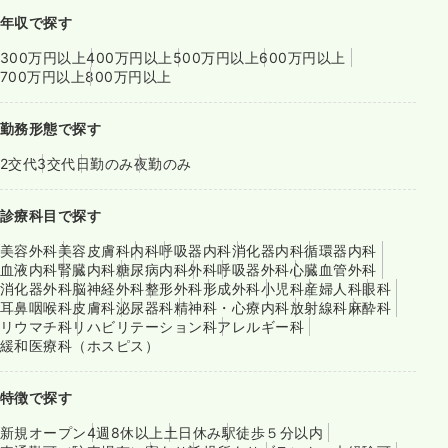
年収で探す
300万円以上
400万円以上
500万円以上
600万円以上
700万円以上
800万円以上
勤務形態で探す
2交代
3交代
日勤のみ
夜勤のみ
診療科目で探す
美容外科
美容皮膚科
内科
呼吸器内科
消化器内科
循環器内科
血液内科
腎臓内科
糖尿病内科
外科
呼吸器外科
心臓血管外科
消化器外科
脳神経外科
整形外科
形成外科
小児科
産婦人科
眼科
耳鼻咽喉科
皮膚科
泌尿器科
精神科・心療内科
放射線科
麻酔科
リウマチ科
リハビリテーション科
アレルギー科
緩和医療科（ホスピス）
特徴で探す
新規オープン
4週8休以上
土日休み
駅徒歩５分以内