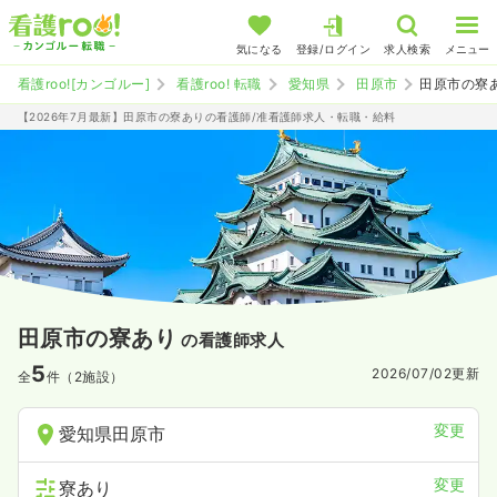
気になる
登録/ログイン
求人検索
メニュー
看護roo![カンゴルー]
看護roo! 転職
愛知県
田原市
田原市の寮
【2026年7月最新】田原市の寮ありの看護師/准看護師求人・転職・給料
田原市の寮あり
の看護師求人
5
2026/07/02
更新
全
件（2施設）
変更
愛知県田原市
変更
寮あり