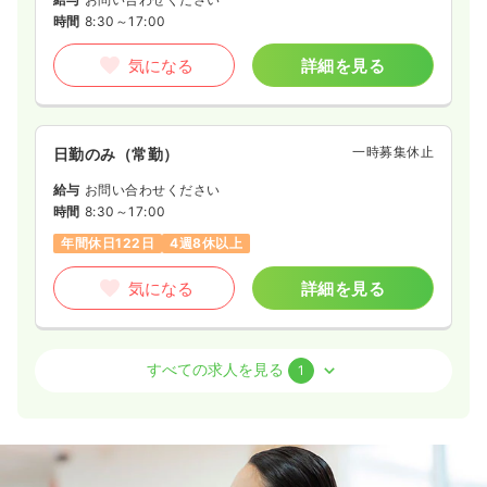
時間
8:30～17:00
気になる
詳細を見る
一時募集休止
日勤のみ（常勤）
給与
お問い合わせください
時間
8:30～17:00
年間休日122日
4週8休以上
気になる
詳細を見る
病棟
一般病院
助産師
すべての求人を見る
1
2交代（常勤）
23.2〜34.5
給与
万円
/月
賞与5.5ヶ月
※一例