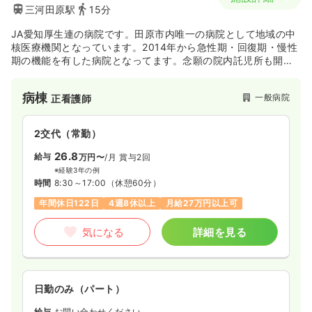
三河田原駅
15分
JA愛知厚生連の病院です。田原市内唯一の病院として地域の中
核医療機関となっています。2014年から急性期・回復期・慢性
期の機能を有した病院となってます。念願の院内託児所も開始
しました。勤務環境も良好です♪
病棟
一般病院
正看護師
2交代（常勤）
26.8
給与
万円〜
/月
賞与2回
※経験3年の例
時間
8:30～17:00
（休憩60分）
年間休日122日
4週8休以上
月給27万円以上可
気になる
詳細を見る
日勤のみ（パート）
給与
お問い合わせください