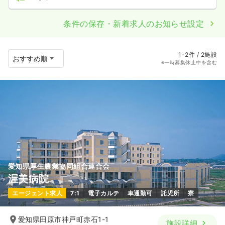
条件の保存・新着求人のお知らせ設定
1-2件 / 2施設
※一時募集休止中を含む
愛知県厚生農業協同組合連合会
渥美病院
エージェント求人
7:1
電子カルテ
車通勤可
託児所
寮
愛知県田原市神戸町赤石1-1
施設詳細