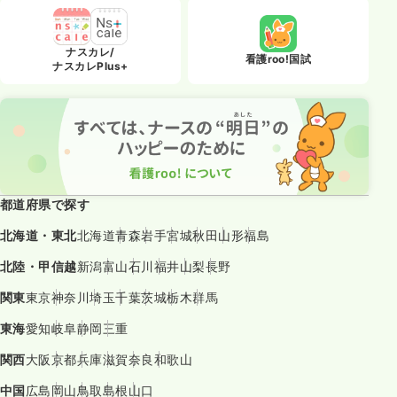
ナスカレ/
看護roo!国試
ナスカレPlus+
都道府県で探す
北海道・東北
北海道
青森
岩手
宮城
秋田
山形
福島
北陸・甲信越
新潟
富山
石川
福井
山梨
長野
関東
東京
神奈川
埼玉
千葉
茨城
栃木
群馬
東海
愛知
岐阜
静岡
三重
関西
大阪
京都
兵庫
滋賀
奈良
和歌山
中国
広島
岡山
鳥取
島根
山口