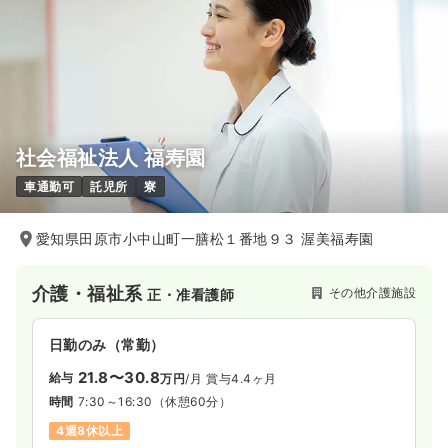
時間
8:30～17:00
（休憩50分）
年間休日122日
月給34万円以上可
気になる
詳細を見る
社会福祉法人 福寿園
車通勤可
託児所
寮
愛知県田原市小中山町一膳松１番地９３ 渥美福寿園
介護・福祉系
その他介護施設
正・准看護師
日勤のみ（常勤）
21.8〜30.8
給与
万円
/月
賞与4.4ヶ月
時間
7:30～16:30
（休憩60分）
4週8休以上