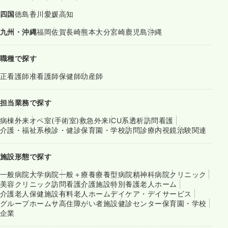
四国
徳島
香川
愛媛
高知
九州・沖縄
福岡
佐賀
長崎
熊本
大分
宮崎
鹿児島
沖縄
職種で探す
正看護師
准看護師
保健師
助産師
担当業務で探す
病棟
外来
オペ室(手術室)
救急外来
ICU系
透析
訪問看護
介護・福祉系
検診・健診
保育園・学校
訪問診療
内視鏡
治験関連
施設形態で探す
一般病院
大学病院
一般＋療養
療養型病院
精神科病院
クリニック
美容クリニック
訪問看護
介護施設
特別養護老人ホーム
介護老人保健施設
有料老人ホーム
デイケア・デイサービス
グループホーム
サ高住
障がい者施設
健診センター
保育園・学校
企業