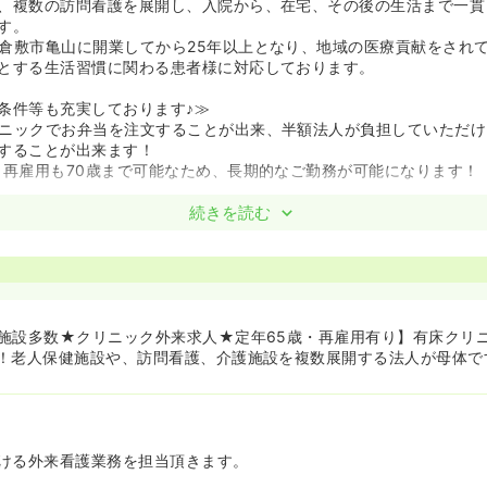
、複数の訪問看護を展開し、入院から、在宅、その後の生活まで一貫
す。
倉敷市亀山に開業してから25年以上となり、地域の医療貢献をされ
とする生活習慣に関わる患者様に対応しております。
条件等も充実しております♪≫
ニックでお弁当を注文することが出来、半額法人が負担していただけ
することが出来ます！
、再雇用も70歳まで可能なため、長期的なご勤務が可能になります！
続きを読む
施設多数★クリニック外来求人★定年65歳・再雇用有り】有床クリ
！老人保健施設や、訪問看護、介護施設を複数展開する法人が母体で
ける外来看護業務を担当頂きます。