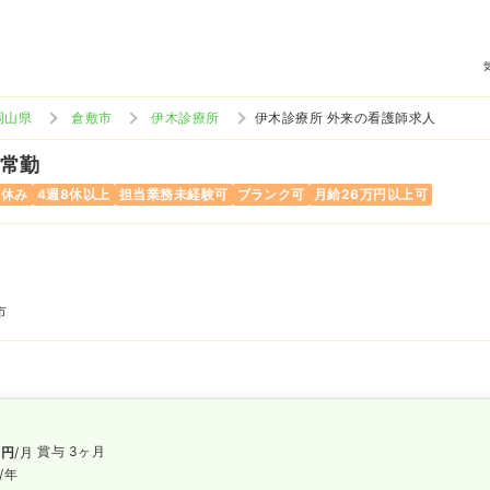
岡山県
倉敷市
伊木診療所
伊木診療所 外来の看護師求人
 常勤
祝休み
4週8休以上
担当業務未経験可
ブランク可
月給26万円以上可
市
賞与 3ヶ月
万円
/月
/年