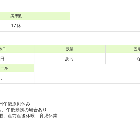
境
病床数
17床
休日
残業
固
7日
あり
コール
し
日午後原則休み
ら、午後勤務の場合あり
暇、産前産後休暇、育児休業