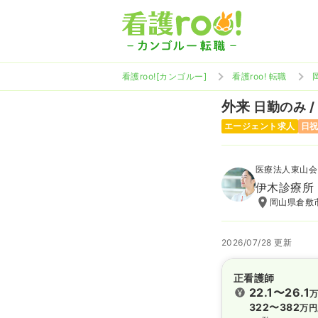
看護roo![カンゴルー]
看護roo! 転職
外来
日勤のみ /
エージェント求人
日
医療法人東山会
伊木診療所
岡山県倉敷
2026/07/28 更新
正看護師
22.1〜26.1
322〜382
万円