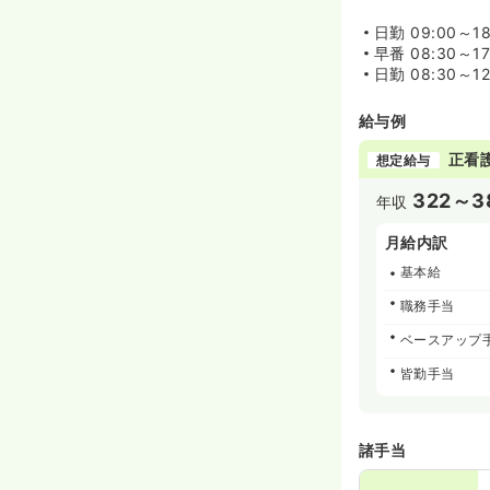
日勤
09:00～1
早番
08:30～1
日勤
08:30～12
給与例
正看
想定給与
322～3
年収
月給内訳
基本給
職務手当
ベースアップ
皆勤手当
諸手当