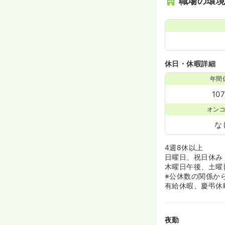
職場の環
休日・休暇詳細
年間
10
オン
な
4週8休以上
日曜日、祝日休み
木曜日午後、土曜
※公休数の関係か
有給休暇、慶弔休
夜勤