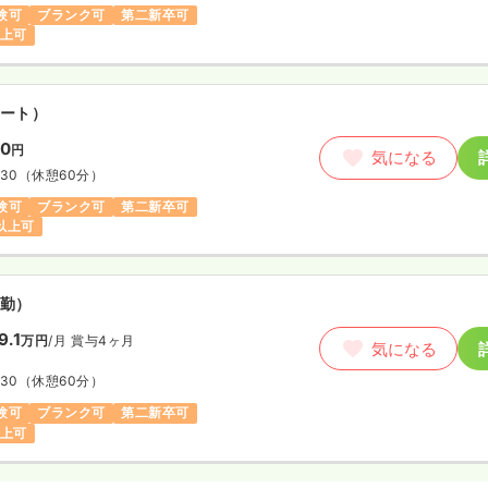
験可
ブランク可
第二新卒可
以上可
ート）
00
円
気になる
:30
（休憩60分）
験可
ブランク可
第二新卒可
円以上可
勤）
9.1
万円
/月
賞与4ヶ月
気になる
:30
（休憩60分）
験可
ブランク可
第二新卒可
以上可