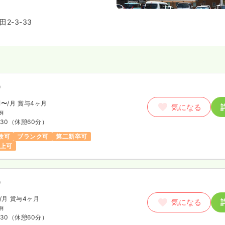
所属し、系列施設との連携や、病
月給33万円以上可
ンのある訪問看護など在宅分野へ
2-3-33
に行なっております。患者様との
を目指したい方や、ワークライフ
室)
正看護師
したい方にも人気な病院です。公
勤も可能です。
勤）
1.2
万円
/月
賞与71.8〜104.0万円
）
気になる
:00
（休憩60分）
円〜
/月
賞与4ヶ月
気になる
例
り
月給31万円以上可
:30
（休憩60分）
験可
ブランク可
第二新卒可
以上可
）
/月
賞与4ヶ月
気になる
例
:30
（休憩60分）