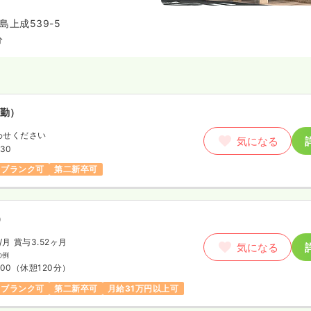
見に努めています。
上成539-5
分
勤）
わせください
気になる
:30
ブランク可
第二新卒可
）
/月
賞与3.52ヶ月
気になる
の例
:00
（休憩120分）
ブランク可
第二新卒可
月給31万円以上可