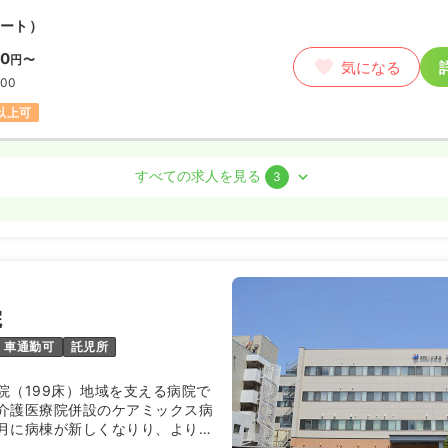
週8休以上
オンコールあり
担当業務未経験可
ート）
月給27万円以上可
40
円〜
気になる
:00
ート）
円以上可
80〜1,320
円
気になる
:30
（休憩60分）
すべての求人を見る
3
ンコールあり
担当業務未経験可
第二新卒可
円以上可
勤）
わせください
気になる
:00
院
車通勤可
託児所
）
院（199床）地域を支える病院で
3.2
万円
/月
賞与80.6〜113.2万円
介護医療院併設のケアミックス病
気になる
7月に病棟が新しくなりり、より働
:00
が安心できる環境ができました。