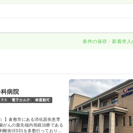
条件の保存・新着求人
外科病院
7:1
電子カルテ
車通勤可
床）】倉敷市にある消化器疾患専
腸がんの最先端内視鏡治療である
離術(ESD)を多数行っており消