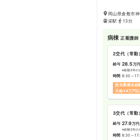
水清会グループに
第二新卒可
院内にステーショ
岡山県倉敷市神田
も取り組みを活発
栄駅
13分
中長期的な関わり
オペ室(手術
バランスを大切に
共交通機関での通
病棟
正看護師
日勤のみ（常
24.1〜3
給与
2交代（常勤
※一例
28.5
給与
時間
8:30～17
万
※経験3年の
オンコールあ
時間
8:30～17
担当業務未経
月給34万円
3交代（常勤
27.9
給与
万円
※経験3年の
時間
8:30～17