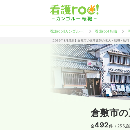
看護roo![カンゴルー]
看護roo! 転職
【2026年8月最新】倉敷市の正看護師の求人・転職・給料
倉敷市の
492
全
件（256