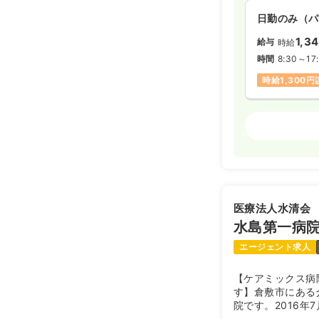
日祝休み
4
日勤のみ（パ
第二新卒可
1,3
給与
時給
時間
8:30～17
日勤のみ（パ
時給1,300
1,2
給与
時給
時間
8:30～17
外来
正看護師
日祝休み
オ
時給1,300
日勤のみ（常
給与
お問い合
時間
8:30～17
医療法人水清会
第二新卒可
水島第一病
エージェント求人
2交代（常勤
【ケアミックス病
26.1〜3
給与
す】倉敷市にある
※一例
院です。2016年
時間
8:30～17
きやすく、患者様