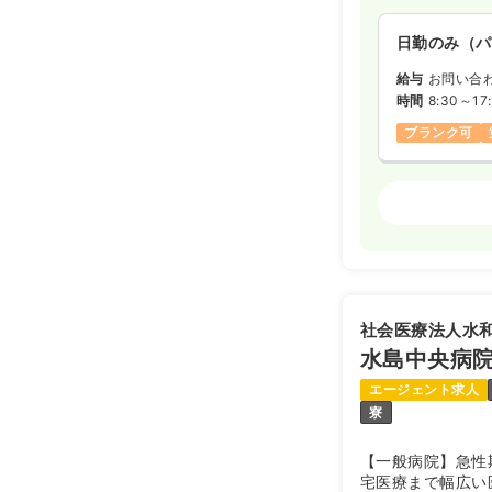
日勤のみ（パ
給与
お問い合
時間
8:30～17
ブランク可
外来
正看護師
日勤のみ（常
20.8〜2
給与
※一例
社会医療法人水
時間
8:15～17:
水島中央病
日祝休み
月
エージェント求人
寮
訪問診療
正
【一般病院】急性
日勤のみ（常
宅医療まで幅広い