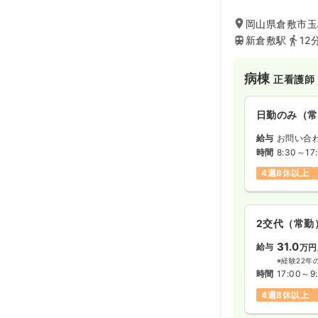
化器がんの早期発
岡山県倉敷市玉島
新倉敷駅
12
病棟
正看護師
日勤のみ（常
給与
お問い合
時間
8:30～17
4週8休以上
2交代（常勤
31.0
給与
万円
※経験22年
時間
17:00～9
4週8休以上