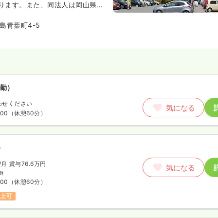
ります。また、同法人は岡山県倉
わせください
の貢献を重視した活動を行ってお
気になる
:30
への健康講座の開催や、医療に関
島青葉町4-5
地域社会への貢献活動にも積極的
やま子育て応援宣言企業として、
師
充実や、地域の小・中・高生を対
れあい体験の実施等も行っており
勤）
勤）
3.4
万円
/月
賞与3.52ヶ月
気になる
わせください
気になる
15
（休憩60分）
:00
（休憩60分）
給23万円以上可
）
看護師
/月
賞与76.6万円
気になる
勤）
例
:00
（休憩60分）
7.2
万円
/月
賞与3.2ヶ月
気になる
以上可
:30
（休憩60分）