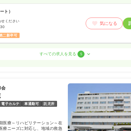
ート）
わせください
気になる
:30
第二新卒可
すべての求人を見る
5
勤）
4.8
万円
/月
賞与3.2ヶ月
気になる
和会
15
（休憩60分）
院
給24万円以上可
電子カルテ
車通勤可
託児所
看護師
期医療～リハビリテーション～在
勤）
医療ニーズに対応し、地域の救急