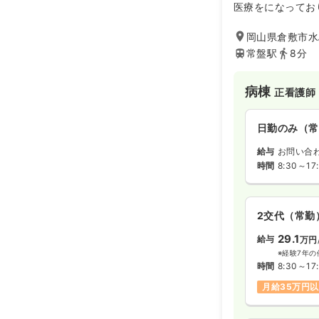
医療をになってお
給与
お問い合
敷市の地域医療へ
時間
8:30～17
ります。地域住民
岡山県倉敷市水
する情報提供等、
常盤駅
8分
に取り組み、おか
内視鏡
正看護
事業所内保育園の
象にした、病院ふ
病棟
正看護師
ます。
日勤のみ（常
日勤のみ（常
19.8〜2
給与
※一例
給与
お問い合
時間
8:15～17:
時間
8:30～17
日祝休み
月
2交代（常勤
訪問看護
正
29.1
給与
万円
日勤のみ（常
※経験7年の
時間
8:30～17
22.5〜2
給与
月給35万円
※一例
時間
8:30～17