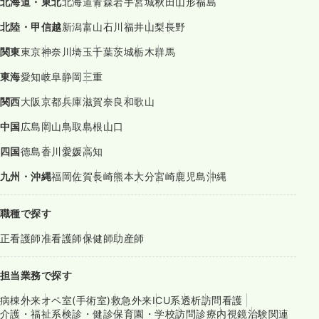
北海道・東北
北海道
青森
岩手
宮城
秋田
山形
福島
北陸・甲信越
新潟
富山
石川
福井
山梨
長野
関東
東京
神奈川
埼玉
千葉
茨城
栃木
群馬
東海
愛知
岐阜
静岡
三重
関西
大阪
京都
兵庫
滋賀
奈良
和歌山
中国
広島
岡山
鳥取
島根
山口
四国
徳島
香川
愛媛
高知
九州・沖縄
福岡
佐賀
長崎
熊本
大分
宮崎
鹿児島
沖縄
職種で探す
正看護師
准看護師
保健師
助産師
担当業務で探す
病棟
外来
オペ室(手術室)
救急外来
ICU系
透析
訪問看護
介護・福祉系
検診・健診
保育園・学校
訪問診療
内視鏡
治験関連