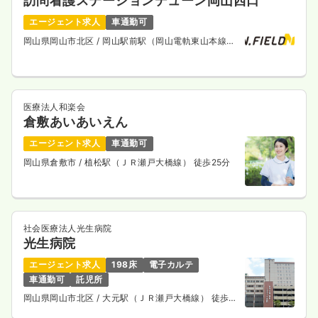
訪問看護ステーションデューン岡山西口
エージェント求人
車通勤可
岡山県岡山市北区
/ 岡山駅前駅（岡山電軌東山本線）
徒歩14分
医療法人和楽会
倉敷あいあいえん
エージェント求人
車通勤可
岡山県倉敷市
/ 植松駅（ＪＲ瀬戸大橋線） 徒歩25分
社会医療法人光生病院
光生病院
エージェント求人
198床
電子カルテ
車通勤可
託児所
岡山県岡山市北区
/ 大元駅（ＪＲ瀬戸大橋線） 徒歩
13分