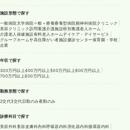
施設形態で探す
一般病院
大学病院
一般＋療養
療養型病院
精神科病院
クリニック
美容クリニック
訪問看護
介護施設
特別養護老人ホーム
介護老人保健施設
有料老人ホーム
デイケア・デイサービス
グループホーム
サ高住
障がい者施設
健診センター
保育園・学校
企業
年収で探す
300万円以上
400万円以上
500万円以上
600万円以上
700万円以上
800万円以上
勤務形態で探す
2交代
3交代
日勤のみ
夜勤のみ
診療科目で探す
美容外科
美容皮膚科
内科
呼吸器内科
消化器内科
循環器内科