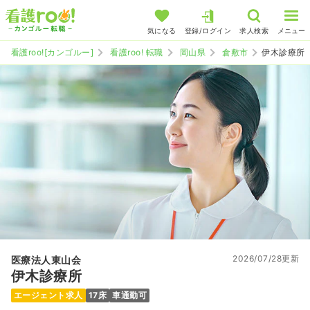
気になる
登録/ログイン
求人検索
メニュー
看護roo![カンゴルー]
看護roo! 転職
岡山県
倉敷市
伊木診療所
2026/07/28更新
医療法人東山会
伊木診療所
エージェント求人
17床
車通勤可