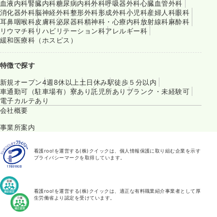
血液内科
腎臓内科
糖尿病内科
外科
呼吸器外科
心臓血管外科
消化器外科
脳神経外科
整形外科
形成外科
小児科
産婦人科
眼科
耳鼻咽喉科
皮膚科
泌尿器科
精神科・心療内科
放射線科
麻酔科
リウマチ科
リハビリテーション科
アレルギー科
緩和医療科（ホスピス）
特徴で探す
新規オープン
4週8休以上
土日休み
駅徒歩５分以内
車通勤可（駐車場有）
寮あり
託児所あり
ブランク・未経験可
電子カルテあり
会社概要
事業所案内
看護roo!を運営する(株)クイックは、個人情報保護に取り組む企業を示す
プライバシーマークを取得しています。
看護roo!を運営する(株)クイックは、適正な有料職業紹介事業者として厚
生労働省より認定を受けています。