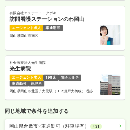
有限会社エステート・クボキ
訪問看護ステーションのわ岡山
エージェント求人
車通勤可
岡山県岡山市南区
社会医療法人光生病院
光生病院
エージェント求人
198床
電子カルテ
車通勤可
託児所
岡山県岡山市北区
/ 大元駅（ＪＲ瀬戸大橋線） 徒歩
13分
同じ地域で条件を追加する
岡山県倉敷市
×
車通勤可（駐車場有）
431