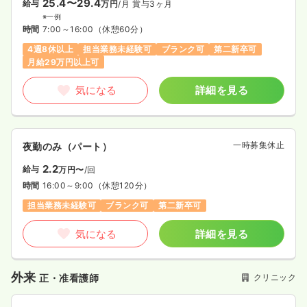
25.4〜29.4
給与
万円
/月
賞与3ヶ月
※一例
時間
7:00～16:00
（休憩60分）
4週8休以上
担当業務未経験可
ブランク可
第二新卒可
月給29万円以上可
気になる
詳細を見る
一時募集休止
夜勤のみ（パート）
2.2
給与
万円〜
/回
時間
16:00～9:00
（休憩120分）
担当業務未経験可
ブランク可
第二新卒可
気になる
詳細を見る
外来
クリニック
正・准看護師