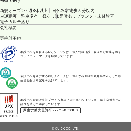
特徴で探す
新規オープン
4週8休以上
土日休み
駅徒歩５分以内
車通勤可（駐車場有）
寮あり
託児所あり
ブランク・未経験可
電子カルテあり
会社概要
事業所案内
看護roo!を運営する(株)クイックは、個人情報保護に取り組む企業を示す
プライバシーマークを取得しています。
看護roo!を運営する(株)クイックは、適正な有料職業紹介事業者として厚
生労働省より認定を受けています。
看護roo!転職は東証プライム市場上場企業のクイックが、厚生労働大臣の
許可を受けて運営しています。
厚生労働大臣許可27-ユ-020100
© QUICK CO.,LTD.