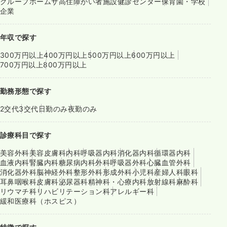
グループホーム
サ高住
障がい者施設
健診センター
保育園・学校
企業
年収で探す
300万円以上
400万円以上
500万円以上
600万円以上
700万円以上
800万円以上
勤務形態で探す
2交代
3交代
日勤のみ
夜勤のみ
診療科目で探す
美容外科
美容皮膚科
内科
呼吸器内科
消化器内科
循環器内科
血液内科
腎臓内科
糖尿病内科
外科
呼吸器外科
心臓血管外科
消化器外科
脳神経外科
整形外科
形成外科
小児科
産婦人科
眼科
耳鼻咽喉科
皮膚科
泌尿器科
精神科・心療内科
放射線科
麻酔科
リウマチ科
リハビリテーション科
アレルギー科
緩和医療科（ホスピス）