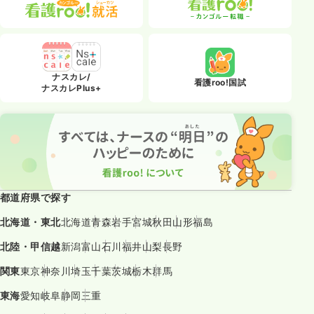
ナスカレ/
看護roo!国試
ナスカレPlus+
都道府県で探す
北海道・東北
北海道
青森
岩手
宮城
秋田
山形
福島
北陸・甲信越
新潟
富山
石川
福井
山梨
長野
関東
東京
神奈川
埼玉
千葉
茨城
栃木
群馬
東海
愛知
岐阜
静岡
三重