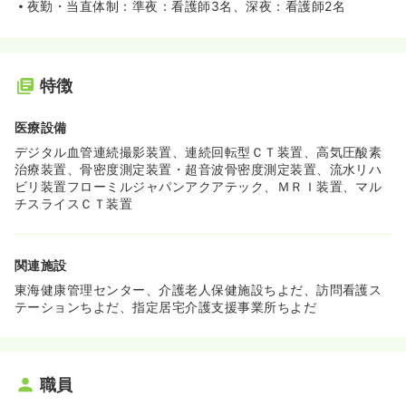
夜勤・当直体制：準夜：看護師3名、深夜：看護師2名
特徴
医療設備
デジタル血管連続撮影装置、連続回転型ＣＴ装置、高気圧酸素
治療装置、骨密度測定装置・超音波骨密度測定装置、流水リハ
ビリ装置フローミルジャパンアクアテック、ＭＲＩ装置、マル
チスライスＣＴ装置
関連施設
東海健康管理センター、介護老人保健施設ちよだ、訪問看護ス
テーションちよだ、指定居宅介護支援事業所ちよだ
職員