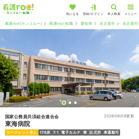
気になる
登録/ログイン
求人検索
メニュー
看護roo![カンゴルー]
看護roo! 転職
愛知県
名古屋市
名古屋市
2026/06/08更新
国家公務員共済組合連合会
東海病院
エージェント求人
176床
7:1
電子カルテ
寮
託児所
車通勤可