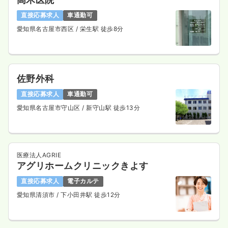
直接応募求人
車通勤可
愛知県名古屋市西区
/ 栄生駅 徒歩8分
佐野外科
直接応募求人
車通勤可
愛知県名古屋市守山区
/ 新守山駅 徒歩13分
医療法人AGRIE
アグリホームクリニックきよす
直接応募求人
電子カルテ
愛知県清須市
/ 下小田井駅 徒歩12分