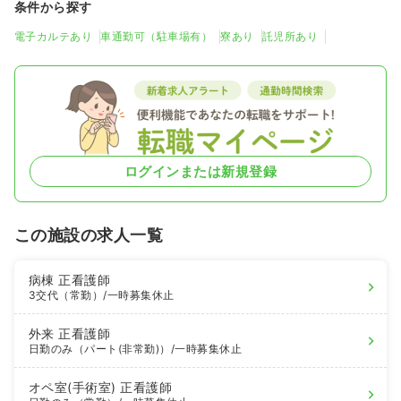
条件から探す
電子カルテあり
車通勤可（駐車場有）
寮あり
託児所あり
ログインまたは新規登録
この施設の求人一覧
病棟
正看護師
3交代（常勤）
/一時募集休止
外来
正看護師
日勤のみ（パート(非常勤)）
/一時募集休止
オペ室(手術室)
正看護師