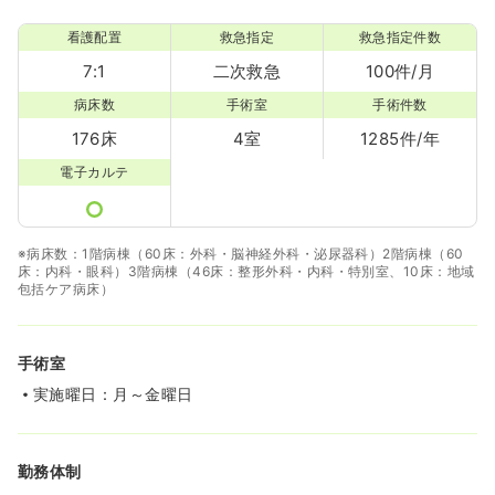
看護配置
救急指定
救急指定件数
7:1
二次救急
100件/月
病床数
手術室
手術件数
176床
4室
1285件/年
電子カルテ
※病床数：1階病棟（60床：外科・脳神経外科・泌尿器科）2階病棟（60
床：内科・眼科）3階病棟（46床：整形外科・内科・特別室、10床：地域
包括ケア病床）
手術室
実施曜日：月～金曜日
勤務体制