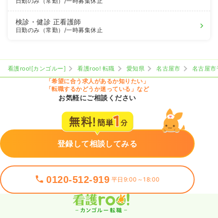
日勤のみ（常勤）
/一時募集休止
検診・健診
正看護師
日勤のみ（常勤）
/一時募集休止
看護roo![カンゴルー]
看護roo! 転職
愛知県
名古屋市
名古屋市
「希望に合う求人があるか知りたい」
「転職するかどうか迷っている」など
お気軽にご相談ください
登録して相談してみる
0120-512-919
平日9:00～18:00