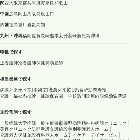
関西
大阪
京都
兵庫
滋賀
奈良
和歌山
中国
広島
岡山
鳥取
島根
山口
四国
徳島
香川
愛媛
高知
九州・沖縄
福岡
佐賀
長崎
熊本
大分
宮崎
鹿児島
沖縄
職種で探す
正看護師
准看護師
保健師
助産師
担当業務で探す
病棟
外来
オペ室(手術室)
救急外来
ICU系
透析
訪問看護
介護・福祉系
検診・健診
保育園・学校
訪問診療
内視鏡
治験関連
施設形態で探す
一般病院
大学病院
一般＋療養
療養型病院
精神科病院
クリニック
美容クリニック
訪問看護
介護施設
特別養護老人ホーム
介護老人保健施設
有料老人ホーム
デイケア・デイサービス