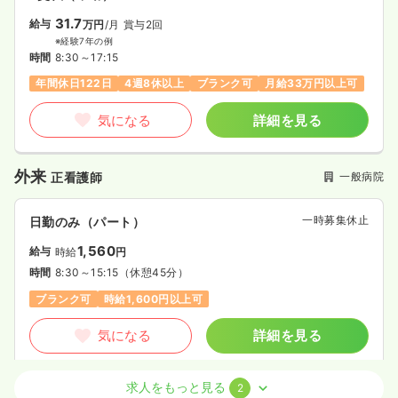
31.7
給与
万円
/月
賞与2回
※経験7年の例
時間
8:30～17:15
年間休日122日
4週8休以上
ブランク可
月給33万円以上可
気になる
詳細を見る
外来
一般病院
正看護師
一時募集休止
日勤のみ（パート）
1,560
給与
時給
円
時間
8:30～15:15
（休憩45分）
ブランク可
時給1,600円以上可
気になる
詳細を見る
求人をもっと見る
2
オペ室(手術室)
一般病院
正看護師