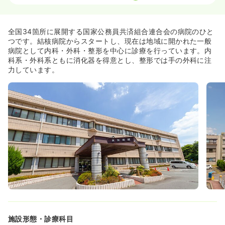
一時募集休止
日勤のみ（常勤）
全国34箇所に展開する国家公務員共済組合連合会の病院のひと
28.4
給与
万円
/月
賞与11.2万円
つです。結核病院からスタートし、現在は地域に開かれた一般
※経験10年の例
病院として内科・外科・整形を中心に診療を行っています。内
時間
8:30～17:15
科系・外科系ともに消化器を得意とし、整形では手の外科に注
力しています。
土日祝休み
年間休日122日
月給28万円以上可
気になる
詳細を見る
検診・健診
一般病院
正看護師
一時募集休止
日勤のみ（常勤）
27.3
給与
万円
/月
賞与2回
※経験12年の例
時間
8:30～17:15
日祝休み
月給27万円以上可
施設形態・診療科目
気になる
詳細を見る