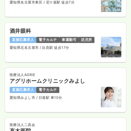
愛知県名古屋市東区
/ 尼ケ坂駅 徒歩7分
酒井眼科
直接応募求人
電子カルテ
車通勤可
託児所
愛知県北名古屋市
/ 比良駅 徒歩17分
医療法人AGRIE
アグリホームクリニックみよし
直接応募求人
電子カルテ
愛知県みよし市
/ 日進駅 車10分
医療法人二高会
高木医院