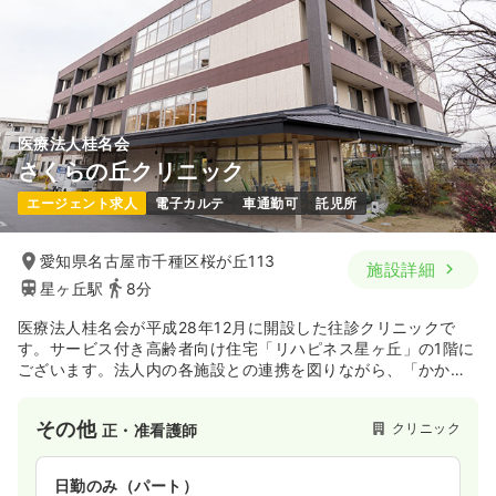
給与
お問い合わせください
時間
16:30～9:30
4週8休以上
ブランク可
気になる
詳細を見る
医療法人桂名会
さくらの丘クリニック
一時募集休止
日勤のみ（パート）
エージェント求人
電子カルテ
車通勤可
託児所
1,700〜1,750
給与
時給
円
時間
9:00～17:00
愛知県名古屋市千種区桜が丘113
施設詳細
星ヶ丘駅
8分
ブランク可
時給1,700円以上可
医療法人桂名会が平成28年12月に開設した往診クリニックで
気になる
詳細を見る
す。サービス付き高齢者向け住宅「リハピネス星ヶ丘」の1階に
ございます。法人内の各施設との連携を図りながら、「かかり
つけ医」として地域の皆様に貢献していきます。
一時募集休止
夜勤のみ（パート）
その他
クリニック
正・准看護師
3.2
給与
万円
/回
日勤のみ（パート）
時間
16:30～9:00