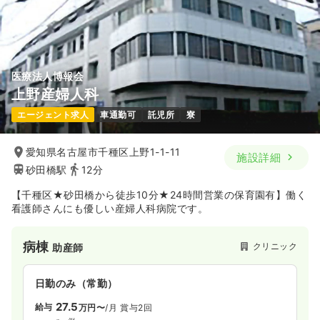
4週8休以上
ブランク可
第二新卒可
月給32万円以上可
気になる
詳細を見る
医療法人博報会
上野産婦人科
エージェント求人
車通勤可
託児所
寮
愛知県名古屋市千種区上野1-1-11
施設詳細
砂田橋駅
12分
【千種区★砂田橋から徒歩10分★24時間営業の保育園有】働く
看護師さんにも優しい産婦人科病院です。
病棟
クリニック
助産師
日勤のみ（常勤）
27.5
給与
万円〜
/月
賞与2回