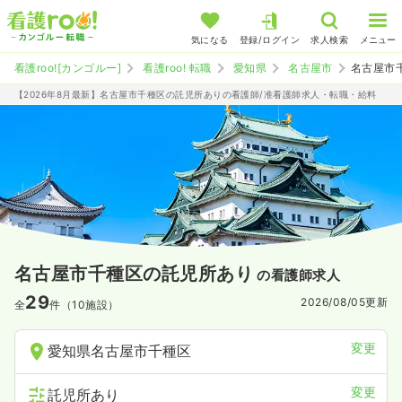
気になる
登録/ログイン
求人検索
メニュー
看護roo![カンゴルー]
看護roo! 転職
愛知県
名古屋市
名古屋市
【2026年8月最新】名古屋市千種区の託児所ありの看護師/准看護師求人・転職・給料
名古屋市千種区の託児所あり
の看護師求人
29
2026/08/05
更新
全
件（10施設）
変更
愛知県名古屋市千種区
変更
託児所あり