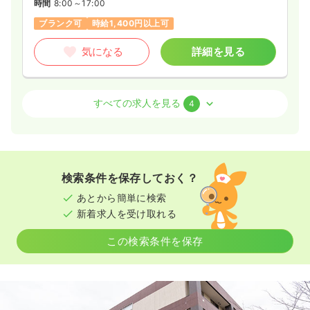
時間
8:00～17:00
ブランク可
時給1,400円以上可
気になる
詳細を見る
病棟
クリニック
正・准看護師
すべての求人を見る
4
2交代（常勤）
34.3〜37.8
給与
万円
/月
賞与2回
※一例
検索条件を保存しておく？
時間
8:00～17:00
あとから簡単に検索
4週8休以上
ブランク可
月給37万円以上可
新着求人を受け取れる
気になる
詳細を見る
この検索条件を保存
一時募集休止
夜勤のみ（常勤）