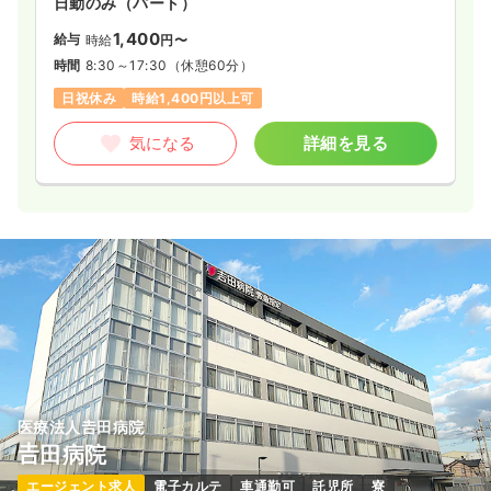
日勤のみ（パート）
1,400
給与
時給
円〜
時間
8:30～17:30
（休憩60分）
日祝休み
時給1,400円以上可
気になる
詳細を見る
医療法人𠮷田病院
𠮷田病院
エージェント求人
電子カルテ
車通勤可
託児所
寮