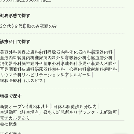
勤務形態で探す
2交代
3交代
日勤のみ
夜勤のみ
診療科目で探す
美容外科
美容皮膚科
内科
呼吸器内科
消化器内科
循環器内科
血液内科
腎臓内科
糖尿病内科
外科
呼吸器外科
心臓血管外科
消化器外科
脳神経外科
整形外科
形成外科
小児科
産婦人科
眼科
耳鼻咽喉科
皮膚科
泌尿器科
精神科・心療内科
放射線科
麻酔科
リウマチ科
リハビリテーション科
アレルギー科
緩和医療科（ホスピス）
特徴で探す
新規オープン
4週8休以上
土日休み
駅徒歩５分以内
車通勤可（駐車場有）
寮あり
託児所あり
ブランク・未経験可
電子カルテあり
会社概要