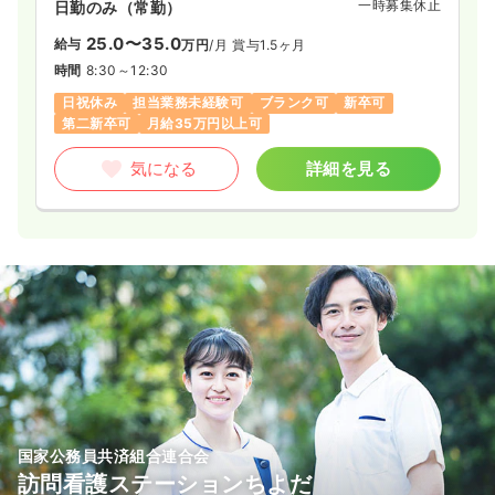
一時募集休止
日勤のみ（常勤）
検診・健診
一般病院
正看護師
25.0〜35.0
給与
万円
/月
賞与1.5ヶ月
時間
8:30～12:30
一時募集休止
日勤のみ（常勤）
日祝休み
担当業務未経験可
ブランク可
新卒可
第二新卒可
月給35万円以上可
27.3
給与
万円
/月
賞与2回
※経験12年の例
気になる
詳細を見る
時間
8:30～17:15
日祝休み
月給27万円以上可
気になる
詳細を見る
国家公務員共済組合連合会
訪問看護ステーションちよだ