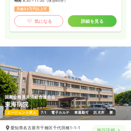
時間
8:30～17:30
（休憩60分）
月給32万円以上可
気になる
詳細を見る
国家公務員共済組合連合会
東海病院
エージェント求人
7:1
電子カルテ
車通勤可
託児所
寮
愛知県名古屋市千種区千代田橋1-1-1
施設詳細