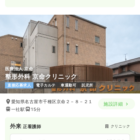
一時募集休止
日勤のみ（パート）
1,560
給与
時給
円
時間
8:30～15:15
（休憩45分）
ブランク可
時給1,600円以上可
気になる
詳細を見る
オペ室(手術室)
一般病院
正看護師
医療法人 京命
整形外科 京命クリニック
一時募集休止
日勤のみ（常勤）
直接応募求人
電子カルテ
車通勤可
託児所
28.4
給与
万円
/月
賞与11.2万円
※経験10年の例
愛知県名古屋市千種区京命２－８－２１
施設詳細
時間
8:30～17:15
一社駅
15分
土日祝休み
年間休日122日
月給28万円以上可
外来
クリニック
正看護師
気になる
詳細を見る