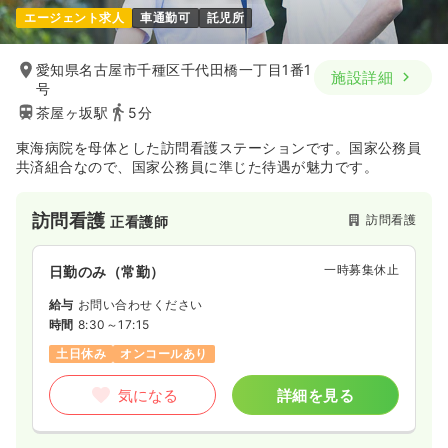
エージェント求人
車通勤可
託児所
愛知県名古屋市千種区千代田橋一丁目1番1
施設詳細
号
茶屋ヶ坂駅
5分
東海病院を母体とした訪問看護ステーションです。国家公務員
共済組合なので、国家公務員に準じた待遇が魅力です。
訪問看護
訪問看護
正看護師
一時募集休止
日勤のみ（常勤）
給与
お問い合わせください
時間
8:30～17:15
土日休み
オンコールあり
気になる
詳細を見る