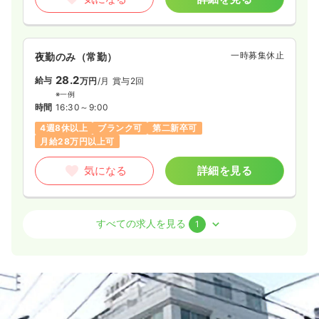
一時募集休止
夜勤のみ（常勤）
28.2
給与
万円
/月
賞与2回
※一例
時間
16:30～9:00
4週8休以上
ブランク可
第二新卒可
月給28万円以上可
気になる
詳細を見る
外来
一般＋療養
正看護師
すべての求人を見る
1
一時募集休止
日勤のみ（常勤）
24.1
給与
万円〜
/月
賞与4ヶ月
※経験3年の例
時間
8:30～17:30
（休憩60分）