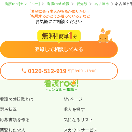
看護roo![カンゴルー]
看護roo! 転職
愛知県
名古屋市
名古屋市
「希望に合う求人があるか知りたい」
「転職するかどうか迷っている」など
お気軽にご相談ください
登録して相談してみる
0120-512-919
平日9:00～18:00
看護roo!転職とは
Myページ
選考状況
求人を探す
応募書類を作る
気になるリスト
閲覧した求人
スカウトサービス