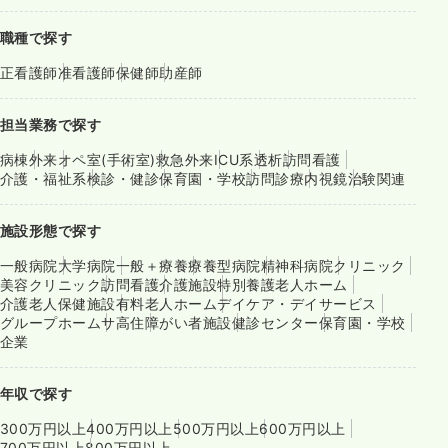
職種で探す
正看護師
准看護師
保健師
助産師
担当業務で探す
病棟
外来
オペ室(手術室)
救急外来
ICU系
透析
訪問看護
介護・福祉系
検診・健診
保育園・学校
訪問診療
内視鏡
治験関連
施設形態で探す
一般病院
大学病院
一般＋療養
療養型病院
精神科病院
クリニック
美容クリニック
訪問看護
介護施設
特別養護老人ホーム
介護老人保健施設
有料老人ホーム
デイケア・デイサービス
グループホーム
サ高住
障がい者施設
健診センター
保育園・学校
企業
年収で探す
300万円以上
400万円以上
500万円以上
600万円以上
700万円以上
800万円以上