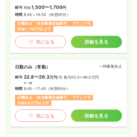
1,500〜1,700
ブランク可
給与
時給
円
時間
8:45～16:30
（休憩60分）
気になる
詳細を見る
日曜休み
担当業務未経験可
ブランク可
時給1,700円以上可
気になる
詳細を見る
一時募集休止
日勤のみ（常勤）
22.8〜26.3
給与
万円
/月
賞与55.5〜66.0万円
※一例
時間
8:45～17:45
（休憩60分）
日曜休み
担当業務未経験可
ブランク可
月給26万円以上可
気になる
詳細を見る