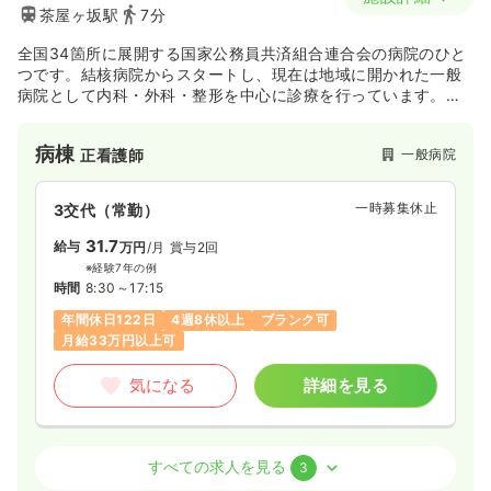
茶屋ヶ坂駅
7分
全国34箇所に展開する国家公務員共済組合連合会の病院のひと
つです。結核病院からスタートし、現在は地域に開かれた一般
病院として内科・外科・整形を中心に診療を行っています。内
科系・外科系ともに消化器を得意とし、整形では手の外科に注
力しています。
病棟
一般病院
正看護師
一時募集休止
3交代（常勤）
31.7
給与
万円
/月
賞与2回
※経験7年の例
時間
8:30～17:15
年間休日122日
4週8休以上
ブランク可
月給33万円以上可
気になる
詳細を見る
外来
一般病院
正看護師
すべての求人を見る
3