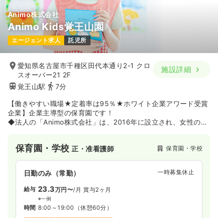
Animo株式会社
Animo Kids覚王山園
エージェント求人
託児所
愛知県名古屋市千種区田代本通り2-1 クロ
施設詳細
スオーバー21 2F
覚王山駅
7分
【働きやすい職場★定着率は95％★ホワイト企業アワード受賞
企業】企業主導型の保育園です！
◆法人の「Animo株式会社」は、2016年に設立され、女性の社
会進出を応援する会社で女性の背中を押すための一つとして保
育事業を開始しました。現在では全国に25園の保育園を開園し
保育園・学校
保育園・学校
正・准看護師
ています。
◆第三回 「ホワイト企業アワード」にて託児所部門を受賞して
います。誰にとっても働きやすい職場作りに自信があります。
一時募集休止
日勤のみ（常勤）
23.3
給与
万円〜
/月
賞与2ヶ月
※一例
時間
8:00～19:00
（休憩60分）