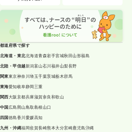
都道府県で探す
北海道・東北
北海道
青森
岩手
宮城
秋田
山形
福島
北陸・甲信越
新潟
富山
石川
福井
山梨
長野
関東
東京
神奈川
埼玉
千葉
茨城
栃木
群馬
東海
愛知
岐阜
静岡
三重
関西
大阪
京都
兵庫
滋賀
奈良
和歌山
中国
広島
岡山
鳥取
島根
山口
四国
徳島
香川
愛媛
高知
九州・沖縄
福岡
佐賀
長崎
熊本
大分
宮崎
鹿児島
沖縄