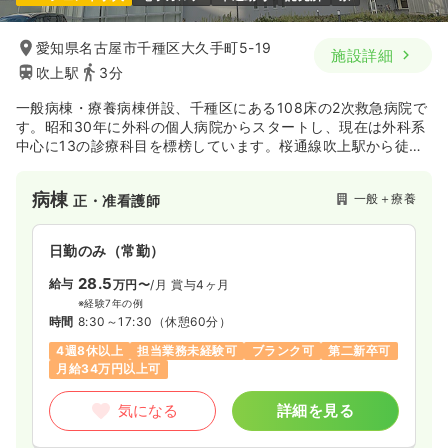
愛知県名古屋市千種区大久手町5-19
施設詳細
吹上駅
3分
一般病棟・療養病棟併設、千種区にある108床の2次救急病院で
す。昭和30年に外科の個人病院からスタートし、現在は外科系
中心に13の診療科目を標榜しています。桜通線吹上駅から徒歩
5分とアクセスも良く、院内託児所もあるのでママさんナースも
多数活躍中です。2020年2月に病棟が新築移転します。
病棟
一般＋療養
正・准看護師
日勤のみ（常勤）
28.5
給与
万円〜
/月
賞与4ヶ月
※経験7年の例
時間
8:30～17:30
（休憩60分）
4週8休以上
担当業務未経験可
ブランク可
第二新卒可
月給34万円以上可
気になる
詳細を見る