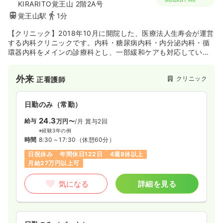
KIRARITO覚王山 2階2A号
覚王山駅
1分
【クリニック】2018年10月に開院した、医療法人生寿会が運営
する内科クリニックです。内科・糖尿病内科・内分泌内科・循
環器内科をメインの診療科とし、一部緩和ケアも対応していま
す。クリニック内には併設で訪問看護ステーションもあり、外
来と在宅医療を同時に提供しています。
外来
クリニック
正看護師
日勤のみ（常勤）
24.3
給与
万円〜
/月
賞与2回
※経験3年の例
時間
8:30～17:30
（休憩60分）
日祝休み
年間休日122日
4週8休以上
月給27万円以上可
気になる
詳細を見る