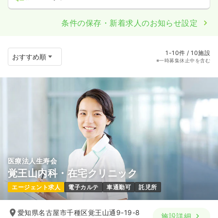
条件の保存・新着求人のお知らせ設定
1-10件 / 10施設
※一時募集休止中を含む
医療法人生寿会
覚王山内科・在宅クリニック
エージェント求人
電子カルテ
車通勤可
託児所
愛知県名古屋市千種区覚王山通9-19-8
施設詳細