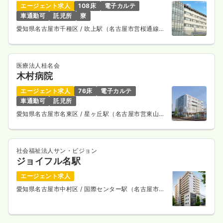
気になる
詳細を見る
エージェント求人
108床
電子カルテ
車通勤可
託児所
寮
愛知県名古屋市千種区
/ 吹上駅（名古屋市営桜通線）
徒歩3分
医療法人桂名会
木村病院
エージェント求人
76床
電子カルテ
車通勤可
託児所
愛知県名古屋市名東区
/ 星ヶ丘駅（名古屋市営東山
線） 徒歩8分
社会福祉法人サン・ビジョン
ジョイフル名駅
エージェント求人
愛知県名古屋市中村区
/ 国際センター駅（名古屋市営
桜通線） 徒歩7分