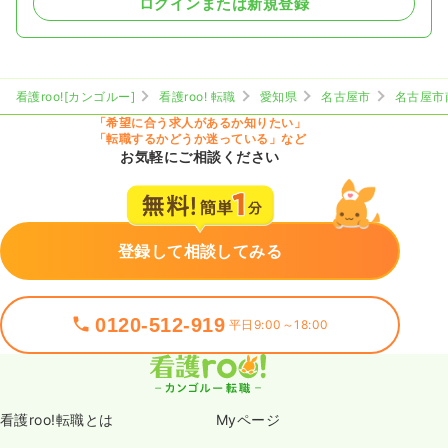
ログインまたは新規登録
看護roo![カンゴルー]
看護roo! 転職
愛知県
名古屋市
名古屋市
「希望に合う求人があるか知りたい」
「転職するかどうか迷っている」など
お気軽にご相談ください
登録して相談してみる
0120-512-919
平日9:00～18:00
看護roo!転職とは
Myページ