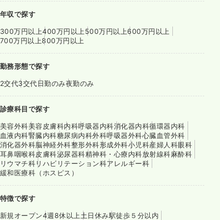
年収で探す
300万円以上
400万円以上
500万円以上
600万円以上
700万円以上
800万円以上
勤務形態で探す
2交代
3交代
日勤のみ
夜勤のみ
診療科目で探す
美容外科
美容皮膚科
内科
呼吸器内科
消化器内科
循環器内科
血液内科
腎臓内科
糖尿病内科
外科
呼吸器外科
心臓血管外科
消化器外科
脳神経外科
整形外科
形成外科
小児科
産婦人科
眼科
耳鼻咽喉科
皮膚科
泌尿器科
精神科・心療内科
放射線科
麻酔科
リウマチ科
リハビリテーション科
アレルギー科
緩和医療科（ホスピス）
特徴で探す
新規オープン
4週8休以上
土日休み
駅徒歩５分以内