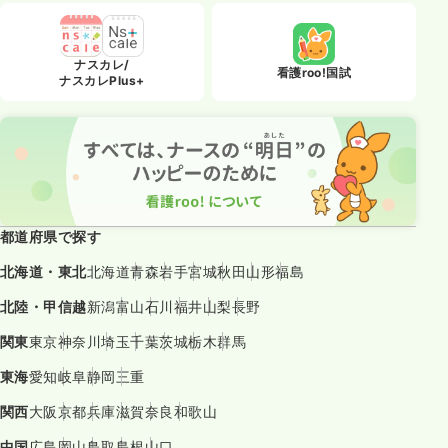
ナスカレ/
看護roo!国試
ナスカレPlus+
都道府県で探す
北海道・東北
北海道
青森
岩手
宮城
秋田
山形
福島
北陸・甲信越
新潟
富山
石川
福井
山梨
長野
関東
東京
神奈川
埼玉
千葉
茨城
栃木
群馬
東海
愛知
岐阜
静岡
三重
関西
大阪
京都
兵庫
滋賀
奈良
和歌山
中国
広島
岡山
鳥取
島根
山口