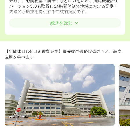
分野）、心筋梗塞・脳卒中などに力をいれ、病院機能評価
バージョン5.0も取得し24時間体制で地域における高度・
先進的な医療を提供する中核的病院です。
≪患者さまサービスと療養環境の充実≫
続きを読む
◆外来の待ち時間対策を定期的に調査をおこない。患者さ
ま用図書室の整備、機能別外来センターの配置や外国人対
応についても7ヶ国語対応マニュアルを整備するなど、ハ
ードとソフトの両面から病棟・外来ともさまざま工夫がさ
れています。
【年間休日128日★教育充実】最先端の医療設備のもと、高度
医療を学べます