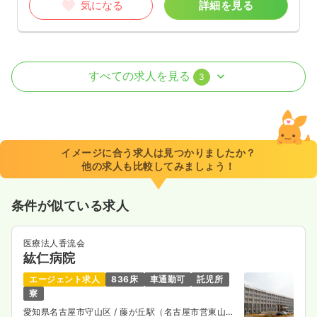
気になる
詳細を見る
オペ室(手術室)
一般病院
正看護師
すべての求人を見る
3
一時募集休止
2交代（常勤）
32.4
給与
万円〜
/月
賞与3.5ヶ月
※経験4年の例
イメージに合う求人は見つかりましたか？
時間
8:30～17:15
（休憩60分）
他の求人も比較してみましょう！
年間休日128日
オンコールあり
ブランク可
月給34万円以上可
条件が似ている求人
気になる
詳細を見る
医療法人香流会
紘仁病院
エージェント求人
836床
車通勤可
託児所
ICU系
一般病院
正看護師
寮
愛知県名古屋市守山区
/ 藤が丘駅（名古屋市営東山