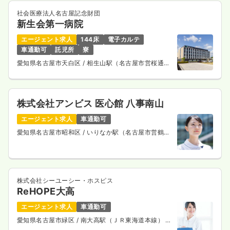
社会医療法人名古屋記念財団
新生会第一病院
エージェント求人
144床
電子カルテ
車通勤可
託児所
寮
愛知県名古屋市天白区
/ 相生山駅（名古屋市営桜通
線） 車10分
株式会社アンビス 医心館 八事南山
エージェント求人
車通勤可
愛知県名古屋市昭和区
/ いりなか駅（名古屋市営鶴舞
線） 徒歩10分
株式会社シーユーシー・ホスピス
ReHOPE大高
エージェント求人
車通勤可
愛知県名古屋市緑区
/ 南大高駅（ＪＲ東海道本線） 徒
歩13分