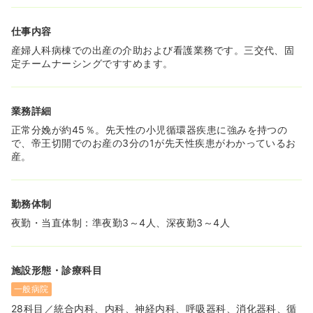
仕事内容
産婦人科病棟での出産の介助および看護業務です。三交代、固
定チームナーシングですすめます。
業務詳細
正常分娩が約45％。先天性の小児循環器疾患に強みを持つの
で、帝王切開でのお産の3分の1が先天性疾患がわかっているお
産。
勤務体制
夜勤・当直体制：準夜勤3～4人、深夜勤3～4人
施設形態・診療科目
一般病院
28科目／統合内科、内科、神経内科、呼吸器科、消化器科、循