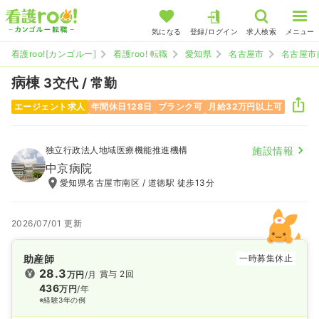
気になる
登録/ログイン
求人検索
メニュー
看護roo![カンゴルー]
看護roo! 転職
愛知県
名古屋市
名古屋市
病棟
3交代 / 常勤
エージェント求人
年間休日128日
ブランク可
月給32万円以上可
独立行政法人地域医療機能推進機構
施設情報
中京病院
愛知県名古屋市南区 / 道徳駅 徒歩13分
2026/07/01 更新
助産師
一時募集休止
28.3
賞与 2回
万円
/月
436
万円
/年
※経験3年の例