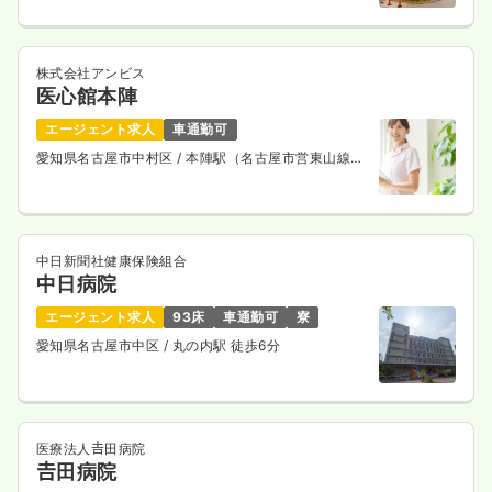
一時募集休止
3交代（常勤）
線） バス9分
29.5
給与
万円
/月
賞与2回
※経験3年の例
株式会社アンビス
時間
8:30～17:15
医心館本陣
年間休日126日
ブランク可
月給33万円以上可
エージェント求人
車通勤可
愛知県名古屋市中村区
/ 本陣駅（名古屋市営東山線）
気になる
詳細を見る
徒歩5分
救急外来
中日新聞社健康保険組合
一般病院
正看護師
中日病院
一時募集休止
エージェント求人
93床
車通勤可
寮
3交代（常勤）
愛知県名古屋市中区
/ 丸の内駅 徒歩6分
31.3
給与
万円
/月
賞与3.5ヶ月
※経験3年の例
時間
8:30～17:15
（休憩60分）
年間休日123日
担当業務未経験可
ブランク可
月給35万円以上可
医療法人𠮷田病院
𠮷田病院