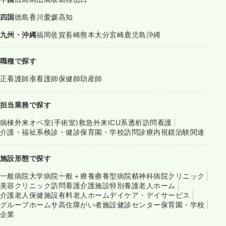
四国
徳島
香川
愛媛
高知
九州・沖縄
福岡
佐賀
長崎
熊本
大分
宮崎
鹿児島
沖縄
職種で探す
正看護師
准看護師
保健師
助産師
担当業務で探す
病棟
外来
オペ室(手術室)
救急外来
ICU系
透析
訪問看護
介護・福祉系
検診・健診
保育園・学校
訪問診療
内視鏡
治験関連
施設形態で探す
一般病院
大学病院
一般＋療養
療養型病院
精神科病院
クリニック
美容クリニック
訪問看護
介護施設
特別養護老人ホーム
介護老人保健施設
有料老人ホーム
デイケア・デイサービス
グループホーム
サ高住
障がい者施設
健診センター
保育園・学校
企業