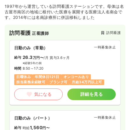
1997年から運営している訪問看護ステーションです。母体は名
古屋市南区の地域に根付いた医療を展開する医療法人名南会で
す。2014年には名南診療所に併設移転しました
訪問看護
訪問看護
正看護師
一時募集休止
日勤のみ（常勤）
26.3
給与
万円〜
/月
賞与3.6ヶ月
※経験5年の例
時間
8:50～17:20
日曜休み
年間休日121日
オンコールあり
担当業務未経験可
ブランク可
月給34万円以上可
気になる
詳細を見る
一時募集休止
日勤のみ（パート）
1,560
給与
時給
円〜