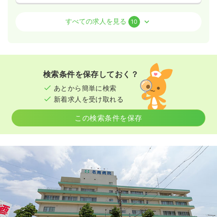
病棟
一般病院
助産師
すべての求人を見る
10
2交代（常勤）
41.6
給与
万円〜
/月
賞与4ヶ月
※経験23年の例
検索条件を保存しておく？
時間
8:30～17:00
あとから簡単に検索
年間休日120日
4週8休以上
ブランク可
第二新卒可
新着求人を受け取れる
月給40万円以上可
この検索条件を保存
気になる
詳細を見る
一時募集休止
日勤のみ（パート）
1,600
給与
時給
円〜
時間
8:30～17:00
（休憩60分）
ブランク可
第二新卒可
時給1,600円以上可