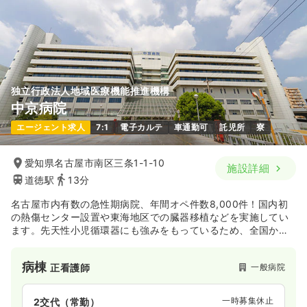
独立行政法人地域医療機能推進機構
中京病院
エージェント求人
7:1
電子カルテ
車通勤可
託児所
寮
愛知県名古屋市南区三条1-1-10
施設詳細
道徳駅
13分
名古屋市内有数の急性期病院、年間オペ件数8,000件！国内初
の熱傷センター設置や東海地区での臓器移植などを実施してい
ます。先天性小児循環器にも強みをもっているため、全国から
患者さんがくるそうです。日本のスゴ腕ドクターとして紹介さ
れた医師がいます。認定看護師の支援など学べる環境が整って
病棟
一般病院
正看護師
います。
一時募集休止
2交代（常勤）