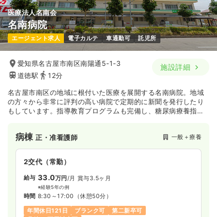
気になる
詳細を見る
医療法人名南会
名南病院
オペ室(手術室)
一般病院
正看護師
エージェント求人
電子カルテ
車通勤可
託児所
日勤のみ（常勤）
愛知県名古屋市南区南陽通5-1-3
施設詳細
道徳駅
12分
26.6
給与
万円
/月
賞与3.4ヶ月
※経験3年の例
名古屋市南区の地域に根付いた医療を展開する名南病院。地域
時間
8:30～17:00
（休憩45分）
の方々から非常に評判の高い病院で定期的に新聞を発行したり
もしています。指導教育プログラムも完備し、糖尿病療養指導
日祝休み
オンコールあり
第二新卒可
士の資格を6人の看護師が取得し、現場で活かしています。
月給30万円以上可
病棟
一般＋療養
正・准看護師
気になる
詳細を見る
2交代（常勤）
内視鏡
一般病院
正看護師
33.0
給与
万円
/月
賞与3.5ヶ月
※経験5年の例
時間
8:30～17:00
（休憩50分）
日勤のみ（常勤）
年間休日121日
ブランク可
第二新卒可
24.9
給与
万円〜
/月
賞与3.4ヶ月