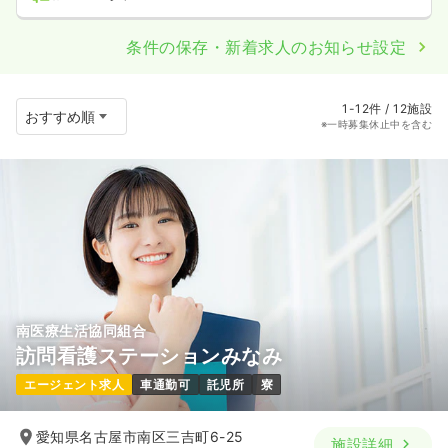
条件の保存・新着求人のお知らせ設定
1-12件 / 12施設
※一時募集休止中を含む
南医療生活協同組合
訪問看護ステーションみなみ
エージェント求人
車通勤可
託児所
寮
愛知県名古屋市南区三吉町6-25
施設詳細