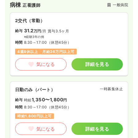
病棟
一般病院
正看護師
おります。救急医療にも力を入れており、救急車の受け入れは
年間約5000件程あります。地域医療から救急医療まで、幅広く
対応をしています。
2交代（常勤）
31.2
給与
万円
/月
賞与3.5ヶ月
※経験3年の例
時間
8:30～17:00
（休憩45分）
4週8休以上
月給36万円以上可
気になる
詳細を見る
一時募集休止
日勤のみ（パート）
1,350〜1,800
給与
時給
円
時間
8:30～17:00
（休憩45分）
時給1,800円以上可
気になる
詳細を見る