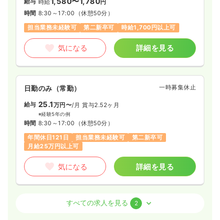
1,580〜1,780
給与
時給
円
時間
8:30～17:00
（休憩50分）
担当業務未経験可
第二新卒可
時給1,700円以上可
気になる
詳細を見る
一時募集休止
日勤のみ（常勤）
25.1
給与
万円〜
/月
賞与2.52ヶ月
※経験5年の例
時間
8:30～17:00
（休憩50分）
年間休日121日
担当業務未経験可
第二新卒可
月給25万円以上可
気になる
詳細を見る
病棟
一般＋療養
正・准看護師
すべての求人を見る
2