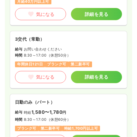
月給40万円以上可
※経験4年の例
時間
8:30～17:00
（休憩45分）
気になる
詳細を見る
日祝休み
オンコールあり
月給30万円以上可
気になる
詳細を見る
3交代（常勤）
給与
お問い合わせください
救急外来
一般病院
正看護師
時間
8:30～17:00
（休憩50分）
年間休日121日
ブランク可
第二新卒可
2交代（常勤）
気になる
詳細を見る
29.6
給与
万円
/月
賞与4ヶ月
※経験5年の例
時間
8:30～17:00
（休憩45分）
4週8休以上
月給35万円以上可
日勤のみ（パート）
気になる
詳細を見る
1,580〜1,780
給与
時給
円
時間
8:30～17:00
（休憩60分）
ブランク可
第二新卒可
時給1,700円以上可
一時募集休止
日勤のみ（常勤）