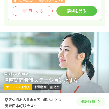
オンコールあり
月給25万円以上可
気になる
詳細を見る
医療法人名南会
名南訪問看護ステーションきずな
エージェント求人
車通勤可
託児所
愛知県名古屋市南区内田橋2-9-3
施設詳細
豊田本町駅
4分