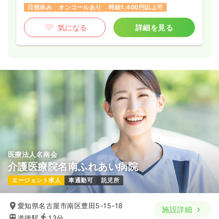
日祝休み
オンコールあり
時給1,400円以上可
気になる
詳細を見る
医療法人名南会
介護医療院名南ふれあい病院
エージェント求人
車通勤可
託児所
愛知県名古屋市南区豊田5-15-18
施設詳細
道徳駅
13分