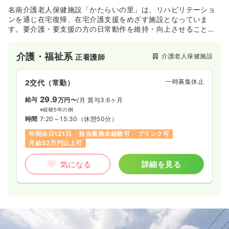
名南介護老人保健施設「かたらいの里」は、リハビリテーショ
ンを通じ在宅復帰、在宅介護支援をめざす施設となっていま
す。要介護・要支援の方の日常動作を維持・向上させることに
より、住み慣れた地域で暮らし続けられるように取り組みをさ
れています。
介護・福祉系
介護老人保健施設
正看護師
一時募集休止
2交代（常勤）
29.9
給与
万円〜
/月
賞与3.6ヶ月
※経験5年の例
時間
7:20～15:30
（休憩50分）
年間休日121日
担当業務未経験可
ブランク可
月給32万円以上可
気になる
詳細を見る