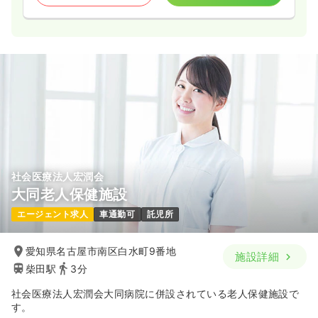
時間
8:30～17:15
（休憩60分）
年間休日123日
担当業務未経験可
ブランク可
月給35万円以上可
気になる
詳細を見る
社会医療法人宏潤会
大同老人保健施設
エージェント求人
車通勤可
託児所
愛知県名古屋市南区白水町9番地
施設詳細
柴田駅
3分
社会医療法人宏潤会大同病院に併設されている老人保健施設で
す。