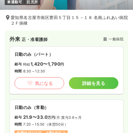
車通勤可
託児所
愛知県名古屋市南区豊田５丁目１５－１８ 名南ふれあい病院
２Ｆ病棟
外来
一般病院
正・准看護師
日勤のみ（パート）
1,420〜1,790
給与
時給
円
時間
8:30～12:30
気になる
詳細を見る
日勤のみ（常勤）
21.9〜33.0
給与
万円
/月
賞与3.6ヶ月
時間
7:20～15:50
（休憩50分）
年間休日121日
4週8休以上