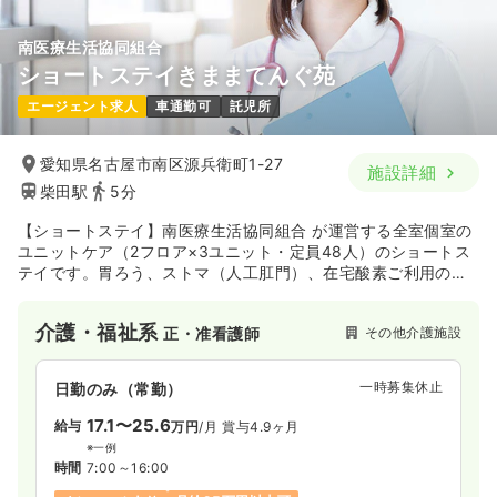
南医療生活協同組合
ショートステイきままてんぐ苑
エージェント求人
車通勤可
託児所
愛知県名古屋市南区源兵衛町1-27
施設詳細
柴田駅
5分
【ショートステイ】南医療生活協同組合 が運営する全室個室の
ユニットケア（2フロア×3ユニット・定員48人）のショートス
テイです。胃ろう、ストマ（人工肛門）、在宅酸素ご利用の方
も受け入れています。
介護・福祉系
その他介護施設
正・准看護師
一時募集休止
日勤のみ（常勤）
17.1〜25.6
給与
万円
/月
賞与4.9ヶ月
※一例
時間
7:00～16:00