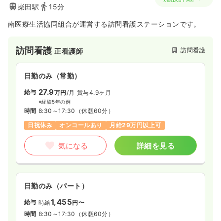
柴田駅
15分
南医療生活協同組合が運営する訪問看護ステーションです。
訪問看護
訪問看護
正看護師
日勤のみ（常勤）
27.9
給与
万円
/月
賞与4.9ヶ月
※経験5年の例
時間
8:30～17:30
（休憩60分）
日祝休み
オンコールあり
月給29万円以上可
気になる
詳細を見る
日勤のみ（パート）
1,455
給与
時給
円〜
時間
8:30～17:30
（休憩60分）