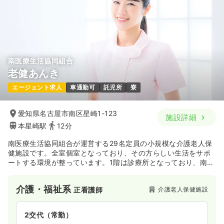
年間休日121日
月給29万円以上可
23.8
給与
万円
/月
賞与2回
※一例
気になる
詳細を見る
時間
8:30～17:00
日祝休み
オンコールあり
担当業務未経験可
月給23万円以上可
南医療生活協同組合
老健あんき
一時募集休止
日勤のみ（パート）
気になる
詳細を見る
エージェント求人
車通勤可
託児所
寮
1,580
給与
時給
円〜
時間
8:30～17:00
（休憩50分）
透析
愛知県名古屋市南区星崎1-123
一般病院
正看護師
施設詳細
時給1,500円以上可
本星崎駅
12分
気になる
詳細を見る
一時募集休止
日勤のみ（常勤）
南医療生活協同組合が運営する29名定員の小規模な介護老人保
健施設です。全室個室となっており、その方らしい生活をサポ
24.1
給与
万円〜
/月
賞与4ヶ月
ートする環境が整っています。1階は診療所となっており、南生
※経験3年の例
協病院やかなめ病院とも連携がとれているため、安心してご入
時間
8:30～17:00
居していたけます。
介護・福祉系
日曜休み
オンコールあり
月給27万円以上可
介護老人保健施設
正看護師
気になる
詳細を見る
2交代（常勤）