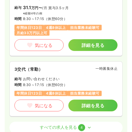
31.1
給与
万円〜
/月
賞与3.5ヶ月
※経験4年の例
時間
8:30～17:15
（休憩60分）
年間休日123日
4週8休以上
担当業務未経験可
月給33万円以上可
気になる
詳細を見る
一時募集休止
3交代（常勤）
給与
お問い合わせください
時間
8:30～17:15
（休憩60分）
年間休日123日
4週8休以上
担当業務未経験可
気になる
詳細を見る
病棟
一般病院
助産師
すべての求人を見る
4