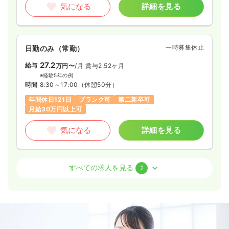
気になる
詳細を見る
給与
お問い合わせください
時間
8:30～17:00
4週8休以上
一時募集休止
日勤のみ（常勤）
気になる
詳細を見る
27.2
給与
万円〜
/月
賞与2.52ヶ月
※経験5年の例
時間
8:30～17:00
（休憩50分）
年間休日121日
ブランク可
第二新卒可
一時募集休止
日勤のみ（パート）
月給30万円以上可
1,500〜1,600
給与
時給
円
気になる
詳細を見る
時間
8:30～17:00
（休憩45分）
時給1,600円以上可
外来
一般＋療養
正看護師
気になる
詳細を見る
すべての求人を見る
2
日勤のみ（常勤）
訪問診療
一般病院
正看護師
25.7
給与
万円〜
/月
賞与3.5ヶ月
※経験5年の例
時間
8:30～17:00
（休憩50分）
一時募集休止
日勤のみ（常勤）