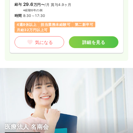
29.6
給与
万円〜
/月
賞与4.9ヶ月
※経験6年の例
ICU系
一般病院
正看護師
時間
8:30～17:30
4週8休以上
担当業務未経験可
第二新卒可
一時募集休止
2交代（常勤）
月給32万円以上可
28.7
給与
万円〜
/月
賞与4ヶ月
気になる
詳細を見る
※経験3年の例
時間
8:30～17:00
（休憩45分）
4週8休以上
月給38万円以上可
気になる
詳細を見る
医療法人 名南会