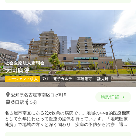
2交代（常勤）
31.4
給与
万円
/月
賞与3.5ヶ月
※経験5年の例
時間
7:20～15:50
（休憩50分）
年間休日121日
月給34万円以上可
気になる
詳細を見る
社会医療法人宏潤会
介護・福祉系
介護老人保健施設
正・准看護師
大同病院
エージェント求人
7:1
電子カルテ
車通勤可
託児所
2交代（常勤）
30.2
給与
万円
/月
賞与3.5ヶ月
愛知県名古屋市南区白水町9
施設詳細
※経験5年の例
柴田駅
5分
時間
8:30～17:00
（休憩50分）
年間休日121日
月給33万円以上可
名古屋市南区にある2次救急の病院です。地域の中核的医療機関
として永年にわたって医療の提供を行っています。「地域医療
連携」で地域の方々と深く関わり、疾病の予防から治療、退院
気になる
詳細を見る
後の社会復帰に至るまで対応をしています。また、2011年4月
に社会医療法人の認定を受けており、質の高い医療を提供して