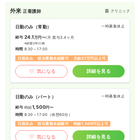
気になる
詳細を見る
外来
クリニック
正看護師
ICU系
一般病院
正看護師
一時募集休止
日勤のみ（常勤）
24.1
一時募集休止
給与
3交代（常勤）
万円〜
/月
賞与3.4ヶ月
※経験3年の例
29.5
給与
万円
/月
賞与2回
時間
8:30～17:00
※経験3年の例
日祝休み
担当業務未経験可
月給27万円以上可
時間
8:30～17:15
年間休日126日
ブランク可
月給33万円以上可
気になる
詳細を見る
気になる
詳細を見る
一時募集休止
日勤のみ（パート）
救急外来
一般病院
正看護師
1,500
給与
時給
円〜
時間
8:30～17:00
（休憩60分）
一時募集休止
3交代（常勤）
日祝休み
担当業務未経験可
時給1,500円以上可
31.3
給与
万円
/月
賞与3.5ヶ月
※経験3年の例
気になる
詳細を見る