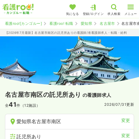
気になる
登録/ログイン
求人検索
メニュー
看護roo![カンゴルー]
看護roo! 転職
愛知県
名古屋市
名古屋市
【2026年7月最新】名古屋市南区の託児所ありの看護師/准看護師求人・転職・給料
名古屋市南区の託児所あり
の看護師求人
41
2026/07/31
更新
全
件（12施設）
変更
愛知県名古屋市南区
変更
託児所あり