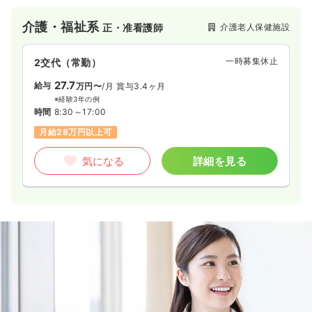
介護・福祉系
介護老人保健施設
正・准看護師
一時募集休止
2交代（常勤）
27.7
給与
万円〜
/月
賞与3.4ヶ月
※経験3年の例
時間
8:30～17:00
月給28万円以上可
気になる
詳細を見る