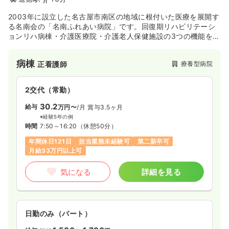
2003年に設立した名古屋市南区の地域に根付いた医療を展開す
る名南会の「名南ふれあい病院」です。回復期リハビリテーシ
ョンリハ病棟・介護医療院・介護老人保健施設の3つの機能を有
する施設です。抑制のない医療、介護を行い介護事業者とも連
携して、高齢者の地域での暮らしを支えています。
病棟
療養型病院
正看護師
2交代（常勤）
30.2
給与
万円〜
/月
賞与3.5ヶ月
※経験5年の例
時間
7:50～16:20
（休憩50分）
年間休日121日
担当業務未経験可
第二新卒可
月給33万円以上可
気になる
詳細を見る
日勤のみ（パート）