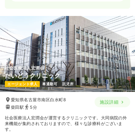
一時募集休止
3交代（常勤）
28.3
給与
万円
/月
賞与2回
※経験3年の例
時間
8:30～17:15
年間休日128日
ブランク可
月給32万円以上可
気になる
詳細を見る
社会医療法人宏潤会
オペ室(手術室)
一般病院
正看護師
だいどうクリニック
エージェント求人
車通勤可
託児所
一時募集休止
2交代（常勤）
32.4
給与
万円〜
/月
賞与3.5ヶ月
愛知県名古屋市南区白水町8
施設詳細
※経験4年の例
柴田駅
5分
時間
8:30～17:15
（休憩60分）
年間休日128日
オンコールあり
ブランク可
社会医療法人宏潤会が運営するクリニックです。大同病院の外
月給34万円以上可
来機能が集約されておりますので、様々な診療科がございま
す。