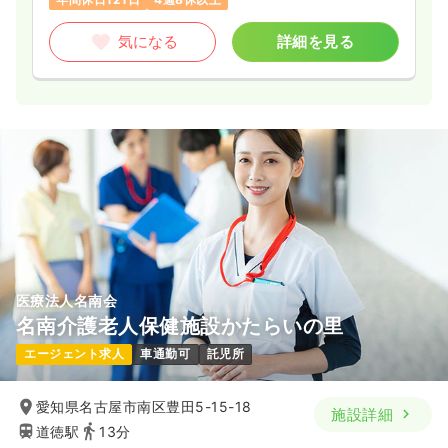
気になる
詳細を見る
医療法人名南会
名南介護老人保健施設かたらいの里
エージェント求人
車通勤可
託児所
愛知県名古屋市南区豊田5-15-18
施設詳細
道徳駅
13分