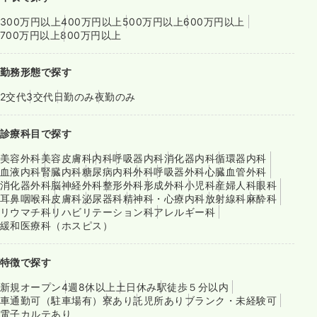
300万円以上
400万円以上
500万円以上
600万円以上
700万円以上
800万円以上
勤務形態で探す
2交代
3交代
日勤のみ
夜勤のみ
診療科目で探す
美容外科
美容皮膚科
内科
呼吸器内科
消化器内科
循環器内科
血液内科
腎臓内科
糖尿病内科
外科
呼吸器外科
心臓血管外科
消化器外科
脳神経外科
整形外科
形成外科
小児科
産婦人科
眼科
耳鼻咽喉科
皮膚科
泌尿器科
精神科・心療内科
放射線科
麻酔科
リウマチ科
リハビリテーション科
アレルギー科
緩和医療科（ホスピス）
特徴で探す
新規オープン
4週8休以上
土日休み
駅徒歩５分以内
車通勤可（駐車場有）
寮あり
託児所あり
ブランク・未経験可
電子カルテあり