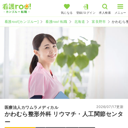
気になる
登録/ログイン
求人検索
メニュー
看護roo![カンゴルー]
看護roo! 転職
北海道
富良野市
かわむら
2026/07/17更新
医療法人カワムラメディカル
かわむら整形外科 リウマチ・人工関節センタ
ー