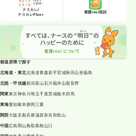
ナスカレ/
看護roo!国試
ナスカレPlus+
都道府県で探す
北海道・東北
北海道
青森
岩手
宮城
秋田
山形
福島
北陸・甲信越
新潟
富山
石川
福井
山梨
長野
関東
東京
神奈川
埼玉
千葉
茨城
栃木
群馬
東海
愛知
岐阜
静岡
三重
関西
大阪
京都
兵庫
滋賀
奈良
和歌山
中国
広島
岡山
鳥取
島根
山口