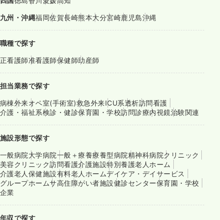
四国
徳島
香川
愛媛
高知
九州・沖縄
福岡
佐賀
長崎
熊本
大分
宮崎
鹿児島
沖縄
職種で探す
正看護師
准看護師
保健師
助産師
担当業務で探す
病棟
外来
オペ室(手術室)
救急外来
ICU系
透析
訪問看護
介護・福祉系
検診・健診
保育園・学校
訪問診療
内視鏡
治験関連
施設形態で探す
一般病院
大学病院
一般＋療養
療養型病院
精神科病院
クリニック
美容クリニック
訪問看護
介護施設
特別養護老人ホーム
介護老人保健施設
有料老人ホーム
デイケア・デイサービス
グループホーム
サ高住
障がい者施設
健診センター
保育園・学校
企業
年収で探す