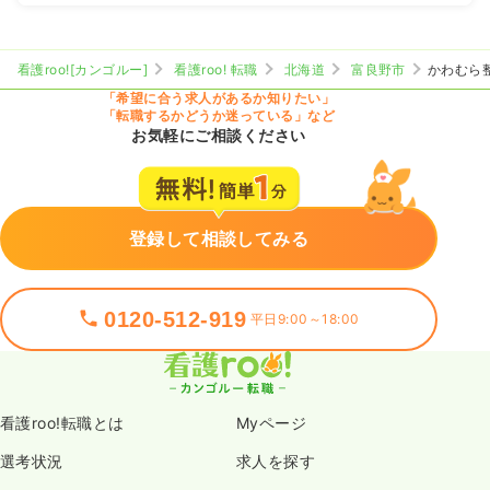
看護roo![カンゴルー]
看護roo! 転職
北海道
富良野市
かわむら
「希望に合う求人があるか知りたい」
「転職するかどうか迷っている」など
お気軽にご相談ください
登録して相談してみる
0120-512-919
平日9:00～18:00
看護roo!転職とは
Myページ
選考状況
求人を探す