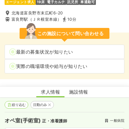
エージェント求人
19床
電子カルテ
託児所
車通勤可
北海道富良野市末広町6-20
富良野駅（ＪＲ根室本線）
10分
この施設について問い合わせる
最新の募集状況が知りたい
実際の職場環境や給与が知りたい
かわむら整形外科 リウマチ・人工関節センター
求人情報
施設情報
絞り込む
日勤のみ
オペ室(手術室)
一般病院
正・准看護師