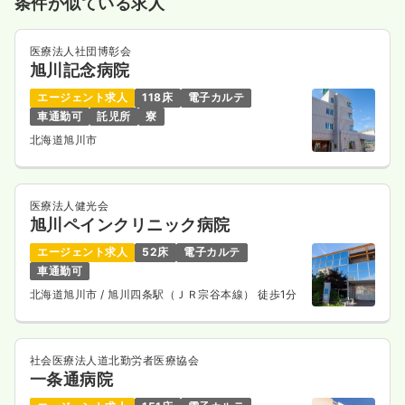
条件が似ている求人
気になる
詳細を見る
医療法人社団博彰会
旭川記念病院
一時募集休止
日勤のみ（パート）
エージェント求人
118床
電子カルテ
1,200
給与
時給
円〜
車通勤可
託児所
寮
時間
8:30～17:00
（休憩45分）
北海道旭川市
日祝休み
時給1,200円以上可
気になる
詳細を見る
医療法人健光会
旭川ペインクリニック病院
エージェント求人
52床
電子カルテ
車通勤可
外来
一般病院
正・准看護師
北海道旭川市
/ 旭川四条駅（ＪＲ宗谷本線） 徒歩1分
一時募集休止
日勤のみ（常勤）
24.0
給与
万円
/月
賞与4.15ヶ月
社会医療法人道北勤労者医療協会
※経験7年の例
一条通病院
時間
8:30～17:00
（休憩45分）