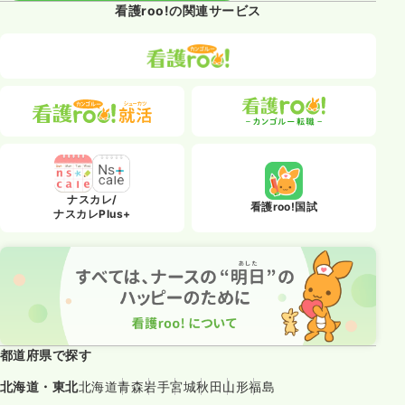
看護roo!の関連サービス
ナスカレ/
看護roo!国試
ナスカレPlus+
都道府県で探す
北海道・東北
北海道
青森
岩手
宮城
秋田
山形
福島