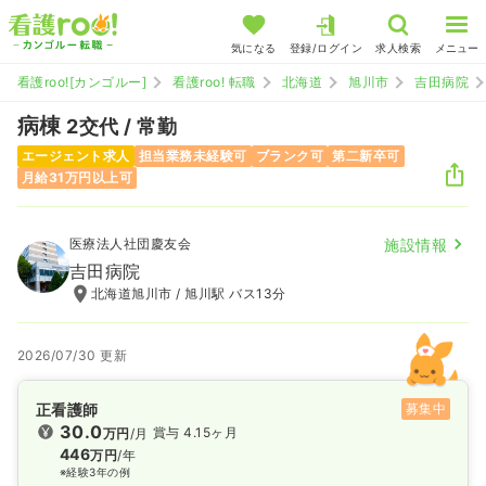
気になる
登録/ログイン
求人検索
メニュー
看護roo![カンゴルー]
看護roo! 転職
北海道
旭川市
吉田病院
病棟
2交代 / 常勤
エージェント求人
担当業務未経験可
ブランク可
第二新卒可
月給31万円以上可
医療法人社団慶友会
施設情報
吉田病院
北海道旭川市 / 旭川駅 バス13分
2026/07/30 更新
正看護師
募集中
30.0
賞与 4.15ヶ月
万円
/月
446
万円
/年
※経験3年の例