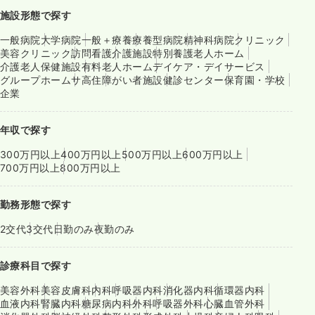
施設形態で探す
一般病院
大学病院
一般＋療養
療養型病院
精神科病院
クリニック
美容クリニック
訪問看護
介護施設
特別養護老人ホーム
介護老人保健施設
有料老人ホーム
デイケア・デイサービス
グループホーム
サ高住
障がい者施設
健診センター
保育園・学校
企業
年収で探す
300万円以上
400万円以上
500万円以上
600万円以上
700万円以上
800万円以上
勤務形態で探す
2交代
3交代
日勤のみ
夜勤のみ
診療科目で探す
美容外科
美容皮膚科
内科
呼吸器内科
消化器内科
循環器内科
血液内科
腎臓内科
糖尿病内科
外科
呼吸器外科
心臓血管外科