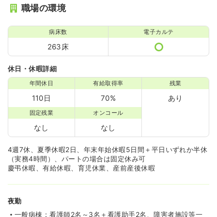
職場の環境
病床数
電子カルテ
263床
休日・休暇詳細
年間休日
有給取得率
残業
110日
70%
あり
固定残業
オンコール
なし
なし
4週7休、夏季休暇2日、年末年始休暇5日間＋平日いずれか半休
（実務4時間）、パートの場合は固定休み可
慶弔休暇、有給休暇、育児休業、産前産後休暇
夜勤
一般病棟：看護師2名～3名＋看護助手2名、障害者施設等一