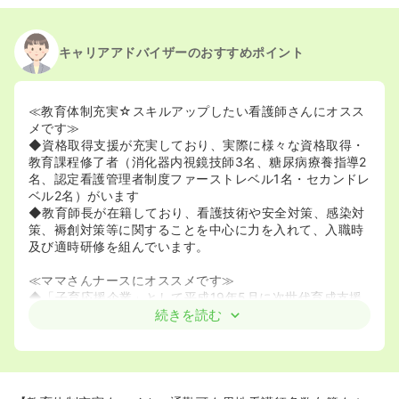
キャリアアドバイザーのおすすめポイント
≪教育体制充実☆スキルアップしたい看護師さんにオスス
メです≫
◆資格取得支援が充実しており、実際に様々な資格取得・
教育課程修了者（消化器内視鏡技師3名、糖尿病療養指導2
名、認定看護管理者制度ファーストレベル1名・セカンドレ
ベル2名）がいます
◆教育師長が在籍しており、看護技術や安全対策、感染対
策、褥創対策等に関することを中心に力を入れて、入職時
及び適時研修を組んでいます。
≪ママさんナースにオススメです≫
◆「子育応援企業」として平成19年5月に次世代育成支援
認定マークを取得しています。
続きを読む
産休、育児休暇、子の看護休暇は勿論ですが夜勤免除、夜
勤のない場所での勤務、短時間正規雇用などの相談も受け
入れ、妊娠がわかった時点から、育児のための特別な休暇
やさまざまな支援の手続きを応援しています。子育て経験
者も多く、状況に応じた働き方の理解が得られやすい環境