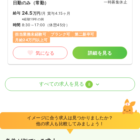
一時募集休止
日勤のみ（常勤）
24.5
給与
万円
/月
賞与4.15ヶ月
※経験19年の例
時間
8:30～17:00
（休憩45分）
担当業務未経験可
ブランク可
第二新卒可
月給24万円以上可
気になる
詳細を見る
訪問看護
一般病院
正看護師
すべての求人を見る
8
日勤のみ（常勤）
28.0
給与
万円
/月
賞与4.15ヶ月
※経験3年の例
イメージに合う求人は見つかりましたか？
時間
8:30～17:00
（休憩45分）
他の求人も比較してみましょう！
日祝休み
月給30万円以上可