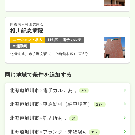
その他
一般病院
保健師
医療法人社団志恩会
相川記念病院
一時募集休止
日勤のみ（常勤）
エージェント求人
116床
電子カルテ
24.5
給与
万円
/月
賞与4.15ヶ月
車通勤可
※経験2年の例
北海道旭川市
/ 近文駅（ＪＲ函館本線） 車6分
時間
8:30～17:00
（休憩45分）
日祝休み
担当業務未経験可
月給24万円以上可
同じ地域で条件を追加する
気になる
詳細を見る
北海道旭川市
×
電子カルテあり
80
北海道旭川市
×
車通勤可（駐車場有）
その他
健診センター
正・准看護師
284
北海道旭川市
×
託児所あり
31
一時募集休止
日勤のみ（常勤）
23.5
給与
万円
/月
賞与4.15ヶ月
北海道旭川市
×
ブランク・未経験可
157