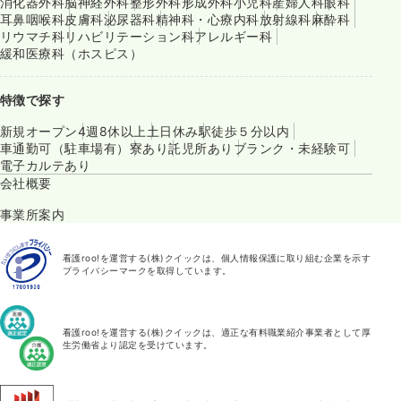
消化器外科
脳神経外科
整形外科
形成外科
小児科
産婦人科
眼科
耳鼻咽喉科
皮膚科
泌尿器科
精神科・心療内科
放射線科
麻酔科
リウマチ科
リハビリテーション科
アレルギー科
緩和医療科（ホスピス）
特徴で探す
新規オープン
4週8休以上
土日休み
駅徒歩５分以内
車通勤可（駐車場有）
寮あり
託児所あり
ブランク・未経験可
電子カルテあり
会社概要
事業所案内
看護roo!を運営する(株)クイックは、個人情報保護に取り組む企業を示す
プライバシーマークを取得しています。
看護roo!を運営する(株)クイックは、適正な有料職業紹介事業者として厚
生労働省より認定を受けています。