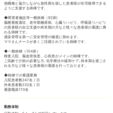
◆車通勤は、申し出により可能です。無料の駐車場を用意
他職種と協力しながら急性期を脱した患者様が在宅復帰できる
しています。車通勤者には当社規定により通勤手当が支給
ように支援する病棟です。
されます。
◆障害者施設等一般病棟（92床)
≪男性看護師多数在籍≫
脳梗塞後遺症、老年期糖尿病、心臓リハビリ、呼吸器リハビリ
◆男性看護師が10名前後在籍しており、働きやすい職場と
の患者様の自立支援や終末期の方など様々な患者様の看護に携
なっております。感染管理の認定資格をお持ちの看護師様
わる病棟です。
も在籍しており、教育体制も整っております。
感染管理を第一に安全管理の徹底に努めます。
ママさんナースが多くご活躍されている病棟です。
≪休日休暇も大変充実しております≫
◆冠婚葬祭の際、しっかりとお休みを確保することができ
◆一般病棟（104床）
ます。結婚休暇に関しては最大7日間の連休を取得するこ
検査入院、脳血管疾患、心疾患がメインの病棟です。
ともできます！！旦那様とご安心してハネムーンなどにい
ご高齢で介助の必要な方､化学療法や緩和ケア､終末期を過ごさ
けますよ♪
れる方など様々な患者様の看護を行っております。
◆病棟での看護業務
入院患者数247名 / 日
外来患者数232名 / 日
看護職員170名
勤務体制