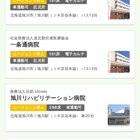
エージェント求人
151床
電子カルテ
日祝休み
担当業務未経験可
ブランク可
車通勤可
託児所
月給35万円以上可
北海道旭川市
/ 旭川駅（ＪＲ宗谷本線） バス13分
気になる
詳細を見る
社会医療法人道北勤労者医療協会
一条通病院
一時募集休止
日勤のみ（パート）
エージェント求人
151床
電子カルテ
1,200
給与
時給
円〜
車通勤可
託児所
時間
8:30～17:00
（休憩45分）
北海道旭川市
/ 旭川駅（ＪＲ宗谷本線） バス13分
日祝休み
担当業務未経験可
ブランク可
時給1,200円以上可
医療法人社団 shindo
気になる
詳細を見る
旭川リハビリテーション病院
エージェント求人
298床
車通勤可
北海道旭川市
/ 旭川駅（ＪＲ宗谷本線） 車20分
透析
一般病院
正・准看護師
一時募集休止
日勤のみ（常勤）