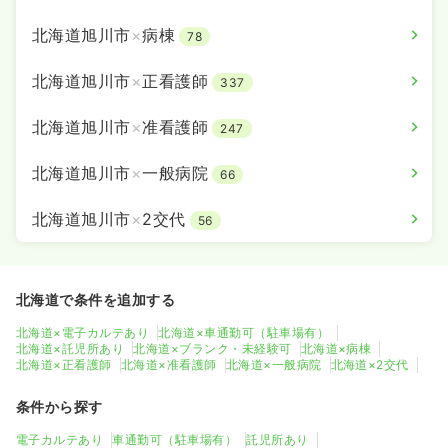
※経験9年の例
時間
8:00～16:30
（休憩45分）
北海道旭川市
×
病棟
78
日祝休み
担当業務未経験可
ブランク可
月給27万円以上可
北海道旭川市
×
正看護師
337
気になる
詳細を見る
北海道旭川市
×
准看護師
247
北海道旭川市
×
一般病院
66
北海道旭川市
×
2交代
56
北海道で条件を追加する
北海道×電子カルテあり
北海道×車通勤可（駐車場有）
北海道×託児所あり
北海道×ブランク・未経験可
北海道×病棟
北海道×正看護師
北海道×准看護師
北海道×一般病院
北海道×2交代
条件から探す
電子カルテあり
車通勤可（駐車場有）
託児所あり