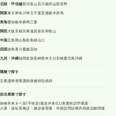
北陸・甲信越
新潟
富山
石川
福井
山梨
長野
関東
東京
神奈川
埼玉
千葉
茨城
栃木
群馬
東海
愛知
岐阜
静岡
三重
関西
大阪
京都
兵庫
滋賀
奈良
和歌山
中国
広島
岡山
鳥取
島根
山口
四国
徳島
香川
愛媛
高知
九州・沖縄
福岡
佐賀
長崎
熊本
大分
宮崎
鹿児島
沖縄
職種で探す
正看護師
准看護師
保健師
助産師
担当業務で探す
病棟
外来
オペ室(手術室)
救急外来
ICU系
透析
訪問看護
介護・福祉系
検診・健診
保育園・学校
訪問診療
内視鏡
治験関連