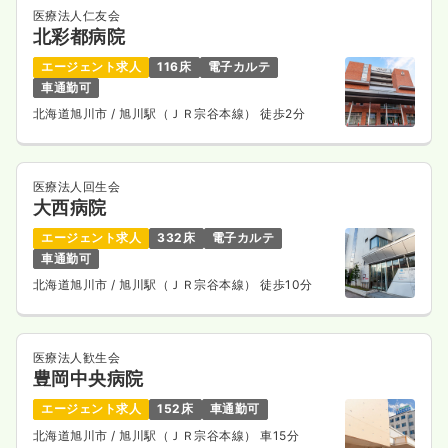
医療法人仁友会
24.0
給与
万円
/月
賞与91.3万円
北彩都病院
※経験7年の例
時間
7:00～15:30
（休憩45分）
エージェント求人
116床
電子カルテ
車通勤可
日曜休み
月給24万円以上可
北海道旭川市
/ 旭川駅（ＪＲ宗谷本線） 徒歩2分
気になる
詳細を見る
医療法人回生会
大西病院
その他
一般病院
正看護師
エージェント求人
332床
電子カルテ
車通勤可
一時募集休止
日勤のみ（常勤）
北海道旭川市
/ 旭川駅（ＪＲ宗谷本線） 徒歩10分
23.5
給与
万円
/月
賞与4.15ヶ月
※経験2年の例
時間
8:30～17:00
（休憩45分）
医療法人歓生会
豊岡中央病院
日祝休み
担当業務未経験可
月給27万円以上可
エージェント求人
152床
車通勤可
気になる
詳細を見る
北海道旭川市
/ 旭川駅（ＪＲ宗谷本線） 車15分