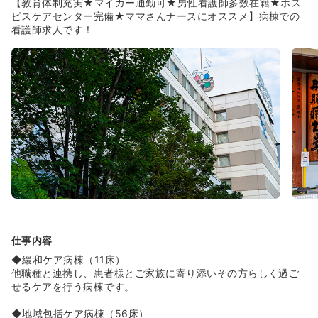
【教育体制充実★マイカー通勤可★男性看護師多数在籍★ホス
が整っています。
ピスケアセンター完備★ママさんナースにオススメ】病棟での
看護師求人です！
≪IT活用で働きやすさを追求≫
◆看護師全員にスマートフォン端末を支給しており、
Teamsを使って伝達事項を共有をしております。
これにより、出勤前の早出確認も不要となり、スムーズな
業務開始が可能となっております！
◆電子カルテも現在更新中！
音声入力の導入や、ChatGPTを活用した議事録作成のテス
ト運用もスタートしています。
「看護師が本来やるべき仕事」に集中できるような業務設
計を目指し、患者様への看護の質向上にもつながる取り組
みを進めています！
≪好立地が魅力です≫
◆スキー場やゴルフ場、有名な温泉が多数あり、全国有数
の行楽地として有名な北海道旭川市に位置します！
仕事内容
◆目の前にはスーパーもできたのでお昼休憩時間に買い出
し等も可能です！
◆緩和ケア病棟（11床）
他職種と連携し、患者様とご家族に寄り添いその方らしく過ご
≪充実した福利厚生≫
せるケアを行う病棟です。
◆ユニフォームは貸与され、週2回クリーニングに提出で
きます。クリーニング代は無料です。
◆地域包括ケア病棟（56床）