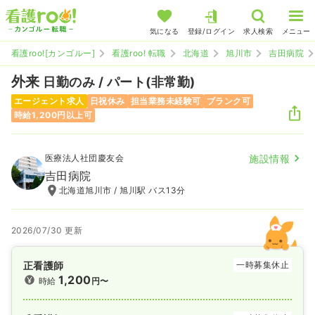
気になる
登録/ログイン
求人検索
メニュー
看護roo![カンゴルー]
看護roo! 転職
北海道
旭川市
吉田病院
外来
日勤のみ / パート(非常勤)
エージェント求人
日祝休み
担当業務未経験可
ブランク可
時給1,200円以上可
医療法人社団慶友会
施設情報
吉田病院
北海道旭川市 / 旭川駅 バス13分
2026/07/30 更新
正看護師
一時募集休止
1,200
時給
円〜