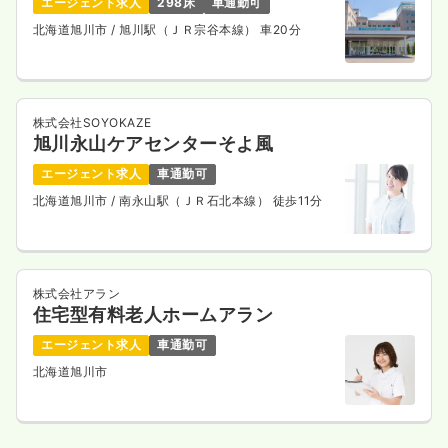
エージェント求人
298床
車通勤可
北海道旭川市
/ 旭川駅（ＪＲ宗谷本線） 車20分
その他
一般病院
保健師
一時募集休止
日勤のみ（常勤）
株式会社SOYOKAZE
24.5
給与
万円
/月
賞与4.15ヶ月
旭川永山ケアセンターそよ風
※経験2年の例
時間
8:30～17:00
（休憩45分）
エージェント求人
車通勤可
日祝休み
担当業務未経験可
月給24万円以上可
北海道旭川市
/ 南永山駅（ＪＲ石北本線） 徒歩11分
気になる
詳細を見る
株式会社アラン
住宅型有料老人ホームアラン
その他
健診センター
正・准看護師
エージェント求人
車通勤可
北海道旭川市
一時募集休止
日勤のみ（常勤）
23.5
給与
万円
/月
賞与4.15ヶ月
※経験9年の例