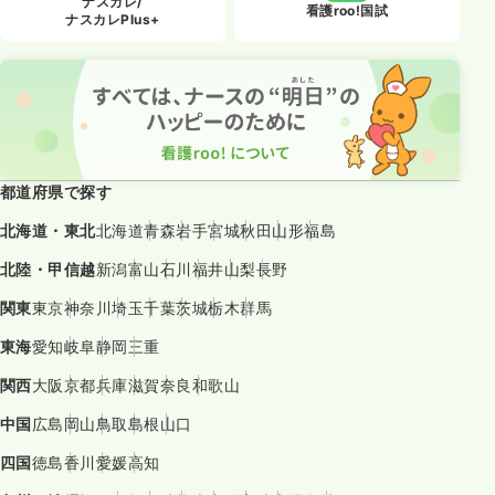
ナスカレ/
看護roo!国試
ナスカレPlus+
都道府県で探す
北海道・東北
北海道
青森
岩手
宮城
秋田
山形
福島
北陸・甲信越
新潟
富山
石川
福井
山梨
長野
関東
東京
神奈川
埼玉
千葉
茨城
栃木
群馬
東海
愛知
岐阜
静岡
三重
関西
大阪
京都
兵庫
滋賀
奈良
和歌山
中国
広島
岡山
鳥取
島根
山口
四国
徳島
香川
愛媛
高知