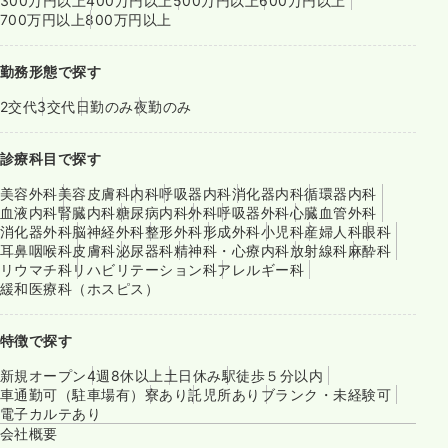
300万円以上
400万円以上
500万円以上
600万円以上
700万円以上
800万円以上
勤務形態で探す
2交代
3交代
日勤のみ
夜勤のみ
診療科目で探す
美容外科
美容皮膚科
内科
呼吸器内科
消化器内科
循環器内科
血液内科
腎臓内科
糖尿病内科
外科
呼吸器外科
心臓血管外科
消化器外科
脳神経外科
整形外科
形成外科
小児科
産婦人科
眼科
耳鼻咽喉科
皮膚科
泌尿器科
精神科・心療内科
放射線科
麻酔科
リウマチ科
リハビリテーション科
アレルギー科
緩和医療科（ホスピス）
特徴で探す
新規オープン
4週8休以上
土日休み
駅徒歩５分以内
車通勤可（駐車場有）
寮あり
託児所あり
ブランク・未経験可
電子カルテあり
会社概要