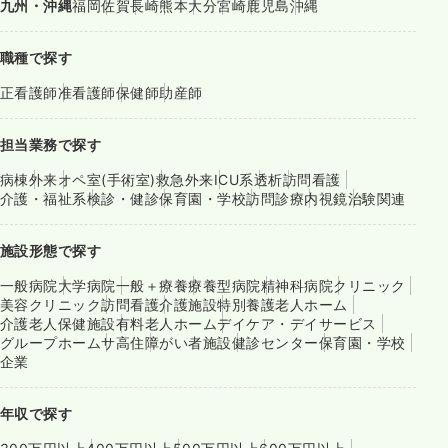
九州・沖縄
福岡
佐賀
長崎
熊本
大分
宮崎
鹿児島
沖縄
職種で探す
正看護師
准看護師
保健師
助産師
担当業務で探す
病棟
外来
オペ室(手術室)
救急外来
ICU系
透析
訪問看護
介護・福祉系
検診・健診
保育園・学校
訪問診療
内視鏡
治験関連
施設形態で探す
一般病院
大学病院
一般＋療養
療養型病院
精神科病院
クリニック
美容クリニック
訪問看護
介護施設
特別養護老人ホーム
介護老人保健施設
有料老人ホーム
デイケア・デイサービス
グループホーム
サ高住
障がい者施設
健診センター
保育園・学校
企業
年収で探す