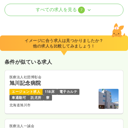
訪問看護
一般病院
正看護師
すべての求人を見る
7
日勤のみ（常勤）
28.0
給与
万円
/月
賞与4.15ヶ月
※経験3年の例
イメージに合う求人は見つかりましたか？
時間
8:30～17:00
（休憩45分）
他の求人も比較してみましょう！
日祝休み
月給30万円以上可
条件が似ている求人
気になる
詳細を見る
医療法人社団博彰会
旭川記念病院
一時募集休止
日勤のみ（パート）
エージェント求人
118床
電子カルテ
1,200
給与
時給
円〜
車通勤可
託児所
寮
時間
8:30～17:00
（休憩45分）
北海道旭川市
日祝休み
時給1,200円以上可
気になる
詳細を見る
医療法人一誠会