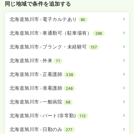
時間
8:00～16:30
（休憩45分）
同じ地域で条件を追加する
日祝休み
担当業務未経験可
ブランク可
月給27万円以上可
北海道旭川市
×
電子カルテあり
80
気になる
詳細を見る
北海道旭川市
×
車通勤可（駐車場有）
286
北海道旭川市
×
ブランク・未経験可
157
北海道旭川市
×
外来
71
北海道旭川市
×
正看護師
338
北海道旭川市
×
准看護師
248
北海道旭川市
×
一般病院
68
北海道旭川市
×
パート(非常勤)
112
北海道旭川市
×
日勤のみ
277