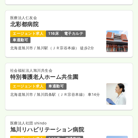
24.0
給与
万円
/月
賞与91.3万円
※経験7年の例
時間
7:00～15:30
（休憩45分）
医療法人仁友会
北彩都病院
日曜休み
月給24万円以上可
エージェント求人
116床
電子カルテ
気になる
詳細を見る
車通勤可
北海道旭川市
/ 旭川駅（ＪＲ宗谷本線） 徒歩2分
その他
一般病院
正看護師
社会福祉法人旭川共生会
特別養護老人ホーム共生園
一時募集休止
日勤のみ（常勤）
エージェント求人
車通勤可
23.5
給与
万円
/月
賞与4.15ヶ月
北海道旭川市
/ 旭川四条駅（ＪＲ宗谷本線） 車14分
※経験2年の例
時間
8:30～17:00
（休憩45分）
日祝休み
担当業務未経験可
月給27万円以上可
医療法人社団 shindo
気になる
詳細を見る
旭川リハビリテーション病院