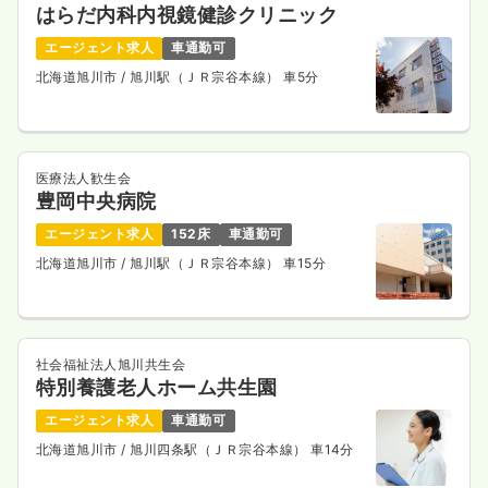
はらだ内科内視鏡健診クリニック
エージェント求人
車通勤可
外来
北海道旭川市
/ 旭川駅（ＪＲ宗谷本線） 車5分
一般病院
正・准看護師
一時募集休止
日勤のみ（常勤）
24.0
給与
万円
/月
賞与4.15ヶ月
医療法人歓生会
※経験7年の例
豊岡中央病院
時間
8:30～17:00
（休憩45分）
エージェント求人
152床
車通勤可
日祝休み
担当業務未経験可
ブランク可
月給35万円以上可
北海道旭川市
/ 旭川駅（ＪＲ宗谷本線） 車15分
気になる
詳細を見る
社会福祉法人旭川共生会
特別養護老人ホーム共生園
透析
一般病院
正・准看護師
エージェント求人
車通勤可
北海道旭川市
/ 旭川四条駅（ＪＲ宗谷本線） 車14分
一時募集休止
日勤のみ（常勤）