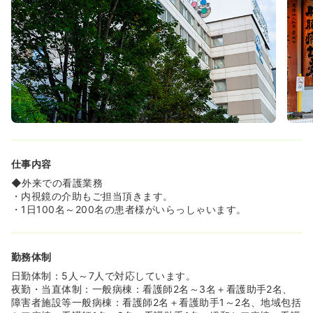
填（月額30,000円）をして下さいます。
≪好立地が魅力です≫
◆スキー場やゴルフ場、有名な温泉が多数あり、全国有数
の行楽地として有名な北海道旭川市に位置します！
≪充実した福利厚生≫
◆ユニフォームは貸与され、週2回クリーニングに提出で
きます。クリーニング代は無料です。
◆車通勤は、申し出により可能です。無料の駐車場を用意
しています。車通勤者には当社規定により通勤手当が支給
されます。
仕事内容
◆外来での看護業務
・内視鏡の介助もご担当頂きます。
・1日100名～200名の患者様がいらっしゃいます。
勤務体制
日勤体制：5人～7人で対応しています。
夜勤・当直体制：一般病棟：看護師2名～3名＋看護助手2名、
障害者施設等一般病棟：看護師2名＋看護助手1～2名、地域包括