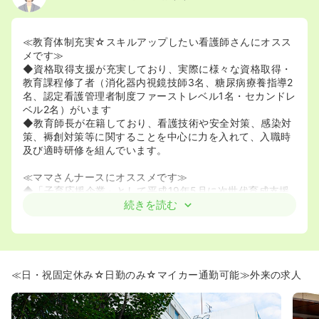
≪教育体制充実☆スキルアップしたい看護師さんにオスス
メです≫
◆資格取得支援が充実しており、実際に様々な資格取得・
教育課程修了者（消化器内視鏡技師3名、糖尿病療養指導2
名、認定看護管理者制度ファーストレベル1名・セカンドレ
ベル2名）がいます
◆教育師長が在籍しており、看護技術や安全対策、感染対
策、褥創対策等に関することを中心に力を入れて、入職時
及び適時研修を組んでいます。
≪ママさんナースにオススメです≫
◆「子育応援企業」として平成19年5月に次世代育成支援
認定マークを取得しています。産休、育児休暇、子の看護
続きを読む
休暇は勿論
夜勤免除、夜勤のない場所での勤務、短時間正規雇用など
の相談も受け入れ、妊娠がわかった時点から、育児のため
の特別な休暇
やさまざまな支援の手続きを応援しています。子育て経験
≪日・祝固定休み☆日勤のみ☆マイカー通勤可能≫外来の求人
者も多く、状況に応じた働き方の理解が得られやすい環境
が整っています。
◆保育手当として6歳までのお子さんにかかる保育料の補