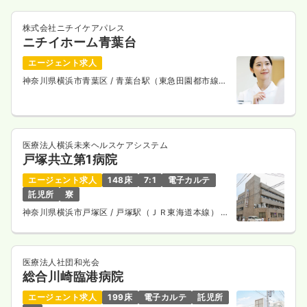
株式会社ニチイケアパレス
ニチイホーム青葉台
エージェント求人
神奈川県横浜市青葉区
/ 青葉台駅（東急田園都市線）
徒歩5分
医療法人横浜未来ヘルスケアシステム
戸塚共立第1病院
エージェント求人
148床
7:1
電子カルテ
託児所
寮
神奈川県横浜市戸塚区
/ 戸塚駅（ＪＲ東海道本線） 徒
歩6分
医療法人社団和光会
総合川崎臨港病院
エージェント求人
199床
電子カルテ
託児所