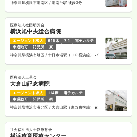
神奈川県横浜市港南区
/ 港南台駅 徒歩3分
医療法人社団明芳会
横浜旭中央総合病院
エージェント求人
515床
7:1
電子カルテ
車通勤可
託児所
寮
神奈川県横浜市旭区
/ 十日市場駅（ＪＲ横浜線） バス
14分
医療法人三星会
大倉山記念病院
エージェント求人
114床
電子カルテ
車通勤可
託児所
寮
神奈川県横浜市港北区
/ 大倉山駅（東急東横線） 徒歩
7分
社会福祉法人十愛療育会
横浜療育医療センター