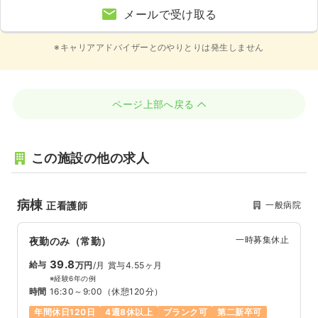
メールで受け取る
※キャリアアドバイザーとのやりとりは発生しません
ページ上部へ戻る
この施設の他の求人
病棟
一般病院
正看護師
一時募集休止
夜勤のみ（常勤）
39.8
給与
万円
/月
賞与4.55ヶ月
※経験6年の例
時間
16:30～9:00
（休憩120分）
年間休日120日
4週8休以上
ブランク可
第二新卒可