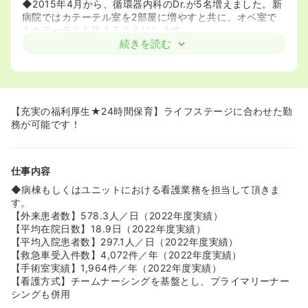
◆2015年4月から、循環器内科のDr.が5名増えました。新
病院ではカテーテル室を2部屋に増やすと共に、オペ室で
もカテーテルを扱えるようにします。
続きを読む
≪エキスパートが多数在籍≫
◆専門看護師2名（がん看護｜精神看護）に加え、認定看
護師6名（皮膚・排泄ケア｜緩和ケア｜がん性疼痛｜集中
ケア｜がん性疼痛｜感染管理）が活躍中です。
◆褥創の処置に関しては週1回認定ナースが各病棟をチェ
【充実の福利厚生★24時間保育】ライフステージに合わせた勤
ックして回っています。院内の褥創発生率1.12％と低めで
務が可能です！
す。
◆2010年5月よりがん看護相談外来をスタート!!がん専門
看護師が入院から在宅治療までアドバイスをしています。
仕事内容
◆2016年度から、認知症看護の認定看護師が加わる予定で
す。
◆病棟もしくはユニットにおける看護業務を担当して頂きま
す。
≪職員が働きやすい環境づくり★休日、アフターファイブ
【外来患者数】578.3人／日（2022年度実績）
を満喫できる環境≫
【平均在院日数】18.9日（2022年度実績）
◆最寄り駅「保土ヶ谷駅」は横浜駅の一駅隣り(電車3分)に
【平均入院患者数】297.1人／日（2022年度実績）
位置し、桜木町までは約10分、鎌倉までは約20分と風光明
【救急車受入件数】4,072件／年（2022年度実績）
媚な立地です。ショッピングにデートとプライベートも充
【手術室実績】1,964件／年（2022年度実績）
実♪
【看護方式】チームナーシングを基盤とし、プライマリーナー
◆院内託児所と24時間保育、「ワークシェアリング制
シングも併用
度」、キャリアカウンセラーの導入など、職員が働きやす