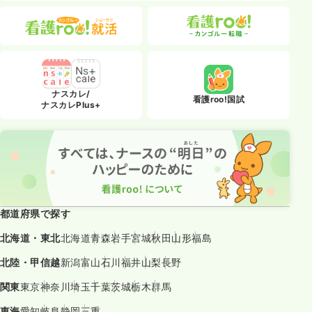
ナスカレ/
看護roo!国試
ナスカレPlus+
都道府県で探す
北海道・東北
北海道
青森
岩手
宮城
秋田
山形
福島
北陸・甲信越
新潟
富山
石川
福井
山梨
長野
関東
東京
神奈川
埼玉
千葉
茨城
栃木
群馬
東海
愛知
岐阜
静岡
三重