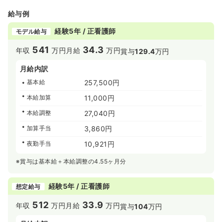
給与例
経験5年 / 正看護師
モデル給与
541
34.3
年収
万円
月給
万円
賞与
129.4
万円
月給内訳
基本給
257,500円
本給加算
11,000円
本給調整
27,040円
加算手当
3,860円
夜勤手当
10,921円
※賞与は基本給＋本給調整の4.55ヶ月分
経験5年 / 正看護師
想定給与
512
33.9
年収
万円
月給
万円
賞与
104
万円