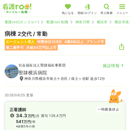
気になる
登録/ログイン
求人検索
メニュー
看護roo![カンゴルー]
看護roo! 転職
神奈川県
横浜市
横浜市保
病棟
2交代 / 常勤
エージェント求人
年間休日120日
4週8休以上
ブランク可
第二新卒可
月給34万円以上可
社会福祉法人聖隷福祉事業団
施設情報
聖隷横浜病院
神奈川県横浜市保土ケ谷区 / 保土ヶ谷駅 徒歩12分
2026/06/25 更新
正看護師
一時募集休止
34.3
賞与 129.4万円
万円
/月
541
万円
/年
※経験5年の例