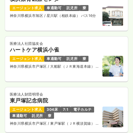
エージェント求人
車通勤可
託児所
寮
神奈川県横浜市旭区
/ 星川駅（相鉄本線） バス16分
医療法人社団協友会
ハートケア横浜小雀
エージェント求人
車通勤可
託児所
寮
神奈川県横浜市戸塚区
/ 大船駅（ＪＲ東海道本線） バ
ス28分
医療法人財団明理会
東戸塚記念病院
エージェント求人
304床
7:1
電子カルテ
車通勤可
託児所
寮
神奈川県横浜市戸塚区
/ 東戸塚駅（ＪＲ横須賀線） 徒
歩4分