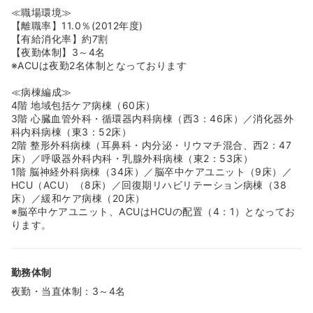
い環境づくりを行っております。「2010年にっけい子育て
≪職場環境≫
支援大賞」「第5回かながわ子ども・子育て支援大賞」を
【離職率】11.0％(2012年度)
受賞しております。
【有給消化率】約7割
【夜勤体制】3～4名
≪福利厚生が充実している病院です≫
※ACUは夜勤2名体制となっております
◆互助会指定病院で受診した場合、診察代やお薬代が互助
会から医療費見舞金として支給されるため、自己負担はあ
≪病棟編成≫
りません。
4階 地域包括ケア病棟（60床）
◆契約している旅行代理店を利用することで、宿泊補助が
3階 心臓血管外科・循環器内科病棟（西3：46床）／消化器外
出ます。
科内科病棟（東3：52床）
◆スポーツクラブの補助費あり♪
2階 整形外科病棟（耳鼻科・内分泌・リウマチ混合、西2：47
床）／呼吸器外科内科・乳腺外科病棟（東2：53床）
1階 脳神経外科病棟（34床）／脳卒中ケアユニット（9床）／
HCU（ACU）（8床）／回復期リハビリテーション病棟（38
床）／緩和ケア病棟（20床）
※脳卒中ケアユニット、ACUはHCUの配置（4：1）となってお
ります。
勤務体制
夜勤・当直体制：3～4名