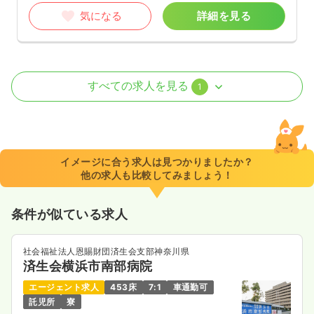
気になる
詳細を見る
オペ室(手術室)
一般病院
正看護師
すべての求人を見る
1
一時募集休止
日勤のみ（常勤）
33.1〜34.0
給与
万円
/月
賞与4.5ヶ月
※一例
イメージに合う求人は見つかりましたか？
時間
8:30～17:00
（休憩60分）
他の求人も比較してみましょう！
4週8休以上
ブランク可
第二新卒可
月給34万円以上可
条件が似ている求人
気になる
詳細を見る
社会福祉法人恩賜財団済生会支部神奈川県
済生会横浜市南部病院
エージェント求人
453床
7:1
車通勤可
託児所
寮