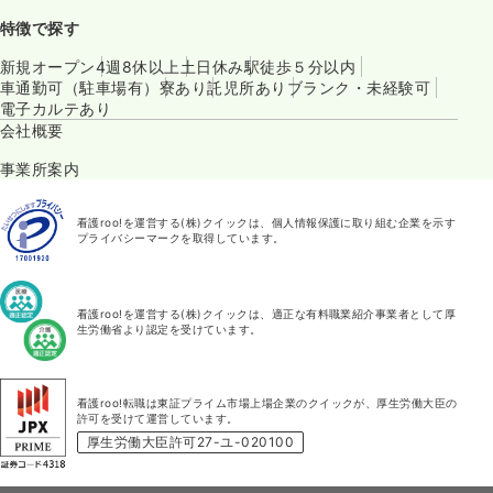
特徴で探す
新規オープン
4週8休以上
土日休み
駅徒歩５分以内
車通勤可（駐車場有）
寮あり
託児所あり
ブランク・未経験可
電子カルテあり
会社概要
事業所案内
看護roo!を運営する(株)クイックは、個人情報保護に取り組む企業を示す
プライバシーマークを取得しています。
看護roo!を運営する(株)クイックは、適正な有料職業紹介事業者として厚
生労働省より認定を受けています。
看護roo!転職は東証プライム市場上場企業のクイックが、厚生労働大臣の
許可を受けて運営しています。
厚生労働大臣許可27-ユ-020100