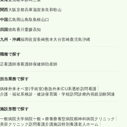
関西
大阪
京都
兵庫
滋賀
奈良
和歌山
中国
広島
岡山
鳥取
島根
山口
四国
徳島
香川
愛媛
高知
九州・沖縄
福岡
佐賀
長崎
熊本
大分
宮崎
鹿児島
沖縄
職種で探す
正看護師
准看護師
保健師
助産師
担当業務で探す
病棟
外来
オペ室(手術室)
救急外来
ICU系
透析
訪問看護
介護・福祉系
検診・健診
保育園・学校
訪問診療
内視鏡
治験関連
施設形態で探す
一般病院
大学病院
一般＋療養
療養型病院
精神科病院
クリニック
美容クリニック
訪問看護
介護施設
特別養護老人ホーム