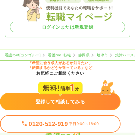
ログインまたは新規登録
看護roo![カンゴルー]
看護roo! 転職
静岡県
焼津市
焼津バース
「希望に合う求人があるか知りたい」
「転職するかどうか迷っている」など
お気軽にご相談ください
登録して相談してみる
0120-512-919
平日9:00～18:00