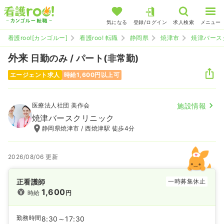
気になる
登録/ログイン
求人検索
メニュー
看護roo![カンゴルー]
看護roo! 転職
静岡県
焼津市
焼津バース
外来
日勤のみ / パート(非常勤)
エージェント求人
時給1,600円以上可
医療法人社団 美作会
施設情報
焼津バースクリニック
静岡県焼津市 / 西焼津駅 徒歩4分
2026/08/06 更新
正看護師
一時募集休止
1,600
時給
円
勤務時間
8:30～17:30