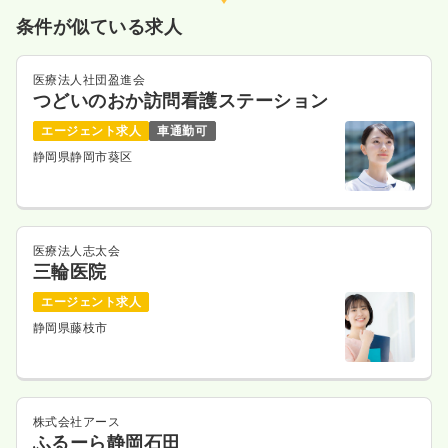
条件が似ている求人
気になる
詳細を見る
医療法人社団盈進会
つどいのおか訪問看護ステーション
日勤のみ（パート）
エージェント求人
車通勤可
1,820
給与
時給
円
静岡県静岡市葵区
時間
8:30～17:30
（休憩60分）
時給1,800円以上可
気になる
詳細を見る
医療法人志太会
三輪医院
エージェント求人
夜勤のみ（パート）
静岡県藤枝市
3.5
給与
万円
/回
時間
17:00～9:00
気になる
詳細を見る
株式会社アース
ふるーら静岡石田