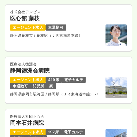
株式会社アンビス
医心館 藤枝
外来
クリニック
助産師
エージェント求人
車通勤可
静岡県藤枝市
/ 藤枝駅（ＪＲ東海道本線）
一時募集休止
日勤のみ（常勤）
給与
お問い合わせください
時間
8:30～17:30
（休憩60分）
医療法人徳洲会
年間休日120日
静岡徳洲会病院
気になる
詳細を見る
エージェント求人
419床
電子カルテ
車通勤可
託児所
寮
静岡県静岡市駿河区
/ 静岡駅（ＪＲ東海道本線） バス
30分
一時募集休止
日勤のみ（パート）
1,800
給与
時給
円
医療法人社団正心会
時間
8:30～17:30
（休憩60分）
岡本石井病院
時給1,800円以上可
エージェント求人
197床
電子カルテ