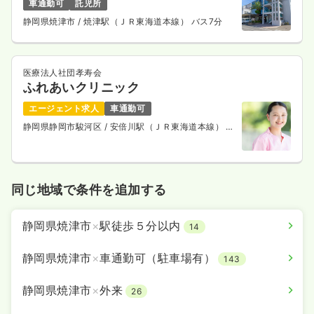
車通勤可
託児所
気になる
詳細を見る
静岡県焼津市
/ 焼津駅（ＪＲ東海道本線） バス7分
医療法人社団孝寿会
ふれあいクリニック
エージェント求人
車通勤可
静岡県静岡市駿河区
/ 安倍川駅（ＪＲ東海道本線） 車
7分
同じ地域で条件を追加する
静岡県焼津市
×
駅徒歩５分以内
14
静岡県焼津市
×
車通勤可（駐車場有）
143
静岡県焼津市
×
外来
26