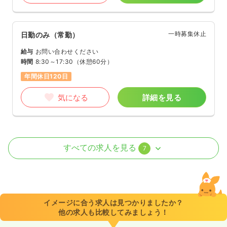
一時募集休止
日勤のみ（常勤）
給与
お問い合わせください
時間
8:30～17:30
（休憩60分）
年間休日120日
気になる
詳細を見る
病棟
クリニック
助産師
すべての求人を見る
7
2交代（常勤）
32.3
給与
万円〜
/月
賞与4.5ヶ月
※一例
イメージに合う求人は見つかりましたか？
時間
8:30～17:30
（休憩60分）
他の求人も比較してみましょう！
年間休日120日
月給32万円以上可