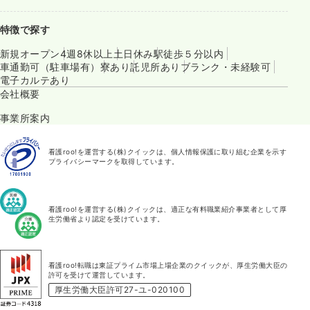
特徴で探す
新規オープン
4週8休以上
土日休み
駅徒歩５分以内
車通勤可（駐車場有）
寮あり
託児所あり
ブランク・未経験可
電子カルテあり
会社概要
事業所案内
看護roo!を運営する(株)クイックは、個人情報保護に取り組む企業を示す
プライバシーマークを取得しています。
看護roo!を運営する(株)クイックは、適正な有料職業紹介事業者として厚
生労働省より認定を受けています。
看護roo!転職は東証プライム市場上場企業のクイックが、厚生労働大臣の
許可を受けて運営しています。
厚生労働大臣許可27-ユ-020100