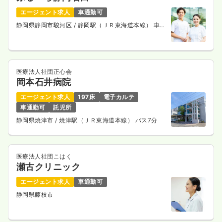
エージェント求人
車通勤可
一時募集休止
日勤のみ（常勤）
静岡県静岡市駿河区
/ 静岡駅（ＪＲ東海道本線） 車
10分
給与
お問い合わせください
時間
8:30～17:30
年間休日120日
医療法人社団正心会
岡本石井病院
気になる
詳細を見る
エージェント求人
197床
電子カルテ
車通勤可
託児所
静岡県焼津市
/ 焼津駅（ＪＲ東海道本線） バス7分
外来
クリニック
正看護師
一時募集休止
医療法人社団こはく
日勤のみ（常勤）
瀬古クリニック
給与
お問い合わせください
エージェント求人
車通勤可
時間
8:30～17:30
静岡県藤枝市
年間休日120日
気になる
詳細を見る