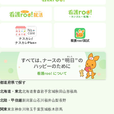
ナスカレ/
看護roo!国試
ナスカレPlus+
都道府県で探す
北海道・東北
北海道
青森
岩手
宮城
秋田
山形
福島
北陸・甲信越
新潟
富山
石川
福井
山梨
長野
関東
東京
神奈川
埼玉
千葉
茨城
栃木
群馬