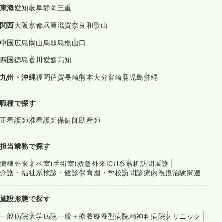
東海
愛知
岐阜
静岡
三重
関西
大阪
京都
兵庫
滋賀
奈良
和歌山
中国
広島
岡山
鳥取
島根
山口
四国
徳島
香川
愛媛
高知
九州・沖縄
福岡
佐賀
長崎
熊本
大分
宮崎
鹿児島
沖縄
職種で探す
正看護師
准看護師
保健師
助産師
担当業務で探す
病棟
外来
オペ室(手術室)
救急外来
ICU系
透析
訪問看護
介護・福祉系
検診・健診
保育園・学校
訪問診療
内視鏡
治験関連
施設形態で探す
一般病院
大学病院
一般＋療養
療養型病院
精神科病院
クリニック