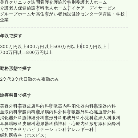
美容クリニック
訪問看護
介護施設
特別養護老人ホーム
介護老人保健施設
有料老人ホーム
デイケア・デイサービス
グループホーム
サ高住
障がい者施設
健診センター
保育園・学校
企業
年収で探す
300万円以上
400万円以上
500万円以上
600万円以上
700万円以上
800万円以上
勤務形態で探す
2交代
3交代
日勤のみ
夜勤のみ
診療科目で探す
美容外科
美容皮膚科
内科
呼吸器内科
消化器内科
循環器内科
血液内科
腎臓内科
糖尿病内科
外科
呼吸器外科
心臓血管外科
消化器外科
脳神経外科
整形外科
形成外科
小児科
産婦人科
眼科
耳鼻咽喉科
皮膚科
泌尿器科
精神科・心療内科
放射線科
麻酔科
リウマチ科
リハビリテーション科
アレルギー科
緩和医療科（ホスピス）