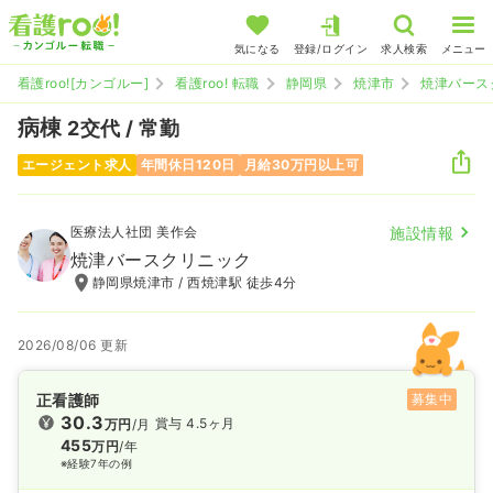
気になる
登録/ログイン
求人検索
メニュー
看護roo![カンゴルー]
看護roo! 転職
静岡県
焼津市
焼津バース
病棟
2交代 / 常勤
エージェント求人
年間休日120日
月給30万円以上可
医療法人社団 美作会
施設情報
焼津バースクリニック
静岡県焼津市 / 西焼津駅 徒歩4分
2026/08/06 更新
正看護師
募集中
30.3
賞与 4.5ヶ月
万円
/月
455
万円
/年
※経験7年の例