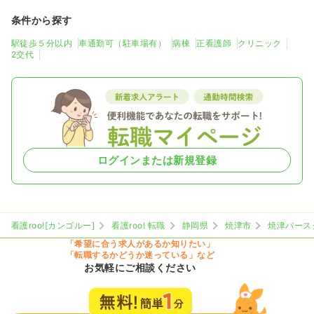
条件から探す
駅徒歩５分以内
車通勤可（駐車場有）
病棟
正看護師
クリニック
2交代
ログインまたは新規登録
看護roo![カンゴルー]
看護roo! 転職
静岡県
焼津市
焼津バース
「希望に合う求人があるか知りたい」
「転職するかどうか迷っている」など
お気軽にご相談ください