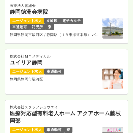
医療法人徳洲会
給与
お問い合わせください
静岡徳洲会病院
時間
8:30～17:30
エージェント求人
419床
電子カルテ
年間休日120日
車通勤可
託児所
寮
静岡県静岡市駿河区
気になる
/ 静岡駅（ＪＲ東海道本線） バス
詳細を見る
30分
株式会社ＭＹメディカル
一時募集休止
日勤のみ（パート）
ユイリア静岡
1,600
給与
時給
円
エージェント求人
車通勤可
時間
8:30～17:30
静岡県静岡市駿河区
時給1,600円以上可
気になる
詳細を見る
株式会社スタッフシュウエイ
医療対応型有料老人ホーム アクアホーム藤枝
岡部
外来
クリニック
助産師
エージェント求人
車通勤可
寮