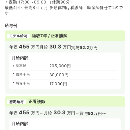
夜勤
17:00～09:00 （休憩90分）
最低4回～最高8回 / 月 夜勤体制は看護師、助産師併せて2名で
す
給与例
経験7年 / 正看護師
モデル給与
455
30.3
年収
万円
月給
万円
賞与
92.2
万円
月給内訳
基本給
205,000円
職務手当
30,000円
当直手当
17,000円
正看護師
想定給与
455
30.3
年収
万円～
月給
万円～
賞与
92
万円〜
月給内訳