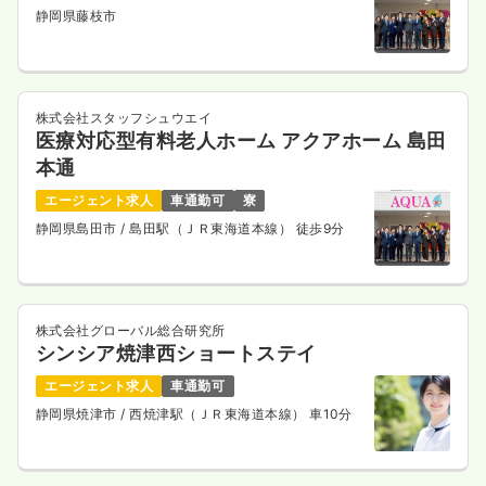
静岡県藤枝市
一時募集休止
日勤のみ（常勤）
給与
お問い合わせください
時間
8:30～17:30
（休憩60分）
年間休日120日
株式会社スタッフシュウエイ
医療対応型有料老人ホーム アクアホーム 島田
気になる
詳細を見る
本通
エージェント求人
車通勤可
寮
静岡県島田市
/ 島田駅（ＪＲ東海道本線） 徒歩9分
一時募集休止
日勤のみ（パート）
1,800
給与
時給
円
時間
8:30～17:30
（休憩60分）
株式会社グローバル総合研究所
時給1,800円以上可
シンシア焼津西ショートステイ
気になる
詳細を見る
エージェント求人
車通勤可
静岡県焼津市
/ 西焼津駅（ＪＲ東海道本線） 車10分