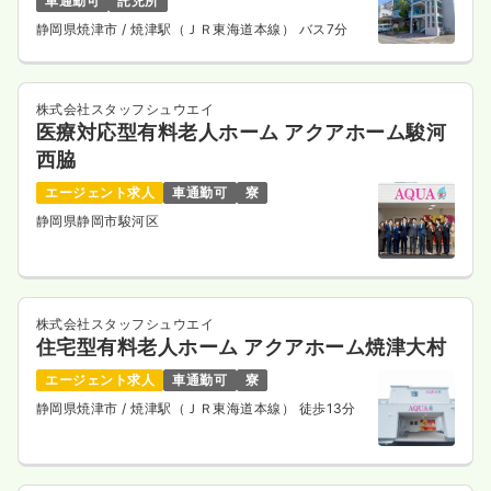
車通勤可
託児所
静岡県焼津市
/ 焼津駅（ＪＲ東海道本線） バス7分
3.5
給与
万円
/回
時間
17:00～9:00
気になる
詳細を見る
株式会社スタッフシュウエイ
医療対応型有料老人ホーム アクアホーム駿河
西脇
一時募集休止
日勤のみ（常勤）
エージェント求人
車通勤可
寮
静岡県静岡市駿河区
給与
お問い合わせください
時間
8:30～17:30
年間休日120日
株式会社スタッフシュウエイ
気になる
詳細を見る
住宅型有料老人ホーム アクアホーム焼津大村
エージェント求人
車通勤可
寮
静岡県焼津市
/ 焼津駅（ＪＲ東海道本線） 徒歩13分
外来
クリニック
正看護師
一時募集休止
日勤のみ（常勤）