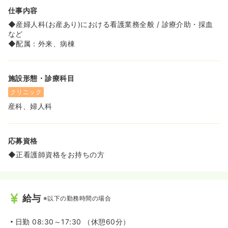
≪給与水準が高く、頑張りが報われます！≫
仕事内容
◆高給与水準を実現しており、これまでのご経験やスキル
がしっかりと評価されます！
◆産婦人科(お産あり)における看護業務全般 / 診療介助・採血
◆充実した手当があり、給与に反映されるので安心です！
など
◆配属：外来、病棟
≪ワークライフバランスを重視できます！≫
◆残業が少なめに抑えられており、予定が立てやすく、私
生活との両立がしやすいです！
施設形態・診療科目
◆仕事と家庭、趣味など、どちらも大切にできる環境が整
っています！
クリニック
産科、婦人科
応募資格
◆正看護師資格をお持ちの方
給与
※以下の勤務時間の場合
日勤
08:30～17:30 （休憩60分）