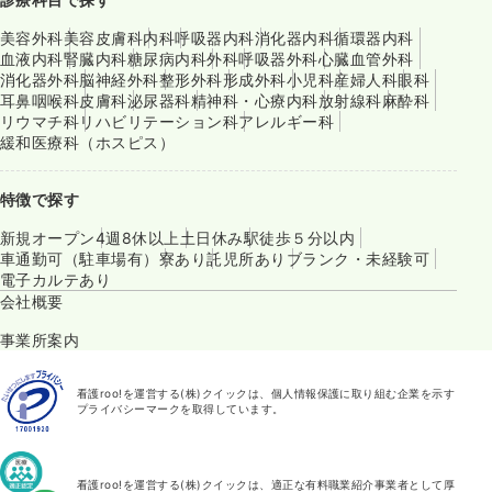
美容外科
美容皮膚科
内科
呼吸器内科
消化器内科
循環器内科
血液内科
腎臓内科
糖尿病内科
外科
呼吸器外科
心臓血管外科
消化器外科
脳神経外科
整形外科
形成外科
小児科
産婦人科
眼科
耳鼻咽喉科
皮膚科
泌尿器科
精神科・心療内科
放射線科
麻酔科
リウマチ科
リハビリテーション科
アレルギー科
緩和医療科（ホスピス）
特徴で探す
新規オープン
4週8休以上
土日休み
駅徒歩５分以内
車通勤可（駐車場有）
寮あり
託児所あり
ブランク・未経験可
電子カルテあり
会社概要
事業所案内
看護roo!を運営する(株)クイックは、個人情報保護に取り組む企業を示す
プライバシーマークを取得しています。
看護roo!を運営する(株)クイックは、適正な有料職業紹介事業者として厚