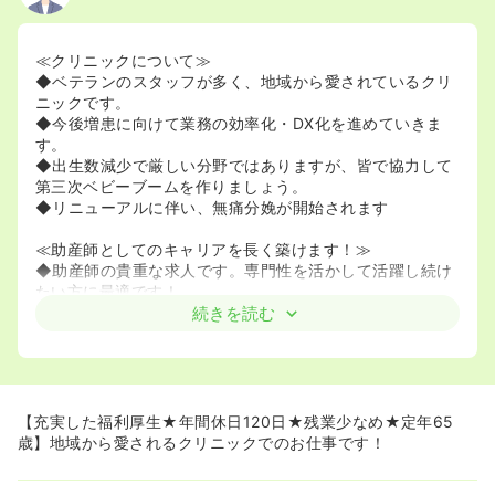
≪クリニックについて≫
◆ベテランのスタッフが多く、地域から愛されているクリ
ニックです。
◆今後増患に向けて業務の効率化・DX化を進めていきま
す。
◆出生数減少で厳しい分野ではありますが、皆で協力して
第三次ベビーブームを作りましょう。
◆リニューアルに伴い、無痛分娩が開始されます
≪助産師としてのキャリアを長く築けます！≫
◆助産師の貴重な求人です。専門性を活かして活躍し続け
たい方に最適です！
◆定年が65歳と長く設定されており、培った経験を活かし
続きを読む
て安心して長く働けます！
≪プライベートも大切にできる環境です！≫
◆年間休日120日と多め！プライベートを充実させたい方
におすすめです。
【充実した福利厚生★年間休日120日★残業少なめ★定年65
◆年末年始と夏季休暇もしっかり取得できるので、リフレ
歳】地域から愛されるクリニックでのお仕事です！
ッシュできます！