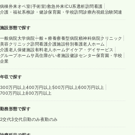
病棟
外来
オペ室(手術室)
救急外来
ICU系
透析
訪問看護
介護・福祉系
検診・健診
保育園・学校
訪問診療
内視鏡
治験関連
施設形態で探す
一般病院
大学病院
一般＋療養
療養型病院
精神科病院
クリニック
美容クリニック
訪問看護
介護施設
特別養護老人ホーム
介護老人保健施設
有料老人ホーム
デイケア・デイサービス
グループホーム
サ高住
障がい者施設
健診センター
保育園・学校
企業
年収で探す
300万円以上
400万円以上
500万円以上
600万円以上
700万円以上
800万円以上
勤務形態で探す
2交代
3交代
日勤のみ
夜勤のみ
診療科目で探す