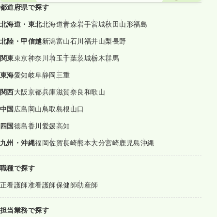
都道府県で探す
北海道・東北
北海道
青森
岩手
宮城
秋田
山形
福島
北陸・甲信越
新潟
富山
石川
福井
山梨
長野
関東
東京
神奈川
埼玉
千葉
茨城
栃木
群馬
東海
愛知
岐阜
静岡
三重
関西
大阪
京都
兵庫
滋賀
奈良
和歌山
中国
広島
岡山
鳥取
島根
山口
四国
徳島
香川
愛媛
高知
九州・沖縄
福岡
佐賀
長崎
熊本
大分
宮崎
鹿児島
沖縄
職種で探す
正看護師
准看護師
保健師
助産師
担当業務で探す