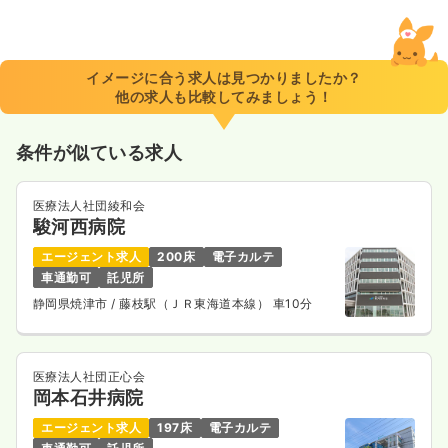
2交代（常勤）
32.3
給与
万円〜
/月
賞与4.5ヶ月
※一例
イメージに合う求人は見つかりましたか？
時間
8:30～17:30
（休憩60分）
他の求人も比較してみましょう！
年間休日120日
月給32万円以上可
条件が似ている求人
気になる
詳細を見る
医療法人社団綾和会
駿河西病院
日勤のみ（パート）
エージェント求人
200床
電子カルテ
1,820
給与
時給
円
車通勤可
託児所
時間
8:30～17:30
（休憩60分）
静岡県焼津市
/ 藤枝駅（ＪＲ東海道本線） 車10分
時給1,800円以上可
気になる
詳細を見る
医療法人社団正心会
岡本石井病院
エージェント求人
197床
電子カルテ
夜勤のみ（パート）