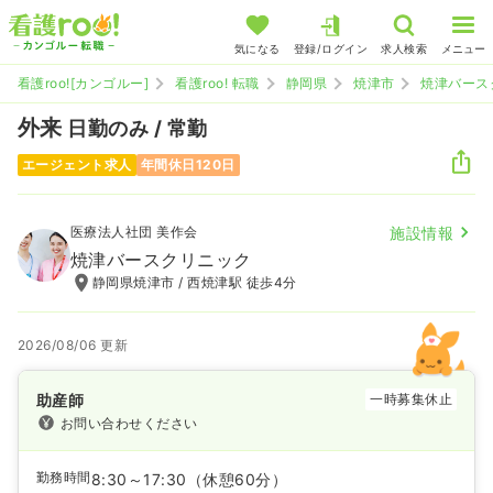
気になる
登録/ログイン
求人検索
メニュー
看護roo![カンゴルー]
看護roo! 転職
静岡県
焼津市
焼津バース
外来
日勤のみ / 常勤
エージェント求人
年間休日120日
医療法人社団 美作会
施設情報
焼津バースクリニック
静岡県焼津市 / 西焼津駅 徒歩4分
2026/08/06 更新
助産師
一時募集休止
お問い合わせください
勤務時間
8:30～17:30
（休憩60分）