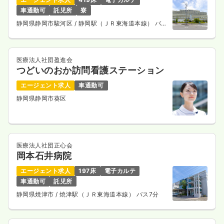
1,600
給与
時給
円
車通勤可
託児所
寮
時間
8:30～17:30
静岡県静岡市駿河区
/ 静岡駅（ＪＲ東海道本線） バス
時給1,600円以上可
30分
気になる
詳細を見る
医療法人社団盈進会
つどいのおか訪問看護ステーション
エージェント求人
車通勤可
外来
クリニック
助産師
静岡県静岡市葵区
一時募集休止
日勤のみ（パート）
1,800
給与
時給
円
医療法人社団正心会
時間
8:30～17:30
（休憩60分）
岡本石井病院
時給1,800円以上可
エージェント求人
197床
電子カルテ
車通勤可
託児所
気になる
詳細を見る
静岡県焼津市
/ 焼津駅（ＪＲ東海道本線） バス7分