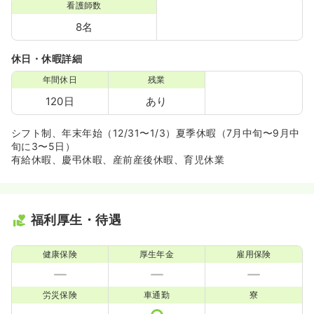
看護師数
8名
休日・休暇詳細
年間休日
残業
120日
あり
シフト制、年末年始（12/31〜1/3）夏季休暇（7月中旬〜9月中
旬に3〜5日）
有給休暇、慶弔休暇、産前産後休暇、育児休業
福利厚生・待遇
健康保険
厚生年金
雇用保険
労災保険
車通勤
寮