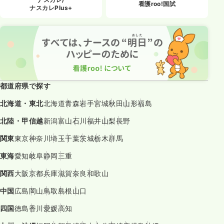
看護roo!国試
ナスカレPlus+
都道府県で探す
北海道・東北
北海道
青森
岩手
宮城
秋田
山形
福島
北陸・甲信越
新潟
富山
石川
福井
山梨
長野
関東
東京
神奈川
埼玉
千葉
茨城
栃木
群馬
東海
愛知
岐阜
静岡
三重
関西
大阪
京都
兵庫
滋賀
奈良
和歌山
中国
広島
岡山
鳥取
島根
山口
四国
徳島
香川
愛媛
高知