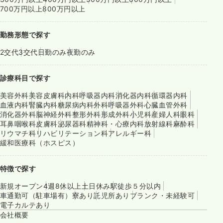
700万円以上
800万円以上
勤務形態で探す
2交代
3交代
日勤のみ
夜勤のみ
診療科目で探す
美容外科
美容皮膚科
内科
呼吸器内科
消化器内科
循環器内科
血液内科
腎臓内科
糖尿病内科
外科
呼吸器外科
心臓血管外科
消化器外科
脳神経外科
整形外科
形成外科
小児科
産婦人科
眼科
耳鼻咽喉科
皮膚科
泌尿器科
精神科・心療内科
放射線科
麻酔科
リウマチ科
リハビリテーション科
アレルギー科
緩和医療科（ホスピス）
特徴で探す
新規オープン
4週8休以上
土日休み
駅徒歩５分以内
車通勤可（駐車場有）
寮あり
託児所あり
ブランク・未経験可
電子カルテあり
会社概要