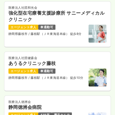
時間
8:30～17:30
医療法人社団和光会
年間休日120日
強化型在宅療養支援診療所 サニーメディカル
クリニック
気になる
詳細を見る
エージェント求人
車通勤可
静岡県藤枝市
/ 藤枝駅（ＪＲ東海道本線） 徒歩8分
外来
クリニック
正看護師
一時募集休止
日勤のみ（常勤）
医療法人社団健森会
あうるクリニック藤枝
給与
お問い合わせください
時間
8:30～17:30
エージェント求人
車通勤可
年間休日120日
静岡県藤枝市
/ 藤枝駅（ＪＲ東海道本線） 徒歩10分
気になる
詳細を見る
医療法人徳洲会
静岡徳洲会病院
一時募集休止
日勤のみ（パート）
エージェント求人
419床
電子カルテ