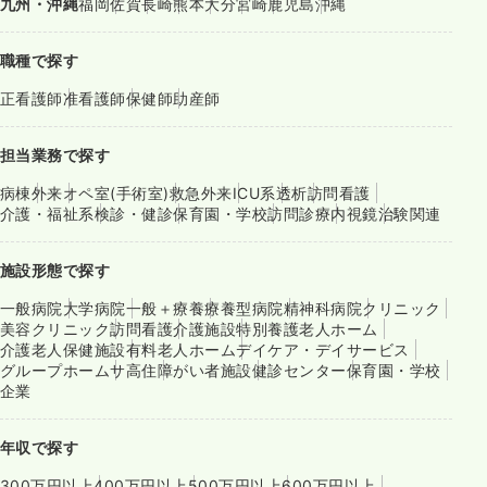
九州・沖縄
福岡
佐賀
長崎
熊本
大分
宮崎
鹿児島
沖縄
職種で探す
正看護師
准看護師
保健師
助産師
担当業務で探す
病棟
外来
オペ室(手術室)
救急外来
ICU系
透析
訪問看護
介護・福祉系
検診・健診
保育園・学校
訪問診療
内視鏡
治験関連
施設形態で探す
一般病院
大学病院
一般＋療養
療養型病院
精神科病院
クリニック
美容クリニック
訪問看護
介護施設
特別養護老人ホーム
介護老人保健施設
有料老人ホーム
デイケア・デイサービス
グループホーム
サ高住
障がい者施設
健診センター
保育園・学校
企業
年収で探す
300万円以上
400万円以上
500万円以上
600万円以上