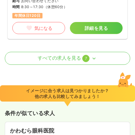
給与
お問い合わせください
時間
8:30～17:30
（休憩60分）
年間休日120日
気になる
詳細を見る
病棟
クリニック
助産師
すべての求人を見る
7
2交代（常勤）
32.3
給与
万円〜
/月
賞与4.5ヶ月
※一例
イメージに合う求人は見つかりましたか？
時間
8:30～17:30
（休憩60分）
他の求人も比較してみましょう！
年間休日120日
月給32万円以上可
条件が似ている求人
気になる
詳細を見る
かわむら眼科医院