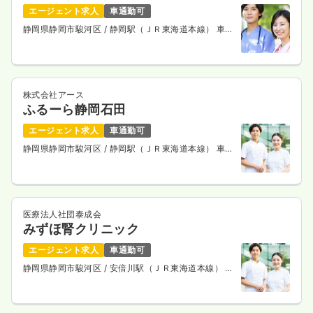
日勤のみ（パート）
エージェント求人
車通勤可
静岡県静岡市駿河区
/ 静岡駅（ＪＲ東海道本線） 車
1,820
給与
時給
円
10分
時間
8:30～17:30
（休憩60分）
時給1,800円以上可
株式会社アース
気になる
詳細を見る
ふるーら静岡石田
エージェント求人
車通勤可
静岡県静岡市駿河区
/ 静岡駅（ＪＲ東海道本線） 車
夜勤のみ（パート）
10分
3.5
給与
万円
/回
時間
17:00～9:00
医療法人社団泰成会
気になる
詳細を見る
みずほ腎クリニック
エージェント求人
車通勤可
静岡県静岡市駿河区
/ 安倍川駅（ＪＲ東海道本線） 徒
一時募集休止
日勤のみ（常勤）
歩2分
給与
お問い合わせください