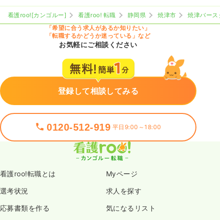
看護roo![カンゴルー]
看護roo! 転職
静岡県
焼津市
焼津バース
「希望に合う求人があるか知りたい」
「転職するかどうか迷っている」など
お気軽にご相談ください
登録して相談してみる
0120-512-919
平日9:00～18:00
看護roo!転職とは
Myページ
選考状況
求人を探す
応募書類を作る
気になるリスト