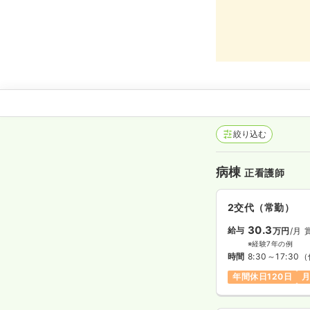
絞り込む
病棟
正看護師
2交代（常勤）
30.3
給与
万円
/月
※経験7年の例
時間
8:30～17:30
（
年間休日120日
月