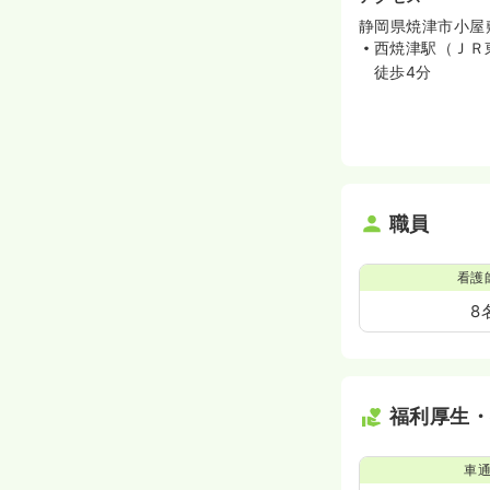
時間
8:30～17:30
静岡県焼津市小屋敷
時給1,600円以上可
西焼津駅（ＪＲ
徒歩4分
外来
助産師
日勤のみ（常勤）
給与
お問い合わせく
時間
8:30～17:30
（
職員
年間休日120日
看護
8
日勤のみ（パート
1,800
給与
時給
円
時間
8:30～17:30
（
時給1,800円以上可
福利厚生
車