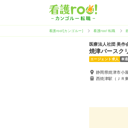
看護roo![カンゴルー]
看護roo! 転職
医療法人社団 美作
焼津バースク
エージェント求人
車
静岡県焼津市小屋敷
西焼津駅（ＪＲ