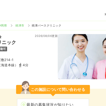
静岡県
焼津市
焼津バースクリニック
2026/08/06更新
会
リニック
通勤可
214-1
東海道本線）
4分
この施設について問い合わせる
最新の募集状況が知りたい