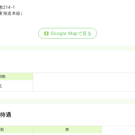
214-1
東海道本線）
Google Mapで見る
ださい
気になる
休憩60分）
師数
名
）
気になる
休憩60分）
・待遇
通勤
寮