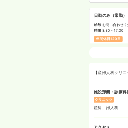
日勤のみ（常勤）
給与
お問い合わせく
時間
8:30～17:30
年間休日120日
外来
正看護師
日勤のみ（常勤）
【産婦人科クリニ
給与
お問い合わせく
時間
8:30～17:30
施設形態・診療科
年間休日120日
クリニック
産科、婦人科
日勤のみ（パート
1,600
給与
時給
円
アクセス