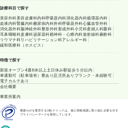
診療科目で探す
美容外科
美容皮膚科
内科
呼吸器内科
消化器内科
循環器内科
血液内科
腎臓内科
糖尿病内科
外科
呼吸器外科
心臓血管外科
消化器外科
脳神経外科
整形外科
形成外科
小児科
産婦人科
眼科
耳鼻咽喉科
皮膚科
泌尿器科
精神科・心療内科
放射線科
麻酔科
リウマチ科
リハビリテーション科
アレルギー科
緩和医療科（ホスピス）
特徴で探す
新規オープン
4週8休以上
土日休み
駅徒歩５分以内
車通勤可（駐車場有）
寮あり
託児所あり
ブランク・未経験可
電子カルテあり
会社概要
事業所案内
看護roo!を運営する(株)クイックは、個人情報保護に取り組む企業を示す
プライバシーマークを取得しています。