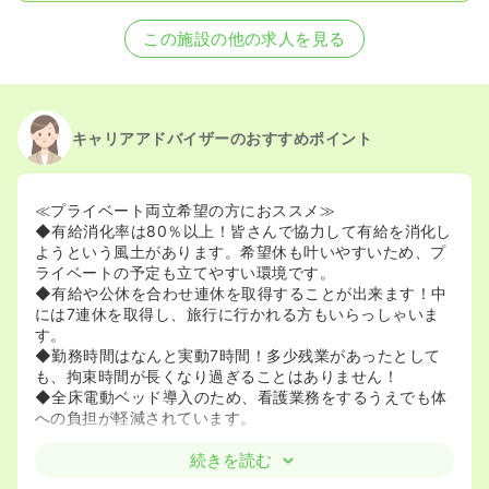
この施設の他の求人を見る
キャリアアドバイザーのおすすめポイント
≪プライベート両立希望の方におススメ≫
◆有給消化率は80％以上！皆さんで協力して有給を消化し
ようという風土があります。希望休も叶いやすいため、プ
ライベートの予定も立てやすい環境です。
◆有給や公休を合わせ連休を取得することが出来ます！中
には7連休を取得し、旅行に行かれる方もいらっしゃいま
す。
◆勤務時間はなんと実動7時間！多少残業があったとして
も、拘束時間が長くなり過ぎることはありません！
◆全床電動ベッド導入のため、看護業務をするうえでも体
への負担が軽減されています。
≪ママさんナースも活躍しています≫
続きを読む
◆院内に夜間保育施設を完備しています。子育てをしなが