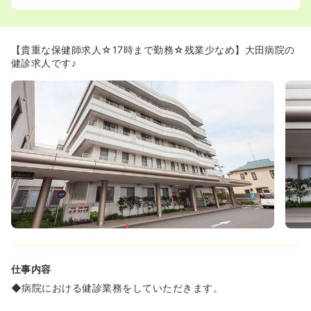
ら仕事にも集中できる環境が整っています。
◆小さいお子様がいらっしゃる方に関しては、残業を免除
するといった考慮もして頂ける環境です。
◆産休・育休取得後は、日勤常勤や日勤パートなど、希望
【貴重な保健師求人☆17時まで勤務☆残業少なめ】大田病院の
に合わせて幅広い働き方が可能です。
健診求人です♪
≪ステップアップしたい方におススメ≫
◆認定看護師の資格取得支援制度がございます。費用は自
己負担になりますが、通学しながらも常勤雇用のまま給与
の支給が頂けます。実際に感染管理、透析看護、緩和ケア
の分野に認定看護師が在籍しています。
◆同院は護師再就職支援セミナーを毎週土曜日に開催して
おりますので、ブランクがある方でもスムーズに看護業務
に戻ることができます。中途の方でも指導者がつき、若手
研修（3年目）、中堅研修、役職者研修等多数用意してい
ます。
仕事内容
◆病院における健診業務をしていただきます。