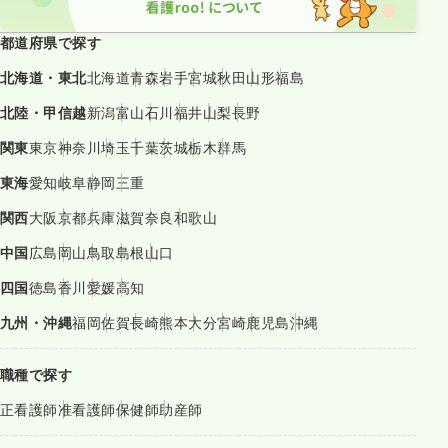
都道府県で探す
北海道・東北
北海道
青森
岩手
宮城
秋田
山形
福島
北陸・甲信越
新潟
富山
石川
福井
山梨
長野
関東
東京
神奈川
埼玉
千葉
茨城
栃木
群馬
東海
愛知
岐阜
静岡
三重
関西
大阪
京都
兵庫
滋賀
奈良
和歌山
中国
広島
岡山
鳥取
島根
山口
四国
徳島
香川
愛媛
高知
九州・沖縄
福岡
佐賀
長崎
熊本
大分
宮崎
鹿児島
沖縄
職種で探す
正看護師
准看護師
保健師
助産師