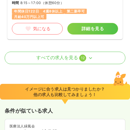
時間
8:15～17:00
（休憩60分）
年間休日122日
4週8休以上
第二新卒可
月給40万円以上可
気になる
詳細を見る
外来
一般病院
正・准看護師
すべての求人を見る
12
2交代（常勤）
31.9〜41.0
給与
万円
/月
賞与1.8ヶ月
※一例
イメージに合う求人は見つかりましたか？
時間
8:30～17:15
（休憩45分）
他の求人も比較してみましょう！
4週8休以上
担当業務未経験可
ブランク可
第二新卒可
月給40万円以上可
条件が似ている求人
気になる
詳細を見る
医療法人緑風会