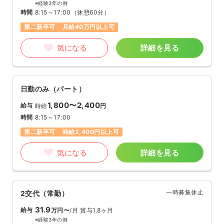
※経験3年の例
時間
8:15～17:00
（休憩60分）
第二新卒可
月給40万円以上可
気になる
詳細を見る
日勤のみ（パート）
1,800〜2,400
給与
時給
円
時間
8:15～17:00
第二新卒可
時給2,400円以上可
気になる
詳細を見る
一時募集休止
2交代（常勤）
31.9
給与
万円〜
/月
賞与1.8ヶ月
※経験3年の例