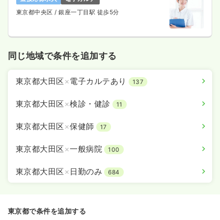
月給38万円以上可
東京都中央区
/ 銀座一丁目駅 徒歩5分
気になる
詳細を見る
同じ地域で条件を追加する
一時募集休止
日勤のみ（パート）
東京都大田区
×
電子カルテあり
137
1,800〜2,400
給与
時給
円
時間
8:45～16:45
東京都大田区
×
検診・健診
11
時給2,400円以上可
東京都大田区
×
保健師
17
気になる
詳細を見る
東京都大田区
×
一般病院
100
東京都大田区
×
日勤のみ
684
訪問診療
一般病院
正看護師
一時募集休止
日勤のみ（常勤）
東京都で条件を追加する
25.1〜41.5
給与
万円
/月
賞与1.8ヶ月