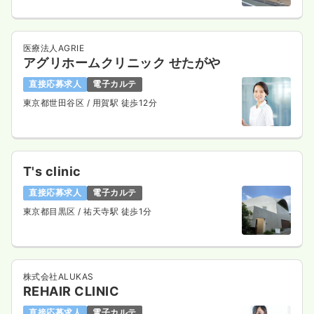
検診・健診
一般病院
保健師
医療法人AGRIE
アグリホームクリニック せたがや
一時募集休止
日勤のみ（パート）
直接応募求人
電子カルテ
1,800〜2,400
給与
時給
円
東京都世田谷区
/ 用賀駅 徒歩12分
時間
8:45～16:45
時給2,400円以上可
気になる
詳細を見る
T's clinic
直接応募求人
電子カルテ
東京都目黒区
/ 祐天寺駅 徒歩1分
検診・健診
一般病院
正看護師
一時募集休止
日勤のみ（常勤）
株式会社ALUKAS
21.7〜38.8
給与
万円
/月
賞与2回
REHAIR CLINIC
※一例
時間
8:45～16:45
直接応募求人
電子カルテ