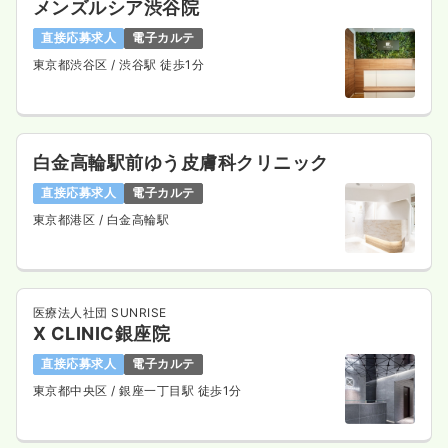
メンズルシア渋谷院
一時募集休止
日勤のみ（パート）
直接応募求人
電子カルテ
東京都渋谷区
/ 渋谷駅 徒歩1分
2,130
給与
時給
円
時間
8:30～17:15
（休憩45分）
担当業務未経験可
ブランク可
第二新卒可
時給2,100円以上可
白金高輪駅前ゆう皮膚科クリニック
気になる
詳細を見る
直接応募求人
電子カルテ
東京都港区
/ 白金高輪駅
一時募集休止
夜勤のみ（パート）
2.4〜2.6
給与
万円
/回
医療法人社団 SUNRISE
時間
16:50～8:50
X CLINIC銀座院
担当業務未経験可
ブランク可
第二新卒可
直接応募求人
電子カルテ
気になる
詳細を見る
東京都中央区
/ 銀座一丁目駅 徒歩1分