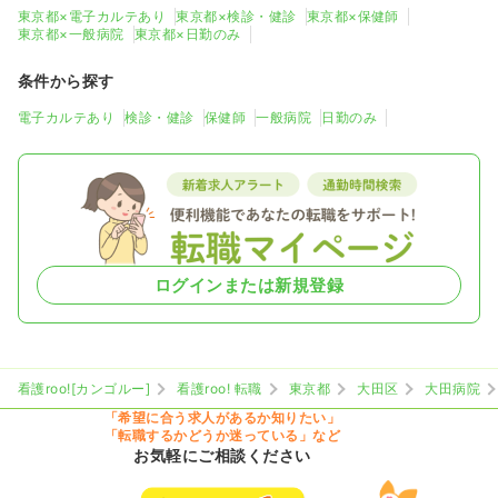
東京都×電子カルテあり
東京都×検診・健診
東京都×保健師
※一例
東京都×一般病院
東京都×日勤のみ
時間
8:45～17:30
（休憩60分）
日祝休み
年間休日121日
担当業務未経験可
ブランク可
条件から探す
月給40万円以上可
電子カルテあり
検診・健診
保健師
一般病院
日勤のみ
気になる
詳細を見る
その他
一般病院
正・准看護師
ログインまたは新規登録
一時募集休止
日勤のみ（常勤）
23.6
給与
万円
/月
賞与66.9万円
※経験5年の例
時間
8:50～16:50
看護roo![カンゴルー]
看護roo! 転職
東京都
大田区
大田病院
月給23万円以上可
「希望に合う求人があるか知りたい」
「転職するかどうか迷っている」など
気になる
詳細を見る
お気軽にご相談ください