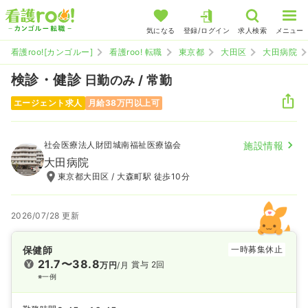
気になる
登録/ログイン
求人検索
メニュー
看護roo![カンゴルー]
看護roo! 転職
東京都
大田区
大田病院
検診・健診
日勤のみ / 常勤
エージェント求人
月給38万円以上可
社会医療法人財団城南福祉医療協会
施設情報
大田病院
東京都大田区 / 大森町駅 徒歩10分
2026/07/28 更新
保健師
一時募集休止
21.7〜38.8
賞与 2回
万円
/月
※一例