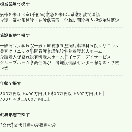
担当業務で探す
病棟
外来
オペ室(手術室)
救急外来
ICU系
透析
訪問看護
介護・福祉系
検診・健診
保育園・学校
訪問診療
内視鏡
治験関連
施設形態で探す
一般病院
大学病院
一般＋療養
療養型病院
精神科病院
クリニック
美容クリニック
訪問看護
介護施設
特別養護老人ホーム
介護老人保健施設
有料老人ホーム
デイケア・デイサービス
グループホーム
サ高住
障がい者施設
健診センター
保育園・学校
企業
年収で探す
300万円以上
400万円以上
500万円以上
600万円以上
700万円以上
800万円以上
勤務形態で探す
2交代
3交代
日勤のみ
夜勤のみ