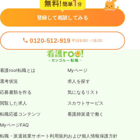
一時募集休止
日勤のみ（常勤）
登録して相談してみる
29.6
給与
万円
/月
賞与2.7ヶ月
※経験10年の例
時間
8:50～16:50
（休憩60分）
0120-512-919
平日9:00～18:00
月給29万円以上可
気になる
詳細を見る
看護roo!転職とは
Myページ
選考状況
求人を探す
一時募集休止
2交代（常勤）
応募書類を作る
気になるリスト
470
給与
万円
/年
※経験5年の例
閲覧した求人
スカウトサービス
時間
8:50～16:50
転職応援コンテンツ
看護師派遣で働く
年収500万円以上可
MyページFAQ
気になる
詳細を見る
転職・派遣就業サポート利用規約および個人情報保護方針