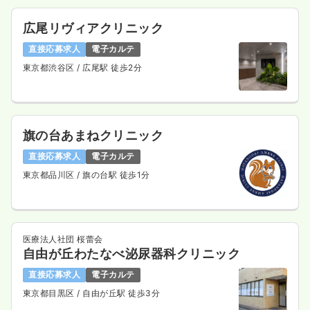
透析
一般病院
正・准看護師
広尾リヴィアクリニック
直接応募求人
電子カルテ
一時募集休止
日勤のみ（常勤）
東京都渋谷区
/ 広尾駅 徒歩2分
28.0
給与
万円〜
/月
賞与2回
※一例
時間
8:30～16:30
月給28万円以上可
旗の台あまねクリニック
気になる
詳細を見る
直接応募求人
電子カルテ
東京都品川区
/ 旗の台駅 徒歩1分
一時募集休止
日勤のみ（パート）
給与
お問い合わせください
医療法人社団 桜蕾会
時間
8:30～16:30
自由が丘わたなべ泌尿器科クリニック
直接応募求人
電子カルテ
気になる
詳細を見る
東京都目黒区
/ 自由が丘駅 徒歩3分