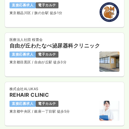
直接応募求人
電子カルテ
東京都品川区
/ 旗の台駅 徒歩1分
検診・健診
一般病院
保健師
一時募集休止
日勤のみ（常勤）
医療法人社団 桜蕾会
自由が丘わたなべ泌尿器科クリニック
21.7〜38.8
給与
万円
/月
賞与2回
※一例
直接応募求人
電子カルテ
時間
8:45～16:45
東京都目黒区
/ 自由が丘駅 徒歩3分
月給38万円以上可
気になる
詳細を見る
株式会社ALUKAS
REHAIR CLINIC
一時募集休止
日勤のみ（パート）
直接応募求人
電子カルテ
1,800〜2,400
給与
東京都中央区
/ 銀座一丁目駅 徒歩5分
時給
円
時間
8:45～16:45
時給2,400円以上可