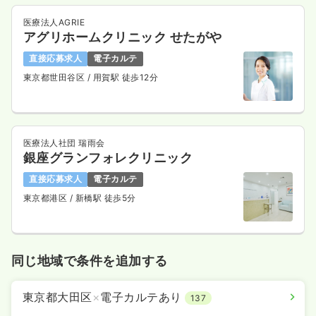
気になる
詳細を見る
医療法人AGRIE
アグリホームクリニック せたがや
直接応募求人
電子カルテ
東京都世田谷区
/ 用賀駅 徒歩12分
検診・健診
一般病院
正看護師
一時募集休止
日勤のみ（常勤）
医療法人社団 瑞雨会
21.7〜38.8
給与
万円
/月
賞与2回
銀座グランフォレクリニック
※一例
時間
8:45～16:45
直接応募求人
電子カルテ
月給38万円以上可
東京都港区
/ 新橋駅 徒歩5分
気になる
詳細を見る
同じ地域で条件を追加する
一時募集休止
日勤のみ（パート）
東京都大田区
×
電子カルテあり
137
1,800〜2,400
給与
時給
円