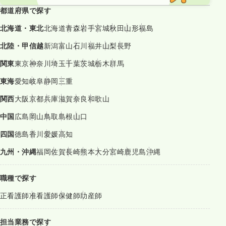
都道府県で探す
北海道・東北
北海道
青森
岩手
宮城
秋田
山形
福島
北陸・甲信越
新潟
富山
石川
福井
山梨
長野
関東
東京
神奈川
埼玉
千葉
茨城
栃木
群馬
東海
愛知
岐阜
静岡
三重
関西
大阪
京都
兵庫
滋賀
奈良
和歌山
中国
広島
岡山
鳥取
島根
山口
四国
徳島
香川
愛媛
高知
九州・沖縄
福岡
佐賀
長崎
熊本
大分
宮崎
鹿児島
沖縄
職種で探す
正看護師
准看護師
保健師
助産師
担当業務で探す