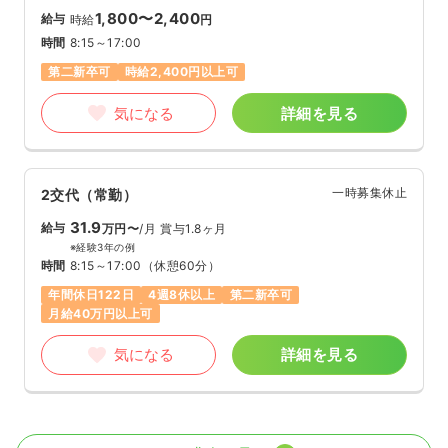
1,800〜2,400
給与
時給
円
時間
8:15～17:00
第二新卒可
時給2,400円以上可
気になる
詳細を見る
一時募集休止
2交代（常勤）
31.9
給与
万円〜
/月
賞与1.8ヶ月
※経験3年の例
時間
8:15～17:00
（休憩60分）
年間休日122日
4週8休以上
第二新卒可
月給40万円以上可
気になる
詳細を見る
外来
一般病院
正・准看護師