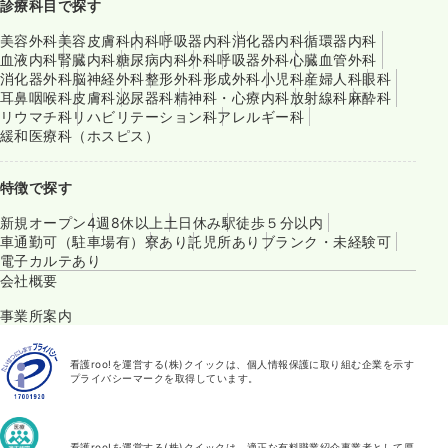
診療科目で探す
美容外科
美容皮膚科
内科
呼吸器内科
消化器内科
循環器内科
血液内科
腎臓内科
糖尿病内科
外科
呼吸器外科
心臓血管外科
消化器外科
脳神経外科
整形外科
形成外科
小児科
産婦人科
眼科
耳鼻咽喉科
皮膚科
泌尿器科
精神科・心療内科
放射線科
麻酔科
リウマチ科
リハビリテーション科
アレルギー科
緩和医療科（ホスピス）
特徴で探す
新規オープン
4週8休以上
土日休み
駅徒歩５分以内
車通勤可（駐車場有）
寮あり
託児所あり
ブランク・未経験可
電子カルテあり
会社概要
事業所案内
看護roo!を運営する(株)クイックは、個人情報保護に取り組む企業を示す
プライバシーマークを取得しています。
看護roo!を運営する(株)クイックは、適正な有料職業紹介事業者として厚