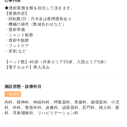
仕事内容
の分野に認定看護師が在籍しています。
◆同院は護師再就職支援セミナーを毎週土曜日に開催して
◆透析業務全般を担当して頂きます。
おりますので、ブランクがある方でもスムーズに看護業務
【業務内容】
に戻ることができます。中途の方でも指導者がつき、若手
・回転数/日：月水金は夜間透析あり
研修（3年目）、中堅研修、役職者研修等多数用意してい
・機械の操作（数値合わせなど）
ます。
・透析準備
・シャント観察
・透析中観察
・フットケア
・穿刺 など
【ベッド数】40床（外来エリア35床、入院エリア5床）
【電子カルテ】導入済み
施設形態・診療科目
一般病院
内科、精神科、神経内科、呼吸器科、胃腸科、循環器科、小児
科、外科、整形外科、皮膚科、泌尿器科、肛門科、婦人科、眼
科、耳鼻咽喉科、リハビリテーション科