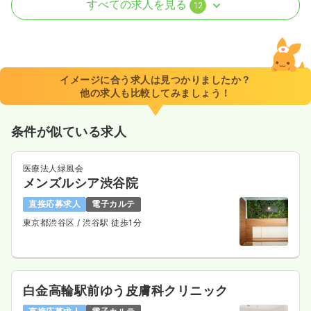
すべての求人を見る
12
2交代（常勤）
31.9〜41.0
給与
万円
/月
賞与1.8ヶ月
※一例
イメージに合う求人は見つかりましたか？
時間
8:30～17:15
（休憩45分）
他の求人も比較してみましょう！
4週8休以上
担当業務未経験可
ブランク可
第二新卒可
月給40万円以上可
条件が似ている求人
気になる
詳細を見る
医療法人緑風会
メンズルシア渋谷院
一時募集休止
日勤のみ（パート）
直接応募求人
電子カルテ
東京都渋谷区
/ 渋谷駅 徒歩1分
2,130
給与
時給
円
時間
8:30～17:15
（休憩45分）
担当業務未経験可
ブランク可
第二新卒可
時給2,100円以上可
白金高輪駅前ゆう皮膚科クリニック
気になる
詳細を見る