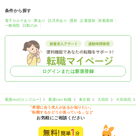
その他
一般病院
正・准看護師
条件から探す
電子カルテあり
寮あり
託児所あり
透析
正看護師
准看護師
一時募集休止
日勤のみ（常勤）
一般病院
日勤のみ
23.6
給与
万円
/月
賞与66.9万円
※経験5年の例
時間
8:50～16:50
月給23万円以上可
気になる
詳細を見る
ログインまたは新規登録
一時募集休止
日勤のみ（常勤）
看護roo![カンゴルー]
看護roo! 転職
東京都
大田区
大田病院
29.6
給与
万円
/月
賞与2.7ヶ月
※経験10年の例
「希望に合う求人があるか知りたい」
時間
8:50～16:50
（休憩60分）
「転職するかどうか迷っている」など
お気軽にご相談ください
月給29万円以上可
気になる
詳細を見る