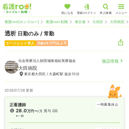
気になる
登録/ログイン
求人検索
メニュー
看護roo![カンゴルー]
看護roo! 転職
東京都
大田区
大田病院
透析
日勤のみ / 常勤
エージェント求人
月給28万円以上可
社会医療法人財団城南福祉医療協会
施設情報
大田病院
東京都大田区 / 大森町駅 徒歩10分
2026/07/28 更新
正看護師
一時募集休止
28.0
賞与 2回
万円〜
/月
※一例