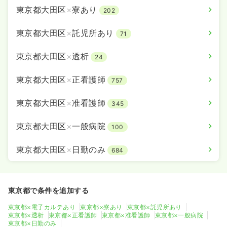
時間
8:45～16:45
東京都大田区
×
寮あり
202
時給2,400円以上可
東京都大田区
×
託児所あり
71
気になる
詳細を見る
東京都大田区
×
透析
24
東京都大田区
×
正看護師
757
訪問診療
一般病院
正看護師
東京都大田区
×
准看護師
345
一時募集休止
日勤のみ（常勤）
東京都大田区
×
一般病院
100
25.1〜41.5
給与
万円
/月
賞与1.8ヶ月
※一例
時間
8:45～17:30
（休憩60分）
東京都大田区
×
日勤のみ
684
日祝休み
年間休日121日
担当業務未経験可
ブランク可
月給40万円以上可
東京都で条件を追加する
気になる
詳細を見る
東京都×電子カルテあり
東京都×寮あり
東京都×託児所あり
東京都×透析
東京都×正看護師
東京都×准看護師
東京都×一般病院
東京都×日勤のみ