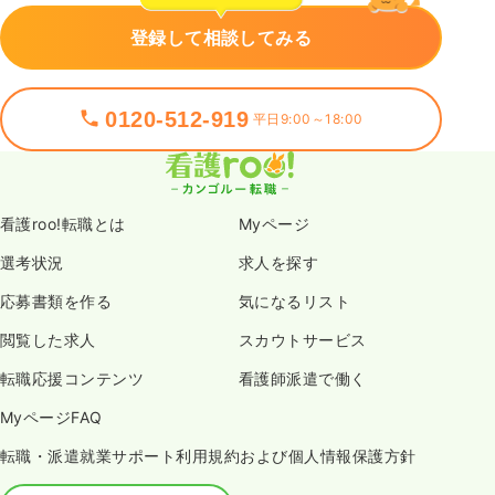
登録して相談してみる
一時募集休止
2交代（常勤）
0120-512-919
470
給与
平日9:00～18:00
万円
/年
※経験5年の例
時間
8:50～16:50
年収500万円以上可
看護roo!転職とは
Myページ
気になる
詳細を見る
選考状況
求人を探す
応募書類を作る
気になるリスト
閲覧した求人
スカウトサービス
転職応援コンテンツ
看護師派遣で働く
MyページFAQ
転職・派遣就業サポート利用規約および個人情報保護方針