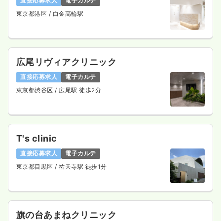
直接応募求人
電子カルテ
東京都港区
/ 白金高輪駅
一時募集休止
夜勤のみ（パート）
2.4〜2.6
給与
万円
/回
広尾リヴィアクリニック
時間
16:50～8:50
直接応募求人
電子カルテ
担当業務未経験可
ブランク可
第二新卒可
東京都渋谷区
/ 広尾駅 徒歩2分
気になる
詳細を見る
T's clinic
透析
一般病院
正・准看護師
直接応募求人
電子カルテ
東京都目黒区
/ 祐天寺駅 徒歩1分
一時募集休止
日勤のみ（パート）
給与
お問い合わせください
時間
8:30～16:30
気になる
詳細を見る
旗の台あまねクリニック