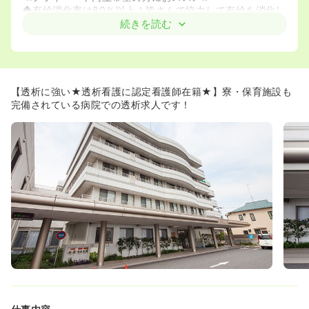
◆有給消化率は80％以上！皆さんで協力して有給を消化し
ようという風土があります。希望休も叶いやすいため、プ
続きを読む
ライベートの予定も立てやすい環境です。
◆有給や公休を合わせ連休を取得することが出来ます！中
には7連休を取得し、旅行に行かれる方もいらっしゃいま
す。
◆勤務時間はなんと実動7時間！多少残業があったとして
【透析に強い★透析看護に認定看護師在籍★】寮・保育施設も
も、拘束時間が長くなり過ぎることはありません！
完備されている病院での透析求人です！
◆全床電動ベッド導入のため、看護業務をするうえでも体
への負担が軽減されています。
≪ママさんナースも活躍しています≫
◆院内に夜間保育施設を完備しています。子育てをしなが
ら仕事にも集中できる環境が整っています。
◆小さいお子様がいらっしゃる方に関しては、残業を免除
するといった考慮もして頂ける環境です。
◆産休・育休取得後は、日勤常勤や日勤パートなど、希望
に合わせて幅広い働き方が可能です。
≪ステップアップしたい方におススメ≫
◆認定看護師の資格取得支援制度がございます。費用は自
己負担になりますが、通学しながらも常勤雇用のまま給与
の支給が頂けます。実際に感染管理、透析看護、緩和ケア