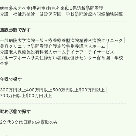
病棟
外来
オペ室(手術室)
救急外来
ICU系
透析
訪問看護
介護・福祉系
検診・健診
保育園・学校
訪問診療
内視鏡
治験関連
施設形態で探す
一般病院
大学病院
一般＋療養
療養型病院
精神科病院
クリニック
美容クリニック
訪問看護
介護施設
特別養護老人ホーム
介護老人保健施設
有料老人ホーム
デイケア・デイサービス
グループホーム
サ高住
障がい者施設
健診センター
保育園・学校
企業
年収で探す
300万円以上
400万円以上
500万円以上
600万円以上
700万円以上
800万円以上
勤務形態で探す
2交代
3交代
日勤のみ
夜勤のみ